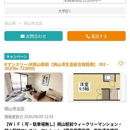
初期費用他 22,000円～
大学近く
岡山県
岡山市北区
お問合わせ
電話する
キャンペーン
KマンスリーJR岡山駅前【岡山済生会総合病院南】 302・
302(No.722000)
お気
に入
り登
録
岡山市北区
情報更新日 2026/08/09 12:55
【ＷｉＦｉ可・駐車場無し】岡山駅前ウィークリーマンション・