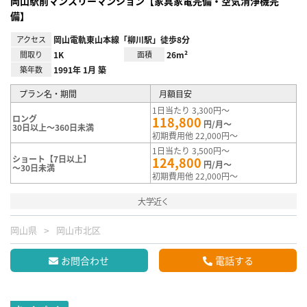
岡山駅前マンスリーマンション【家具家電完備・空気清浄機完
備】
アクセス
岡山電軌東山本線「柳川駅」徒歩8分
間取り
1K
面積
26m²
築年数
1991年 1月 築
プラン名・期間
月額目安
1日当たり 3,300円～
ロング
118,800
円/月～
30日以上～360日未満
初期費用他 22,000円～
1日当たり 3,500円～
ショート【7日以上】
124,800
円/月～
～30日未満
初期費用他 22,000円～
大学近く
岡山県
岡山市北区
お問合わせ
電話する