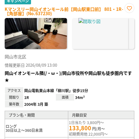
キャンペーン
Kマンスリー岡山イオンモール前【岡山駅東口前】 801・1R-
【角部屋】(No.637230)
お気
に入
り登
録
岡山市北区
情報更新日 2026/08/09 13:00
岡山イオンモール隣(/・ω・)/岡山市役所や岡山駅も徒歩圏内です
★
アクセス
岡山電軌東山本線「柳川駅」徒歩15分
間取り
1R
面積
34m²
築年数
2004年 3月 築
プラン名・期間
月額目安
1日当たり 3,800円～
ロング
133,800
円/月～
30日以上～360日未満
初期費用他 22,000円～