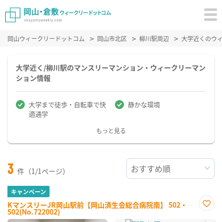
岡山ウィークリードットコム
岡山市北区
柳川駅周辺
大学近くのウ
大学近く/柳川駅のマンスリーマンション・ウィークリーマン
ション情報
大学まで徒歩・自転車で快
静かな環境
適通学
もっと見る
3
件（1/1ページ）
キャンペーン
KマンスリーJR岡山駅前【岡山済生会総合病院南】 502・
502(No.722002)
お気
に入