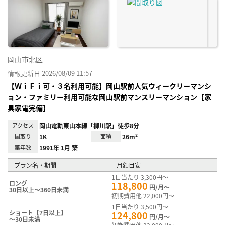
り登
録
岡山市北区
情報更新日 2026/08/09 11:57
【ＷｉＦｉ可・３名利用可能】岡山駅前人気ウィークリーマンシ
ョン・ファミリー利用可能な岡山駅前マンスリーマンション【家
具家電完備】
アクセス
岡山電軌東山本線「柳川駅」徒歩8分
間取り
1K
面積
26m²
築年数
1991年 1月 築
プラン名・期間
月額目安
1日当たり 3,300円～
ロング
118,800
円/月～
30日以上～360日未満
初期費用他 22,000円～
1日当たり 3,500円～
ショート【7日以上】
124,800
円/月～
～30日未満