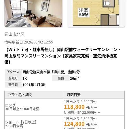
り登
録
岡山市北区
情報更新日 2026/08/02 12:55
【ＷｉＦｉ可・駐車場無し】岡山駅前ウィークリーマンション・
岡山駅前マンスリーマンション【家具家電完備・空気清浄機完
備】
アクセス
岡山電軌東山本線「柳川駅」徒歩8分
間取り
1K
面積
26m²
築年数
1991年 1月 築
プラン名・期間
月額目安
1日当たり 3,300円～
ロング
118,800
円/月～
30日以上～360日未満
初期費用他 22,000円～
1日当たり 3,500円～
ショート【7日以上】
124,800
円/月～
～30日未満