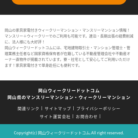
岡山の家具家電付きウィークリーマンション・マンスリーマンション情報！
マンスリー＋ウィークリーでのご利用も可能です。連泊・長期出張の経費削減
に、法人様にも大好評！
岡山ウィークリードットコムには、宅地建物取引士・マンション管理士・管
理業務主任者など国家資格保有者が在籍している不動産管理会社や不動産オ
ーナー直物件が掲載されています。寮・社宅として安心してご利用いただけ
ます！家具家電付きで単身赴任にも便利です。
岡山ウィークリードットコム
岡山県のマンスリーマンション・ウィークリーマンション
関連リンク
サイトマップ
プライバシーポリシー
サイト運営会社
お問合わせ
Copyright(c) 岡山ウィークリードットコム.All right reserved.