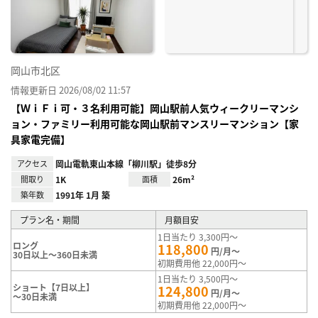
録
岡山市北区
情報更新日 2026/08/02 11:57
【ＷｉＦｉ可・３名利用可能】岡山駅前人気ウィークリーマンシ
ョン・ファミリー利用可能な岡山駅前マンスリーマンション【家
具家電完備】
アクセス
岡山電軌東山本線「柳川駅」徒歩8分
間取り
1K
面積
26m²
築年数
1991年 1月 築
プラン名・期間
月額目安
1日当たり 3,300円～
ロング
118,800
円/月～
30日以上～360日未満
初期費用他 22,000円～
1日当たり 3,500円～
ショート【7日以上】
124,800
円/月～
～30日未満
初期費用他 22,000円～