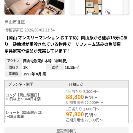
岡山市北区
情報更新日 2026/08/02 11:54
【岡山 マンスリーマンション おすすめ】岡山駅から徒歩15分にあ
り 駐輪場が常設されている物件で リフォーム済みの角部屋
家具家電や備品が充実しています！
アクセス
岡山電軌東山本線「柳川駅」
間取り
1K
面積
18.15m²
築年数
1993年 8月 築
プラン名・期間
月額目安
1日当たり 2,300円～
ロング【岡山駅西口】
88,800
円/月～
30日以上～360日未満
初期費用他 22,000円～
1日当たり 2,600円～
ショート【岡山駅西口】
97,800
円/月～
～30日未満
初期費用他 22,000円～
空気清浄機付