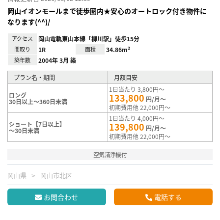
岡山イオンモールまで徒歩圏内★安心のオートロック付き物件に
なります(^^)/
アクセス
岡山電軌東山本線「柳川駅」徒歩15分
間取り
1R
面積
34.86m²
築年数
2004年 3月 築
プラン名・期間
月額目安
1日当たり 3,800円～
ロング
133,800
円/月～
30日以上～360日未満
初期費用他 22,000円～
1日当たり 4,000円～
ショート【7日以上】
139,800
円/月～
～30日未満
初期費用他 22,000円～
空気清浄機付
岡山県
岡山市北区
お問合わせ
電話する