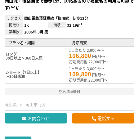
岡山城・後楽園まで徒歩1分、10帖あるので複数名の利用も可能で
す(^^)/
アクセス
岡山電軌清輝橋線「柳川駅」徒歩13分
間取り
1K
面積
32.19m²
築年数
2006年 3月 築
プラン名・期間
月額目安
1日当たり 2,900円～
ロング
106,800
円/月～
30日以上～360日未満
初期費用他 22,000円～
1日当たり 3,000円～
ショート【7日以上】
109,800
円/月～
～30日未満
初期費用他 22,000円～
空気清浄機付
岡山県
岡山市北区
お問合わせ
電話する