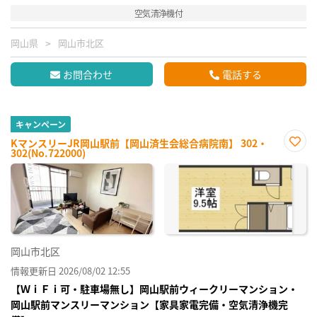
空気清浄機付
岡山県
岡山市北区
お問合わせ
電話する
キャンペーン
KマンスリーJR岡山駅前【岡山済生会総合病院南】 302・
302(No.722000)
お気
に入
り登
録
岡山市北区
情報更新日 2026/08/02 12:55
【ＷｉＦｉ可・駐車場無し】岡山駅前ウィークリーマンション・
岡山駅前マンスリーマンション【家具家電完備・空気清浄機完