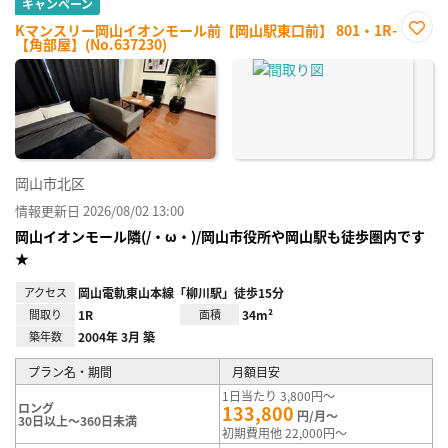
キャンペーン
Kマンスリー岡山イオンモール前【岡山駅東口前】 801・1R-
【角部屋】(No.637230)
お気
に入
り登
録
岡山市北区
情報更新日 2026/08/02 13:00
岡山イオンモール隣(/・ω・)/岡山市役所や岡山駅も徒歩圏内です
★
アクセス
岡山電軌東山本線「柳川駅」徒歩15分
間取り
1R
面積
34m²
築年数
2004年 3月 築
プラン名・期間
月額目安
1日当たり 3,800円～
ロング
133,800
円/月～
30日以上～360日未満
初期費用他 22,000円～