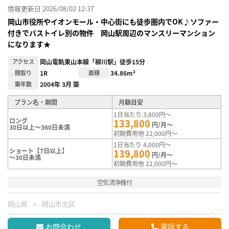
情報更新日 2026/08/02 12:37
岡山市役所やイオンモール・中心街にも徒歩圏内でOK♪ソファー
付きでバストイレ別の物件 岡山駅周辺のマンスリーマンション
になります★
アクセス
岡山電軌東山本線「柳川駅」徒歩15分
間取り
1R
面積
34.86m²
築年数
2004年 3月 築
プラン名・期間
月額目安
1日当たり 3,800円～
ロング
133,800
円/月～
30日以上～360日未満
初期費用他 22,000円～
1日当たり 4,000円～
ショート【7日以上】
139,800
円/月～
～30日未満
初期費用他 22,000円～
空気清浄機付
岡山県
岡山市北区
お問合わせ
電話する