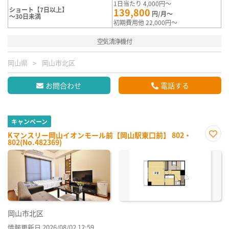
1日当たり 4,000円～
ショート【7日以上】
139,800
円/月～
～30日未満
初期費用他 22,000円～
空気清浄機付
岡山県
岡山市北区
お問合わせ
電話する
キャンペーン
Kマンスリー岡山イオンモール前【岡山駅東口前】 802・
802(No.482369)
お気
に入
り登
録
岡山市北区
情報更新日 2026/08/02 12:59