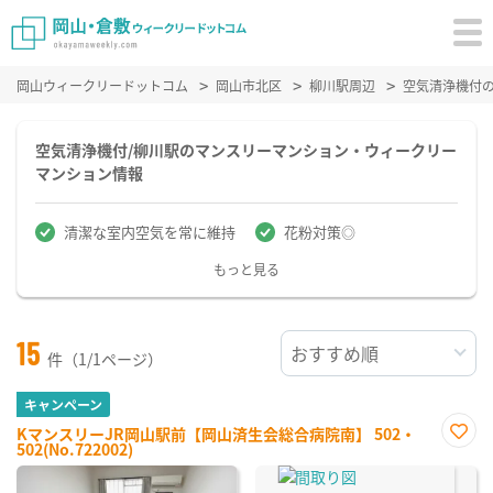
岡山ウィークリードットコム
岡山市北区
柳川駅周辺
空気清浄機付
空気清浄機付/柳川駅のマンスリーマンション・ウィークリー
マンション情報
清潔な室内空気を常に維持
花粉対策◎
もっと見る
15
件（1/1ページ）
キャンペーン
KマンスリーJR岡山駅前【岡山済生会総合病院南】 502・
502(No.722002)
お気
に入
り登