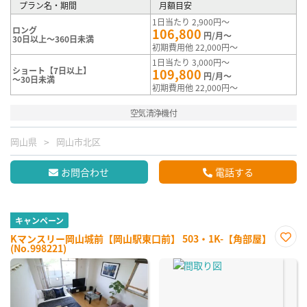
プラン名・期間
月額目安
1日当たり 2,900円～
ロング
106,800
円/月～
30日以上～360日未満
初期費用他 22,000円～
1日当たり 3,000円～
ショート【7日以上】
109,800
円/月～
～30日未満
初期費用他 22,000円～
空気清浄機付
岡山県
岡山市北区
お問合わせ
電話する
キャンペーン
Kマンスリー岡山城前【岡山駅東口前】 503・1K-【角部屋】
(No.998221)
お気
に入
り登
録