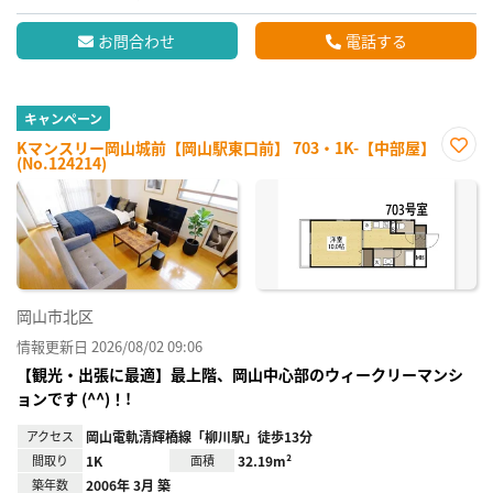
お問合わせ
電話する
キャンペーン
Kマンスリー岡山城前【岡山駅東口前】 703・1K-【中部屋】
(No.124214)
お気
に入
り登
録
岡山市北区
情報更新日 2026/08/02 09:06
【観光・出張に最適】最上階、岡山中心部のウィークリーマンシ
ョンです (^^)！!
アクセス
岡山電軌清輝橋線「柳川駅」徒歩13分
間取り
1K
面積
32.19m²
築年数
2006年 3月 築