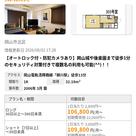
お気
に入
り登
録
岡山市北区
情報更新日 2026/08/02 17:28
【オートロック付・防犯カメラあり】岡山城や後楽園まで徒歩1分
のセキュリティ対策付きで複数名の利用も可能(^^)！！
アクセス
岡山電軌清輝橋線「柳川駅」徒歩13分
間取り
1K
面積
32.19m²
築年数
2006年 3月 築
プラン名・期間
月額目安
1日当たり 2,900円～
ロング
106,800
円/月～
30日以上～360日未満
初期費用他 22,000円～
1日当たり 3,000円～
ショート【7日以上】
109,800
円/月～
～30日未満
初期費用他 22,000円～