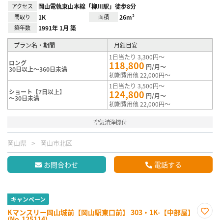
アクセス
岡山電軌東山本線「柳川駅」徒歩8分
間取り
1K
面積
26m²
築年数
1991年 1月 築
プラン名・期間
月額目安
1日当たり 3,300円～
ロング
118,800
円/月～
30日以上～360日未満
初期費用他 22,000円～
1日当たり 3,500円～
ショート【7日以上】
124,800
円/月～
～30日未満
初期費用他 22,000円～
空気清浄機付
岡山県
岡山市北区
お問合わせ
電話する
キャンペーン
Kマンスリー岡山城前【岡山駅東口前】 303・1K-【中部屋】
(No.125114)