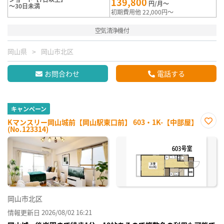
139,800
円/月～
～30日未満
初期費用他 22,000円～
空気清浄機付
岡山県
岡山市北区
お問合わせ
電話する
キャンペーン
Kマンスリー岡山城前【岡山駅東口前】 603・1K-【中部屋】
(No.123314)
お気
に入
り登
録
岡山市北区
情報更新日 2026/08/02 16:21