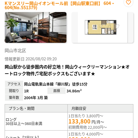
Kマンスリー岡山イオンモール前【岡山駅東口前】 604・
604(No.551379)
お気
に入
り登
録
岡山市北区
情報更新日 2026/08/02 09:20
岡山駅から徒歩圏内の好立地！岡山ウィークリーマンション★オ
ートロック物件♬宅配ボックスもございます★
アクセス
岡山電軌東山本線「柳川駅」徒歩15分
間取り
1R
面積
34.86m²
築年数
2004年 3月 築
プラン名・期間
月額目安
1日当たり 3,800円～
ロング
133,800
円/月～
30日以上～360日未満
初期費用他 22,000円～
1日当たり 4,000円～
ショート【7日以上】