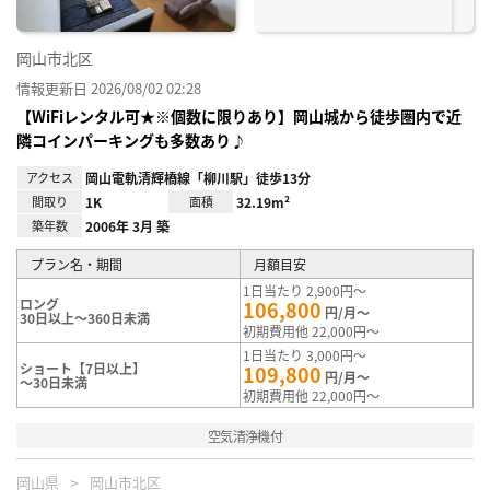
岡山市北区
情報更新日 2026/08/02 02:28
【WiFiレンタル可★※個数に限りあり】岡山城から徒歩圏内で近
隣コインパーキングも多数あり♪
アクセス
岡山電軌清輝橋線「柳川駅」徒歩13分
間取り
1K
面積
32.19m²
築年数
2006年 3月 築
プラン名・期間
月額目安
1日当たり 2,900円～
ロング
106,800
円/月～
30日以上～360日未満
初期費用他 22,000円～
1日当たり 3,000円～
ショート【7日以上】
109,800
円/月～
～30日未満
初期費用他 22,000円～
空気清浄機付
岡山県
岡山市北区