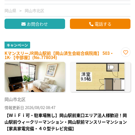
岡山県
岡山市北区
お問合わせ
電話する
キャンペーン
KマンスリーJR岡山駅前【岡山済生会総合病院南】 503・
1K-【中部屋】(No.778034)
お気
に入
り登
録
岡山市北区
情報更新日 2026/08/02 08:47
【ＷｉＦｉ可・駐車場無し】岡山駅前東口エリア法人様歓迎！岡
山駅前ウィークリーマンション・岡山駅前マンスリーマンション
【家具家電完備・４０型テレビ完備】