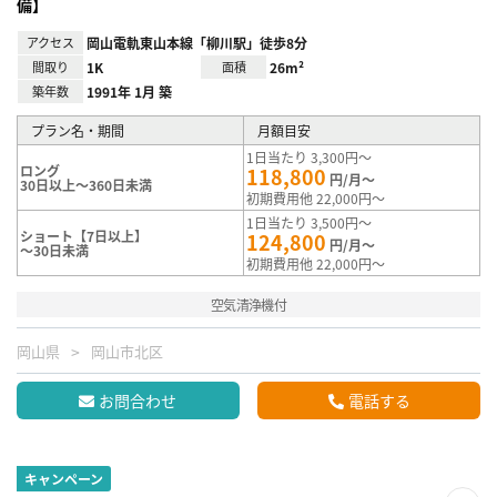
備】
アクセス
岡山電軌東山本線「柳川駅」徒歩8分
間取り
1K
面積
26m²
築年数
1991年 1月 築
プラン名・期間
月額目安
1日当たり 3,300円～
ロング
118,800
円/月～
30日以上～360日未満
初期費用他 22,000円～
1日当たり 3,500円～
ショート【7日以上】
124,800
円/月～
～30日未満
初期費用他 22,000円～
空気清浄機付
岡山県
岡山市北区
お問合わせ
電話する
キャンペーン