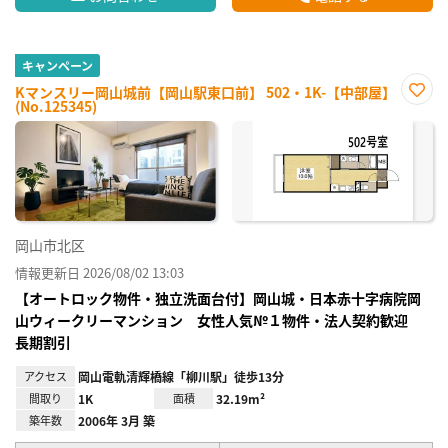
キャンペーン
Kマンスリー岡山城前【岡山駅東口前】 502・1K-【中部屋】
(No.125345)
お気
に入
り登
録
岡山市北区
情報更新日 2026/08/02 13:03
【オートロック物件・独立洗面台付】岡山城・日本赤十字病院岡
山ウィークリーマンション 女性人気№１物件・法人契約歓迎
長期割引
アクセス
岡山電軌清輝橋線「柳川駅」徒歩13分
間取り
1K
面積
32.19m²
築年数
2006年 3月 築