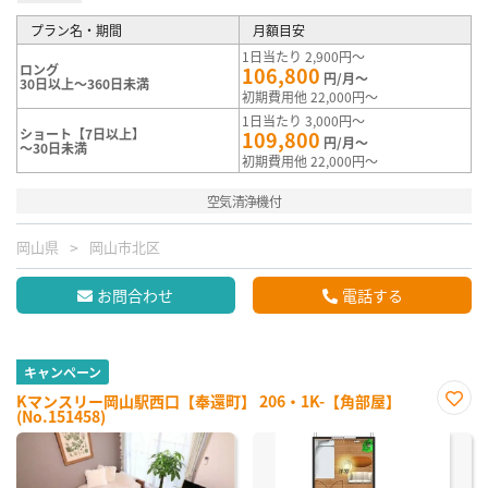
プラン名・期間
月額目安
1日当たり 2,900円～
ロング
106,800
円/月～
30日以上～360日未満
初期費用他 22,000円～
1日当たり 3,000円～
ショート【7日以上】
109,800
円/月～
～30日未満
初期費用他 22,000円～
空気清浄機付
岡山県
岡山市北区
お問合わせ
電話する
キャンペーン
Kマンスリー岡山駅西口【奉還町】 206・1K-【角部屋】
(No.151458)
お気
に入
り登
録