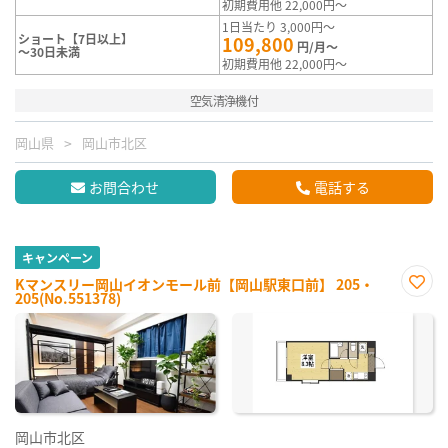
初期費用他 22,000円～
1日当たり 3,000円～
ショート【7日以上】
109,800
円/月～
～30日未満
初期費用他 22,000円～
空気清浄機付
岡山県
岡山市北区
お問合わせ
電話する
キャンペーン
Kマンスリー岡山イオンモール前【岡山駅東口前】 205・
205(No.551378)
お気
に入
り登
録
岡山市北区