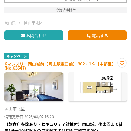
空気清浄機付
岡山県
岡山市北区
お問合わせ
電話する
キャンペーン
Kマンスリー岡山城前【岡山駅東口前】 302・1K-【中部屋】
(No.63547)
お気
に入
り登
録
岡山市北区
情報更新日 2026/08/02 16:20
【飲食店多数あり・セキュリティ対策付】岡山城、後楽園まで徒
歩1分★10帖1Kなので複数名の利用も可能です(^^)/