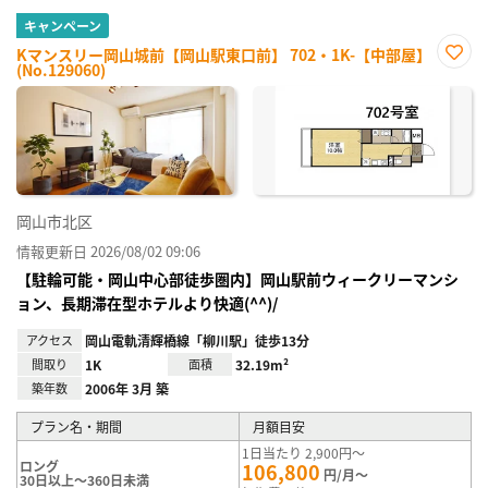
キャンペーン
Kマンスリー岡山城前【岡山駅東口前】 702・1K-【中部屋】
(No.129060)
お気
に入
り登
録
岡山市北区
情報更新日 2026/08/02 09:06
【駐輪可能・岡山中心部徒歩圏内】岡山駅前ウィークリーマンシ
ョン、長期滞在型ホテルより快適(^^)/
アクセス
岡山電軌清輝橋線「柳川駅」徒歩13分
間取り
1K
面積
32.19m²
築年数
2006年 3月 築
プラン名・期間
月額目安
1日当たり 2,900円～
ロング
106,800
円/月～
30日以上～360日未満