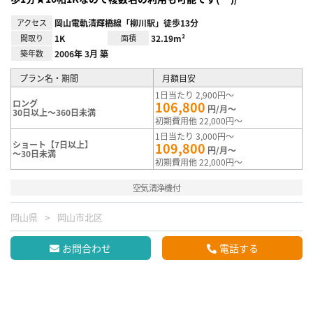
アクセス
岡山電軌清輝橋線「柳川駅」徒歩13分
間取り
1K
面積
32.19m²
築年数
2006年 3月 築
プラン名・期間
月額目安
1日当たり 2,900円～
ロング
106,800
円/月～
30日以上～360日未満
初期費用他 22,000円～
1日当たり 3,000円～
ショート【7日以上】
109,800
円/月～
～30日未満
初期費用他 22,000円～
空気清浄機付
岡山県
岡山市北区
お問合わせ
電話する