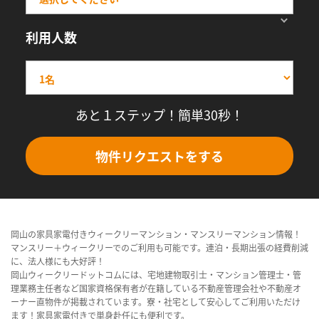
利用人数
あと１ステップ！簡単30秒！
物件リクエストをする
岡山の家具家電付きウィークリーマンション・マンスリーマンション情報！
マンスリー＋ウィークリーでのご利用も可能です。連泊・長期出張の経費削減
に、法人様にも大好評！
岡山ウィークリードットコムには、宅地建物取引士・マンション管理士・管
理業務主任者など国家資格保有者が在籍している不動産管理会社や不動産オ
ーナー直物件が掲載されています。寮・社宅として安心してご利用いただけ
ます！家具家電付きで単身赴任にも便利です。