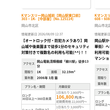
Kマンスリー岡山城前【岡山駅東口前】
Kマンス
303・1K-【中部屋】(No.125114)
608・608
岡山市北区
岡山市北
情報更新日 2026/08/09 12:37
情報更新日 20
【オートロック付・防犯カメラあり】岡
岡山駅か
山城や後楽園まで徒歩1分のセキュリティ
華街）へ
対策付きで複数名の利用も可能(^^)！！
利用可能
マンション
岡山電軌清輝橋線「柳川駅」徒歩13
アクセス
分
アクセス
1K
32.19m²
間取り
面積
2006年 3月 築
築年数
間取り
築年数
プラン名・期間
月額目安
1日当たり 2,900円～
プラン名
ロング
106,800
円/月～
30日以上～360日未満
ロング
初期費用他 22,000円～
30日以上～
1日当たり 3,000円～
ショート【7日以上】