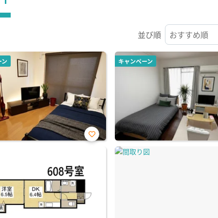
並び順
ーン
キャンペーン
お気
に入
り登
録