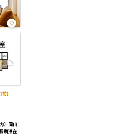
お気
に入
り登
録
口前】
内】岡山
長期滞在