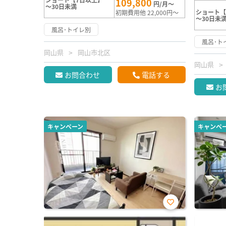
109,800
円/月～
～30日未満
ショート【
初期費用他 22,000円～
～30日未
風呂･トイレ別
風呂･ト
岡山県
岡山市北区
岡山県
お問合わせ
電話する
お
キャンペーン
キャンペ
お気
に入