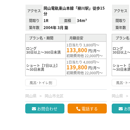
岡山電軌東山本線「柳川駅」徒歩15
アクセス
アクセス
分
1R
34m²
間取り
面積
間取り
2004年 3月 築
築年数
築年数
プラン名・期間
月額目安
プラン名
1日当たり 3,800円～
ロング
ロング
133,800
円/月～
30日以上～360日未満
30日以上～
初期費用他 22,000円～
1日当たり 4,000円～
ショート【7日以上】
ショート【
139,800
円/月～
～30日未満
～30日未
初期費用他 22,000円～
風呂･トイレ別
風呂･ト
岡山県
岡山市北区
岡山県
お問合わせ
電話する
お