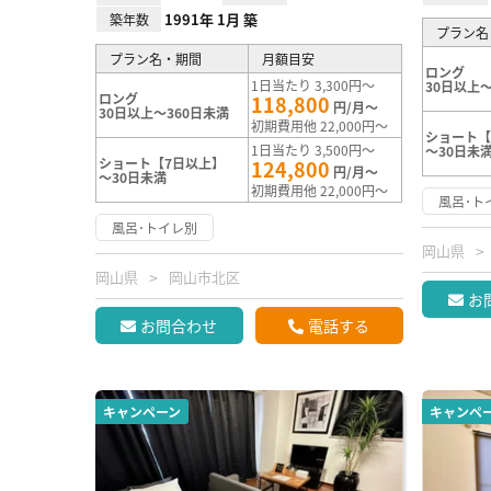
1991年 1月 築
築年数
プラン名
プラン名・期間
月額目安
ロング
1日当たり 3,300円～
30日以上～
ロング
118,800
円/月～
30日以上～360日未満
初期費用他 22,000円～
ショート【
1日当たり 3,500円～
～30日未
ショート【7日以上】
124,800
円/月～
～30日未満
初期費用他 22,000円～
風呂･ト
風呂･トイレ別
岡山県
岡山県
岡山市北区
お
お問合わせ
電話する
キャンペーン
キャンペ