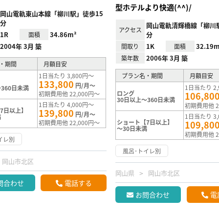
型ホテルより快適(^^)/
岡山電軌東山本線「柳川駅」徒歩15
分
岡山電軌清輝橋線「柳川駅
アクセス
1R
34.86m²
分
面積
2004年 3月 築
1K
32.19m
間取り
面積
2006年 3月 築
築年数
・期間
月額目安
1日当たり 3,800円～
プラン名・期間
月額目安
133,800
円/月～
1日当たり 2,
360日未満
ロング
初期費用他 22,000円～
106,80
30日以上～360日未満
1日当たり 4,000円～
初期費用他 2
7日以上】
139,800
円/月～
1日当たり 3,
満
ショート【7日以上】
初期費用他 22,000円～
109,80
～30日未満
初期費用他 2
イレ別
風呂･トイレ別
岡山市北区
岡山県
岡山市北区
問合わせ
電話する
お問合わせ
電