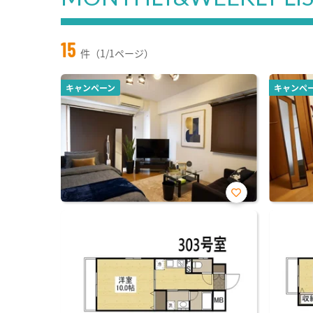
15
件（1/1ページ）
キャンペーン
キャンペ
お気
に入
り登
録