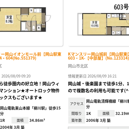
り登
録
リー岡山イオンモール前【岡山駅東
Kマンスリー岡山城前【岡山駅東
・604(No.551379)
603・1K-【中部屋】(No.123314)
区
岡山市北区
26/08/09 09:20
情報更新日 2026/08/09 16:21
ら徒歩圏内の好立地！岡山ウィ
岡山城・後楽園まで徒歩1分、1
マンション★オートロック物件
ので複数名の利用も可能です(^^
ックスもございます★
岡山電軌清輝橋線「柳川駅
アクセス
分
岡山電軌東山本線「柳川駅」徒歩15
分
1K
32.19m
間取り
面積
1R
34.86m²
2006年 3月 築
面積
築年数
2004年 3月 築