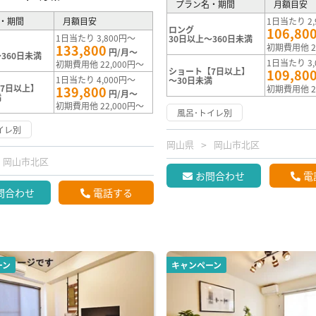
プラン名・期間
月額目安
・期間
月額目安
1日当たり 2,
ロング
106,80
1日当たり 3,800円～
30日以上～360日未満
133,800
初期費用他 2
円/月～
360日未満
1日当たり 3,
初期費用他 22,000円～
ショート【7日以上】
109,80
1日当たり 4,000円～
～30日未満
7日以上】
139,800
初期費用他 2
円/月～
満
初期費用他 22,000円～
風呂･トイレ別
イレ別
岡山県
岡山市北区
岡山市北区
お問合わせ
電
問合わせ
電話する
ーン
キャンペーン