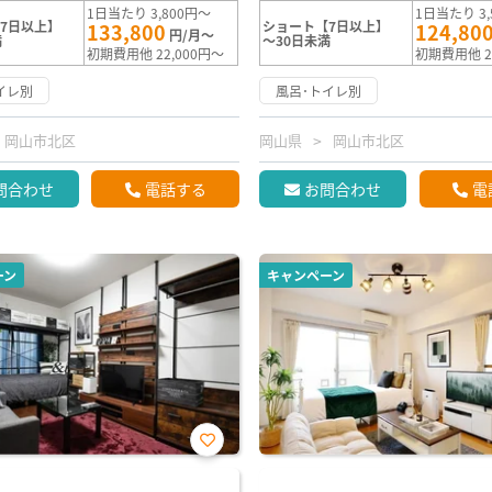
1日当たり 3,800円～
1日当たり 3,
7日以上】
ショート【7日以上】
133,800
124,80
円/月～
満
～30日未満
初期費用他 22,000円～
初期費用他 2
イレ別
風呂･トイレ別
岡山市北区
岡山県
岡山市北区
問合わせ
電話する
お問合わせ
電
ーン
キャンペーン
お気
に入