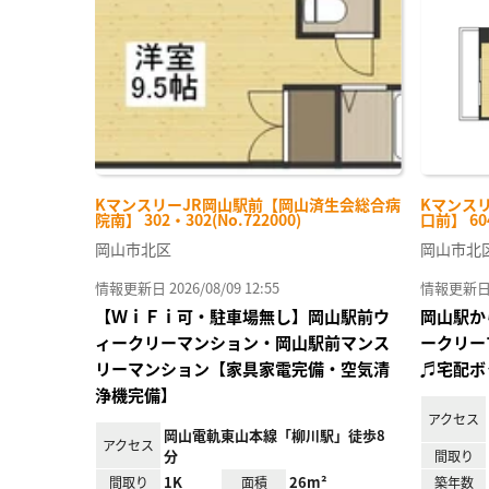
り登
録
KマンスリーJR岡山駅前【岡山済生会総合病
Kマンス
院南】 302・302(No.722000)
口前】 604
岡山市北区
岡山市北
情報更新日 2026/08/09 12:55
情報更新日 20
【ＷｉＦｉ可・駐車場無し】岡山駅前ウ
岡山駅か
ィークリーマンション・岡山駅前マンス
ークリー
リーマンション【家具家電完備・空気清
♬宅配ボ
浄機完備】
アクセス
岡山電軌東山本線「柳川駅」徒歩8
アクセス
分
間取り
1K
26m²
間取り
面積
築年数