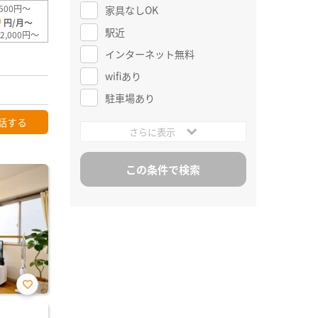
500円～
家具なしOK
0
円/月～
駅近
2,000円～
インターネット無料
wifiあり
駐車場あり
話する
さらに表示
お気
に入