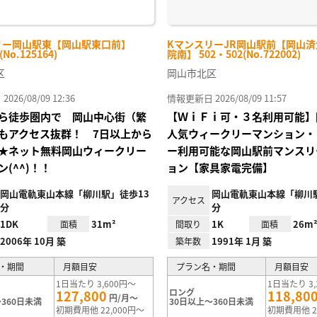
リー岡山駅東【岡山駅東口前】
KマンスリーJR岡山駅前【岡山
(No.125164)
院南】 502・502(No.722002)
区
岡山市北区
26/08/09 12:36
情報更新日 2026/08/09 11:57
ら徒歩圏内で 岡山中心街（繁
【ＷｉＦｉ可・３名利用可能】
もアクセス抜群！ 7日以上から
人気ウィークリーマンション・
★ネット無料岡山ウィークリー
ー利用可能な岡山駅前マンスリ
(^^)！！
ョン【家具家電完備】
岡山電軌東山本線「柳川駅」徒歩13
岡山電軌東山本線「柳川
アクセス
分
分
1DK
31m²
1K
26m
面積
間取り
面積
2006年 10月 築
1991年 1月 築
築年数
・期間
月額目安
プラン名・期間
月額目安
1日当たり 3,600円～
1日当たり 3,
ロング
127,800
118,80
円/月～
360日未満
30日以上～360日未満
初期費用他 22,000円～
初期費用他 2