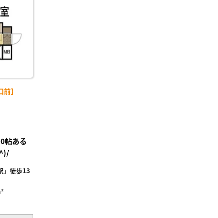
り登
録
口前】
0帖ある
)/
」徒歩13
²