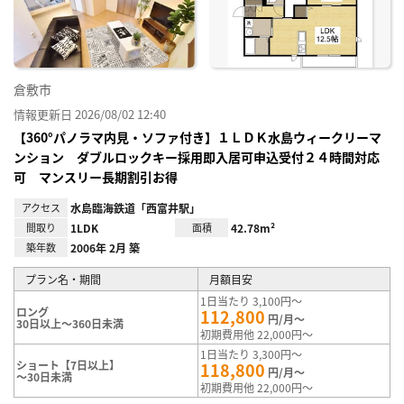
録
倉敷市
情報更新日 2026/08/02 12:40
【360°パノラマ内見・ソファ付き】１ＬＤＫ水島ウィークリーマ
ンション ダブルロックキー採用即入居可申込受付２４時間対応
可 マンスリー長期割引お得
アクセス
水島臨海鉄道「西富井駅」
間取り
1LDK
面積
42.78m²
築年数
2006年 2月 築
プラン名・期間
月額目安
1日当たり 3,100円～
ロング
112,800
円/月～
30日以上～360日未満
初期費用他 22,000円～
1日当たり 3,300円～
ショート【7日以上】
118,800
円/月～
～30日未満
初期費用他 22,000円～