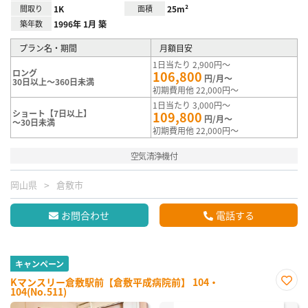
間取り
1K
面積
25m²
築年数
1996年 1月 築
プラン名・期間
月額目安
1日当たり 2,900円～
ロング
106,800
円/月～
30日以上～360日未満
初期費用他 22,000円～
1日当たり 3,000円～
ショート【7日以上】
109,800
円/月～
～30日未満
初期費用他 22,000円～
空気清浄機付
岡山県
倉敷市
お問合わせ
電話する
キャンペーン
Kマンスリー倉敷駅前【倉敷平成病院前】 104・
104(No.511)
お気
に入