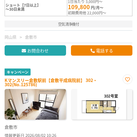
1日当たり 3,000円～
ショート【7日以上】
109,800
円/月～
～30日未満
初期費用他 22,000円～
空気清浄機付
岡山県
倉敷市
お問合わせ
電話する
キャンペーン
Kマンスリー倉敷駅前【倉敷平成病院前】 302・
302(No.125786)
お気
に入
り登
録
倉敷市
情報更新日 2026/08/02 10:26