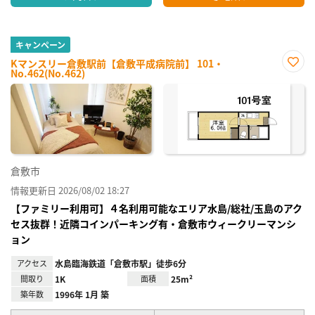
キャンペーン
Kマンスリー倉敷駅前【倉敷平成病院前】 101・
No.462(No.462)
お気
に入
り登
録
倉敷市
情報更新日 2026/08/02 18:27
【ファミリー利用可】４名利用可能なエリア水島/総社/玉島のアク
セス抜群！近隣コインパーキング有・倉敷市ウィークリーマンシ
ョン
アクセス
水島臨海鉄道「倉敷市駅」徒歩6分
間取り
1K
面積
25m²
築年数
1996年 1月 築