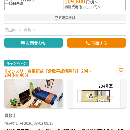
109,800
円/月～
～30日未満
初期費用他 22,000円～
空気清浄機付
岡山県
倉敷市
お問合わせ
電話する
キャンペーン
Kマンスリー倉敷駅前【倉敷平成病院前】 204・
204(No.468)
お気
に入
り登
録
倉敷市
情報更新日 2026/08/02 09:13