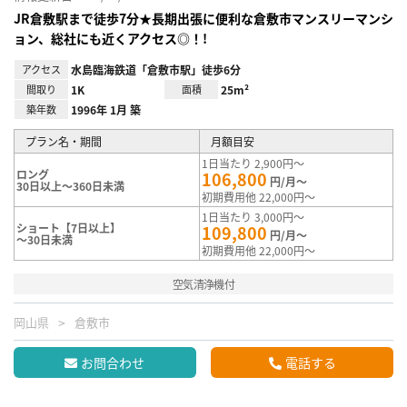
JR倉敷駅まで徒歩7分★長期出張に便利な倉敷市マンスリーマンシ
ョン、総社にも近くアクセス◎！!
アクセス
水島臨海鉄道「倉敷市駅」徒歩6分
間取り
1K
面積
25m²
築年数
1996年 1月 築
プラン名・期間
月額目安
1日当たり 2,900円～
ロング
106,800
円/月～
30日以上～360日未満
初期費用他 22,000円～
1日当たり 3,000円～
ショート【7日以上】
109,800
円/月～
～30日未満
初期費用他 22,000円～
空気清浄機付
岡山県
倉敷市
お問合わせ
電話する