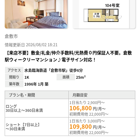
り登
録
倉敷市
情報更新日 2026/08/02 18:21
【来店不要】敷金/礼金/仲介手数料/光熱費０円保証人不要。倉敷
駅ウィークリーマンション♪電子サイン対応！
アクセス
水島臨海鉄道「倉敷市駅」徒歩6分
間取り
1K
面積
25m²
築年数
1996年 1月 築
プラン名・期間
月額目安
1日当たり 2,900円～
ロング
106,800
円/月～
30日以上～360日未満
初期費用他 22,000円～
1日当たり 3,000円～
ショート【7日以上】
109,800
円/月～
～30日未満
初期費用他 22,000円～