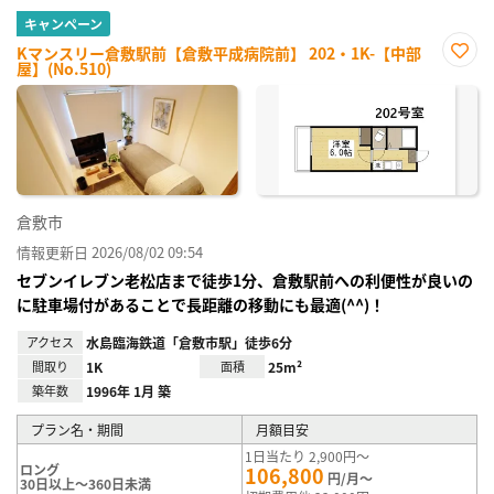
キャンペーン
Kマンスリー倉敷駅前【倉敷平成病院前】 202・1K-【中部
屋】(No.510)
お気
に入
り登
録
倉敷市
情報更新日 2026/08/02 09:54
セブンイレブン老松店まで徒歩1分、倉敷駅前への利便性が良いの
に駐車場付があることで長距離の移動にも最適(^^)！
アクセス
水島臨海鉄道「倉敷市駅」徒歩6分
間取り
1K
面積
25m²
築年数
1996年 1月 築
プラン名・期間
月額目安
1日当たり 2,900円～
ロング
106,800
円/月～
30日以上～360日未満