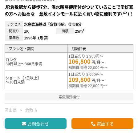
JR倉敷駅から徒歩7分、温水暖房便座付がついていることで愛好家
の方へお勧めな 倉敷イオンモールに近く買い物に便利です(^^)！
アクセス
水島臨海鉄道「倉敷市駅」徒歩6分
間取り
1K
面積
25m²
築年数
1996年 1月 築
プラン名・期間
月額目安
1日当たり 2,900円～
ロング
106,800
円/月～
30日以上～360日未満
初期費用他 22,000円～
1日当たり 3,000円～
ショート【7日以上】
109,800
円/月～
～30日未満
初期費用他 22,000円～
空気清浄機付
岡山県
倉敷市
お問合わせ
電話する