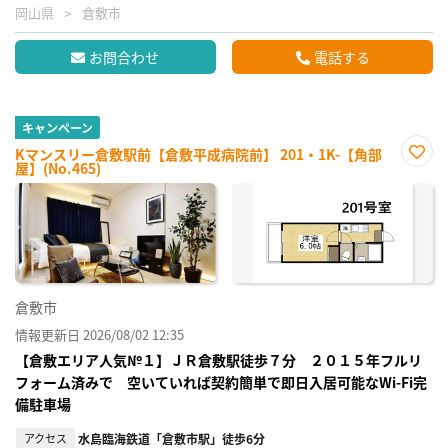
岡山県
倉敷市
お問合わせ
電話する
キャンペーン
Kマンスリー倉敷駅前【倉敷平成病院前】 201・1K-【角部
屋】(No.465)
お気
に入
り登
録
倉敷市
情報更新日 2026/08/02 12:35
【倉敷エリア人気№１】ＪＲ倉敷駅徒歩７分 ２０１５年フルリ
フォーム済みで 空いていれば契約簡単で即日入居可能なWi-Fi完
備駐車場
アクセス
水島臨海鉄道「倉敷市駅」徒歩6分