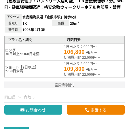
【倉敷最安値♪・ハンドリー入居可能】ＪＲ倉敷駅徒歩７分。Wi-
Fi・駐車場完備駅近！格安倉敷ウィークリーホテル角部屋・禁煙
アクセス
水島臨海鉄道「倉敷市駅」徒歩6分
間取り
1K
面積
25m²
築年数
1996年 1月 築
プラン名・期間
月額目安
1日当たり 2,900円～
ロング
106,800
円/月～
30日以上～360日未満
初期費用他 22,000円～
1日当たり 3,000円～
ショート【7日以上】
109,800
円/月～
～30日未満
初期費用他 22,000円～
空気清浄機付
岡山県
倉敷市
お問合わせ
電話する