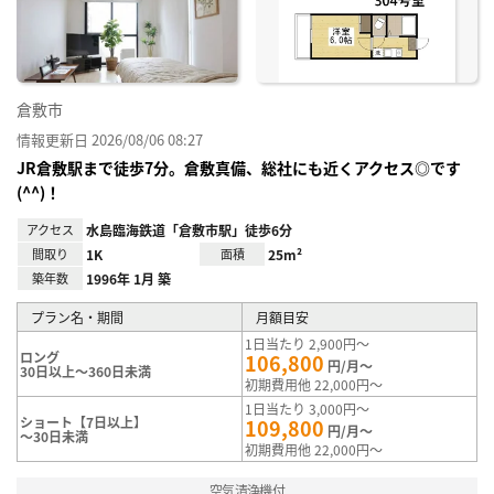
録
倉敷市
情報更新日 2026/08/06 08:27
JR倉敷駅まで徒歩7分。倉敷真備、総社にも近くアクセス◎です
(^^)！
アクセス
水島臨海鉄道「倉敷市駅」徒歩6分
間取り
1K
面積
25m²
築年数
1996年 1月 築
プラン名・期間
月額目安
1日当たり 2,900円～
ロング
106,800
円/月～
30日以上～360日未満
初期費用他 22,000円～
1日当たり 3,000円～
ショート【7日以上】
109,800
円/月～
～30日未満
初期費用他 22,000円～
空気清浄機付