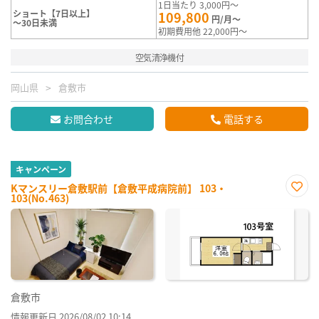
1日当たり 3,000円～
ショート【7日以上】
109,800
円/月～
～30日未満
初期費用他 22,000円～
空気清浄機付
岡山県
倉敷市
お問合わせ
電話する
キャンペーン
Kマンスリー倉敷駅前【倉敷平成病院前】 103・
103(No.463)
お気
に入
り登
録
倉敷市
情報更新日 2026/08/02 10:14