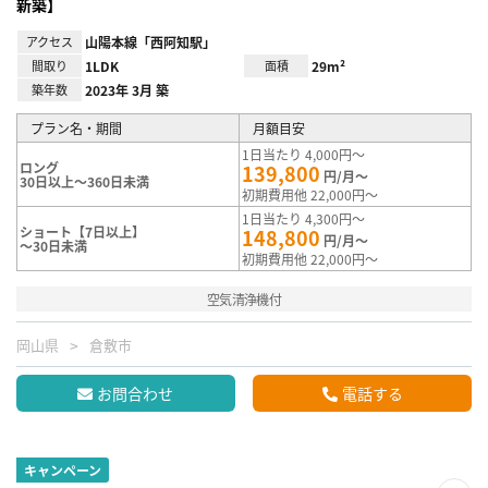
新築】
アクセス
山陽本線「西阿知駅」
間取り
1LDK
面積
29m²
築年数
2023年 3月 築
プラン名・期間
月額目安
1日当たり 4,000円～
ロング
139,800
円/月～
30日以上～360日未満
初期費用他 22,000円～
1日当たり 4,300円～
ショート【7日以上】
148,800
円/月～
～30日未満
初期費用他 22,000円～
空気清浄機付
岡山県
倉敷市
お問合わせ
電話する
キャンペーン