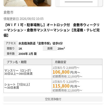
倉敷市
情報更新日 2026/08/02 10:05
【ＷｉＦｉ可・駐車場無し】オートロック付 倉敷市ウィークリ
ーマンション・倉敷市マンスリーマンション【洗濯機・テレビ完
備】
アクセス
水島臨海鉄道「倉敷市駅」徒歩8分
間取り
1K
面積
28m²
築年数
2008年 2月 築
プラン名・期間
月額目安
1日当たり 2,900円～
マンスリー（ロング）
106,800
円/月～
30日以上～360日未満
初期費用他 22,000円～
1日当たり 3,200円～
ショート【7日以上】
115,800
円/月～
～30日未満
初期費用他 22,000円～
空気清浄機付