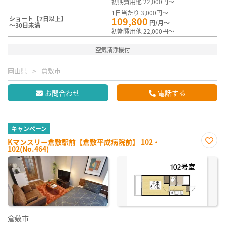
初期費用他 22,000円～
1日当たり 3,000円～
ショート【7日以上】
109,800
円/月～
～30日未満
初期費用他 22,000円～
空気清浄機付
岡山県
倉敷市
お問合わせ
電話する
キャンペーン
Kマンスリー倉敷駅前【倉敷平成病院前】 102・
102(No.464)
お気
に入
り登
録
倉敷市