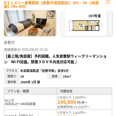
Kマンスリー倉敷駅前【倉敷平成病院前】 301・1K-【角部
屋】(No.469)
お気
に入
り登
録
倉敷市
情報更新日 2026/08/02 15:26
【最上階/角部屋】予約困難。人気倉敷駅ウィークリーマンショ
ン Wi-Fi完備。禁煙３ＤＶＲ内見対応可能♪
アクセス
水島臨海鉄道「倉敷市駅」徒歩6分
間取り
1K
面積
25m²
築年数
1996年 1月 築
プラン名・期間
月額目安
1日当たり 2,900円～
ロング
106,800
円/月～
30日以上～360日未満
初期費用他 22,000円～
1日当たり 3,000円～
ショート【7日以上】