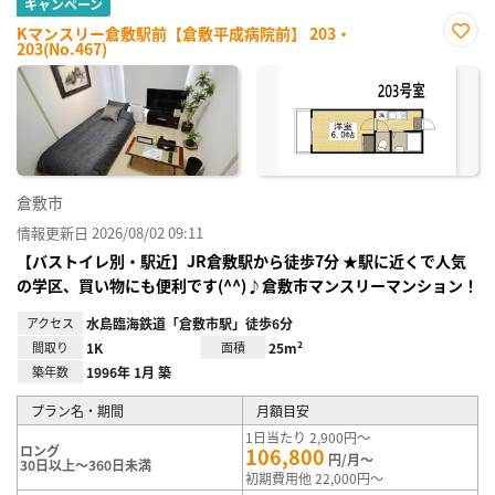
キャンペーン
Kマンスリー倉敷駅前【倉敷平成病院前】 203・
203(No.467)
お気
に入
り登
録
倉敷市
情報更新日 2026/08/02 09:11
【バストイレ別・駅近】JR倉敷駅から徒歩7分 ★駅に近くで人気
の学区、買い物にも便利です(^^)♪倉敷市マンスリーマンション！
アクセス
水島臨海鉄道「倉敷市駅」徒歩6分
間取り
1K
面積
25m²
築年数
1996年 1月 築
プラン名・期間
月額目安
1日当たり 2,900円～
ロング
106,800
円/月～
30日以上～360日未満
初期費用他 22,000円～