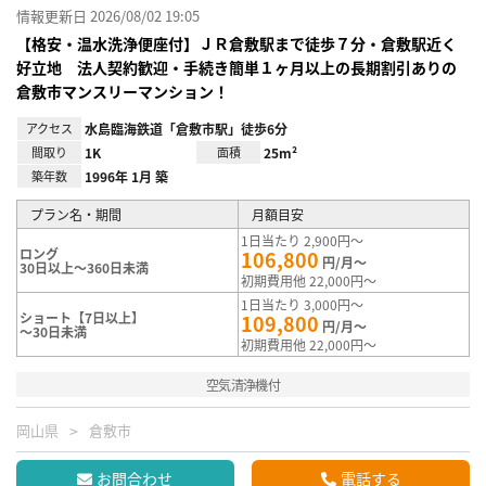
情報更新日 2026/08/02 19:05
【格安・温水洗浄便座付】ＪＲ倉敷駅まで徒歩７分・倉敷駅近く
好立地 法人契約歓迎・手続き簡単１ヶ月以上の長期割引ありの
倉敷市マンスリーマンション！
アクセス
水島臨海鉄道「倉敷市駅」徒歩6分
間取り
1K
面積
25m²
築年数
1996年 1月 築
プラン名・期間
月額目安
1日当たり 2,900円～
ロング
106,800
円/月～
30日以上～360日未満
初期費用他 22,000円～
1日当たり 3,000円～
ショート【7日以上】
109,800
円/月～
～30日未満
初期費用他 22,000円～
空気清浄機付
岡山県
倉敷市
お問合わせ
電話する