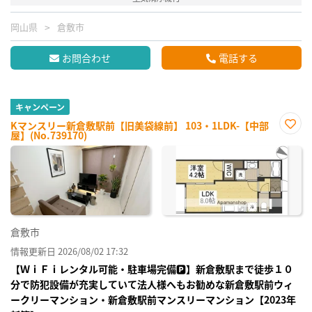
岡山県
倉敷市
お問合わせ
電話する
キャンペーン
Kマンスリー新倉敷駅前【旧美袋線前】 103・1LDK-【中部
屋】(No.739170)
お気
に入
り登
録
倉敷市
情報更新日 2026/08/02 17:32
【ＷｉＦｉレンタル可能・駐車場完備🅿】新倉敷駅まで徒歩１０
分で防犯設備が充実していて法人様へもお勧めな新倉敷駅前ウィ
ークリーマンション・新倉敷駅前マンスリーマンション【2023年