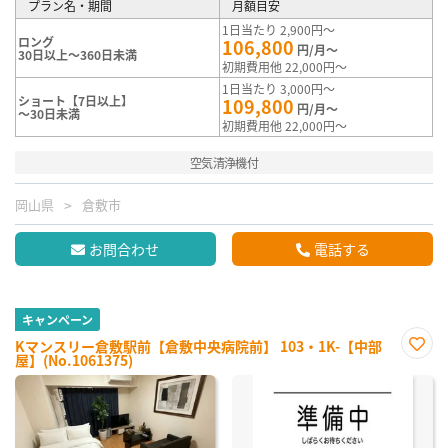
プラン名・期間
月額目安
1日当たり 2,900円～
ロング
106,800
円/月～
30日以上～360日未満
初期費用他 22,000円～
1日当たり 3,000円～
ショート【7日以上】
109,800
円/月～
～30日未満
初期費用他 22,000円～
空気清浄機付
岡山県
倉敷市
お問合わせ
電話する
キャンペーン
Kマンスリー倉敷駅前【倉敷中央病院前】 103・1K-【中部
屋】(No.1061375)
お気
に入
り登
録