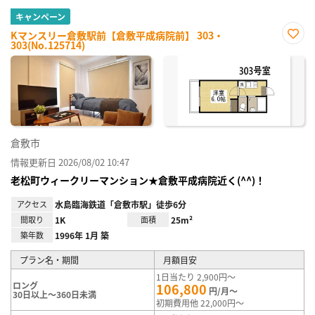
キャンペーン
Kマンスリー倉敷駅前【倉敷平成病院前】 303・
303(No.125714)
お気
に入
り登
録
倉敷市
情報更新日 2026/08/02 10:47
老松町ウィークリーマンション★倉敷平成病院近く(^^)！
アクセス
水島臨海鉄道「倉敷市駅」徒歩6分
間取り
1K
面積
25m²
築年数
1996年 1月 築
プラン名・期間
月額目安
1日当たり 2,900円～
ロング
106,800
円/月～
30日以上～360日未満
初期費用他 22,000円～