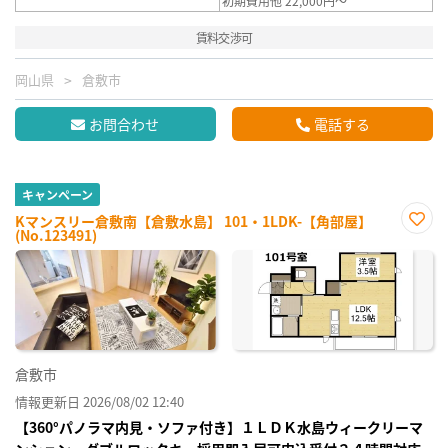
初期費用他 22,000円～
賃料交渉可
岡山県
倉敷市
お問合わせ
電話する
キャンペーン
Kマンスリー倉敷南【倉敷水島】 101・1LDK-【角部屋】
(No.123491)
お気
に入
り登
録
倉敷市
情報更新日 2026/08/02 12:40
【360°パノラマ内見・ソファ付き】１ＬＤＫ水島ウィークリーマ