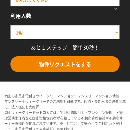
利用人数
あと１ステップ！簡単30秒！
物件リクエストをする
岡山の家具家電付きウィークリーマンション・マンスリーマンション情報！
マンスリー＋ウィークリーでのご利用も可能です。連泊・長期出張の経費削減
に、法人様にも大好評！
岡山ウィークリードットコムには、宅地建物取引士・マンション管理士・管
理業務主任者など国家資格保有者が在籍している不動産管理会社や不動産オ
ーナー直物件が掲載されています。寮・社宅として安心してご利用いただけ
ます！家具家電付きで単身赴任にも便利です。