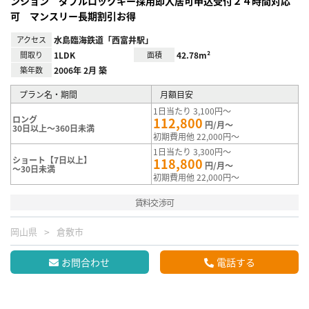
ンション ダブルロックキー採用即入居可申込受付２４時間対応
可 マンスリー長期割引お得
アクセス
水島臨海鉄道「西富井駅」
間取り
1LDK
面積
42.78m²
築年数
2006年 2月 築
プラン名・期間
月額目安
1日当たり 3,100円～
ロング
112,800
円/月～
30日以上～360日未満
初期費用他 22,000円～
1日当たり 3,300円～
ショート【7日以上】
118,800
円/月～
～30日未満
初期費用他 22,000円～
賃料交渉可
岡山県
倉敷市
お問合わせ
電話する