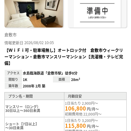
り登
録
倉敷市
情報更新日 2026/08/02 10:05
【ＷｉＦｉ可・駐車場無し】オートロック付 倉敷市ウィークリ
ーマンション・倉敷市マンスリーマンション【洗濯機・テレビ完
備】
アクセス
水島臨海鉄道「倉敷市駅」徒歩8分
間取り
1K
面積
28m²
築年数
2008年 2月 築
プラン名・期間
月額目安
1日当たり 2,900円～
マンスリー（ロング）
106,800
円/月～
30日以上～360日未満
初期費用他 22,000円～
1日当たり 3,200円～
ショート【7日以上】
115,800
円/月～
～30日未満