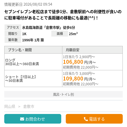
情報更新日 2026/08/02 09:54
セブンイレブン老松店まで徒歩1分、倉敷駅前への利便性が良いの
に駐車場付があることで長距離の移動にも最適(^^)！
アクセス
水島臨海鉄道「倉敷市駅」徒歩6分
間取り
1K
面積
25m²
築年数
1996年 1月 築
プラン名・期間
月額目安
1日当たり 2,900円～
ロング
106,800
円/月～
30日以上～360日未満
初期費用他 22,000円～
1日当たり 3,000円～
ショート【7日以上】
109,800
円/月～
～30日未満
初期費用他 22,000円～
風呂･トイレ別
岡山県
倉敷市
お問合わせ
電話する