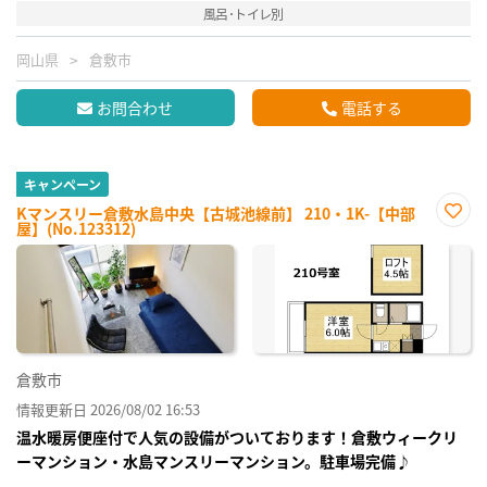
風呂･トイレ別
岡山県
倉敷市
お問合わせ
電話する
キャンペーン
Kマンスリー倉敷水島中央【古城池線前】 210・1K-【中部
屋】(No.123312)
お気
に入
り登
録
倉敷市
情報更新日 2026/08/02 16:53
温水暖房便座付で人気の設備がついております！倉敷ウィークリ
ーマンション・水島マンスリーマンション。駐車場完備♪