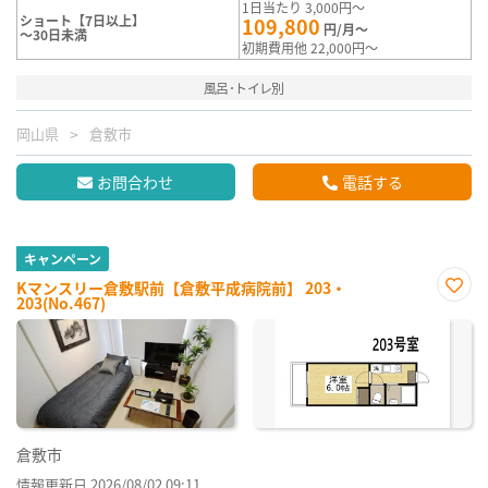
1日当たり 3,000円～
ショート【7日以上】
109,800
円/月～
～30日未満
初期費用他 22,000円～
風呂･トイレ別
岡山県
倉敷市
お問合わせ
電話する
キャンペーン
Kマンスリー倉敷駅前【倉敷平成病院前】 203・
203(No.467)
お気
に入
り登
録
倉敷市
情報更新日 2026/08/02 09:11