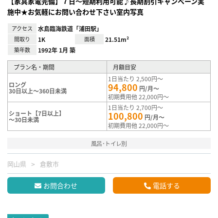
【家具家電完備】７日～短期利用可能♪長期割引キャンペーン実
施中★お気軽にお問い合わせ下さい室内写真
アクセス
水島臨海鉄道「浦田駅」
間取り
1K
面積
21.51m²
築年数
1992年 1月 築
プラン名・期間
月額目安
1日当たり 2,500円～
ロング
94,800
円/月～
30日以上～360日未満
初期費用他 22,000円～
1日当たり 2,700円～
ショート【7日以上】
100,800
円/月～
～30日未満
初期費用他 22,000円～
風呂･トイレ別
岡山県
倉敷市
お問合わせ
電話する