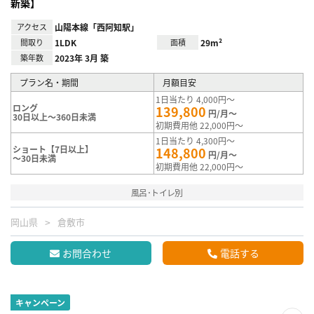
新築】
アクセス
山陽本線「西阿知駅」
間取り
1LDK
面積
29m²
築年数
2023年 3月 築
プラン名・期間
月額目安
1日当たり 4,000円～
ロング
139,800
円/月～
30日以上～360日未満
初期費用他 22,000円～
1日当たり 4,300円～
ショート【7日以上】
148,800
円/月～
～30日未満
初期費用他 22,000円～
風呂･トイレ別
岡山県
倉敷市
お問合わせ
電話する
キャンペーン