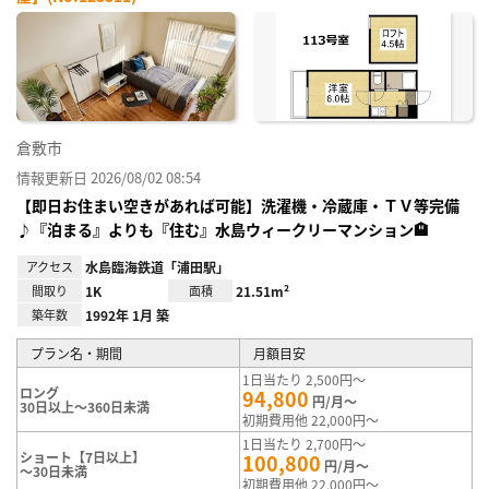
お気
に入
り登
録
倉敷市
情報更新日 2026/08/02 08:54
【即日お住まい空きがあれば可能】洗濯機・冷蔵庫・ＴＶ等完備
♪『泊まる』よりも『住む』水島ウィークリーマンション🏨
アクセス
水島臨海鉄道「浦田駅」
間取り
1K
面積
21.51m²
築年数
1992年 1月 築
プラン名・期間
月額目安
1日当たり 2,500円～
ロング
94,800
円/月～
30日以上～360日未満
初期費用他 22,000円～
1日当たり 2,700円～
ショート【7日以上】
100,800
円/月～
～30日未満
初期費用他 22,000円～