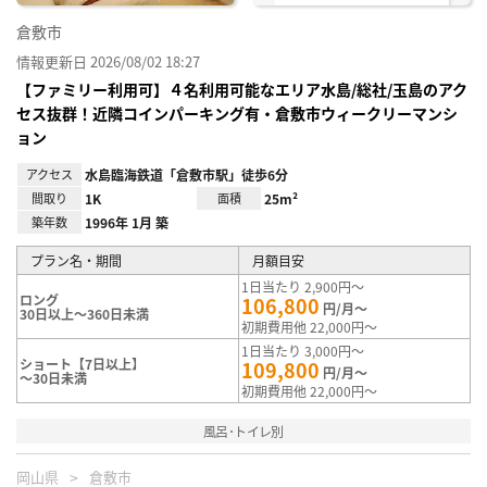
倉敷市
情報更新日 2026/08/02 18:27
【ファミリー利用可】４名利用可能なエリア水島/総社/玉島のアク
セス抜群！近隣コインパーキング有・倉敷市ウィークリーマンシ
ョン
アクセス
水島臨海鉄道「倉敷市駅」徒歩6分
間取り
1K
面積
25m²
築年数
1996年 1月 築
プラン名・期間
月額目安
1日当たり 2,900円～
ロング
106,800
円/月～
30日以上～360日未満
初期費用他 22,000円～
1日当たり 3,000円～
ショート【7日以上】
109,800
円/月～
～30日未満
初期費用他 22,000円～
風呂･トイレ別
岡山県
倉敷市