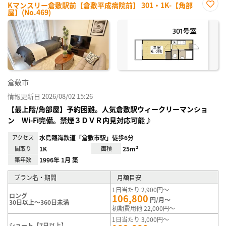
Kマンスリー倉敷駅前【倉敷平成病院前】 301・1K-【角部
屋】(No.469)
お気
に入
り登
録
倉敷市
情報更新日 2026/08/02 15:26
【最上階/角部屋】予約困難。人気倉敷駅ウィークリーマンショ
ン Wi-Fi完備。禁煙３ＤＶＲ内見対応可能♪
アクセス
水島臨海鉄道「倉敷市駅」徒歩6分
間取り
1K
面積
25m²
築年数
1996年 1月 築
プラン名・期間
月額目安
1日当たり 2,900円～
ロング
106,800
円/月～
30日以上～360日未満
初期費用他 22,000円～
1日当たり 3,000円～
ショート【7日以上】