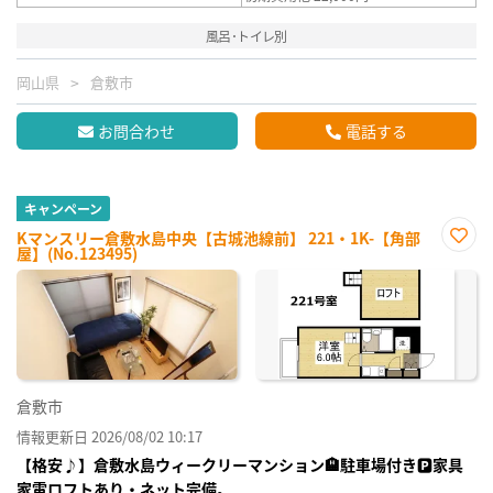
風呂･トイレ別
岡山県
倉敷市
お問合わせ
電話する
キャンペーン
Kマンスリー倉敷水島中央【古城池線前】 221・1K-【角部
屋】(No.123495)
お気
に入
り登
録
倉敷市
情報更新日 2026/08/02 10:17
【格安♪】倉敷水島ウィークリーマンション🏨駐車場付き🅿家具
家電ロフトあり・ネット完備。