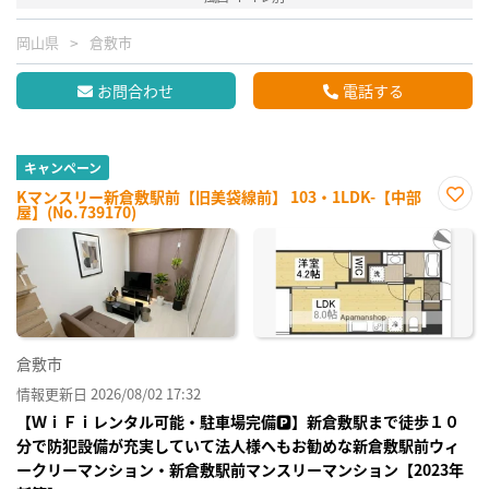
岡山県
倉敷市
お問合わせ
電話する
キャンペーン
Kマンスリー新倉敷駅前【旧美袋線前】 103・1LDK-【中部
屋】(No.739170)
お気
に入
り登
録
倉敷市
情報更新日 2026/08/02 17:32
【ＷｉＦｉレンタル可能・駐車場完備🅿】新倉敷駅まで徒歩１０
分で防犯設備が充実していて法人様へもお勧めな新倉敷駅前ウィ
ークリーマンション・新倉敷駅前マンスリーマンション【2023年