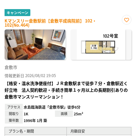
キャンペーン
Kマンスリー倉敷駅前【倉敷平成病院前】 102・
102(No.464)
お気
に入
り登
録
倉敷市
情報更新日 2026/08/02 19:05
【格安・温水洗浄便座付】ＪＲ倉敷駅まで徒歩７分・倉敷駅近く
好立地 法人契約歓迎・手続き簡単１ヶ月以上の長期割引ありの
倉敷市マンスリーマンション！
アクセス
水島臨海鉄道「倉敷市駅」徒歩6分
間取り
1K
面積
25m²
築年数
1996年 1月 築
プラン名・期間
月額目安