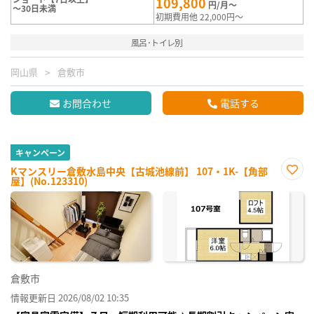
109,800
円/月～
～30日未満
初期費用他 22,000円～
風呂･トイレ別
岡山県
倉敷市
お問合わせ
電話する
キャンペーン
Kマンスリー倉敷水島中央【古城池線前】 107・1K-【角部
屋】(No.123310)
お気
に入
り登
録
倉敷市
情報更新日 2026/08/02 10:35