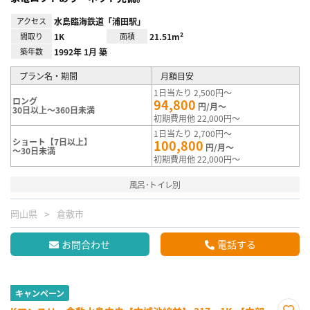
アクセス
水島臨海鉄道「浦田駅」
間取り
1K
面積
21.51m²
築年数
1992年 1月 築
プラン名・期間
月額目安
1日当たり 2,500円～
ロング
94,800
円/月～
30日以上～360日未満
初期費用他 22,000円～
1日当たり 2,700円～
ショート【7日以上】
100,800
円/月～
～30日未満
初期費用他 22,000円～
風呂･トイレ別
岡山県
倉敷市
お問合わせ
電話する
キャンペーン