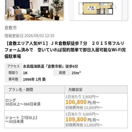
録
倉敷市
情報更新日 2026/08/02 12:35
【倉敷エリア人気№１】ＪＲ倉敷駅徒歩７分 ２０１５年フルリ
フォーム済みで 空いていれば契約簡単で即日入居可能なWi-Fi完
備駐車場
アクセス
水島臨海鉄道「倉敷市駅」徒歩6分
間取り
1K
面積
25m²
築年数
1996年 1月 築
プラン名・期間
月額目安
1日当たり 2,900円～
ロング
106,800
円/月～
30日以上～360日未満
初期費用他 22,000円～
1日当たり 3,000円～
ショート【7日以上】
109,800
円/月～
～30日未満
初期費用他 22,000円～