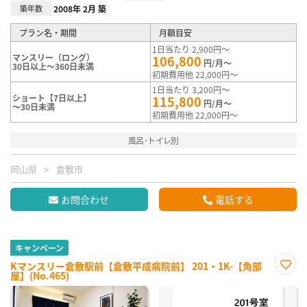
築年数
2008年 2月 築
プラン名・期間
月額目安
1日当たり 2,900円～
マンスリー（ロング）
106,800
円/月～
30日以上～360日未満
初期費用他 22,000円～
1日当たり 3,200円～
ショート【7日以上】
115,800
円/月～
～30日未満
初期費用他 22,000円～
風呂･トイレ別
岡山県
倉敷市
お問合わせ
電話する
キャンペーン
Kマンスリー倉敷駅前【倉敷平成病院前】 201・1K-【角部
屋】(No.465)
お気
に入
り登