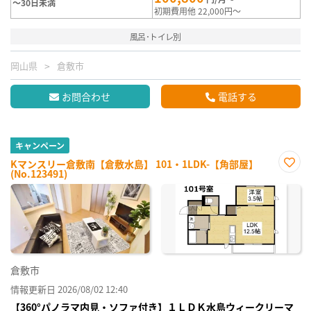
～30日未満
初期費用他 22,000円～
風呂･トイレ別
岡山県
倉敷市
お問合わせ
電話する
キャンペーン
Kマンスリー倉敷南【倉敷水島】 101・1LDK-【角部屋】
(No.123491)
お気
に入
り登
録
倉敷市
情報更新日 2026/08/02 12:40
【360°パノラマ内見・ソファ付き】１ＬＤＫ水島ウィークリーマ