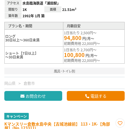
アクセス
水島臨海鉄道「浦田駅」
間取り
1K
面積
21.51m²
築年数
1992年 1月 築
プラン名・期間
月額目安
1日当たり 2,500円～
ロング
94,800
円/月～
30日以上～360日未満
初期費用他 22,000円～
1日当たり 2,700円～
ショート【7日以上】
100,800
円/月～
～30日未満
初期費用他 22,000円～
風呂･トイレ別
岡山県
倉敷市
お問合わせ
電話する
キャンペーン
Kマンスリー倉敷水島中央【古城池線前】 113・1K-【角部
屋】(No.123311)