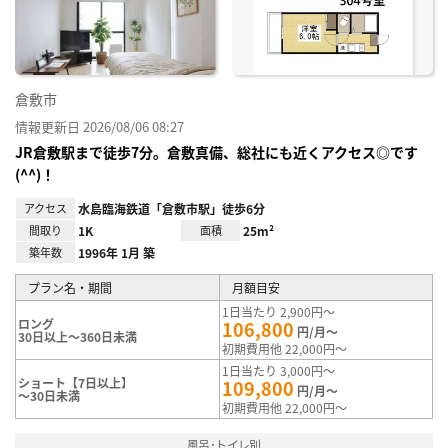
録
倉敷市
情報更新日 2026/08/06 08:27
JR倉敷駅まで徒歩7分。倉敷真備、総社にも近くアクセス◎です
(^^)！
アクセス
水島臨海鉄道「倉敷市駅」徒歩6分
間取り
1K
面積
25m²
築年数
1996年 1月 築
プラン名・期間
月額目安
1日当たり 2,900円～
ロング
106,800
円/月～
30日以上～360日未満
初期費用他 22,000円～
1日当たり 3,000円～
ショート【7日以上】
109,800
円/月～
～30日未満
初期費用他 22,000円～
風呂･トイレ別