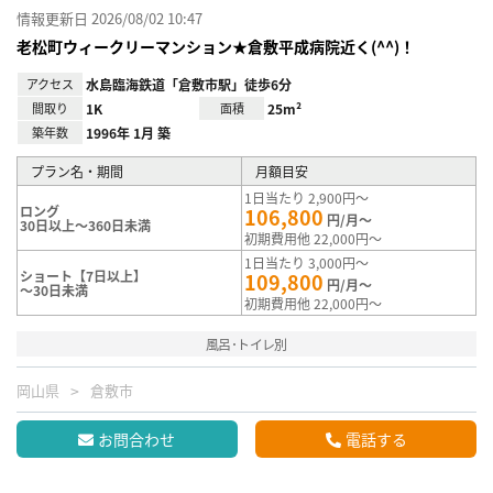
情報更新日 2026/08/02 10:47
老松町ウィークリーマンション★倉敷平成病院近く(^^)！
アクセス
水島臨海鉄道「倉敷市駅」徒歩6分
間取り
1K
面積
25m²
築年数
1996年 1月 築
プラン名・期間
月額目安
1日当たり 2,900円～
ロング
106,800
円/月～
30日以上～360日未満
初期費用他 22,000円～
1日当たり 3,000円～
ショート【7日以上】
109,800
円/月～
～30日未満
初期費用他 22,000円～
風呂･トイレ別
岡山県
倉敷市
お問合わせ
電話する