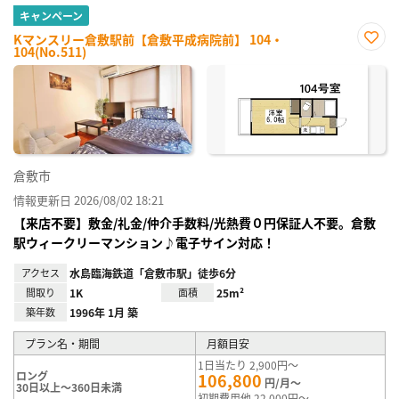
キャンペーン
Kマンスリー倉敷駅前【倉敷平成病院前】 104・
104(No.511)
お気
に入
り登
録
倉敷市
情報更新日 2026/08/02 18:21
【来店不要】敷金/礼金/仲介手数料/光熱費０円保証人不要。倉敷
駅ウィークリーマンション♪電子サイン対応！
アクセス
水島臨海鉄道「倉敷市駅」徒歩6分
間取り
1K
面積
25m²
築年数
1996年 1月 築
プラン名・期間
月額目安
1日当たり 2,900円～
ロング
106,800
円/月～
30日以上～360日未満
初期費用他 22,000円～