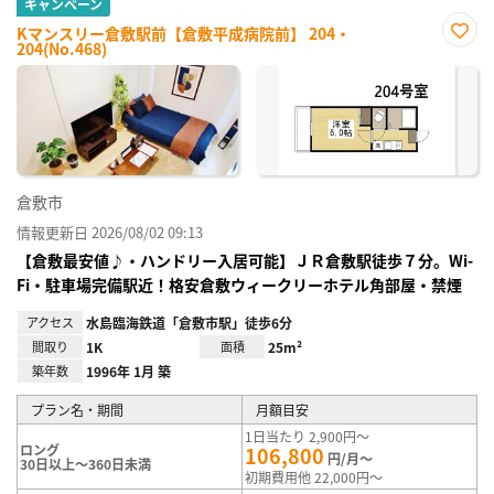
キャンペーン
Kマンスリー倉敷駅前【倉敷平成病院前】 204・
204(No.468)
お気
に入
り登
録
倉敷市
情報更新日 2026/08/02 09:13
【倉敷最安値♪・ハンドリー入居可能】ＪＲ倉敷駅徒歩７分。Wi-
Fi・駐車場完備駅近！格安倉敷ウィークリーホテル角部屋・禁煙
アクセス
水島臨海鉄道「倉敷市駅」徒歩6分
間取り
1K
面積
25m²
築年数
1996年 1月 築
プラン名・期間
月額目安
1日当たり 2,900円～
ロング
106,800
円/月～
30日以上～360日未満
初期費用他 22,000円～