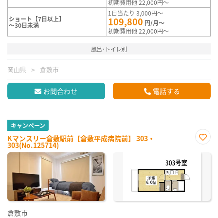
初期費用他 22,000円～
1日当たり 3,000円～
ショート【7日以上】
109,800
円/月～
～30日未満
初期費用他 22,000円～
風呂･トイレ別
岡山県
倉敷市
お問合わせ
電話する
キャンペーン
Kマンスリー倉敷駅前【倉敷平成病院前】 303・
303(No.125714)
お気
に入
り登
録
倉敷市