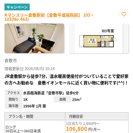
キャンペーン
Kマンスリー倉敷駅前【倉敷平成病院前】 103・
103(No.463)
お気
に入
り登
録
倉敷市
情報更新日 2026/08/02 10:14
JR倉敷駅から徒歩7分、温水暖房便座付がついていることで愛好家
の方へお勧めな 倉敷イオンモールに近く買い物に便利です(^^)！
アクセス
水島臨海鉄道「倉敷市駅」徒歩6分
間取り
1K
面積
25m²
築年数
1996年 1月 築
プラン名・期間
月額目安
1日当たり 2,900円～
ロング
106,800
円/月～
30日以上～360日未満