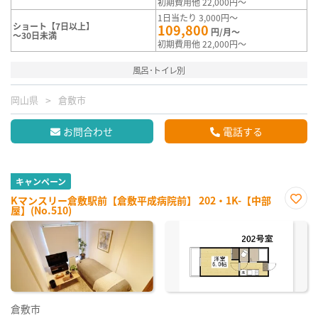
初期費用他 22,000円～
1日当たり 3,000円～
ショート【7日以上】
109,800
円/月～
～30日未満
初期費用他 22,000円～
風呂･トイレ別
岡山県
倉敷市
お問合わせ
電話する
キャンペーン
Kマンスリー倉敷駅前【倉敷平成病院前】 202・1K-【中部
屋】(No.510)
お気
に入
り登
録
倉敷市