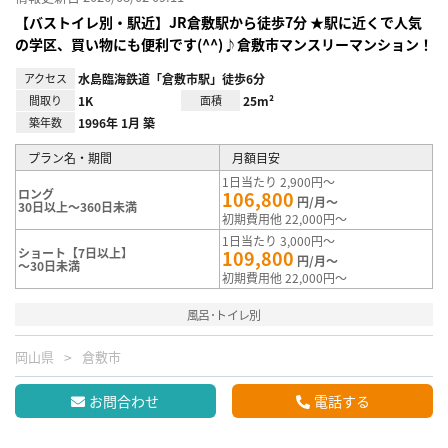
【バストイレ別・駅近】JR倉敷駅から徒歩7分 ★駅に近くで人気
の学区、買い物にも便利です(^^)♪倉敷市マンスリーマンション！
アクセス
水島臨海鉄道「倉敷市駅」徒歩6分
間取り
1K
面積
25m²
築年数
1996年 1月 築
プラン名・期間
月額目安
1日当たり 2,900円～
ロング
106,800
円/月～
30日以上～360日未満
初期費用他 22,000円～
1日当たり 3,000円～
ショート【7日以上】
109,800
円/月～
～30日未満
初期費用他 22,000円～
風呂･トイレ別
岡山県
倉敷市
お問合わせ
電話する