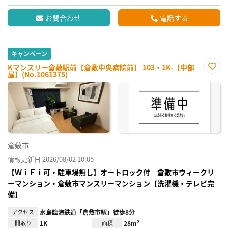
お問合わせ
電話する
キャンペーン
Kマンスリー倉敷駅前【倉敷中央病院前】 103・1K-【中部
屋】(No.1061375)
お気
に入
り登
録
倉敷市
情報更新日 2026/08/02 10:05
【ＷｉＦｉ可・駐車場無し】オートロック付 倉敷市ウィークリ
ーマンション・倉敷市マンスリーマンション【洗濯機・テレビ完
備】
アクセス
水島臨海鉄道「倉敷市駅」徒歩8分
間取り
1K
面積
28m²