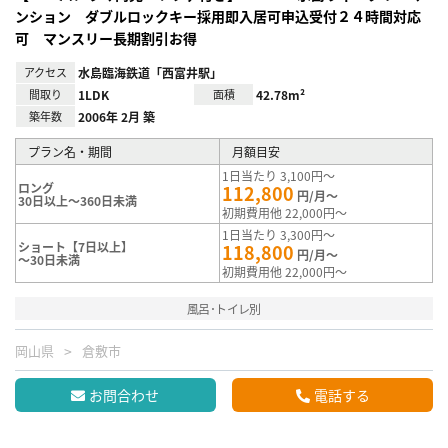
ンション ダブルロックキー採用即入居可申込受付２４時間対応
可 マンスリー長期割引お得
アクセス
水島臨海鉄道「西富井駅」
間取り
1LDK
面積
42.78m²
築年数
2006年 2月 築
プラン名・期間
月額目安
1日当たり 3,100円～
ロング
112,800
円/月～
30日以上～360日未満
初期費用他 22,000円～
1日当たり 3,300円～
ショート【7日以上】
118,800
円/月～
～30日未満
初期費用他 22,000円～
風呂･トイレ別
岡山県
倉敷市
お問合わせ
電話する