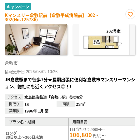
キャンペーン
Kマンスリー倉敷駅前【倉敷平成病院前】 302・
302(No.125786)
お気
に入
り登
録
倉敷市
情報更新日 2026/08/02 10:26
JR倉敷駅まで徒歩7分★長期出張に便利な倉敷市マンスリーマンシ
ョン、総社にも近くアクセス◎！!
アクセス
水島臨海鉄道「倉敷市駅」徒歩6分
間取り
1K
面積
25m²
築年数
1996年 1月 築
プラン名・期間
月額目安
1日当たり 2,900円～
ロング
106,800
円/月～
30日以上～360日未満