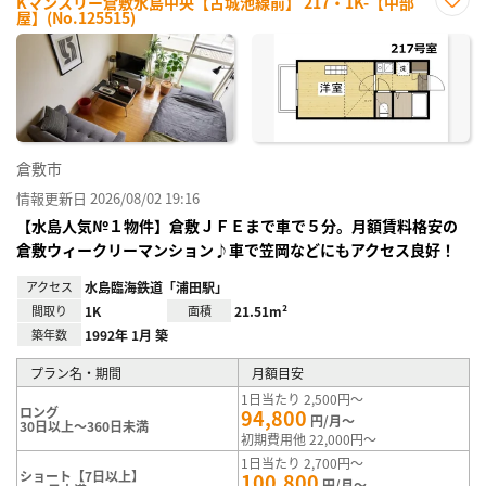
Kマンスリー倉敷水島中央【古城池線前】 217・1K-【中部
屋】(No.125515)
お気
に入
り登
録
倉敷市
情報更新日 2026/08/02 19:16
【水島人気№１物件】倉敷ＪＦＥまで車で５分。月額賃料格安の
倉敷ウィークリーマンション♪車で笠岡などにもアクセス良好！
アクセス
水島臨海鉄道「浦田駅」
間取り
1K
面積
21.51m²
築年数
1992年 1月 築
プラン名・期間
月額目安
1日当たり 2,500円～
ロング
94,800
円/月～
30日以上～360日未満
初期費用他 22,000円～
1日当たり 2,700円～
ショート【7日以上】
100,800
円/月～