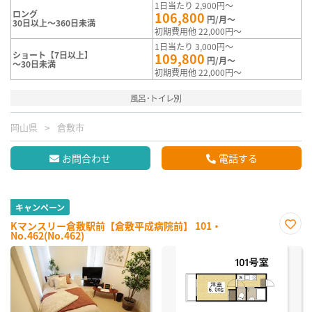
1日当たり 2,900円～
ロング
106,800
円/月～
30日以上～360日未満
初期費用他 22,000円～
1日当たり 3,000円～
ショート【7日以上】
109,800
円/月～
～30日未満
初期費用他 22,000円～
風呂･トイレ別
岡山県
倉敷市
お問合わせ
電話する
キャンペーン
Kマンスリー倉敷駅前【倉敷平成病院前】 101・
No.462(No.462)
お気
に入
り登
録