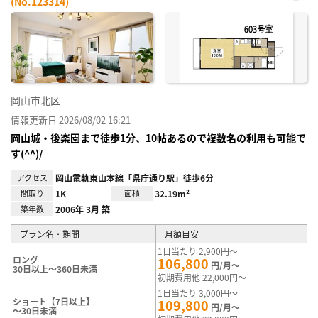
(No.123314)
お気
に入
り登
録
岡山市北区
情報更新日 2026/08/02 16:21
岡山城・後楽園まで徒歩1分、10帖あるので複数名の利用も可能で
す(^^)/
アクセス
岡山電軌東山本線「県庁通り駅」徒歩6分
間取り
1K
面積
32.19m²
築年数
2006年 3月 築
プラン名・期間
月額目安
1日当たり 2,900円～
ロング
106,800
円/月～
30日以上～360日未満
初期費用他 22,000円～
1日当たり 3,000円～
ショート【7日以上】
109,800
円/月～
～30日未満