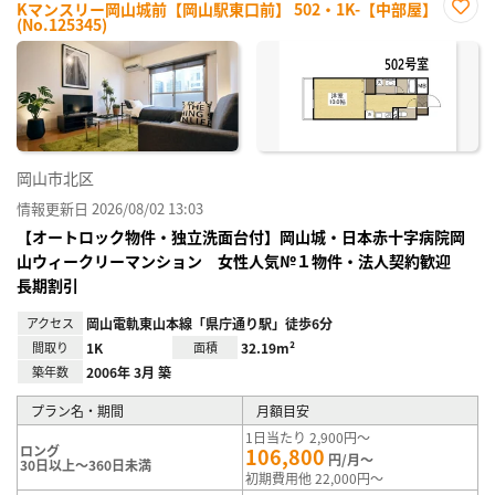
Kマンスリー岡山城前【岡山駅東口前】 502・1K-【中部屋】
(No.125345)
お気
に入
り登
録
岡山市北区
情報更新日 2026/08/02 13:03
【オートロック物件・独立洗面台付】岡山城・日本赤十字病院岡
山ウィークリーマンション 女性人気№１物件・法人契約歓迎
長期割引
アクセス
岡山電軌東山本線「県庁通り駅」徒歩6分
間取り
1K
面積
32.19m²
築年数
2006年 3月 築
プラン名・期間
月額目安
1日当たり 2,900円～
ロング
106,800
円/月～
30日以上～360日未満
初期費用他 22,000円～