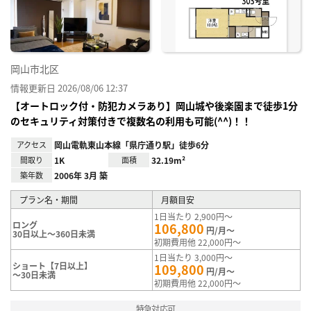
録
岡山市北区
情報更新日 2026/08/06 12:37
【オートロック付・防犯カメラあり】岡山城や後楽園まで徒歩1分
のセキュリティ対策付きで複数名の利用も可能(^^)！！
アクセス
岡山電軌東山本線「県庁通り駅」徒歩6分
間取り
1K
面積
32.19m²
築年数
2006年 3月 築
プラン名・期間
月額目安
1日当たり 2,900円～
ロング
106,800
円/月～
30日以上～360日未満
初期費用他 22,000円～
1日当たり 3,000円～
ショート【7日以上】
109,800
円/月～
～30日未満
初期費用他 22,000円～
特急対応可