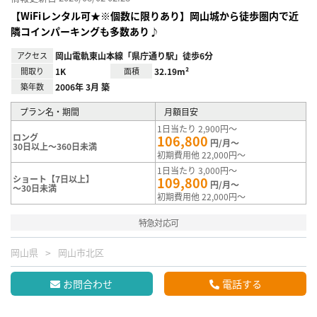
【WiFiレンタル可★※個数に限りあり】岡山城から徒歩圏内で近
隣コインパーキングも多数あり♪
アクセス
岡山電軌東山本線「県庁通り駅」徒歩6分
間取り
1K
面積
32.19m²
築年数
2006年 3月 築
プラン名・期間
月額目安
1日当たり 2,900円～
ロング
106,800
円/月～
30日以上～360日未満
初期費用他 22,000円～
1日当たり 3,000円～
ショート【7日以上】
109,800
円/月～
～30日未満
初期費用他 22,000円～
特急対応可
岡山県
岡山市北区
お問合わせ
電話する