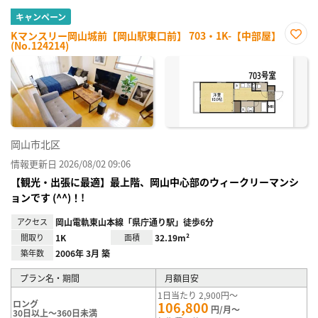
キャンペーン
Kマンスリー岡山城前【岡山駅東口前】 703・1K-【中部屋】
(No.124214)
お気
に入
り登
録
岡山市北区
情報更新日 2026/08/02 09:06
【観光・出張に最適】最上階、岡山中心部のウィークリーマンシ
ョンです (^^)！!
アクセス
岡山電軌東山本線「県庁通り駅」徒歩6分
間取り
1K
面積
32.19m²
築年数
2006年 3月 築
プラン名・期間
月額目安
1日当たり 2,900円～
ロング
106,800
円/月～
30日以上～360日未満