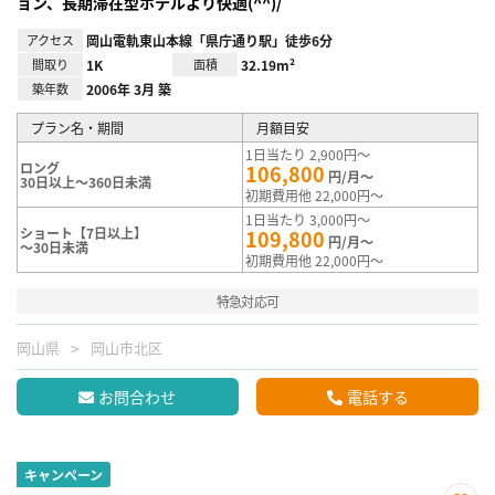
ョン、長期滞在型ホテルより快適(^^)/
アクセス
岡山電軌東山本線「県庁通り駅」徒歩6分
間取り
1K
面積
32.19m²
築年数
2006年 3月 築
プラン名・期間
月額目安
1日当たり 2,900円～
ロング
106,800
円/月～
30日以上～360日未満
初期費用他 22,000円～
1日当たり 3,000円～
ショート【7日以上】
109,800
円/月～
～30日未満
初期費用他 22,000円～
特急対応可
岡山県
岡山市北区
お問合わせ
電話する
キャンペーン