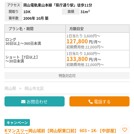
アクセス
岡山電軌東山本線「県庁通り駅」徒歩11分
間取り
1DK
面積
31m²
築年数
2006年 10月 築
プラン名・期間
月額目安
1日当たり 3,600円～
ロング
127,800
円/月～
30日以上～360日未満
初期費用他 22,000円～
1日当たり 3,800円～
ショート【7日以上】
133,800
円/月～
～30日未満
初期費用他 22,000円～
特急対応可
岡山県
岡山市北区
お問合わせ
電話する
キャンペーン
Kマンスリー岡山城前【岡山駅東口前】 603・1K-【中部屋】