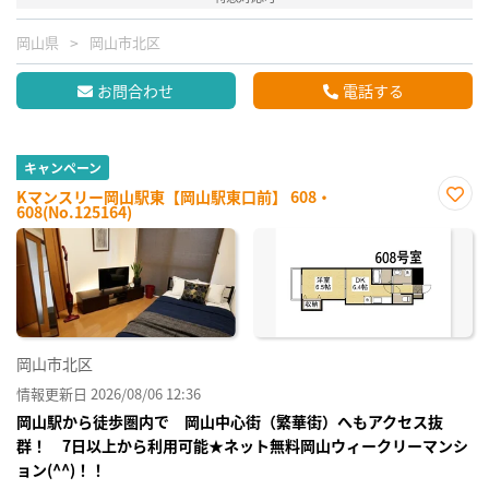
岡山県
岡山市北区
お問合わせ
電話する
キャンペーン
Kマンスリー岡山駅東【岡山駅東口前】 608・
608(No.125164)
お気
に入
り登
録
岡山市北区
情報更新日 2026/08/06 12:36
岡山駅から徒歩圏内で 岡山中心街（繁華街）へもアクセス抜
群！ 7日以上から利用可能★ネット無料岡山ウィークリーマンシ
ョン(^^)！！