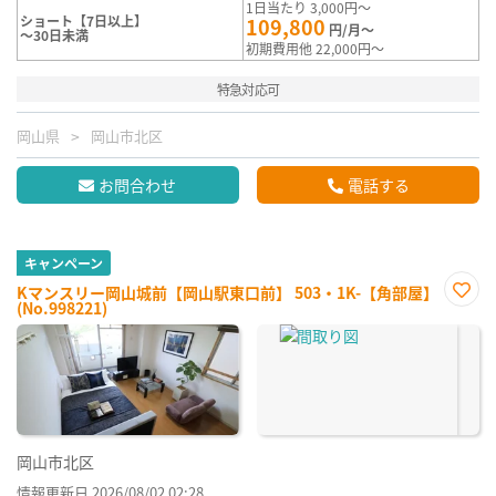
1日当たり 3,000円～
ショート【7日以上】
109,800
円/月～
～30日未満
初期費用他 22,000円～
特急対応可
岡山県
岡山市北区
お問合わせ
電話する
キャンペーン
Kマンスリー岡山城前【岡山駅東口前】 503・1K-【角部屋】
(No.998221)
お気
に入
り登
録
岡山市北区
情報更新日 2026/08/02 02:28