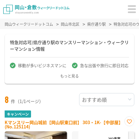
岡山ウィークリードットコム
岡山市北区
県庁通り駅
特急対応可の
特急対応可/県庁通り駅のマンスリーマンション・ウィークリ
ーマンション情報
移動が多いビジネスマンに
急な出張や旅行に即日対応
もっと見る
8
件（1/1ページ）
キャンペーン
Kマンスリー岡山城前【岡山駅東口前】 303・1K-【中部屋】
(No.125114)
お気
に入
り登