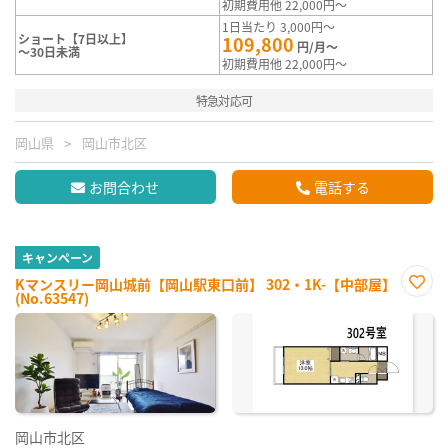
初期費用他 22,000円～
1日当たり 3,000円～
ショート【7日以上】
109,800
円/月～
～30日未満
初期費用他 22,000円～
特急対応可
岡山県
岡山市北区
お問合わせ
電話する
キャンペーン
Kマンスリー岡山城前【岡山駅東口前】 302・1K-【中部屋】
(No.63547)
お気
に入
り登
録
岡山市北区