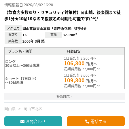
情報更新日 2026/08/02 16:20
【飲食店多数あり・セキュリティ対策付】岡山城、後楽園まで徒
歩1分★10帖1Kなので複数名の利用も可能です(^^)/
アクセス
岡山電軌東山本線「県庁通り駅」徒歩6分
間取り
1K
面積
32.19m²
築年数
2006年 3月 築
プラン名・期間
月額目安
1日当たり 2,900円～
ロング
106,800
円/月～
30日以上～360日未満
初期費用他 22,000円～
1日当たり 3,000円～
ショート【7日以上】
109,800
円/月～
～30日未満
初期費用他 22,000円～
特急対応可
岡山県
岡山市北区
お問合わせ
電話する