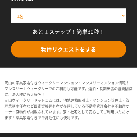
あと１ステップ！簡単30秒！
物件リクエストをする
岡山の家具家電付きウィークリーマンション・マンスリーマンション情報！
マンスリー＋ウィークリーでのご利用も可能です。連泊・長期出張の経費削減
に、法人様にも大好評！
岡山ウィークリードットコムには、宅地建物取引士・マンション管理士・管
理業務主任者など国家資格保有者が在籍している不動産管理会社や不動産オ
ーナー直物件が掲載されています。寮・社宅として安心してご利用いただけ
ます！家具家電付きで単身赴任にも便利です。