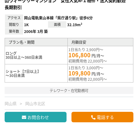
山ウィークリーマンション 女性人気№１物件・法人契約歓迎
長期割引
アクセス
岡山電軌東山本線「県庁通り駅」徒歩6分
間取り
1K
面積
32.19m²
築年数
2006年 3月 築
プラン名・期間
月額目安
1日当たり 2,900円～
ロング
106,800
円/月～
30日以上～360日未満
初期費用他 22,000円～
1日当たり 3,000円～
ショート【7日以上】
109,800
円/月～
～30日未満
初期費用他 22,000円～
テレワーク・在宅勤務可
岡山県
岡山市北区
お問合わせ
電話する