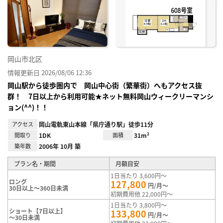
り登
録
岡山市北区
情報更新日 2026/08/06 12:36
岡山駅から徒歩圏内で 岡山中心街（繁華街）へもアクセス抜
群！ 7日以上から利用可能★ネット無料岡山ウィークリーマンシ
ョン(^^)！！
アクセス
岡山電軌東山本線「県庁通り駅」徒歩11分
間取り
1DK
面積
31m²
築年数
2006年 10月 築
プラン名・期間
月額目安
1日当たり 3,600円～
ロング
127,800
円/月～
30日以上～360日未満
初期費用他 22,000円～
1日当たり 3,800円～
ショート【7日以上】
133,800
円/月～
～30日未満