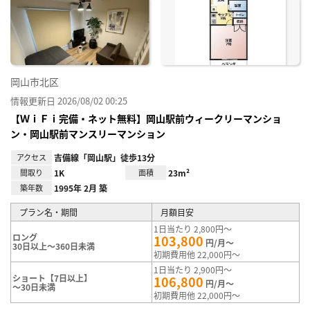
り登
録
岡山市北区
情報更新日 2026/08/02 00:25
【ＷｉＦｉ完備・ネット無料】岡山駅前ウィークリーマンショ
ン・岡山駅前マンスリーマンション
アクセス
吉備線「岡山駅」徒歩13分
間取り
1K
面積
23m²
築年数
1995年 2月 築
プラン名・期間
月額目安
1日当たり 2,800円～
ロング
103,800
円/月～
30日以上～360日未満
初期費用他 22,000円～
1日当たり 2,900円～
ショート【7日以上】
106,800
円/月～
～30日未満
初期費用他 22,000円～