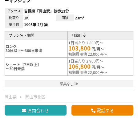
ーマンション
アクセス
吉備線「岡山駅」徒歩13分
間取り
1K
面積
23m²
築年数
1995年 2月 築
プラン名・期間
月額目安
1日当たり 2,800円～
ロング
103,800
円/月～
30日以上～360日未満
初期費用他 22,000円～
1日当たり 2,900円～
ショート【7日以上】
106,800
円/月～
～30日未満
初期費用他 22,000円～
家具なしOK
岡山県
岡山市北区
お問合わせ
電話する