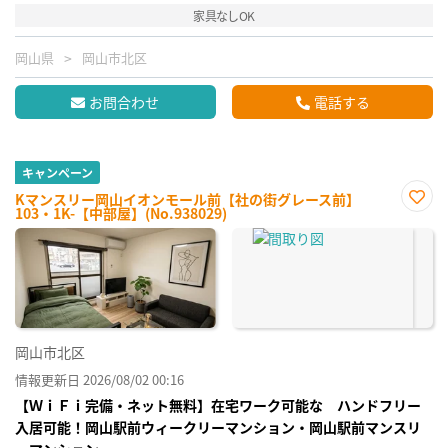
家具なしOK
岡山県
岡山市北区
お問合わせ
電話する
キャンペーン
Kマンスリー岡山イオンモール前【社の街グレース前】
103・1K-【中部屋】(No.938029)
お気
に入
り登
録
岡山市北区
情報更新日 2026/08/02 00:16
【ＷｉＦｉ完備・ネット無料】在宅ワーク可能な ハンドフリー
入居可能！岡山駅前ウィークリーマンション・岡山駅前マンスリ