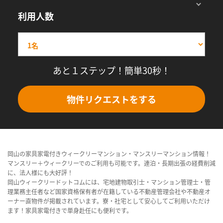
利用人数
あと１ステップ！簡単30秒！
物件リクエストをする
岡山の家具家電付きウィークリーマンション・マンスリーマンション情報！
マンスリー＋ウィークリーでのご利用も可能です。連泊・長期出張の経費削減
に、法人様にも大好評！
岡山ウィークリードットコムには、宅地建物取引士・マンション管理士・管
理業務主任者など国家資格保有者が在籍している不動産管理会社や不動産オ
ーナー直物件が掲載されています。寮・社宅として安心してご利用いただけ
ます！家具家電付きで単身赴任にも便利です。