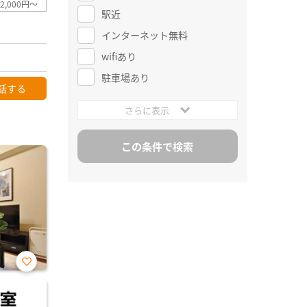
2,000円～
駅近
インターネット無料
wifiあり
駐車場あり
話する
さらに表示
お気
に入
り登
録