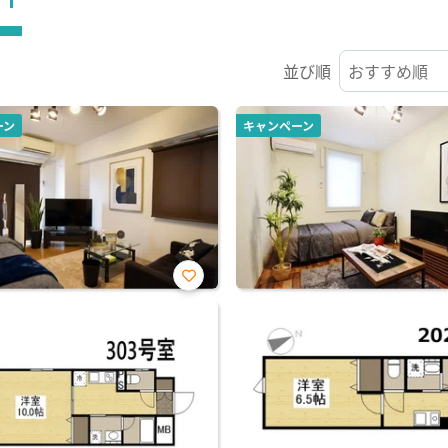
並び順
ーン
キャンペーン
お気
に入
り登
録