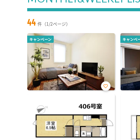
44
件（1/2ページ）
キャンペーン
キャンペ
お気
に入
り登
録