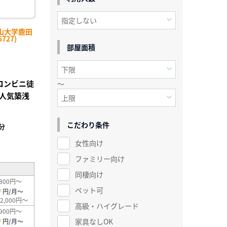
山大学鹿田
727)
部屋面積
】コンビニ徒
～
人気築浅
こだわり条件
分
²
女性向け
ファミリー向け
同棲向け
800円～
0
ペット可
円/月～
2,000円～
高級・ハイグレード
900円～
0
家具なしOK
円/月～