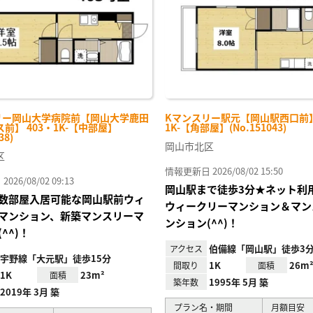
リー岡山大学病院前【岡山大学鹿田
Kマンスリー駅元【岡山駅西口前】 
前】 403・1K-【中部屋】
1K-【角部屋】(No.151043)
38)
岡山市北区
区
情報更新日 2026/08/02 15:50
26/08/02 09:13
岡山駅まで徒歩3分★ネット利
数部屋入居可能な岡山駅前ウィ
ウィークリーマンション＆マン
マンション、新築マンスリーマ
ンション(^^)！
^^)！
伯備線「岡山駅」徒歩3
アクセス
宇野線「大元駅」徒歩15分
1K
26m
間取り
面積
1K
23m²
面積
1995年 5月 築
築年数
2019年 3月 築
プラン名・期間
月額目安