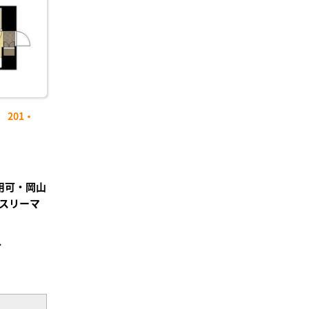
201・
用可・岡山
スリーマ
分
²