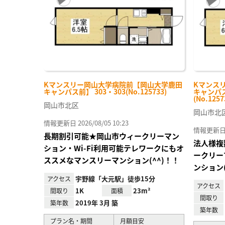
Kマンスリー岡山大学病院前【岡山大学鹿田
Kマンス
キャンパス前】 303・303(No.125733)
キャンパス
(No.1257
岡山市北区
岡山市北
情報更新日 2026/08/05 10:23
情報更新日 20
長期割引可能★岡山市ウィークリーマン
法人様複
ション・Wi-Fi利用可能テレワークにもオ
ークリー
ススメなマンスリーマンション(^^)！！
ンション(
宇野線「大元駅」徒歩15分
アクセス
アクセス
1K
23m²
間取り
面積
間取り
2019年 3月 築
築年数
築年数
プラン名・期間
月額目安