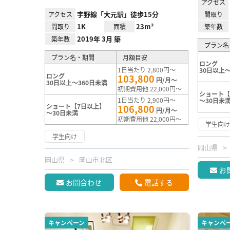
アクセス
宇野線「大元駅」徒歩15分
アクセス
間取り
1K
23m²
間取り
面積
築年数
2019年 3月 築
築年数
プラン名
プラン名・期間
月額目安
ロング
1日当たり 2,800円～
30日以上～
ロング
103,800
円/月～
30日以上～360日未満
初期費用他 22,000円～
ショート【
1日当たり 2,900円～
～30日未
ショート【7日以上】
106,800
円/月～
～30日未満
初期費用他 22,000円～
学生向
学生向け
岡山県
岡山県
岡山市北区
お
お問合わせ
電話する
キャンペーン
キャンペ