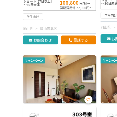
ショート【7日以上】
106,800
円/月～
～30日未
～30日未満
初期費用他 22,000円～
学生向
学生向け
岡山県
岡山県
岡山市北区
お
お問合わせ
電話する
キャンペーン
キャンペ
お気
に入
り登
録