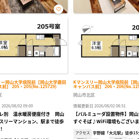
お気
に入
り登
録
リー岡山大学病院前【岡山大学鹿田
Kマンスリー岡山大学病院前【岡
】 205・205(No.125729)
キャンパス前】 206・206(No.125
区
岡山市北区
26/08/02 09:00
情報更新日 2026/08/02 08:51
レ別 温水暖房便座付き 岡山
【バルミューダ設置物件】岡山
スリーマンション、駅まで徒歩
すぐそば♪WiFi環境もございます
)！
宇野線「大元駅」徒歩15
アクセス