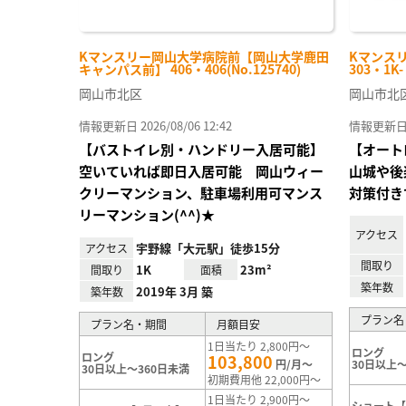
Kマンスリー岡山大学病院前【岡山大学鹿田
Kマンス
キャンパス前】 406・406(No.125740)
303・1K
岡山市北区
岡山市北
情報更新日 2026/08/06 12:42
情報更新日 20
【バストイレ別・ハンドリー入居可能】
【オート
空いていれば即日入居可能 岡山ウィー
山城や後
クリーマンション、駐車場利用可マンス
対策付き
リーマンション(^^)★
アクセス
宇野線「大元駅」徒歩15分
アクセス
間取り
1K
23m²
間取り
面積
築年数
2019年 3月 築
築年数
プラン名
プラン名・期間
月額目安
1日当たり 2,800円～
ロング
ロング
103,800
円/月～
30日以上～
30日以上～360日未満
初期費用他 22,000円～
1日当たり 2,900円～
ショート【