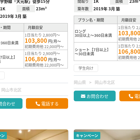
宇野線「大元駅」徒歩15分
1K
23m
間取り
面積
1K
23m²
2019年 3月 築
面積
築年数
2019年 3月 築
プラン名・期間
月額目安
・期間
月額目安
1日当たり 2,
ロング
103,80
1日当たり 2,800円～
30日以上～360日未満
103,800
初期費用他 2
円/月～
360日未満
1日当たり 2,
初期費用他 22,000円～
ショート【7日以上】
106,80
1日当たり 2,900円～
～30日未満
7日以上】
106,800
初期費用他 2
円/月～
満
初期費用他 22,000円～
学生向け
け
岡山県
岡山市北区
岡山市北区
お問合わせ
電
問合わせ
電話する
ーン
キャンペーン