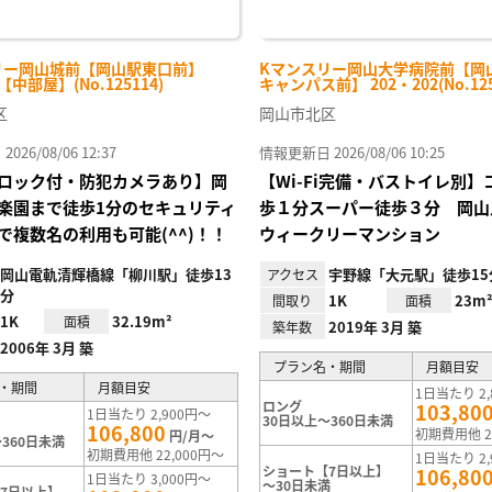
リー岡山城前【岡山駅東口前】
Kマンスリー岡山大学病院前【岡
-【中部屋】(No.125114)
キャンパス前】 202・202(No.125
区
岡山市北区
26/08/06 12:37
情報更新日 2026/08/06 10:25
ロック付・防犯カメラあり】岡
【Wi-Fi完備・バストイレ別
楽園まで徒歩1分のセキュリティ
歩１分スーパー徒歩３分 岡山
で複数名の利用も可能(^^)！！
ウィークリーマンション
岡山電軌清輝橋線「柳川駅」徒歩13
宇野線「大元駅」徒歩15
アクセス
分
1K
23m
間取り
面積
1K
32.19m²
面積
2019年 3月 築
築年数
2006年 3月 築
プラン名・期間
月額目安
・期間
月額目安
1日当たり 2,
ロング
103,80
1日当たり 2,900円～
30日以上～360日未満
106,800
初期費用他 2
円/月～
360日未満
初期費用他 22,000円～
1日当たり 2,
ショート【7日以上】
106,80
1日当たり 3,000円～
～30日未満
7日以上】