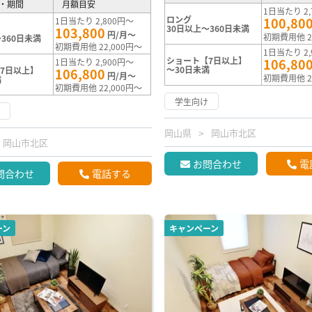
・期間
月額目安
1日当たり 2,
ロング
100,80
1日当たり 2,800円～
30日以上～360日未満
103,800
円/月～
初期費用他 2
360日未満
初期費用他 22,000円～
1日当たり 2,
ショート【7日以上】
106,80
1日当たり 2,900円～
～30日未満
7日以上】
106,800
円/月～
初期費用他 2
満
初期費用他 22,000円～
学生向け
け
岡山県
岡山市北区
岡山市北区
お問合わせ
電
問合わせ
電話する
ーン
キャンペーン