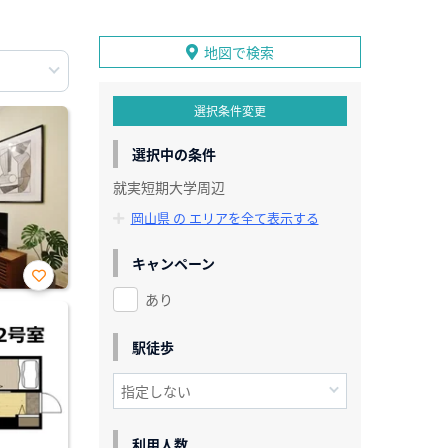
地図で検索
選択条件変更
選択中の条件
就実短期大学周辺
岡山県 の エリアを全て表示する
キャンペーン
あり
お気
に入
り登
録
駅徒歩
利用人数