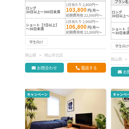
プラン名
1日当たり 2,800円～
ロング
103,800
円/月～
30日以上～360日未満
ロング
初期費用他 22,000円～
30日以上～
1日当たり 2,900円～
ショート【7日以上】
106,800
円/月～
～30日未満
ショート【
初期費用他 22,000円～
～30日未
学生向け
学生向
岡山県
岡山市北区
岡山県
お問合わせ
電話する
お
キャンペーン
キャンペ