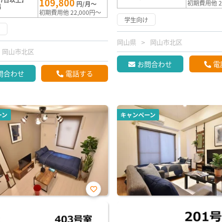
109,800
初期費用他 2
円/月～
満
初期費用他 22,000円～
学生向け
け
岡山県
岡山市北区
岡山市北区
お問合わせ
電
問合わせ
電話する
ーン
キャンペーン
お気
に入
り登
録