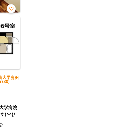
お気
に入
り登
録
山大学鹿田
730)
大学病院
(^^)/
分