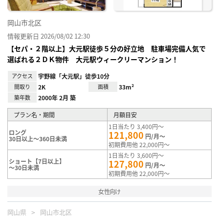
岡山市北区
情報更新日 2026/08/02 12:30
【セパ・２階以上】大元駅徒歩５分の好立地 駐車場完備人気で
選ばれる２ＤＫ物件 大元駅ウィークリーマンション！
アクセス
宇野線「大元駅」徒歩10分
間取り
2K
面積
33m²
築年数
2000年 2月 築
プラン名・期間
月額目安
1日当たり 3,400円～
ロング
121,800
円/月～
30日以上～360日未満
初期費用他 22,000円～
1日当たり 3,600円～
ショート【7日以上】
127,800
円/月～
～30日未満
初期費用他 22,000円～
女性向け
岡山県
岡山市北区