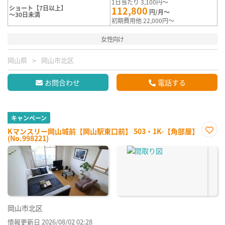
1日当たり 3,100円～
ショート【7日以上】
112,800
円/月～
～30日未満
初期費用他 22,000円～
女性向け
岡山県
岡山市北区
お問合わせ
電話する
キャンペーン
Kマンスリー岡山城前【岡山駅東口前】 503・1K-【角部屋】
(No.998221)
お気
に入
り登
録
岡山市北区
情報更新日 2026/08/02 02:28