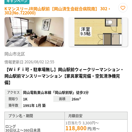
キャンペーン
KマンスリーJR岡山駅前【岡山済生会総合病院南】 302・
302(No.722000)
お気
に入
り登
録
岡山市北区
情報更新日 2026/08/02 12:55
【ＷｉＦｉ可・駐車場無し】岡山駅前ウィークリーマンション・
岡山駅前マンスリーマンション【家具家電完備・空気清浄機完
備】
アクセス
岡山電軌東山本線「岡山駅前駅」徒歩3分
間取り
1K
面積
26m²
築年数
1991年 1月 築
プラン名・期間
月額目安
1日当たり 3,300円～
ロング
118,800
円/月～
30日以上～360日未満