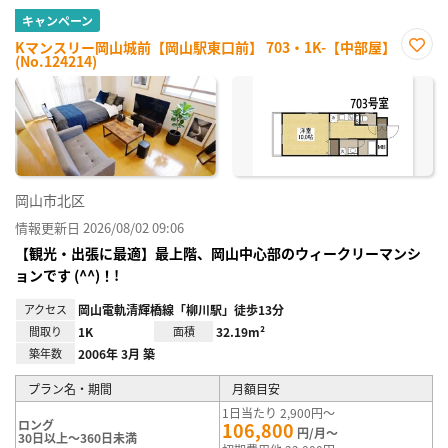
キャンペーン
Kマンスリー岡山城前【岡山駅東口前】 703・1K-【中部屋】
(No.124214)
お気
に入
り登
録
岡山市北区
情報更新日 2026/08/02 09:06
【観光・出張に最適】最上階、岡山中心部のウィークリーマンシ
ョンです (^^)！!
アクセス
岡山電軌清輝橋線「柳川駅」徒歩13分
間取り
1K
面積
32.19m²
築年数
2006年 3月 築
プラン名・期間
月額目安
1日当たり 2,900円～
ロング
106,800
円/月～
30日以上～360日未満