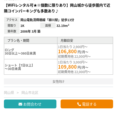
【WiFiレンタル可★※個数に限りあり】岡山城から徒歩圏内で近
隣コインパーキングも多数あり♪
アクセス
岡山電軌清輝橋線「柳川駅」徒歩13分
間取り
1K
面積
32.19m²
築年数
2006年 3月 築
プラン名・期間
月額目安
1日当たり 2,900円～
ロング
106,800
円/月～
30日以上～360日未満
初期費用他 22,000円～
1日当たり 3,000円～
ショート【7日以上】
109,800
円/月～
～30日未満
初期費用他 22,000円～
女性向け
岡山県
岡山市北区
お問合わせ
電話する