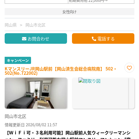
初期費用他 22,000円～
女性向け
岡山県
岡山市北区
お問合わせ
電話する
キャンペーン
KマンスリーJR岡山駅前【岡山済生会総合病院南】 502・
502(No.722002)
お気
に入
り登
録
岡山市北区
情報更新日 2026/08/02 11:57
【ＷｉＦｉ可・３名利用可能】岡山駅前人気ウィークリーマンシ