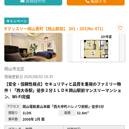
お問合わせ
電話する
キャンペーン
Kマンスリー岡山表町【岡山駅前】 201・201(No.471)
お気
に入
り登
録
岡山市北区
情報更新日 2026/08/02 18:35
【安全・信頼性視点】セキュリティと品質を重視のファミリー物
件！「西大寺駅」徒歩２分１ＬＤＫ岡山駅前マンスリーマンショ
ン、Wi-Fi完備
アクセス
岡山電軌東山本線「西大寺町ハレノワ前駅」徒歩5分
間取り
1LDK
面積
32.8m²
築年数
2008年 2月 築