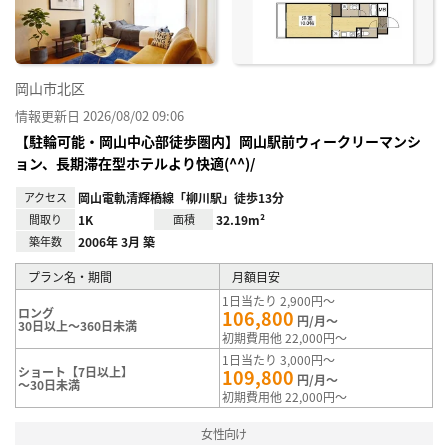
岡山市北区
情報更新日 2026/08/02 09:06
【駐輪可能・岡山中心部徒歩圏内】岡山駅前ウィークリーマンシ
ョン、長期滞在型ホテルより快適(^^)/
アクセス
岡山電軌清輝橋線「柳川駅」徒歩13分
間取り
1K
面積
32.19m²
築年数
2006年 3月 築
プラン名・期間
月額目安
1日当たり 2,900円～
ロング
106,800
円/月～
30日以上～360日未満
初期費用他 22,000円～
1日当たり 3,000円～
ショート【7日以上】
109,800
円/月～
～30日未満
初期費用他 22,000円～
女性向け