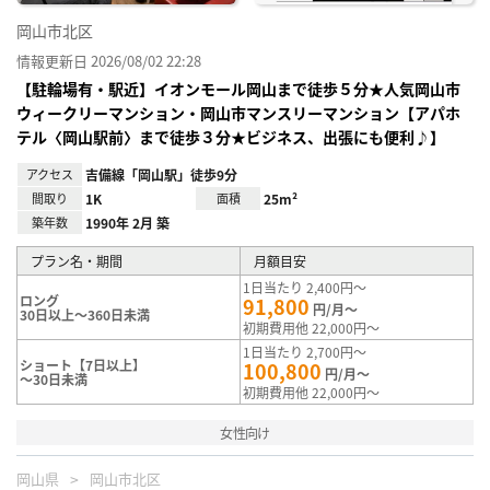
岡山市北区
情報更新日 2026/08/02 22:28
【駐輪場有・駅近】イオンモール岡山まで徒歩５分★人気岡山市
ウィークリーマンション・岡山市マンスリーマンション【アパホ
テル〈岡山駅前〉まで徒歩３分★ビジネス、出張にも便利♪】
アクセス
吉備線「岡山駅」徒歩9分
間取り
1K
面積
25m²
築年数
1990年 2月 築
プラン名・期間
月額目安
1日当たり 2,400円～
ロング
91,800
円/月～
30日以上～360日未満
初期費用他 22,000円～
1日当たり 2,700円～
ショート【7日以上】
100,800
円/月～
～30日未満
初期費用他 22,000円～
女性向け
岡山県
岡山市北区