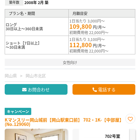
築年数
2008年 2月 築
プラン名・期間
月額目安
1日当たり 3,000円～
ロング
109,800
円/月～
30日以上～360日未満
初期費用他 22,000円～
1日当たり 3,100円～
ショート【7日以上】
112,800
円/月～
～30日未満
初期費用他 22,000円～
女性向け
岡山県
岡山市北区
お問合わせ
電話する
キャンペーン
Kマンスリー岡山城前【岡山駅東口前】 702・1K-【中部屋】
(No.129060)
お気
に入
り登
録