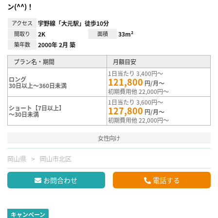
ン(^^)！
アクセス
宇野線「大元駅」徒歩10分
間取り
2K
面積
33m²
築年数
2000年 2月 築
プラン名・期間
月額目安
1日当たり 3,400円～
ロング
121,800
円/月～
30日以上～360日未満
初期費用他 22,000円～
1日当たり 3,600円～
ショート【7日以上】
127,800
円/月～
～30日未満
初期費用他 22,000円～
女性向け
岡山県
岡山市北区
お問合わせ
電話する
キャンペーン