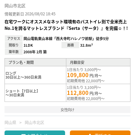
岡山市北区
情報更新日 2026/08/02 18:45
在宅ワークにオススメなネット環境有のバストイレ別で全米売上
No.1を誇るマットレスブランド『Serta（サータ）』を完備☺！!
アクセス
岡山電軌東山本線「西大寺町ハレノワ前駅」徒歩5分
間取り
1LDK
面積
32.8m²
築年数
2008年 2月 築
プラン名・期間
月額目安
1日当たり 3,000円～
ロング
109,800
円/月～
30日以上～360日未満
初期費用他 22,000円～
1日当たり 3,100円～
ショート【7日以上】
112,800
円/月～
～30日未満
初期費用他 22,000円～
女性向け
岡山県
岡山市北区