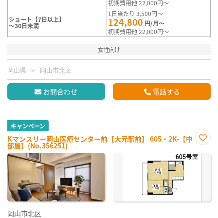
初期費用他 22,000円～
1日当たり 3,500円～
ショート【7日以上】
124,800
円/月～
～30日未満
初期費用他 22,000円～
女性向け
岡山県
岡山市北区
お問合わせ
電話する
キャンペーン
Kマンスリー岡山医療センター前【大元駅前】 605・2K-【中
部屋】(No.356251)
お気
に入
り登
録
岡山市北区