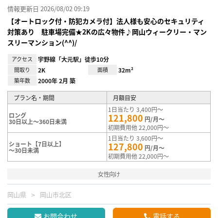
情報更新日 2026/08/02 09:19
【オートロック付・防犯カメラ付】法人様も安心のセキュリティ
対策あり 駐車場完備★2Kの広々物件♪岡山ウィークリー・マン
スリーマンション(^^)/
アクセス
宇野線「大元駅」徒歩10分
間取り
2K
面積
32m²
築年数
2000年 2月 築
プラン名・期間
月額目安
1日当たり 3,400円～
ロング
121,800
円/月～
30日以上～360日未満
初期費用他 22,000円～
1日当たり 3,600円～
ショート【7日以上】
127,800
円/月～
～30日未満
初期費用他 22,000円～
女性向け
岡山県
岡山市北区
お問合わせ
電話する