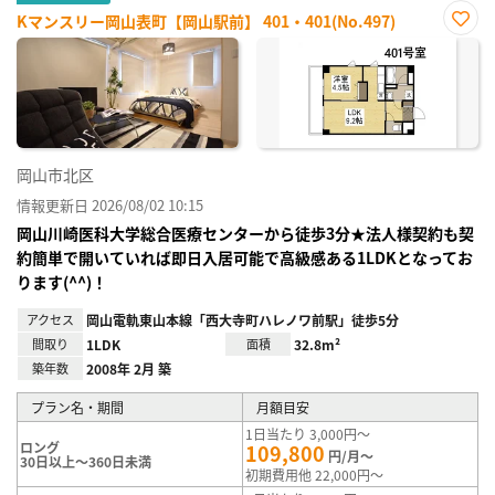
Kマンスリー岡山表町【岡山駅前】 401・401(No.497)
お気
に入
り登
録
岡山市北区
情報更新日 2026/08/02 10:15
岡山川崎医科大学総合医療センターから徒歩3分★法人様契約も契
約簡単で開いていれば即日入居可能で高級感ある1LDKとなってお
ります(^^)！
アクセス
岡山電軌東山本線「西大寺町ハレノワ前駅」徒歩5分
間取り
1LDK
面積
32.8m²
築年数
2008年 2月 築
プラン名・期間
月額目安
1日当たり 3,000円～
ロング
109,800
円/月～
30日以上～360日未満
初期費用他 22,000円～