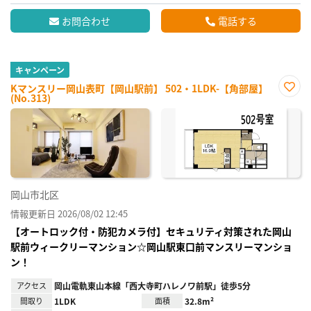
お問合わせ
電話する
キャンペーン
Kマンスリー岡山表町【岡山駅前】 502・1LDK-【角部屋】
(No.313)
お気
に入
り登
録
岡山市北区
情報更新日 2026/08/02 12:45
【オートロック付・防犯カメラ付】セキュリティ対策された岡山
駅前ウィークリーマンション☆岡山駅東口前マンスリーマンショ
ン！
アクセス
岡山電軌東山本線「西大寺町ハレノワ前駅」徒歩5分
間取り
1LDK
面積
32.8m²