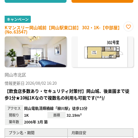
キャンペーン
Kマンスリー岡山城前【岡山駅東口前】 302・1K-【中部屋】
(No.63547)
お気
に入
り登
録
岡山市北区
情報更新日 2026/08/02 16:20
【飲食店多数あり・セキュリティ対策付】岡山城、後楽園まで徒
歩1分★10帖1Kなので複数名の利用も可能です(^^)/
アクセス
岡山電軌清輝橋線「柳川駅」徒歩13分
間取り
1K
面積
32.19m²
築年数
2006年 3月 築
プラン名・期間
月額目安