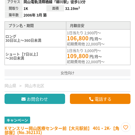
アクセス
岡山電軌清輝橋線「柳川駅」徒歩13分
間取り
1K
面積
32.19m²
築年数
2006年 3月 築
プラン名・期間
月額目安
1日当たり 2,900円～
ロング
106,800
円/月～
30日以上～360日未満
初期費用他 22,000円～
1日当たり 3,000円～
ショート【7日以上】
109,800
円/月～
～30日未満
初期費用他 22,000円～
女性向け
岡山県
岡山市北区
お問合わせ
電話する
キャンペーン
Kマンスリー岡山医療センター前【大元駅前】 401・2K-【角
部屋】(No.362131)
お気