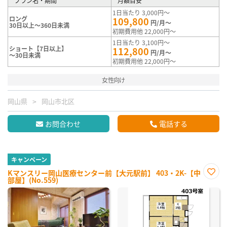
プラン名・期間
月額目安
1日当たり 3,000円～
ロング
109,800
円/月～
30日以上～360日未満
初期費用他 22,000円～
1日当たり 3,100円～
ショート【7日以上】
112,800
円/月～
～30日未満
初期費用他 22,000円～
女性向け
岡山県
岡山市北区
お問合わせ
電話する
キャンペーン
Kマンスリー岡山医療センター前【大元駅前】 403・2K-【中
部屋】(No.559)
お気
に入
り登
録