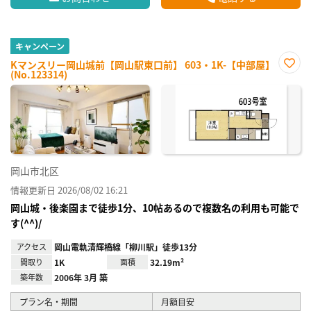
キャンペーン
Kマンスリー岡山城前【岡山駅東口前】 603・1K-【中部屋】
(No.123314)
お気
に入
り登
録
岡山市北区
情報更新日 2026/08/02 16:21
岡山城・後楽園まで徒歩1分、10帖あるので複数名の利用も可能で
す(^^)/
アクセス
岡山電軌清輝橋線「柳川駅」徒歩13分
間取り
1K
面積
32.19m²
築年数
2006年 3月 築
プラン名・期間
月額目安