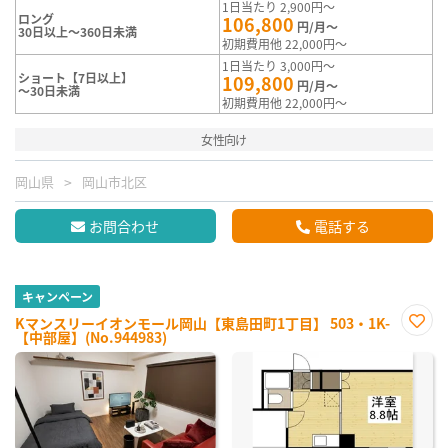
1日当たり 2,900円～
ロング
106,800
円/月～
30日以上～360日未満
初期費用他 22,000円～
1日当たり 3,000円～
ショート【7日以上】
109,800
円/月～
～30日未満
初期費用他 22,000円～
女性向け
岡山県
岡山市北区
お問合わせ
電話する
キャンペーン
Kマンスリーイオンモール岡山【東島田町1丁目】 503・1K-
【中部屋】(No.944983)
お気
に入
り登
録