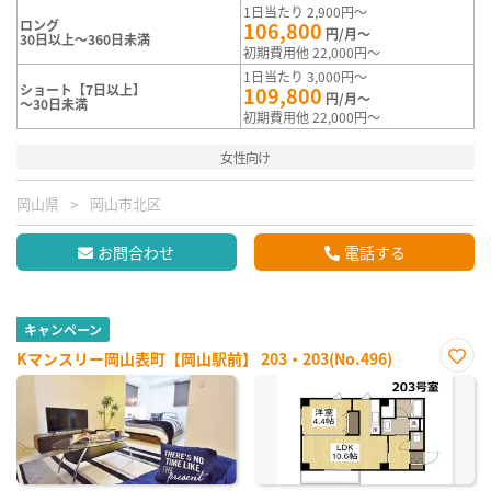
1日当たり 2,900円～
ロング
106,800
円/月～
30日以上～360日未満
初期費用他 22,000円～
1日当たり 3,000円～
ショート【7日以上】
109,800
円/月～
～30日未満
初期費用他 22,000円～
女性向け
岡山県
岡山市北区
お問合わせ
電話する
キャンペーン
Kマンスリー岡山表町【岡山駅前】 203・203(No.496)
お気
に入
り登
録