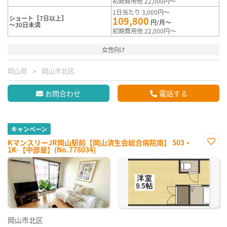
初期費用他 22,000円～
1日当たり 3,000円～
ショート【7日以上】
109,800
円/月～
～30日未満
初期費用他 22,000円～
女性向け
岡山県
岡山市北区
お問合わせ
電話する
キャンペーン
KマンスリーJR岡山駅前【岡山済生会総合病院南】 503・
1K-【中部屋】(No.778034)
お気
に入
り登
録
岡山市北区