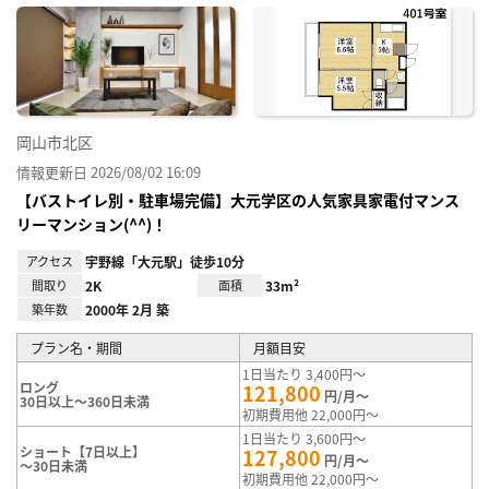
に入
り登
録
岡山市北区
情報更新日 2026/08/02 16:09
【バストイレ別・駐車場完備】大元学区の人気家具家電付マンス
リーマンション(^^)！
アクセス
宇野線「大元駅」徒歩10分
間取り
2K
面積
33m²
築年数
2000年 2月 築
プラン名・期間
月額目安
1日当たり 3,400円～
ロング
121,800
円/月～
30日以上～360日未満
初期費用他 22,000円～
1日当たり 3,600円～
ショート【7日以上】
127,800
円/月～
～30日未満
初期費用他 22,000円～