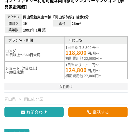
ョン・ファミリー利用可能な岡山駅前マンスリーマンション【家
具家電完備】
アクセス
岡山電軌東山本線「岡山駅前駅」徒歩3分
間取り
1K
面積
26m²
築年数
1991年 1月 築
プラン名・期間
月額目安
1日当たり 3,300円～
ロング
118,800
円/月～
30日以上～360日未満
初期費用他 22,000円～
1日当たり 3,500円～
ショート【7日以上】
124,800
円/月～
～30日未満
初期費用他 22,000円～
女性向け
岡山県
岡山市北区
お問合わせ
電話する