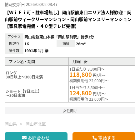
情報更新日 2026/08/02 08:47
【ＷｉＦｉ可・駐車場無し】岡山駅前東口エリア法人様歓迎！岡
山駅前ウィークリーマンション・岡山駅前マンスリーマンション
【家具家電完備・４０型テレビ完備】
アクセス
岡山電軌東山本線「岡山駅前駅」徒歩3分
間取り
1K
面積
26m²
築年数
1991年 1月 築
プラン名・期間
月額目安
1日当たり 3,300円～
ロング
118,800
円/月～
30日以上～360日未満
初期費用他 22,000円～
1日当たり 3,500円～
ショート【7日以上】
124,800
円/月～
～30日未満
初期費用他 22,000円～
女性向け
岡山県
岡山市北区
お問合わせ
電話する