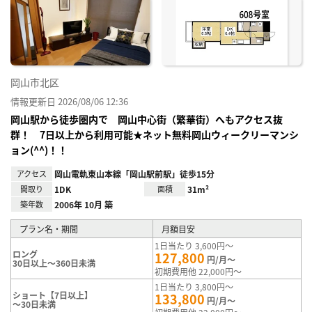
り登
録
岡山市北区
情報更新日 2026/08/06 12:36
岡山駅から徒歩圏内で 岡山中心街（繁華街）へもアクセス抜
群！ 7日以上から利用可能★ネット無料岡山ウィークリーマンシ
ョン(^^)！！
アクセス
岡山電軌東山本線「岡山駅前駅」徒歩15分
間取り
1DK
面積
31m²
築年数
2006年 10月 築
プラン名・期間
月額目安
1日当たり 3,600円～
ロング
127,800
円/月～
30日以上～360日未満
初期費用他 22,000円～
1日当たり 3,800円～
ショート【7日以上】
133,800
円/月～
～30日未満