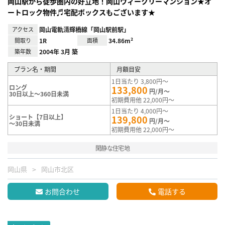
岡山駅から徒歩圏内の好立地！岡山ウィークリーマンション★オ
ートロック物件♬宅配ボックスもございます★
アクセス
岡山電軌清輝橋線「岡山駅前駅」
間取り
1R
面積
34.86m²
築年数
2004年 3月 築
プラン名・期間
月額目安
1日当たり 3,800円～
ロング
133,800
円/月～
30日以上～360日未満
初期費用他 22,000円～
1日当たり 4,000円～
ショート【7日以上】
139,800
円/月～
～30日未満
初期費用他 22,000円～
閑静な住宅地
岡山県
岡山市北区
お問合わせ
電話する