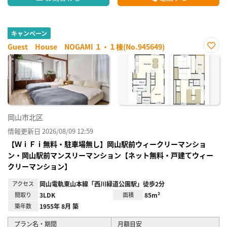
キャンペーン
Guest House NOGAMI １・１棟(No.945649)
お気
に入
り登
録
岡山市北区
情報更新日 2026/08/09 12:59
【ＷｉＦｉ無料・駐車場無し】岡山駅前ウィークリーマンショ
ン・岡山駅前マンスリーマンション【ネット無料・戸建てウィー
クリーマンション】
アクセス
岡山電軌東山本線「西川緑道公園駅」徒歩2分
間取り
3LDK
面積
85m²
築年数
1955年 8月 築
プラン名・期間
月額目安