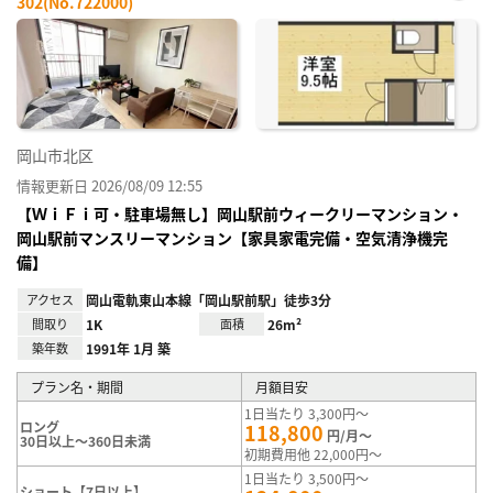
302(No.722000)
お気
に入
り登
録
岡山市北区
情報更新日 2026/08/09 12:55
【ＷｉＦｉ可・駐車場無し】岡山駅前ウィークリーマンション・
岡山駅前マンスリーマンション【家具家電完備・空気清浄機完
備】
アクセス
岡山電軌東山本線「岡山駅前駅」徒歩3分
間取り
1K
面積
26m²
築年数
1991年 1月 築
プラン名・期間
月額目安
1日当たり 3,300円～
ロング
118,800
円/月～
30日以上～360日未満
初期費用他 22,000円～
1日当たり 3,500円～
ショート【7日以上】