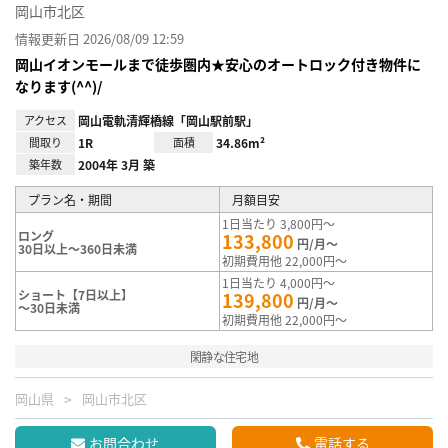
岡山市北区
情報更新日 2026/08/09 12:59
岡山イオンモールまで徒歩圏内★安心のオートロック付き物件に
なります(^^)/
アクセス
岡山電軌清輝橋線「岡山駅前駅」
間取り
1R
面積
34.86m²
築年数
2004年 3月 築
プラン名・期間
月額目安
1日当たり 3,800円～
ロング
133,800
円/月～
30日以上～360日未満
初期費用他 22,000円～
1日当たり 4,000円～
ショート【7日以上】
139,800
円/月～
～30日未満
初期費用他 22,000円～
閑静な住宅地
岡山県
岡山市北区
お問合わせ
電話する