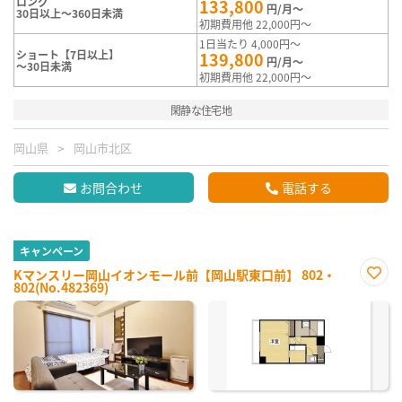
ロング
133,800
円/月～
30日以上～360日未満
初期費用他 22,000円～
1日当たり 4,000円～
ショート【7日以上】
139,800
円/月～
～30日未満
初期費用他 22,000円～
閑静な住宅地
岡山県
岡山市北区
お問合わせ
電話する
キャンペーン
Kマンスリー岡山イオンモール前【岡山駅東口前】 802・
802(No.482369)
お気
に入
り登
録