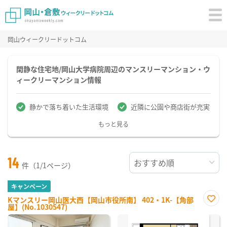
岡山ウィークリードットコム
閑静な住宅地/岡山大学病院周辺のマンスリーマンション・ウ
ィークリーマンション情報
静かで落ち着いた生活環境
近隣に公園や商店街が充実
もっと見る
14
件（1/1ページ）
キャンペーン
Kマンスリー岡山医大西【岡山市役所南】 402・1K-【角部
屋】(No.1030547)
お気
に入
り登