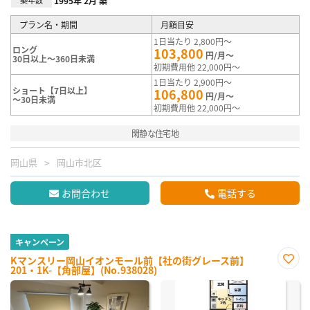
1995年 2月 築
プラン名・期間
月額目安
1日当たり 2,800円～
ロング
103,800
円/月～
30日以上～360日未満
初期費用他 22,000円～
1日当たり 2,900円～
ショート【7日以上】
106,800
円/月～
～30日未満
初期費用他 22,000円～
閑静な住宅地
岡山県
岡山市北区
お問合わせ
電話する
キャンペーン
Kマンスリー岡山イオンモール前【社の街グレース前】
201・1K-【角部屋】(No.938028)
お気
に入
り登
録