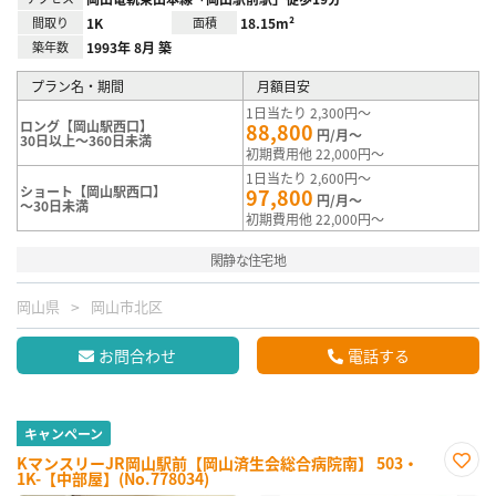
間取り
1K
面積
18.15m²
築年数
1993年 8月 築
プラン名・期間
月額目安
1日当たり 2,300円～
ロング【岡山駅西口】
88,800
円/月～
30日以上～360日未満
初期費用他 22,000円～
1日当たり 2,600円～
ショート【岡山駅西口】
97,800
円/月～
～30日未満
初期費用他 22,000円～
閑静な住宅地
岡山県
岡山市北区
お問合わせ
電話する
キャンペーン
KマンスリーJR岡山駅前【岡山済生会総合病院南】 503・
1K-【中部屋】(No.778034)
お気