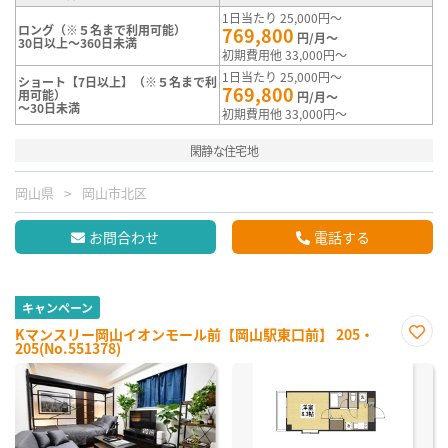
1日当たり 25,000円～
ロング（※５名まで利用可能）
769,800
円/月～
30日以上～360日未満
初期費用他 33,000円～
1日当たり 25,000円～
ショート【7日以上】（※５名まで利
769,800
用可能）
円/月～
～30日未満
初期費用他 33,000円～
閑静な住宅地
岡山県
岡山市北区
お問合わせ
電話する
キャンペーン
Kマンスリー岡山イオンモール前【岡山駅東口前】 205・
205(No.551378)
お気
に入
り登
録