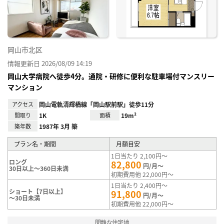
録
岡山市北区
情報更新日 2026/08/09 14:19
岡山大学病院へ徒歩4分。通院・研修に便利な駐車場付マンスリー
マンション
アクセス
岡山電軌清輝橋線「岡山駅前駅」徒歩11分
間取り
1K
面積
19m²
築年数
1987年 3月 築
プラン名・期間
月額目安
1日当たり 2,100円～
ロング
82,800
円/月～
30日以上～360日未満
初期費用他 22,000円～
1日当たり 2,400円～
ショート【7日以上】
91,800
円/月～
～30日未満
初期費用他 22,000円～
閑静な住宅地