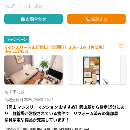
岡山県
岡山市北区
お問合わせ
電話する
キャンペーン
Kマンスリー岡山駅西口【奉還町】 206・1K-【角部屋】
(No.151458)
お気
に入
り登
録
岡山市北区
情報更新日 2026/08/09 11:54
【岡山 マンスリーマンション おすすめ】岡山駅から徒歩15分にあ
り 駐輪場が常設されている物件で リフォーム済みの角部屋
家具家電や備品が充実しています！
アクセス
岡山電軌東山本線「岡山駅前駅」徒歩19分