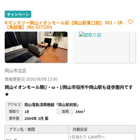
キャンペーン
Kマンスリー岡山イオンモール前【岡山駅東口前】 801・1R-
【角部屋】(No.637230)
お気
に入
り登
録
岡山市北区
情報更新日 2026/08/09 13:00
岡山イオンモール隣(/・ω・)/岡山市役所や岡山駅も徒歩圏内です
★
アクセス
岡山電軌清輝橋線「岡山駅前駅」
間取り
1R
面積
34m²
築年数
2004年 3月 築
プラン名・期間
月額目安
1日当たり 3,800円～