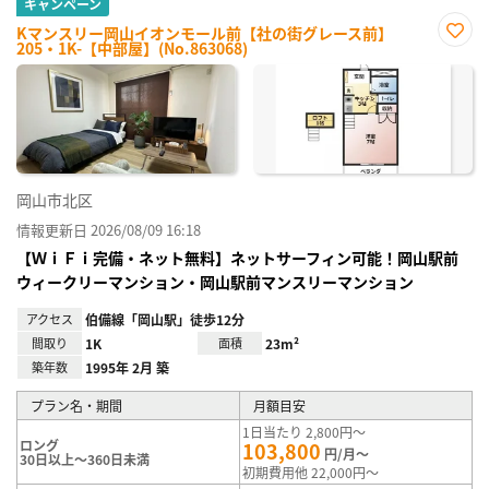
キャンペーン
Kマンスリー岡山イオンモール前【社の街グレース前】
205・1K-【中部屋】(No.863068)
お気
に入
り登
録
岡山市北区
情報更新日 2026/08/09 16:18
【ＷｉＦｉ完備・ネット無料】ネットサーフィン可能！岡山駅前
ウィークリーマンション・岡山駅前マンスリーマンション
アクセス
伯備線「岡山駅」徒歩12分
間取り
1K
面積
23m²
築年数
1995年 2月 築
プラン名・期間
月額目安
1日当たり 2,800円～
ロング
103,800
円/月～
30日以上～360日未満
初期費用他 22,000円～