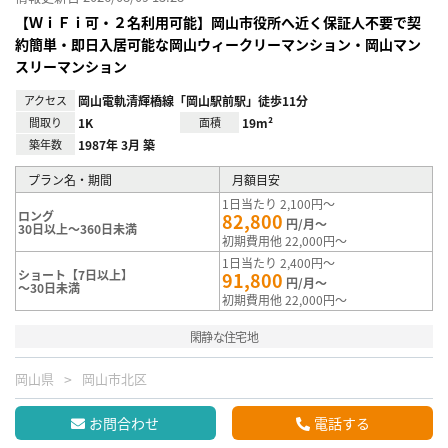
【ＷｉＦｉ可・２名利用可能】岡山市役所へ近く保証人不要で契
約簡単・即日入居可能な岡山ウィークリーマンション・岡山マン
スリーマンション
アクセス
岡山電軌清輝橋線「岡山駅前駅」徒歩11分
間取り
1K
面積
19m²
築年数
1987年 3月 築
プラン名・期間
月額目安
1日当たり 2,100円～
ロング
82,800
円/月～
30日以上～360日未満
初期費用他 22,000円～
1日当たり 2,400円～
ショート【7日以上】
91,800
円/月～
～30日未満
初期費用他 22,000円～
閑静な住宅地
岡山県
岡山市北区
お問合わせ
電話する