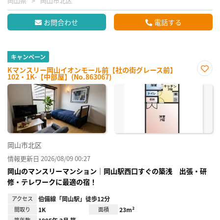
岡山県
岡山市北区
お問合わせ
電話する
キャンペーン
Kマンスリー岡山イオンモール前【社の街グレース前】
102・1K-【中部屋】(No.863067)
お気
に入
り登
録
岡山市北区
情報更新日 2026/08/09 00:27
岡山のマンスリーマンション｜岡山駅西口すぐの築浅 出張・研
修・テレワークに最適の宿！
アクセス
伯備線「岡山駅」徒歩12分
間取り
1K
面積
23m²
築年数