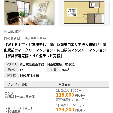
に入
り登
録
岡山市北区
情報更新日 2026/08/09 08:47
【ＷｉＦｉ可・駐車場無し】岡山駅前東口エリア法人様歓迎！岡
山駅前ウィークリーマンション・岡山駅前マンスリーマンション
【家具家電完備・４０型テレビ完備】
アクセス
岡山電軌東山本線「岡山駅前駅」徒歩3分
間取り
1K
面積
26m²
築年数
1991年 1月 築
プラン名・期間
月額目安
1日当たり 3,300円～
ロング
118,800
円/月～
30日以上～360日未満
初期費用他 22,000円～
1日当たり 3,500円～
ショート【7日以上】
124,800
円/月～
～30日未満