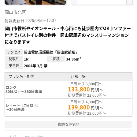
岡山市北区
情報更新日 2026/08/09 12:37
岡山市役所やイオンモール・中心街にも徒歩圏内でOK♪ソファー
付きでバストイレ別の物件 岡山駅周辺のマンスリーマンション
になります★
アクセス
岡山電軌清輝橋線「岡山駅前駅」
間取り
1R
面積
34.86m²
築年数
2004年 3月 築
プラン名・期間
月額目安
1日当たり 3,800円～
ロング
133,800
円/月～
30日以上～360日未満
初期費用他 22,000円～
1日当たり 4,000円～
ショート【7日以上】
139,800
円/月～
～30日未満
初期費用他 22,000円～
閑静な住宅地