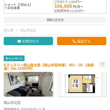
1日当たり 2,900円～
ショート【7日以上】
106,800
円/月～
～30日未満
初期費用他 22,000円～
閑静な住宅地
岡山県
岡山市北区
お問合わせ
電話する
キャンペーン
Kマンスリー岡山医大西【岡山市役所南】 401・1K-【角部
屋】(No.1030548)
お気
に入
り登
録
岡山市北区
情報更新日 2026/08/09 13:28