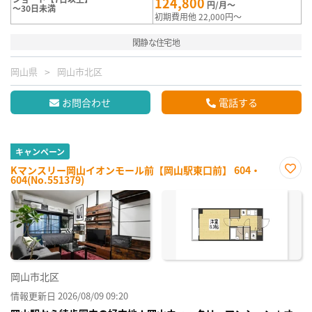
124,800
円/月～
～30日未満
初期費用他 22,000円～
閑静な住宅地
岡山県
岡山市北区
お問合わせ
電話する
キャンペーン
Kマンスリー岡山イオンモール前【岡山駅東口前】 604・
604(No.551379)
お気
に入
り登
録
岡山市北区
情報更新日 2026/08/09 09:20