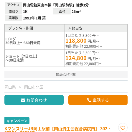
アクセス
岡山電軌東山本線「岡山駅前駅」徒歩3分
間取り
1K
面積
26m²
築年数
1991年 1月 築
プラン名・期間
月額目安
1日当たり 3,300円～
ロング
118,800
円/月～
30日以上～360日未満
初期費用他 22,000円～
1日当たり 3,500円～
ショート【7日以上】
124,800
円/月～
～30日未満
初期費用他 22,000円～
閑静な住宅地
岡山県
岡山市北区
お問合わせ
電話する
キャンペーン
KマンスリーJR岡山駅前【岡山済生会総合病院南】 302・