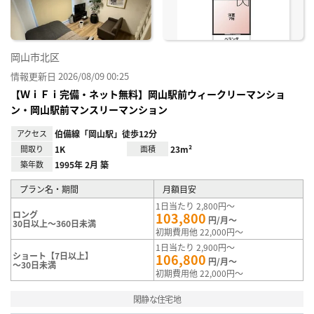
岡山市北区
情報更新日 2026/08/09 00:25
【ＷｉＦｉ完備・ネット無料】岡山駅前ウィークリーマンショ
ン・岡山駅前マンスリーマンション
アクセス
伯備線「岡山駅」徒歩12分
間取り
1K
面積
23m²
築年数
1995年 2月 築
プラン名・期間
月額目安
1日当たり 2,800円～
ロング
103,800
円/月～
30日以上～360日未満
初期費用他 22,000円～
1日当たり 2,900円～
ショート【7日以上】
106,800
円/月～
～30日未満
初期費用他 22,000円～
閑静な住宅地