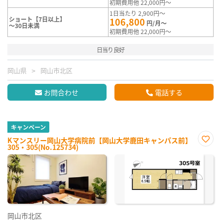
初期費用他 22,000円～
1日当たり 2,900円～
ショート【7日以上】
106,800
円/月～
～30日未満
初期費用他 22,000円～
日当り良好
岡山県
岡山市北区
お問合わせ
電話する
キャンペーン
Kマンスリー岡山大学病院前【岡山大学鹿田キャンパス前】
305・305(No.125734)
お気
に入
り登
録
岡山市北区