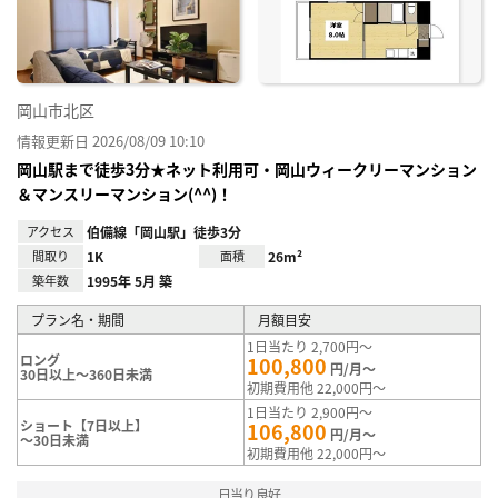
録
岡山市北区
情報更新日 2026/08/09 10:10
岡山駅まで徒歩3分★ネット利用可・岡山ウィークリーマンション
＆マンスリーマンション(^^)！
アクセス
伯備線「岡山駅」徒歩3分
間取り
1K
面積
26m²
築年数
1995年 5月 築
プラン名・期間
月額目安
1日当たり 2,700円～
ロング
100,800
円/月～
30日以上～360日未満
初期費用他 22,000円～
1日当たり 2,900円～
ショート【7日以上】
106,800
円/月～
～30日未満
初期費用他 22,000円～
日当り良好