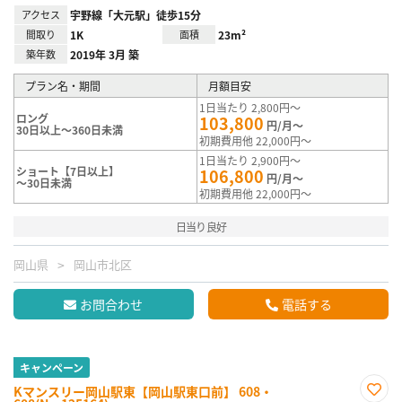
アクセス
宇野線「大元駅」徒歩15分
間取り
1K
面積
23m²
築年数
2019年 3月 築
プラン名・期間
月額目安
1日当たり 2,800円～
ロング
103,800
円/月～
30日以上～360日未満
初期費用他 22,000円～
1日当たり 2,900円～
ショート【7日以上】
106,800
円/月～
～30日未満
初期費用他 22,000円～
日当り良好
岡山県
岡山市北区
お問合わせ
電話する
キャンペーン
Kマンスリー岡山駅東【岡山駅東口前】 608・