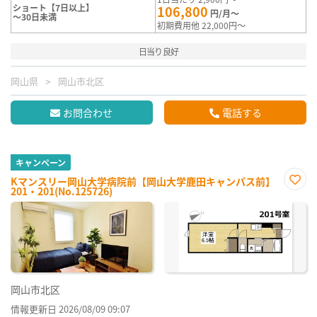
ショート【7日以上】
106,800
円/月～
～30日未満
初期費用他 22,000円～
日当り良好
岡山県
岡山市北区
お問合わせ
電話する
キャンペーン
Kマンスリー岡山大学病院前【岡山大学鹿田キャンパス前】
201・201(No.125726)
お気
に入
り登
録
岡山市北区
情報更新日 2026/08/09 09:07