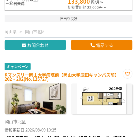
133,800
円/月～
～30日未満
初期費用他 22,000円～
日当り良好
岡山県
岡山市北区
お問合わせ
電話する
キャンペーン
Kマンスリー岡山大学病院前【岡山大学鹿田キャンパス前】
202・202(No.125727)
お気
に入
り登
録
岡山市北区
情報更新日 2026/08/09 10:25