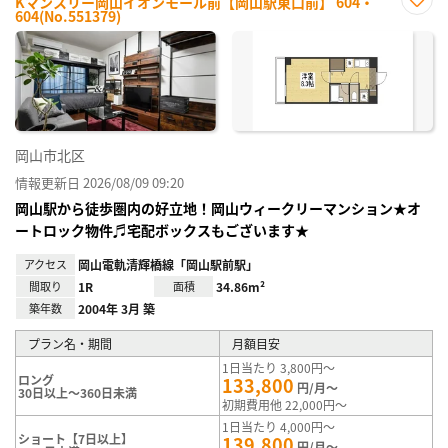
Kマンスリー岡山イオンモール前【岡山駅東口前】 604・
604(No.551379)
お気
に入
り登
録
岡山市北区
情報更新日 2026/08/09 09:20
岡山駅から徒歩圏内の好立地！岡山ウィークリーマンション★オ
ートロック物件♬宅配ボックスもございます★
アクセス
岡山電軌清輝橋線「岡山駅前駅」
間取り
1R
面積
34.86m²
築年数
2004年 3月 築
プラン名・期間
月額目安
1日当たり 3,800円～
ロング
133,800
円/月～
30日以上～360日未満
初期費用他 22,000円～
1日当たり 4,000円～
ショート【7日以上】
139,800
円/月～