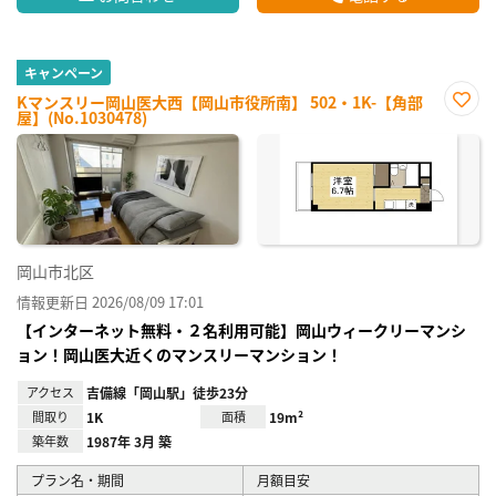
キャンペーン
Kマンスリー岡山医大西【岡山市役所南】 502・1K-【角部
屋】(No.1030478)
お気
に入
り登
録
岡山市北区
情報更新日 2026/08/09 17:01
【インターネット無料・２名利用可能】岡山ウィークリーマンシ
ョン！岡山医大近くのマンスリーマンション！
アクセス
吉備線「岡山駅」徒歩23分
間取り
1K
面積
19m²
築年数
1987年 3月 築
プラン名・期間
月額目安