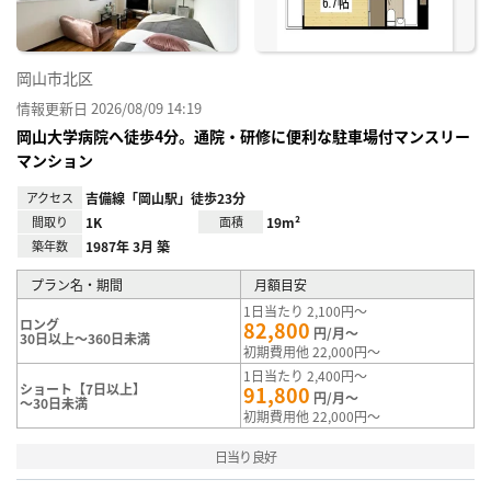
岡山市北区
情報更新日 2026/08/09 14:19
岡山大学病院へ徒歩4分。通院・研修に便利な駐車場付マンスリー
マンション
アクセス
吉備線「岡山駅」徒歩23分
間取り
1K
面積
19m²
築年数
1987年 3月 築
プラン名・期間
月額目安
1日当たり 2,100円～
ロング
82,800
円/月～
30日以上～360日未満
初期費用他 22,000円～
1日当たり 2,400円～
ショート【7日以上】
91,800
円/月～
～30日未満
初期費用他 22,000円～
日当り良好