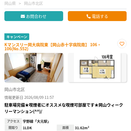
岡山県
岡山市北区
お問合わせ
電話する
キャンペーン
Kマンスリー岡大病院東【岡山赤十字病院南】 106・
106(No.552)
お気
に入
り登
録
岡山市北区
情報更新日 2026/08/09 11:57
駐車場完備★喫煙者にオススメな喫煙可部屋です★岡山ウィーク
リーマンション(^^)/
アクセス
宇野線「大元駅」
間取り
1LDK
面積
31.62m²