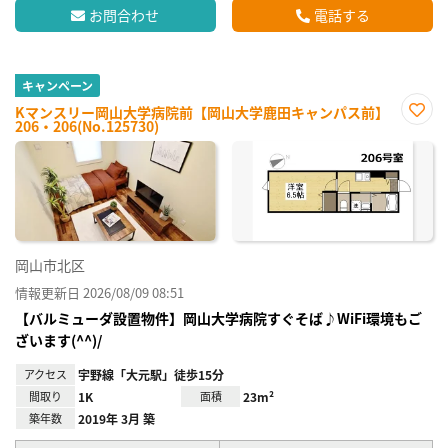
お問合わせ
電話する
キャンペーン
Kマンスリー岡山大学病院前【岡山大学鹿田キャンパス前】
206・206(No.125730)
お気
に入
り登
録
岡山市北区
情報更新日 2026/08/09 08:51
【バルミューダ設置物件】岡山大学病院すぐそば♪WiFi環境もご
ざいます(^^)/
アクセス
宇野線「大元駅」徒歩15分
間取り
1K
面積
23m²
築年数
2019年 3月 築