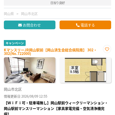
日当り良好
岡山県
岡山市北区
お問合わせ
電話する
キャンペーン
KマンスリーJR岡山駅前【岡山済生会総合病院南】 302・
302(No.722000)
お気
に入
り登
録
岡山市北区
情報更新日 2026/08/09 12:55
【ＷｉＦｉ可・駐車場無し】岡山駅前ウィークリーマンション・
岡山駅前マンスリーマンション【家具家電完備・空気清浄機完
備】