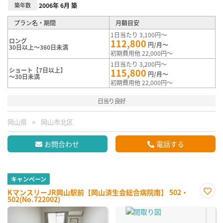
築年数
2006年 6月 築
プラン名・期間
月額目安
1日当たり 3,100円～
ロング
112,800
円/月～
30日以上～360日未満
初期費用他 22,000円～
1日当たり 3,200円～
ショート【7日以上】
115,800
円/月～
～30日未満
初期費用他 22,000円～
日当り良好
岡山県
岡山市北区
お問合わせ
電話する
キャンペーン
KマンスリーJR岡山駅前【岡山済生会総合病院南】 502・
502(No.722002)
お気
に入
り登