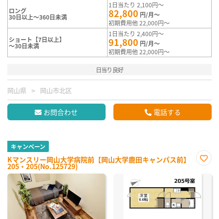
1日当たり 2,100円～
ロング
82,800
円/月～
30日以上～360日未満
初期費用他 22,000円～
1日当たり 2,400円～
ショート【7日以上】
91,800
円/月～
～30日未満
初期費用他 22,000円～
日当り良好
岡山県
岡山市北区
お問合わせ
電話する
キャンペーン
Kマンスリー岡山大学病院前【岡山大学鹿田キャンパス前】
205・205(No.125729)
お気
に入
り登
録