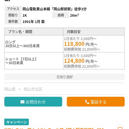
アクセス
岡山電軌東山本線「岡山駅前駅」徒歩3分
間取り
1K
面積
26m²
築年数
1991年 1月 築
プラン名・期間
月額目安
1日当たり 3,300円～
ロング
118,800
円/月～
30日以上～360日未満
初期費用他 22,000円～
1日当たり 3,500円～
ショート【7日以上】
124,800
円/月～
～30日未満
初期費用他 22,000円～
日当り良好
岡山県
岡山市北区
お問合わせ
電話する
キャンペーン