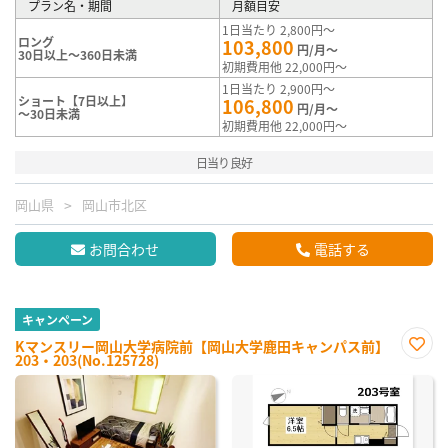
プラン名・期間
月額目安
1日当たり 2,800円～
ロング
103,800
円/月～
30日以上～360日未満
初期費用他 22,000円～
1日当たり 2,900円～
ショート【7日以上】
106,800
円/月～
～30日未満
初期費用他 22,000円～
日当り良好
岡山県
岡山市北区
お問合わせ
電話する
キャンペーン
Kマンスリー岡山大学病院前【岡山大学鹿田キャンパス前】
203・203(No.125728)
お気
に入
り登
録