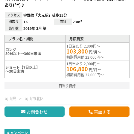
あり(^^)♪
アクセス
宇野線「大元駅」徒歩15分
間取り
1K
面積
23m²
築年数
2019年 3月 築
プラン名・期間
月額目安
1日当たり 2,800円～
ロング
103,800
円/月～
30日以上～360日未満
初期費用他 22,000円～
1日当たり 2,900円～
ショート【7日以上】
106,800
円/月～
～30日未満
初期費用他 22,000円～
日当り良好
岡山県
岡山市北区
お問合わせ
電話する
キャンペーン