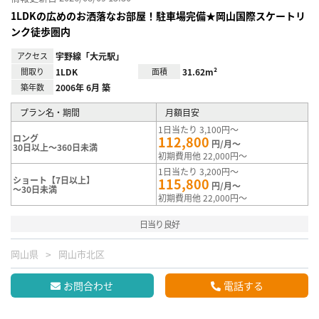
1LDKの広めのお洒落なお部屋！駐車場完備★岡山国際スケートリ
ンク徒歩圏内
アクセス
宇野線「大元駅」
間取り
1LDK
面積
31.62m²
築年数
2006年 6月 築
プラン名・期間
月額目安
1日当たり 3,100円～
ロング
112,800
円/月～
30日以上～360日未満
初期費用他 22,000円～
1日当たり 3,200円～
ショート【7日以上】
115,800
円/月～
～30日未満
初期費用他 22,000円～
日当り良好
岡山県
岡山市北区
お問合わせ
電話する