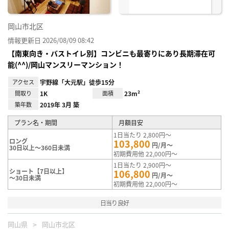
岡山市北区
情報更新日 2026/08/09 08:42
【南東向き・バストイレ別】コンビニも最寄りにあり長期滞在可
能(^^)/岡山マンスリーマンション！
アクセス
宇野線「大元駅」徒歩15分
間取り
1K
面積
23m²
築年数
2019年 3月 築
プラン名・期間
月額目安
1日当たり 2,800円～
ロング
103,800
円/月～
30日以上～360日未満
初期費用他 22,000円～
1日当たり 2,900円～
ショート【7日以上】
106,800
円/月～
～30日未満
初期費用他 22,000円～
日当り良好
岡山県
岡山市北区