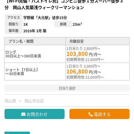
【Wi-Fi完備・バストイレ別】コンビニ徒歩１分スーパー徒歩３
分 岡山人気築浅ウィークリーマンション
アクセス
宇野線「大元駅」徒歩15分
間取り
1K
面積
23m²
築年数
2019年 3月 築
プラン名・期間
月額目安
1日当たり 2,800円～
ロング
103,800
円/月～
30日以上～360日未満
初期費用他 22,000円～
1日当たり 2,900円～
ショート【7日以上】
106,800
円/月～
～30日未満
初期費用他 22,000円～
日当り良好
岡山県
岡山市北区
お問合わせ
電話する