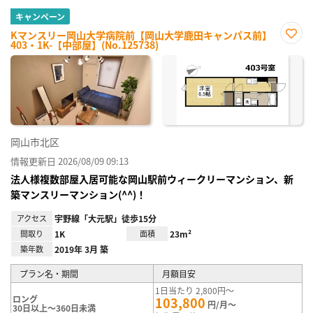
キャンペーン
Kマンスリー岡山大学病院前【岡山大学鹿田キャンパス前】
403・1K-【中部屋】(No.125738)
お気
に入
り登
録
岡山市北区
情報更新日 2026/08/09 09:13
法人様複数部屋入居可能な岡山駅前ウィークリーマンション、新
築マンスリーマンション(^^)！
アクセス
宇野線「大元駅」徒歩15分
間取り
1K
面積
23m²
築年数
2019年 3月 築
プラン名・期間
月額目安
1日当たり 2,800円～
ロング
103,800
円/月～
30日以上～360日未満