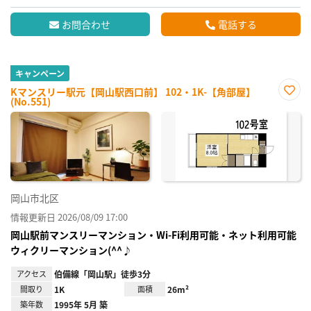
お問合わせ
電話する
キャンペーン
Kマンスリー駅元【岡山駅西口前】 102・1K-【角部屋】
(No.551)
お気
に入
り登
録
岡山市北区
情報更新日 2026/08/09 17:00
岡山駅前マンスリーマンション・Wi-Fi利用可能・ネット利用可能
ウィクリーマンション(^^♪
アクセス
伯備線「岡山駅」徒歩3分
間取り
1K
面積
26m²
築年数
1995年 5月 築