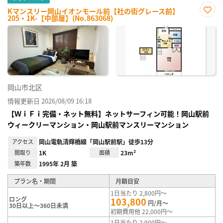
Kマンスリー岡山イオンモール前【社の街グレース前】
205・1K-【中部屋】(No.863068)
お気
に入
り登
録
岡山市北区
情報更新日 2026/08/09 16:18
【ＷｉＦｉ完備・ネット無料】ネットサーフィン可能！岡山駅前
ウィークリーマンション・岡山駅前マンスリーマンション
アクセス
岡山電軌清輝橋線「岡山駅前駅」徒歩13分
間取り
1K
面積
23m²
築年数
1995年 2月 築
プラン名・期間
月額目安
1日当たり 2,800円～
ロング
103,800
円/月～
30日以上～360日未満
初期費用他 22,000円～
1日当たり 2,900円～