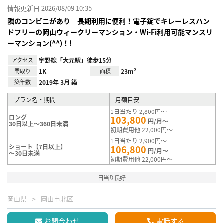
情報更新日 2026/08/09 10:35
隣のコンビニがあり 長期利用に便利！電子錠でキレーレスハン
ドフリーの岡山ウィークリーマンション・Wi-Fi利用可能マンスリ
ーマンション(^^)！!
アクセス
宇野線「大元駅」徒歩15分
間取り
1K
面積
23m²
築年数
2019年 3月 築
プラン名・期間
月額目安
1日当たり 2,800円～
ロング
103,800
円/月～
30日以上～360日未満
初期費用他 22,000円～
1日当たり 2,900円～
ショート【7日以上】
106,800
円/月～
～30日未満
初期費用他 22,000円～
日当り良好
岡山県
岡山市北区
お問合わせ
電話する