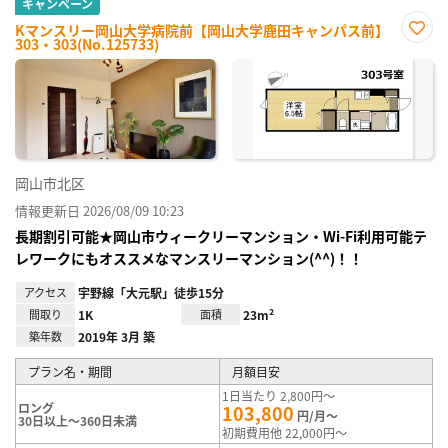
キャンペーン
Kマンスリー岡山大学病院前【岡山大学鹿田キャンパス前】
303・303(No.125733)
お気
に入
り登
録
岡山市北区
情報更新日 2026/08/09 10:23
長期割引可能★岡山市ウィークリーマンション・Wi-Fi利用可能テ
レワークにもオススメなマンスリーマンション(^^)！！
アクセス
宇野線「大元駅」徒歩15分
間取り
1K
面積
23m²
築年数
2019年 3月 築
プラン名・期間
月額目安
1日当たり 2,800円～
ロング
103,800
円/月～
30日以上～360日未満
初期費用他 22,000円～