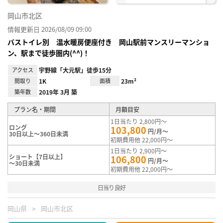
岡山市北区
情報更新日 2026/08/09 09:00
バストイレ別 温水暖房便座付き 岡山駅前マンスリーマンショ
ン、駅まで徒歩圏内(^^)！
アクセス
宇野線「大元駅」徒歩15分
間取り
1K
面積
23m²
築年数
2019年 3月 築
プラン名・期間
月額目安
1日当たり 2,800円～
ロング
103,800
円/月～
30日以上～360日未満
初期費用他 22,000円～
1日当たり 2,900円～
ショート【7日以上】
106,800
円/月～
～30日未満
初期費用他 22,000円～
日当り良好
岡山県
岡山市北区