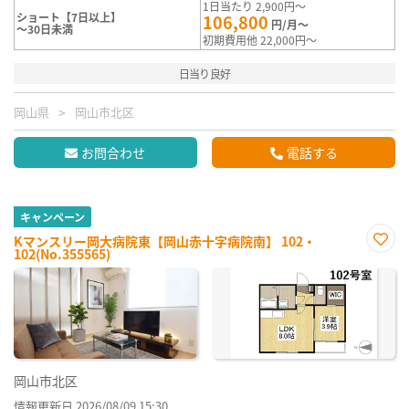
1日当たり 2,900円～
ショート【7日以上】
106,800
円/月～
～30日未満
初期費用他 22,000円～
日当り良好
岡山県
岡山市北区
お問合わせ
電話する
キャンペーン
Kマンスリー岡大病院東【岡山赤十字病院南】 102・
102(No.355565)
お気
に入
り登
録
岡山市北区
情報更新日 2026/08/09 15:30