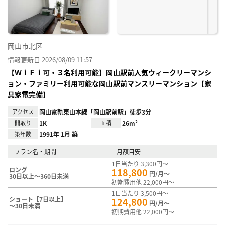
録
岡山市北区
情報更新日 2026/08/09 11:57
【ＷｉＦｉ可・３名利用可能】岡山駅前人気ウィークリーマンシ
ョン・ファミリー利用可能な岡山駅前マンスリーマンション【家
具家電完備】
アクセス
岡山電軌東山本線「岡山駅前駅」徒歩3分
間取り
1K
面積
26m²
築年数
1991年 1月 築
プラン名・期間
月額目安
1日当たり 3,300円～
ロング
118,800
円/月～
30日以上～360日未満
初期費用他 22,000円～
1日当たり 3,500円～
ショート【7日以上】
124,800
円/月～
～30日未満
初期費用他 22,000円～