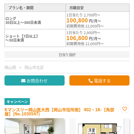
プラン名・期間
月額目安
1日当たり 2,700円～
ロング
100,800
円/月～
30日以上～360日未満
初期費用他 22,000円～
1日当たり 2,900円～
ショート【7日以上】
106,800
円/月～
～30日未満
初期費用他 22,000円～
日当り良好
岡山県
岡山市北区
お問合わせ
電話する
キャンペーン
Kマンスリー岡山医大西【岡山市役所南】 402・1K-【角部
屋】(No.1030547)
お気
に入
り登
録