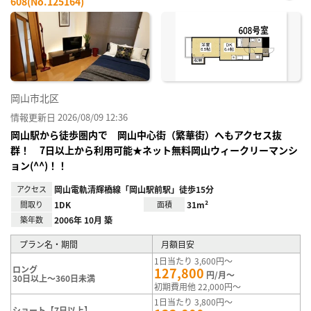
608(No.125164)
お気
に入
り登
録
岡山市北区
情報更新日 2026/08/09 12:36
岡山駅から徒歩圏内で 岡山中心街（繁華街）へもアクセス抜
群！ 7日以上から利用可能★ネット無料岡山ウィークリーマンシ
ョン(^^)！！
アクセス
岡山電軌清輝橋線「岡山駅前駅」徒歩15分
間取り
1DK
面積
31m²
築年数
2006年 10月 築
プラン名・期間
月額目安
1日当たり 3,600円～
ロング
127,800
円/月～
30日以上～360日未満
初期費用他 22,000円～
1日当たり 3,800円～
ショート【7日以上】