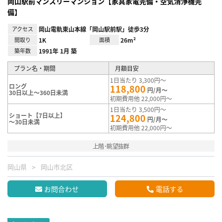
岡山駅前マンスリーマンション【家具家電完備・空気清浄機完
備】
アクセス
岡山電軌東山本線「岡山駅前駅」徒歩3分
間取り
1K
面積
26m²
築年数
1991年 1月 築
プラン名・期間
月額目安
1日当たり 3,300円～
ロング
118,800
円/月～
30日以上～360日未満
初期費用他 22,000円～
1日当たり 3,500円～
ショート【7日以上】
124,800
円/月～
～30日未満
初期費用他 22,000円～
上階･眺望抜群
岡山県
岡山市北区
お問合わせ
電話する