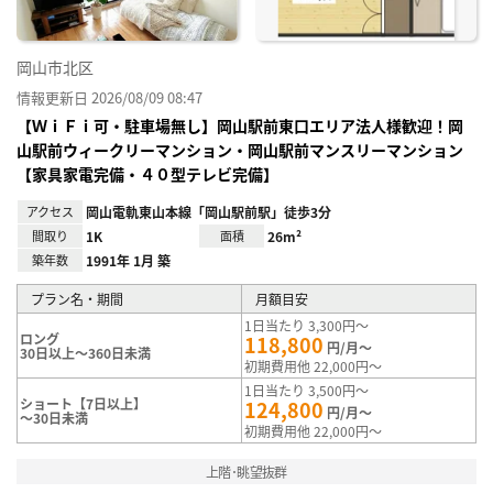
岡山市北区
情報更新日 2026/08/09 08:47
【ＷｉＦｉ可・駐車場無し】岡山駅前東口エリア法人様歓迎！岡
山駅前ウィークリーマンション・岡山駅前マンスリーマンション
【家具家電完備・４０型テレビ完備】
アクセス
岡山電軌東山本線「岡山駅前駅」徒歩3分
間取り
1K
面積
26m²
築年数
1991年 1月 築
プラン名・期間
月額目安
1日当たり 3,300円～
ロング
118,800
円/月～
30日以上～360日未満
初期費用他 22,000円～
1日当たり 3,500円～
ショート【7日以上】
124,800
円/月～
～30日未満
初期費用他 22,000円～
上階･眺望抜群