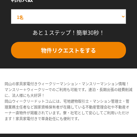
あと１ステップ！簡単30秒！
物件リクエストをする
岡山の家具家電付きウィークリーマンション・マンスリーマンション情報！
マンスリー＋ウィークリーでのご利用も可能です。連泊・長期出張の経費削減
に、法人様にも大好評！
岡山ウィークリードットコムには、宅地建物取引士・マンション管理士・管
理業務主任者など国家資格保有者が在籍している不動産管理会社や不動産オ
ーナー直物件が掲載されています。寮・社宅として安心してご利用いただけ
ます！家具家電付きで単身赴任にも便利です。