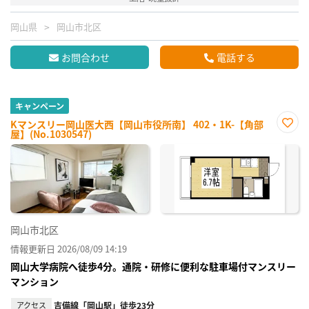
岡山県
岡山市北区
お問合わせ
電話する
キャンペーン
Kマンスリー岡山医大西【岡山市役所南】 402・1K-【角部
屋】(No.1030547)
お気
に入
り登
録
岡山市北区
情報更新日 2026/08/09 14:19
岡山大学病院へ徒歩4分。通院・研修に便利な駐車場付マンスリー
マンション
アクセス
吉備線「岡山駅」徒歩23分