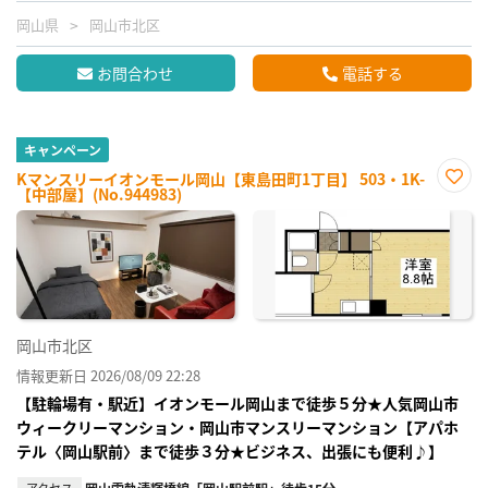
岡山県
岡山市北区
お問合わせ
電話する
キャンペーン
Kマンスリーイオンモール岡山【東島田町1丁目】 503・1K-
【中部屋】(No.944983)
お気
に入
り登
録
岡山市北区
情報更新日 2026/08/09 22:28
【駐輪場有・駅近】イオンモール岡山まで徒歩５分★人気岡山市
ウィークリーマンション・岡山市マンスリーマンション【アパホ
テル〈岡山駅前〉まで徒歩３分★ビジネス、出張にも便利♪】
アクセス