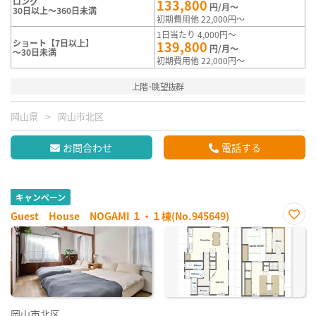
ロング
133,800
円/月～
30日以上～360日未満
初期費用他 22,000円～
1日当たり 4,000円～
ショート【7日以上】
139,800
円/月～
～30日未満
初期費用他 22,000円～
上階･眺望抜群
岡山県
岡山市北区
お問合わせ
電話する
キャンペーン
Guest House NOGAMI １・１棟(No.945649)
お気
に入
り登
録
岡山市北区