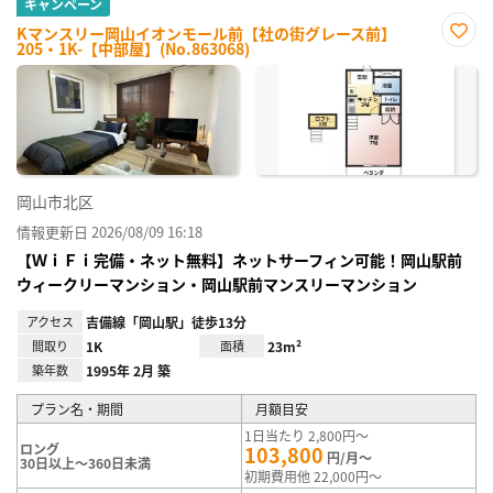
キャンペーン
Kマンスリー岡山イオンモール前【社の街グレース前】
205・1K-【中部屋】(No.863068)
お気
に入
り登
録
岡山市北区
情報更新日 2026/08/09 16:18
【ＷｉＦｉ完備・ネット無料】ネットサーフィン可能！岡山駅前
ウィークリーマンション・岡山駅前マンスリーマンション
アクセス
吉備線「岡山駅」徒歩13分
間取り
1K
面積
23m²
築年数
1995年 2月 築
プラン名・期間
月額目安
1日当たり 2,800円～
ロング
103,800
円/月～
30日以上～360日未満
初期費用他 22,000円～