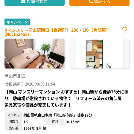
お問合わせ
電話する
キャンペーン
Kマンスリー岡山駅西口【奉還町】 206・1K-【角部屋】
(No.151458)
お気
に入
り登
録
岡山市北区
情報更新日 2026/08/09 11:54
【岡山 マンスリーマンション おすすめ】岡山駅から徒歩15分にあ
り 駐輪場が常設されている物件で リフォーム済みの角部屋
家具家電や備品が充実しています！
アクセス
岡山電軌東山本線「岡山駅前駅」徒歩19分
間取り
1K
面積
18.15m²
築年数
1993年 8月 築