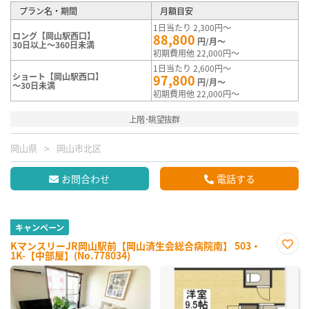
プラン名・期間
月額目安
1日当たり 2,300円～
ロング【岡山駅西口】
88,800
円/月～
30日以上～360日未満
初期費用他 22,000円～
1日当たり 2,600円～
ショート【岡山駅西口】
97,800
円/月～
～30日未満
初期費用他 22,000円～
上階･眺望抜群
岡山県
岡山市北区
お問合わせ
電話する
キャンペーン
KマンスリーJR岡山駅前【岡山済生会総合病院南】 503・
1K-【中部屋】(No.778034)
お気
に入
り登
録