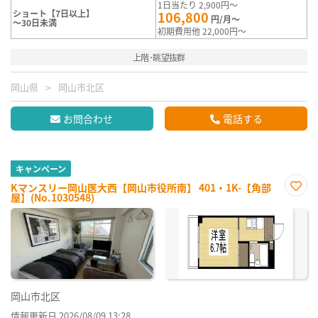
1日当たり 2,900円～
ショート【7日以上】
106,800
円/月～
～30日未満
初期費用他 22,000円～
上階･眺望抜群
岡山県
岡山市北区
お問合わせ
電話する
キャンペーン
Kマンスリー岡山医大西【岡山市役所南】 401・1K-【角部
屋】(No.1030548)
お気
に入
り登
録
岡山市北区
情報更新日 2026/08/09 13:28