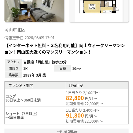
録
岡山市北区
情報更新日 2026/08/09 17:01
【インターネット無料・２名利用可能】岡山ウィークリーマンシ
ョン！岡山医大近くのマンスリーマンション！
アクセス
吉備線「岡山駅」徒歩23分
間取り
1K
面積
19m²
築年数
1987年 3月 築
プラン名・期間
月額目安
1日当たり 2,100円～
ロング
82,800
円/月～
30日以上～360日未満
初期費用他 22,000円～
1日当たり 2,400円～
ショート【7日以上】
91,800
円/月～
～30日未満
初期費用他 22,000円～
上階･眺望抜群