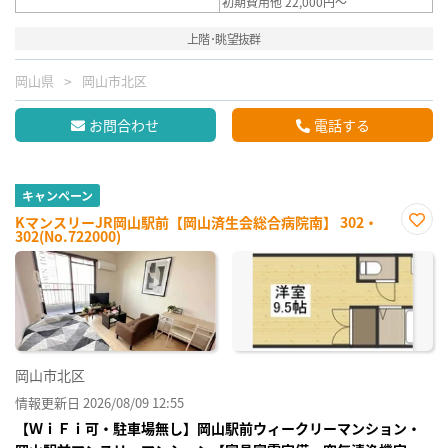
初期費用他 22,000円～
上階･眺望抜群
岡山県
岡山市北区
お問合わせ
電話する
キャンペーン
KマンスリーJR岡山駅前【岡山済生会総合病院南】 302・
302(No.722000)
お気
に入
り登
録
岡山市北区
情報更新日 2026/08/09 12:55
【ＷｉＦｉ可・駐車場無し】岡山駅前ウィークリーマンション・