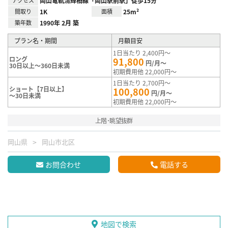
岡山電軌清輝橋線「岡山駅前駅」徒歩15分
間取り
1K
面積
25m²
築年数
1990年 2月 築
プラン名・期間
月額目安
1日当たり 2,400円～
ロング
91,800
円/月～
30日以上～360日未満
初期費用他 22,000円～
1日当たり 2,700円～
ショート【7日以上】
100,800
円/月～
～30日未満
初期費用他 22,000円～
上階･眺望抜群
岡山県
岡山市北区
お問合わせ
電話する
地図で検索