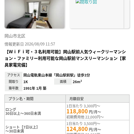
に入
り登
録
岡山市北区
情報更新日 2026/08/09 11:57
【ＷｉＦｉ可・３名利用可能】岡山駅前人気ウィークリーマンシ
ョン・ファミリー利用可能な岡山駅前マンスリーマンション【家
具家電完備】
アクセス
岡山電軌東山本線「岡山駅前駅」徒歩3分
間取り
1K
面積
26m²
築年数
1991年 1月 築
プラン名・期間
月額目安
1日当たり 3,300円～
ロング
118,800
円/月～
30日以上～360日未満
初期費用他 22,000円～
1日当たり 3,500円～
ショート【7日以上】
124,800
円/月～
～30日未満