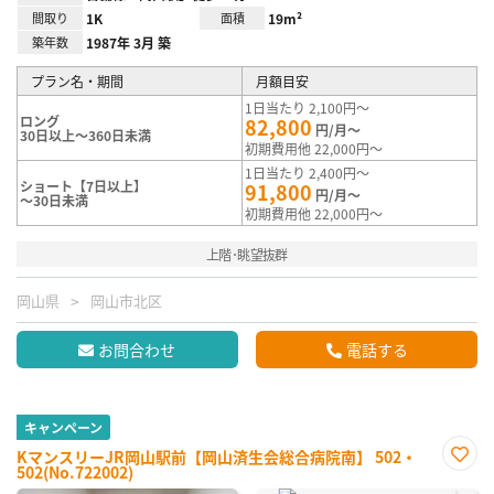
間取り
1K
面積
19m²
築年数
1987年 3月 築
プラン名・期間
月額目安
1日当たり 2,100円～
ロング
82,800
円/月～
30日以上～360日未満
初期費用他 22,000円～
1日当たり 2,400円～
ショート【7日以上】
91,800
円/月～
～30日未満
初期費用他 22,000円～
上階･眺望抜群
岡山県
岡山市北区
お問合わせ
電話する
キャンペーン
KマンスリーJR岡山駅前【岡山済生会総合病院南】 502・
502(No.722002)
お気