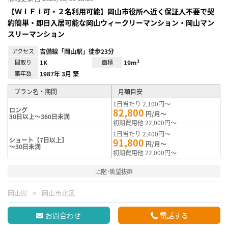
【ＷｉＦｉ可・２名利用可能】岡山市役所へ近く保証人不要で契
約簡単・即日入居可能な岡山ウィークリーマンション・岡山マン
スリーマンション
アクセス
吉備線「岡山駅」徒歩23分
間取り
1K
面積
19m²
築年数
1987年 3月 築
プラン名・期間
月額目安
1日当たり 2,100円～
ロング
82,800
円/月～
30日以上～360日未満
初期費用他 22,000円～
1日当たり 2,400円～
ショート【7日以上】
91,800
円/月～
～30日未満
初期費用他 22,000円～
上階･眺望抜群
岡山県
岡山市北区
お問合わせ
電話する