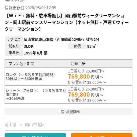
情報更新日 2026/08/09 12:59
【ＷｉＦｉ無料・駐車場無し】岡山駅前ウィークリーマンショ
ン・岡山駅前マンスリーマンション【ネット無料・戸建てウィー
クリーマンション】
アクセス
岡山電軌東山本線「西川緑道公園駅」徒歩2分
間取り
3LDK
面積
85m²
築年数
1955年 8月 築
プラン名・期間
月額目安
1日当たり 25,000円～
ロング（※５名まで利用可能）
769,800
円/月～
30日以上～360日未満
初期費用他 33,000円～
1日当たり 25,000円～
ショート【7日以上】（※５名まで利
769,800
用可能）
円/月～
～30日未満
初期費用他 33,000円～
上階･眺望抜群
岡山県
岡山市北区