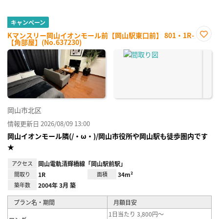
キャンペーン
Kマンスリー岡山イオンモール前【岡山駅東口前】 801・1R-
【角部屋】(No.637230)
お気
に入
り登
録
岡山市北区
情報更新日 2026/08/09 13:00
岡山イオンモール隣(/・ω・)/岡山市役所や岡山駅も徒歩圏内です
★
アクセス
岡山電軌清輝橋線「岡山駅前駅」
間取り
1R
面積
34m²
築年数
2004年 3月 築
プラン名・期間
月額目安
1日当たり 3,800円～