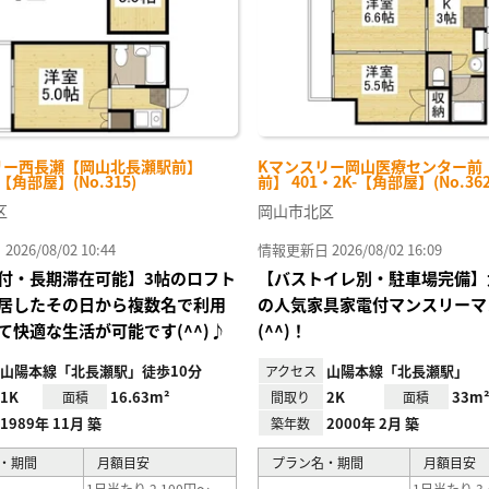
リー西長瀬【岡山北長瀬駅前】
Kマンスリー岡山医療センター前
-【角部屋】(No.315)
前】 401・2K-【角部屋】(No.362
区
岡山市北区
26/08/02 10:44
情報更新日 2026/08/02 16:09
付・長期滞在可能】3帖のロフト
【バストイレ別・駐車場完備】
居したその日から複数名で利用
の人気家具家電付マンスリーマ
て快適な生活が可能です(^^)♪
(^^)！
山陽本線「北長瀬駅」徒歩10分
山陽本線「北長瀬駅」
アクセス
1K
16.63m²
2K
33m
面積
間取り
面積
1989年 11月 築
2000年 2月 築
築年数
・期間
月額目安
プラン名・期間
月額目安
1日当たり 2,100円～
1日当たり 3,