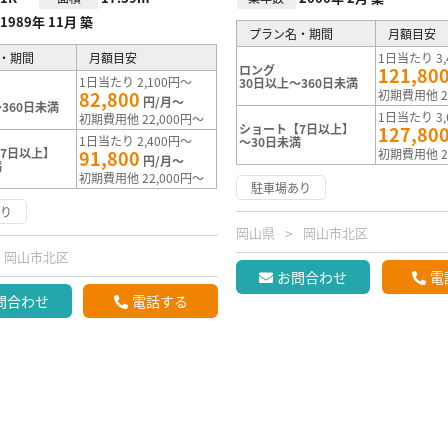
1989年 11月 築
プラン名・期間
月額目安
・期間
月額目安
1日当たり 3,
ロング
121,80
1日当たり 2,100円～
30日以上～360日未満
82,800
初期費用他 2
円/月～
360日未満
1日当たり 3,
初期費用他 22,000円～
ショート【7日以上】
127,80
1日当たり 2,400円～
～30日未満
7日以上】
91,800
初期費用他 2
円/月～
満
初期費用他 22,000円～
駐車場あり
あり
岡山県
岡山市北区
岡山市北区
お問合わせ
電
問合わせ
電話する