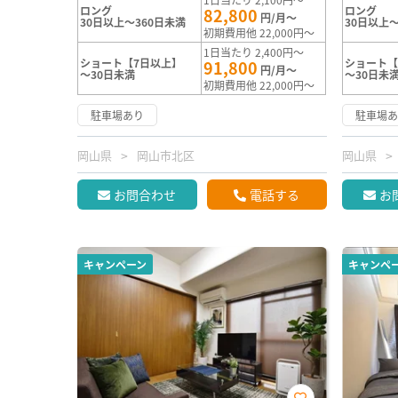
ロング
ロング
82,800
円/月～
30日以上～360日未満
30日以上～
初期費用他 22,000円～
1日当たり 2,400円～
ショート【7日以上】
ショート【
91,800
円/月～
～30日未満
～30日未
初期費用他 22,000円～
駐車場あり
駐車場
岡山県
岡山市北区
岡山県
お問合わせ
電話する
お
キャンペーン
キャンペ