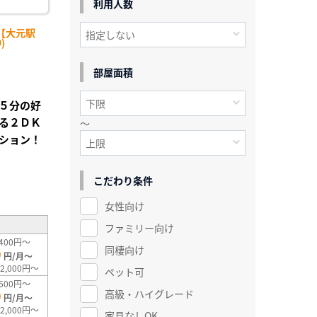
利用人数
【大元駅
)
部屋面積
５分の好
る２ＤＫ
～
ション！
こだわり条件
²
女性向け
ファミリー向け
400円～
同棲向け
0
円/月～
2,000円～
ペット可
600円～
高級・ハイグレード
0
円/月～
2,000円～
家具なしOK