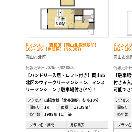
Kマンスリー西長瀬【岡山北長瀬駅前】
Kマンス
103・1K-【角部屋】(No.307)
102・1K
岡山市北区
岡山市北
情報更新日 2026/08/02 08:35
情報更新日 20
【ハンドリー入居・ロフト付き】岡山市
【駐車場
北区のウィークリーマンション、マンス
付き★入
リーマンション♪駐車場付き(^^)！
可能でき
山陽本線「北長瀬駅」徒歩10分
アクセス
アクセス
1K
17.39m²
間取り
面積
間取り
1989年 11月 築
築年数
築年数
プラン名・期間
月額目安
プラン名
1日当たり 2,100円～