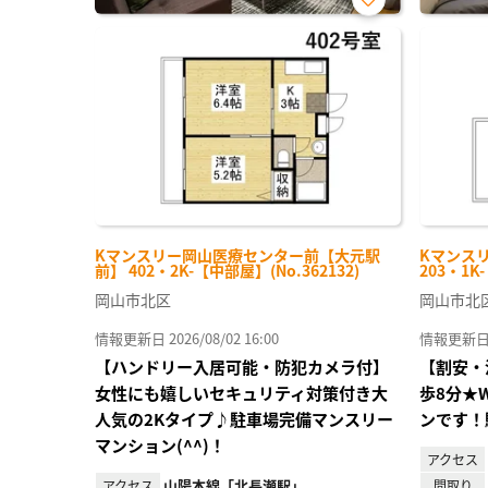
お気
に入
り登
録
Kマンスリー岡山医療センター前【大元駅
Kマンス
前】 402・2K-【中部屋】(No.362132)
203・1K
岡山市北区
岡山市北
情報更新日 2026/08/02 16:00
情報更新日 20
【ハンドリー入居可能・防犯カメラ付】
【割安・
女性にも嬉しいセキュリティ対策付き大
歩8分★
人気の2Kタイプ♪駐車場完備マンスリー
ンです！
マンション(^^)！
アクセス
山陽本線「北長瀬駅」
アクセス
間取り