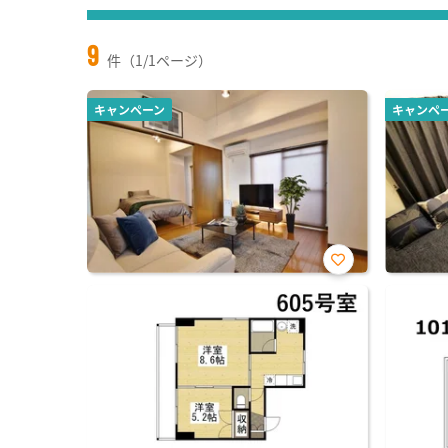
9
件（1/1ページ）
キャンペーン
キャンペ
お気
に入
り登
録