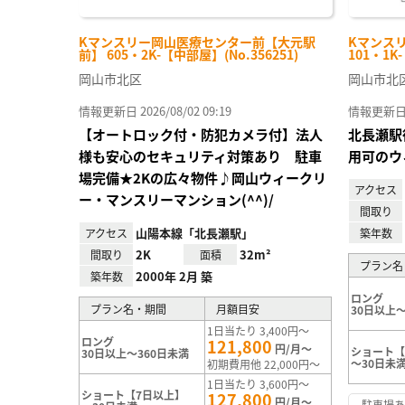
Kマンスリー岡山医療センター前【大元駅
Kマンス
前】 605・2K-【中部屋】(No.356251)
101・1K
岡山市北区
岡山市北
情報更新日 2026/08/02 09:19
情報更新日 20
【オートロック付・防犯カメラ付】法人
北長瀬駅
様も安心のセキュリティ対策あり 駐車
用可のウ
場完備★2Kの広々物件♪岡山ウィークリ
アクセス
ー・マンスリーマンション(^^)/
間取り
山陽本線「北長瀬駅」
アクセス
築年数
2K
32m²
間取り
面積
プラン名
2000年 2月 築
築年数
ロング
プラン名・期間
月額目安
30日以上～
1日当たり 3,400円～
ロング
121,800
円/月～
ショート【
30日以上～360日未満
～30日未
初期費用他 22,000円～
1日当たり 3,600円～
ショート【7日以上】
127,800
円/月～
駐車場