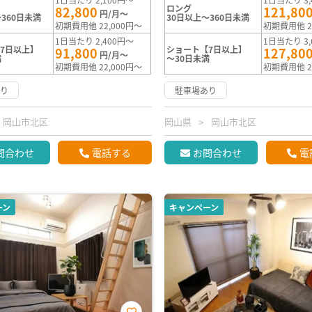
ロング
82,800
121,80
円/月～
360日未満
30日以上～360日未満
初期費用他 22,000円～
初期費用他 2
1日当たり 2,400円～
1日当たり 3,
7日以上】
ショート【7日以上】
91,800
127,80
円/月～
満
～30日未満
初期費用他 22,000円～
初期費用他 2
あり
駐車場あり
岡山市北区
岡山県
岡山市北区
問合わせ
電話する
お問合わせ
電
ーン
キャンペーン