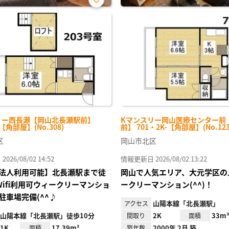
お気
に入
り登
録
リー西長瀬【岡山北長瀬駅前】
Kマンスリー岡山医療センター前
-【角部屋】(No.308)
前】 701・2K-【角部屋】(No.123
区
岡山市北区
26/08/02 14:52
情報更新日 2026/08/02 13:22
法人利用可能】北長瀬駅まで徒
岡山で人気エリア、大元学区の
Wifi利用可ウィークリーマンショ
ークリーマンション(^^)！
駐車場完備(^^♪
山陽本線「北長瀬駅」
アクセス
山陽本線「北長瀬駅」徒歩10分
2K
33m
間取り
面積
1K
17.39m²
2000年 2月 築
面積
築年数