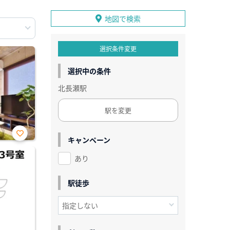
地図で検索
選択条件変更
選択中の条件
北長瀬駅
駅を変更
キャンペーン
お気
に入
あり
り登
録
駅徒歩