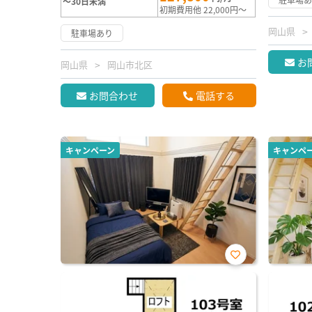
～30日未満
初期費用他 22,000円～
岡山県
駐車場あり
お
岡山県
岡山市北区
お問合わせ
電話する
キャンペーン
キャンペ
お気
に入
り登
録