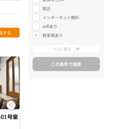
駅近
インターネット無料
wifiあり
話する
駐車場あり
さらに表示
お気
に入
り登
録