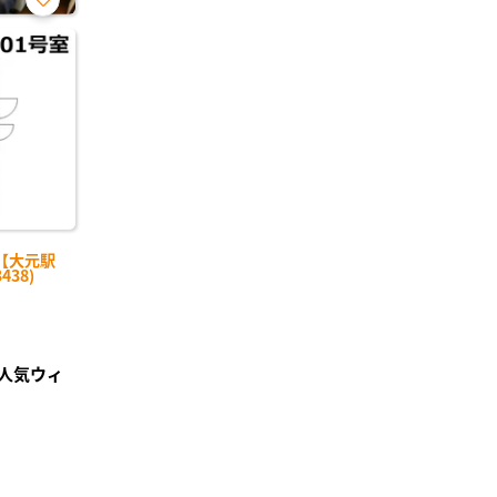
お気
に入
り登
録
【大元駅
438)
人気ウィ
²