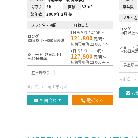
2K
33m²
間取り
面積
築年数
2000年 2月 築
築年数
プラン名
プラン名・期間
月額目安
ロング
1日当たり 3,400円～
30日以上～
ロング
121,800
円/月～
30日以上～360日未満
初期費用他 22,000円～
ショート【
1日当たり 3,600円～
～30日未
ショート【7日以上】
127,800
円/月～
～30日未満
初期費用他 22,000円～
駐車場
駐車場あり
岡山県
岡山県
岡山市北区
お
お問合わせ
電話する