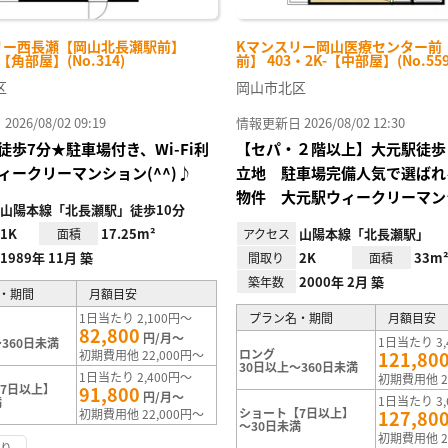
リー西長瀬【岡山北長瀬駅前】
Kマンスリー岡山医療センター前
-【角部屋】(No.314)
前】 403・2K-【中部屋】(No.559
区
岡山市北区
26/08/02 09:19
情報更新日 2026/08/02 12:30
徒歩7分★駐車場付き、Wi-Fi利
【セパ・２階以上】大元駅徒歩
ィークリーマンション(^^)♪
立地 駐車場完備人気で選ばれ
物件 大元駅ウィークリーマン
山陽本線「北長瀬駅」徒歩10分
1K
17.25m²
山陽本線「北長瀬駅」
面積
アクセス
1989年 11月 築
2K
33m
間取り
面積
2000年 2月 築
築年数
・期間
月額目安
1日当たり 2,100円～
プラン名・期間
月額目安
82,800
円/月～
1日当たり 3,
360日未満
ロング
初期費用他 22,000円～
121,80
30日以上～360日未満
1日当たり 2,400円～
初期費用他 2
7日以上】
91,800
円/月～
1日当たり 3,
満
ショート【7日以上】
初期費用他 22,000円～
127,80
～30日未満
初期費用他 2
あり