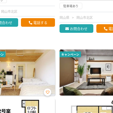
駐車場あり
岡山市北区
岡山県
岡山市北区
問合わせ
電話する
お問合わせ
電
ーン
キャンペーン
お気
に入
り登
録