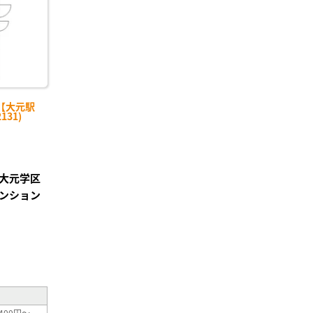
【大元駅
131)
大元学区
ンション
²
400円～