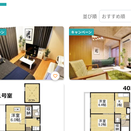
並び順
ーン
キャンペーン
お気
に入
り登
録