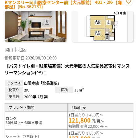
Kマンスリー岡山医療センター前【大元駅前】 401・2K-【角
部屋】(No.362131)
お気
に入
り登
録
岡山市北区
情報更新日 2026/08/09 16:09
【バストイレ別・駐車場完備】大元学区の人気家具家電付マンス
リーマンション(^^)！
アクセス
山陽本線「北長瀬駅」
間取り
2K
面積
33m²
築年数
2000年 2月 築
プラン名・期間
月額目安
1日当たり 3,400円～
ロング
121,800
円/月～
30日以上～360日未満
初期費用他 22,000円～
1日当たり 3,600円～
ショート【7日以上】