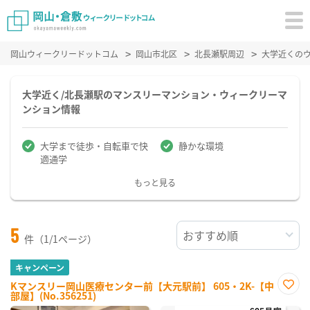
岡山ウィークリードットコム
岡山市北区
北長瀬駅周辺
大学近くの
大学近く/北長瀬駅のマンスリーマンション・ウィークリーマ
ンション情報
大学まで徒歩・自転車で快
静かな環境
適通学
もっと見る
5
件（1/1ページ）
キャンペーン
Kマンスリー岡山医療センター前【大元駅前】 605・2K-【中
部屋】(No.356251)
お気
に入