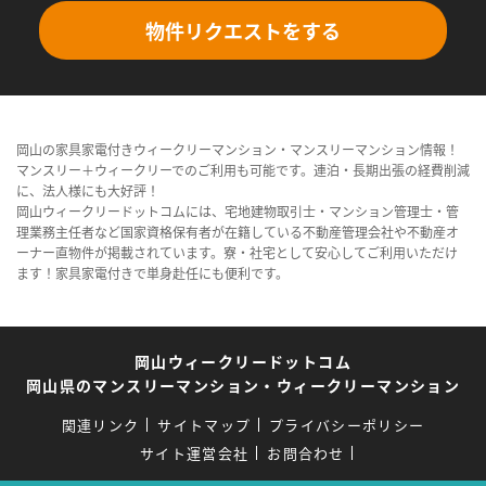
物件リクエストをする
岡山の家具家電付きウィークリーマンション・マンスリーマンション情報！
マンスリー＋ウィークリーでのご利用も可能です。連泊・長期出張の経費削減
に、法人様にも大好評！
岡山ウィークリードットコムには、宅地建物取引士・マンション管理士・管
理業務主任者など国家資格保有者が在籍している不動産管理会社や不動産オ
ーナー直物件が掲載されています。寮・社宅として安心してご利用いただけ
ます！家具家電付きで単身赴任にも便利です。
岡山ウィークリードットコム
岡山県のマンスリーマンション・ウィークリーマンション
関連リンク
サイトマップ
プライバシーポリシー
サイト運営会社
お問合わせ