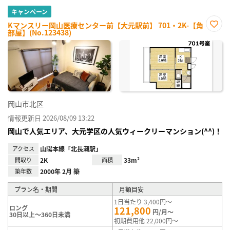
キャンペーン
Kマンスリー岡山医療センター前【大元駅前】 701・2K-【角
部屋】(No.123438)
お気
に入
り登
録
岡山市北区
情報更新日 2026/08/09 13:22
岡山で人気エリア、大元学区の人気ウィークリーマンション(^^)！
アクセス
山陽本線「北長瀬駅」
間取り
2K
面積
33m²
築年数
2000年 2月 築
プラン名・期間
月額目安
1日当たり 3,400円～
ロング
121,800
円/月～
30日以上～360日未満
初期費用他 22,000円～