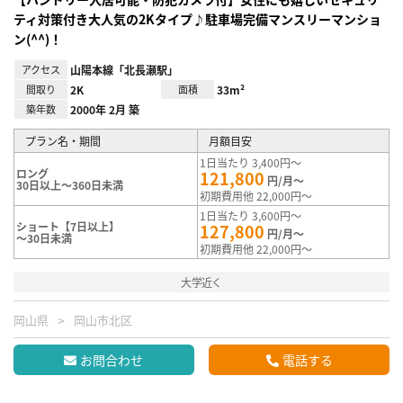
ティ対策付き大人気の2Kタイプ♪駐車場完備マンスリーマンショ
ン(^^)！
アクセス
山陽本線「北長瀬駅」
間取り
2K
面積
33m²
築年数
2000年 2月 築
プラン名・期間
月額目安
1日当たり 3,400円～
ロング
121,800
円/月～
30日以上～360日未満
初期費用他 22,000円～
1日当たり 3,600円～
ショート【7日以上】
127,800
円/月～
～30日未満
初期費用他 22,000円～
大学近く
岡山県
岡山市北区
お問合わせ
電話する