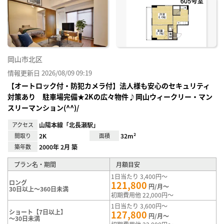
り登
録
岡山市北区
情報更新日 2026/08/09 09:19
【オートロック付・防犯カメラ付】法人様も安心のセキュリティ
対策あり 駐車場完備★2Kの広々物件♪岡山ウィークリー・マン
スリーマンション(^^)/
アクセス
山陽本線「北長瀬駅」
間取り
2K
面積
32m²
築年数
2000年 2月 築
プラン名・期間
月額目安
1日当たり 3,400円～
ロング
121,800
円/月～
30日以上～360日未満
初期費用他 22,000円～
1日当たり 3,600円～
ショート【7日以上】
127,800
円/月～
～30日未満