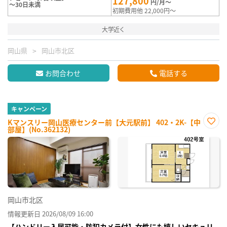
127,800
円/月～
～30日未満
初期費用他 22,000円～
大学近く
岡山県
岡山市北区
お問合わせ
電話する
キャンペーン
Kマンスリー岡山医療センター前【大元駅前】 402・2K-【中
部屋】(No.362132)
お気
に入
り登
録
岡山市北区
情報更新日 2026/08/09 16:00
【ハンドリー入居可能・防犯カメラ付】女性にも嬉しいセキュリ