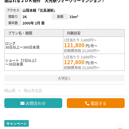
選ばれる２ＤＫ物件 大元駅ウィークリーマンション！
アクセス
山陽本線「北長瀬駅」
間取り
2K
面積
33m²
築年数
2000年 2月 築
プラン名・期間
月額目安
1日当たり 3,400円～
ロング
121,800
円/月～
30日以上～360日未満
初期費用他 22,000円～
1日当たり 3,600円～
ショート【7日以上】
127,800
円/月～
～30日未満
初期費用他 22,000円～
大学近く
岡山県
岡山市北区
お問合わせ
電話する
キャンペーン