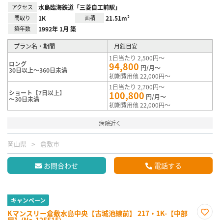
アクセス
水島臨海鉄道「三菱自工前駅」
間取り
1K
面積
21.51m²
築年数
1992年 1月 築
プラン名・期間
月額目安
1日当たり 2,500円～
ロング
94,800
円/月～
30日以上～360日未満
初期費用他 22,000円～
1日当たり 2,700円～
ショート【7日以上】
100,800
円/月～
～30日未満
初期費用他 22,000円～
病院近く
岡山県
倉敷市
お問合わせ
電話する
キャンペーン
Kマンスリー倉敷水島中央【古城池線前】 217・1K-【中部
屋】(No.125515)