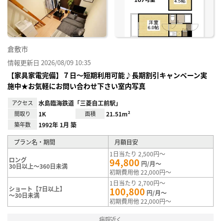
録
倉敷市
情報更新日 2026/08/09 10:35
【家具家電完備】７日～短期利用可能♪長期割引キャンペーン実
施中★お気軽にお問い合わせ下さい室内写真
アクセス
水島臨海鉄道「三菱自工前駅」
間取り
1K
面積
21.51m²
築年数
1992年 1月 築
プラン名・期間
月額目安
1日当たり 2,500円～
ロング
94,800
円/月～
30日以上～360日未満
初期費用他 22,000円～
1日当たり 2,700円～
ショート【7日以上】
100,800
円/月～
～30日未満
初期費用他 22,000円～
病院近く