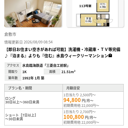
に入
り登
録
倉敷市
情報更新日 2026/08/09 08:54
【即日お住まい空きがあれば可能】洗濯機・冷蔵庫・ＴＶ等完備
♪『泊まる』よりも『住む』水島ウィークリーマンション🏨
アクセス
水島臨海鉄道「三菱自工前駅」
間取り
1K
面積
21.51m²
築年数
1992年 1月 築
プラン名・期間
月額目安
1日当たり 2,500円～
ロング
94,800
円/月～
30日以上～360日未満
初期費用他 22,000円～
1日当たり 2,700円～
ショート【7日以上】
100,800
円/月～
～30日未満
初期費用他 22,000円～