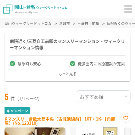
岡山ウィークリードットコム
倉敷市
三菱自工前駅
病院近くのウィ
病院近く/三菱自工前駅のマンスリーマンション・ウィークリ
ーマンション情報
緊急時も安心
徒歩圏内に医療施設が充実
もっと見る
5
件（1/1ページ）
キャンペーン
Kマンスリー倉敷水島中央【古城池線前】 107・1K-【角部
屋】(No.123310)
お気
に入
り登