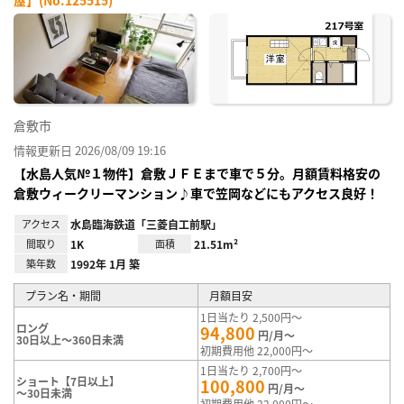
お気
に入
り登
録
倉敷市
情報更新日 2026/08/09 19:16
【水島人気№１物件】倉敷ＪＦＥまで車で５分。月額賃料格安の
倉敷ウィークリーマンション♪車で笠岡などにもアクセス良好！
アクセス
水島臨海鉄道「三菱自工前駅」
間取り
1K
面積
21.51m²
築年数
1992年 1月 築
プラン名・期間
月額目安
1日当たり 2,500円～
ロング
94,800
円/月～
30日以上～360日未満
初期費用他 22,000円～
1日当たり 2,700円～
ショート【7日以上】
100,800
円/月～
～30日未満
初期費用他 22,000円～