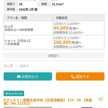
間取り
1K
面積
21.51m²
築年数
1992年 1月 築
プラン名・期間
月額目安
1日当たり 2,500円～
ロング
94,800
円/月～
30日以上～360日未満
初期費用他 22,000円～
1日当たり 2,700円～
ショート【7日以上】
100,800
円/月～
～30日未満
初期費用他 22,000円～
病院近く
岡山県
倉敷市
お問合わせ
電話する
キャンペーン
Kマンスリー倉敷水島中央【古城池線前】 113・1K-【角部
屋】(No.123311)
お気