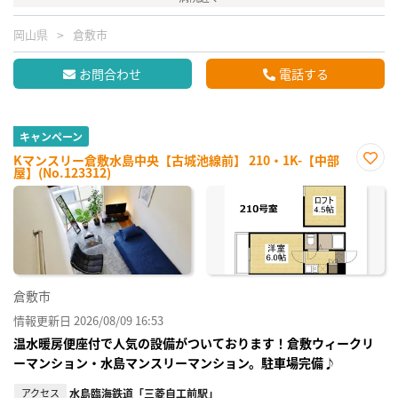
岡山県
倉敷市
お問合わせ
電話する
キャンペーン
Kマンスリー倉敷水島中央【古城池線前】 210・1K-【中部
屋】(No.123312)
お気
に入
り登
録
倉敷市
情報更新日 2026/08/09 16:53
温水暖房便座付で人気の設備がついております！倉敷ウィークリ
ーマンション・水島マンスリーマンション。駐車場完備♪
アクセス
水島臨海鉄道「三菱自工前駅」