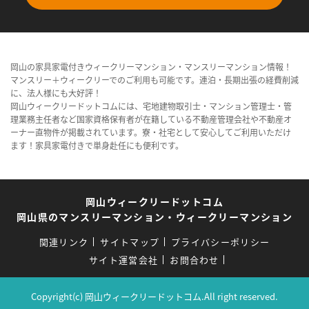
岡山の家具家電付きウィークリーマンション・マンスリーマンション情報！
マンスリー＋ウィークリーでのご利用も可能です。連泊・長期出張の経費削減
に、法人様にも大好評！
岡山ウィークリードットコムには、宅地建物取引士・マンション管理士・管
理業務主任者など国家資格保有者が在籍している不動産管理会社や不動産オ
ーナー直物件が掲載されています。寮・社宅として安心してご利用いただけ
ます！家具家電付きで単身赴任にも便利です。
岡山ウィークリードットコム
岡山県のマンスリーマンション・ウィークリーマンション
関連リンク
サイトマップ
プライバシーポリシー
サイト運営会社
お問合わせ
Copyright(c) 岡山ウィークリードットコム.All right reserved.