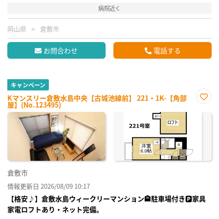
病院近く
岡山県
倉敷市
お問合わせ
電話する
キャンペーン
Kマンスリー倉敷水島中央【古城池線前】 221・1K-【角部
屋】(No.123495)
お気
に入
り登
録
倉敷市
情報更新日 2026/08/09 10:17
【格安♪】倉敷水島ウィークリーマンション🏨駐車場付き🅿家具
家電ロフトあり・ネット完備。