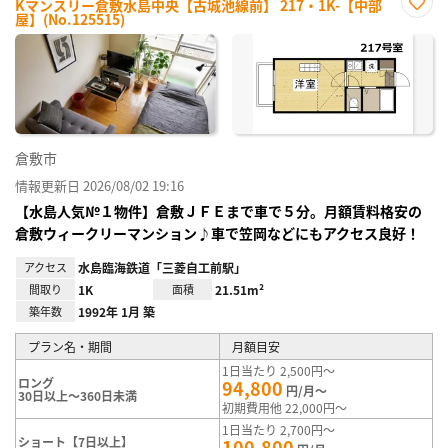
Kマンスリー倉敷水島中央【古城池線前】 217・1K-【中部
屋】(No.125515)
お気
に入
り登
録
倉敷市
情報更新日 2026/08/02 19:16
【水島人気№１物件】倉敷ＪＦＥまで車で５分。月額賃料格安の
倉敷ウィークリーマンション♪車で笠岡などにもアクセス良好！
アクセス
水島臨海鉄道「三菱自工前駅」
間取り
1K
面積
21.51m²
築年数
1992年 1月 築
プラン名・期間
月額目安
1日当たり 2,500円～
ロング
94,800
円/月～
30日以上～360日未満
初期費用他 22,000円～
1日当たり 2,700円～
ショート【7日以上】
100,800