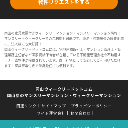
物件リクエストをする
岡山の家具家電付きウィークリーマンション・マンスリーマンション情報！
マンスリー＋ウィークリーでのご利用も可能です。連泊・長期出張の経費削減
に、法人様にも大好評！
岡山ウィークリードットコムには、宅地建物取引士・マンション管理士・管
理業務主任者など国家資格保有者が在籍している不動産管理会社や不動産オ
ーナー直物件が掲載されています。寮・社宅として安心してご利用いただけ
ます！家具家電付きで単身赴任にも便利です。
岡山ウィークリードットコム
岡山県のマンスリーマンション・ウィークリーマンション
関連リンク
サイトマップ
プライバシーポリシー
サイト運営会社
お問合わせ