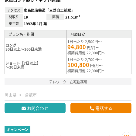
アクセス
水島臨海鉄道「三菱自工前駅」
間取り
1K
面積
21.51m²
築年数
1992年 1月 築
プラン名・期間
月額目安
1日当たり 2,500円～
ロング
94,800
円/月～
30日以上～360日未満
初期費用他 22,000円～
1日当たり 2,700円～
ショート【7日以上】
100,800
円/月～
～30日未満
初期費用他 22,000円～
テレワーク・在宅勤務可
岡山県
倉敷市
お問合わせ
電話する
キャンペーン