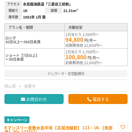
アクセス
水島臨海鉄道「三菱自工前駅」
間取り
1K
面積
21.51m²
築年数
1992年 1月 築
プラン名・期間
月額目安
1日当たり 2,500円～
ロング
94,800
円/月～
30日以上～360日未満
初期費用他 22,000円～
1日当たり 2,700円～
ショート【7日以上】
100,800
円/月～
～30日未満
初期費用他 22,000円～
テレワーク・在宅勤務可
岡山県
倉敷市
お問合わせ
電話する
キャンペーン
Kマンスリー倉敷水島中央【古城池線前】 113・1K-【角部
屋】(No.123311)