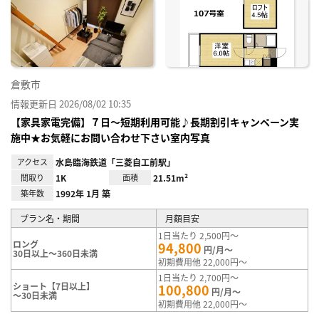
り登
録
倉敷市
情報更新日 2026/08/02 10:35
【家具家電完備】７日～短期利用可能♪長期割引キャンペーン実
施中★お気軽にお問い合わせ下さい室内写真
アクセス
水島臨海鉄道「三菱自工前駅」
間取り
1K
面積
21.51m²
築年数
1992年 1月 築
プラン名・期間
月額目安
1日当たり 2,500円～
ロング
94,800
円/月～
30日以上～360日未満
初期費用他 22,000円～
1日当たり 2,700円～
ショート【7日以上】
100,800
円/月～
～30日未満
初期費用他 22,000円～