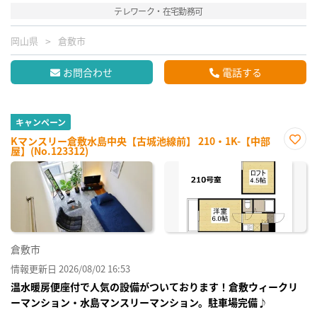
テレワーク・在宅勤務可
岡山県
倉敷市
お問合わせ
電話する
キャンペーン
Kマンスリー倉敷水島中央【古城池線前】 210・1K-【中部
屋】(No.123312)
お気
に入
り登
録
倉敷市
情報更新日 2026/08/02 16:53
温水暖房便座付で人気の設備がついております！倉敷ウィークリ
ーマンション・水島マンスリーマンション。駐車場完備♪