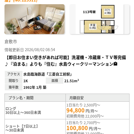
お気
に入
り登
録
倉敷市
情報更新日 2026/08/02 08:54
【即日お住まい空きがあれば可能】洗濯機・冷蔵庫・ＴＶ等完備
♪『泊まる』よりも『住む』水島ウィークリーマンション🏨
アクセス
水島臨海鉄道「三菱自工前駅」
間取り
1K
面積
21.51m²
築年数
1992年 1月 築
プラン名・期間
月額目安
1日当たり 2,500円～
ロング
94,800
円/月～
30日以上～360日未満
初期費用他 22,000円～
1日当たり 2,700円～
ショート【7日以上】
100,800
円/月～
～30日未満
初期費用他 22,000円～