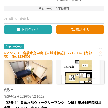
テレワーク・在宅勤務可
岡山県
倉敷市
お問合わせ
電話する
キャンペーン
Kマンスリー倉敷水島中央【古城池線前】 221・1K-【角部
屋】(No.123495)
お気
に入
り登
録
倉敷市
情報更新日 2026/08/02 10:17
【格安♪】倉敷水島ウィークリーマンション🏨駐車場付き🅿家具
家電ロフトあり・ネット完備。