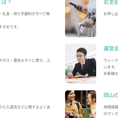
とは？
お支
・礼金・仲介手数料がすべて無
お申し
すすめです。
て
運営
やガス・電気もすぐに使え、入
ウィー
います
お客様
岡山
から入退去などに関するよくあ
地域情
のマン