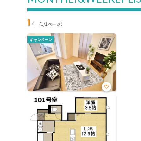
1
件（1/1ページ）
キャンペーン
お気
に入
り登
録