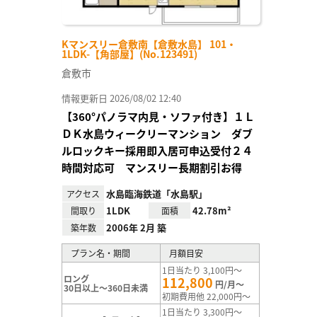
Kマンスリー倉敷南【倉敷水島】 101・
1LDK-【角部屋】(No.123491)
倉敷市
情報更新日 2026/08/02 12:40
【360°パノラマ内見・ソファ付き】１Ｌ
ＤＫ水島ウィークリーマンション ダブ
ルロックキー採用即入居可申込受付２４
時間対応可 マンスリー長期割引お得
水島臨海鉄道「水島駅」
アクセス
1LDK
42.78m²
間取り
面積
2006年 2月 築
築年数
プラン名・期間
月額目安
1日当たり 3,100円～
ロング
112,800
円/月～
30日以上～360日未満
初期費用他 22,000円～
1日当たり 3,300円～