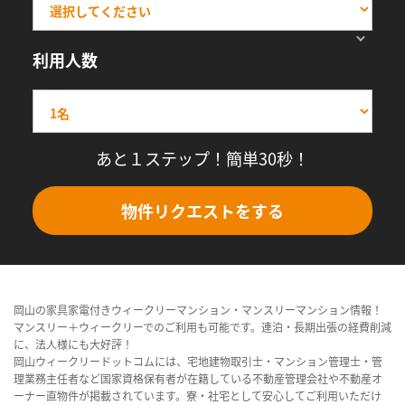
利用人数
あと１ステップ！簡単30秒！
物件リクエストをする
岡山の家具家電付きウィークリーマンション・マンスリーマンション情報！
マンスリー＋ウィークリーでのご利用も可能です。連泊・長期出張の経費削減
に、法人様にも大好評！
岡山ウィークリードットコムには、宅地建物取引士・マンション管理士・管
理業務主任者など国家資格保有者が在籍している不動産管理会社や不動産オ
ーナー直物件が掲載されています。寮・社宅として安心してご利用いただけ