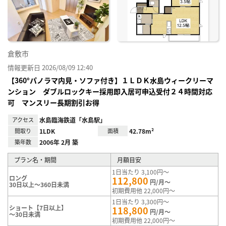
り登
録
倉敷市
情報更新日 2026/08/09 12:40
【360°パノラマ内見・ソファ付き】１ＬＤＫ水島ウィークリーマ
ンション ダブルロックキー採用即入居可申込受付２４時間対応
可 マンスリー長期割引お得
アクセス
水島臨海鉄道「水島駅」
間取り
1LDK
面積
42.78m²
築年数
2006年 2月 築
プラン名・期間
月額目安
1日当たり 3,100円～
ロング
112,800
円/月～
30日以上～360日未満
初期費用他 22,000円～
1日当たり 3,300円～
ショート【7日以上】
118,800
円/月～
～30日未満
初期費用他 22,000円～