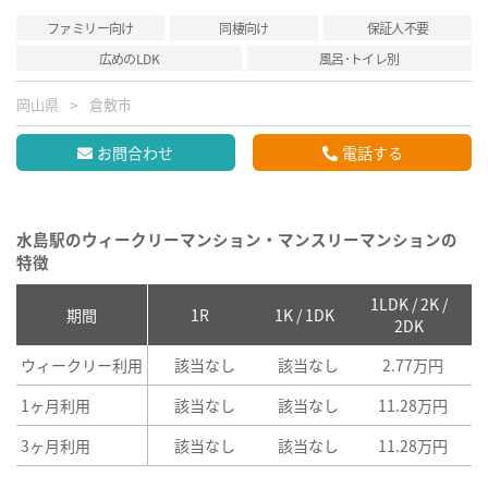
ファミリー向け
同棲向け
保証人不要
広めのLDK
風呂･トイレ別
岡山県
倉敷市
お問合わせ
電話する
水島駅のウィークリーマンション・マンスリーマンションの
特徴
1LDK / 2K /
2
期間
1R
1K / 1DK
2DK
ウィークリー利用
該当なし
該当なし
2.77万円
1ヶ月利用
該当なし
該当なし
11.28万円
3ヶ月利用
該当なし
該当なし
11.28万円