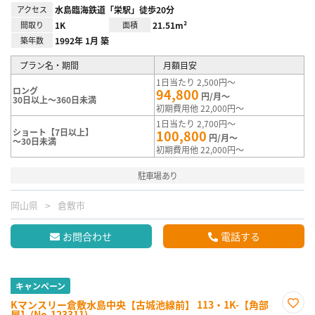
アクセス
水島臨海鉄道「栄駅」徒歩20分
間取り
1K
面積
21.51m²
築年数
1992年 1月 築
プラン名・期間
月額目安
1日当たり 2,500円～
ロング
94,800
円/月～
30日以上～360日未満
初期費用他 22,000円～
1日当たり 2,700円～
ショート【7日以上】
100,800
円/月～
～30日未満
初期費用他 22,000円～
駐車場あり
岡山県
倉敷市
お問合わせ
電話する
キャンペーン
Kマンスリー倉敷水島中央【古城池線前】 113・1K-【角部
屋】(No.123311)