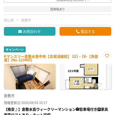
駐車場あり
岡山県
倉敷市
お問合わせ
電話する
キャンペーン
Kマンスリー倉敷水島中央【古城池線前】 221・1K-【角部
屋】(No.123495)
お気
に入
り登
録
倉敷市
情報更新日 2026/08/02 10:17
【格安♪】倉敷水島ウィークリーマンション🏨駐車場付き🅿家具
家電ロフトあり・ネット完備。