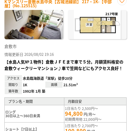
Kマンスリー倉敷水島中央【古城池線前】 217・1K-【中部
屋】(No.125515)
お気
に入
り登
録
倉敷市
情報更新日 2026/08/02 19:16
【水島人気№１物件】倉敷ＪＦＥまで車で５分。月額賃料格安の
倉敷ウィークリーマンション♪車で笠岡などにもアクセス良好！
アクセス
水島臨海鉄道「栄駅」徒歩20分
間取り
1K
面積
21.51m²
築年数
1992年 1月 築
プラン名・期間
月額目安
1日当たり 2,500円～
ロング
94,800
円/月～
30日以上～360日未満
初期費用他 22,000円～
1日当たり 2,700円～
ショート【7日以上】
100,800