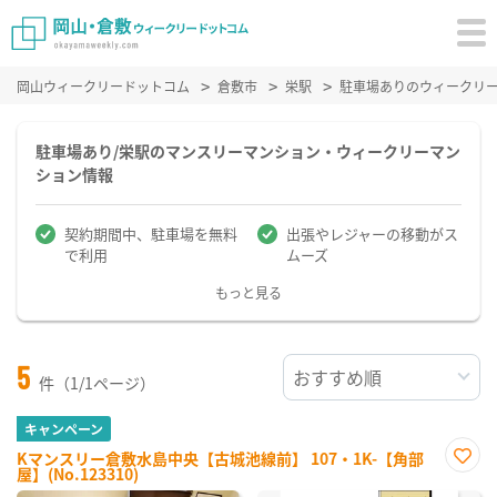
岡山ウィークリードットコム
倉敷市
栄駅
駐車場ありのウィークリ
駐車場あり/栄駅のマンスリーマンション・ウィークリーマン
ション情報
契約期間中、駐車場を無料
出張やレジャーの移動がス
で利用
ムーズ
もっと見る
5
件（1/1ページ）
キャンペーン
Kマンスリー倉敷水島中央【古城池線前】 107・1K-【角部
屋】(No.123310)
お気
に入