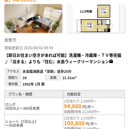
お気
に入
り登
録
倉敷市
情報更新日 2026/08/02 08:54
【即日お住まい空きがあれば可能】洗濯機・冷蔵庫・ＴＶ等完備
♪『泊まる』よりも『住む』水島ウィークリーマンション🏨
アクセス
水島臨海鉄道「栄駅」徒歩20分
間取り
1K
面積
21.51m²
築年数
1992年 1月 築
プラン名・期間
月額目安
1日当たり 2,500円～
ロング
94,800
円/月～
30日以上～360日未満
初期費用他 22,000円～
1日当たり 2,700円～
ショート【7日以上】
100,800
円/月～
～30日未満
初期費用他 22,000円～