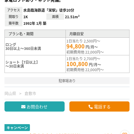
アクセス
水島臨海鉄道「栄駅」徒歩20分
間取り
1K
面積
21.51m²
築年数
1992年 1月 築
プラン名・期間
月額目安
1日当たり 2,500円～
ロング
94,800
円/月～
30日以上～360日未満
初期費用他 22,000円～
1日当たり 2,700円～
ショート【7日以上】
100,800
円/月～
～30日未満
初期費用他 22,000円～
駐車場あり
岡山県
倉敷市
お問合わせ
電話する
キャンペーン