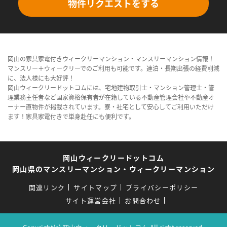
物件リクエストをする
岡山の家具家電付きウィークリーマンション・マンスリーマンション情報！
マンスリー＋ウィークリーでのご利用も可能です。連泊・長期出張の経費削減
に、法人様にも大好評！
岡山ウィークリードットコムには、宅地建物取引士・マンション管理士・管
理業務主任者など国家資格保有者が在籍している不動産管理会社や不動産オ
ーナー直物件が掲載されています。寮・社宅として安心してご利用いただけ
ます！家具家電付きで単身赴任にも便利です。
岡山ウィークリードットコム
岡山県のマンスリーマンション・ウィークリーマンション
関連リンク
サイトマップ
プライバシーポリシー
サイト運営会社
お問合わせ