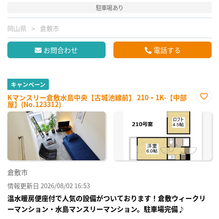
駐車場あり
岡山県
倉敷市
お問合わせ
電話する
キャンペーン
Kマンスリー倉敷水島中央【古城池線前】 210・1K-【中部
屋】(No.123312)
お気
に入
り登
録
倉敷市
情報更新日 2026/08/02 16:53
温水暖房便座付で人気の設備がついております！倉敷ウィークリ
ーマンション・水島マンスリーマンション。駐車場完備♪