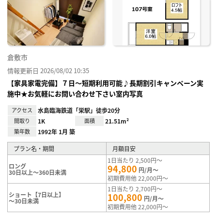
り登
録
倉敷市
情報更新日 2026/08/02 10:35
【家具家電完備】７日～短期利用可能♪長期割引キャンペーン実
施中★お気軽にお問い合わせ下さい室内写真
アクセス
水島臨海鉄道「栄駅」徒歩20分
間取り
1K
面積
21.51m²
築年数
1992年 1月 築
プラン名・期間
月額目安
1日当たり 2,500円～
ロング
94,800
円/月～
30日以上～360日未満
初期費用他 22,000円～
1日当たり 2,700円～
ショート【7日以上】
100,800
円/月～
～30日未満
初期費用他 22,000円～