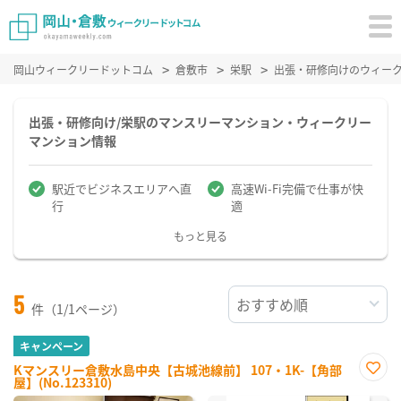
岡山ウィークリードットコム
倉敷市
栄駅
出張・研修向けのウィー
出張・研修向け/栄駅のマンスリーマンション・ウィークリー
マンション情報
駅近でビジネスエリアへ直
高速Wi-Fi完備で仕事が快
行
適
もっと見る
5
件（1/1ページ）
キャンペーン
Kマンスリー倉敷水島中央【古城池線前】 107・1K-【角部
屋】(No.123310)
お気
に入