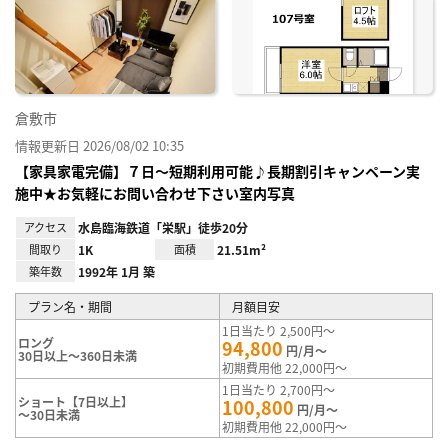
り登
録
倉敷市
情報更新日 2026/08/02 10:35
【家具家電完備】７日～短期利用可能♪長期割引キャンペーン実
施中★お気軽にお問い合わせ下さい室内写真
アクセス
水島臨海鉄道「栄駅」徒歩20分
間取り
1K
面積
21.51m²
築年数
1992年 1月 築
プラン名・期間
月額目安
1日当たり 2,500円～
ロング
94,800
円/月～
30日以上～360日未満
初期費用他 22,000円～
1日当たり 2,700円～
ショート【7日以上】
100,800
円/月～
～30日未満
初期費用他 22,000円～