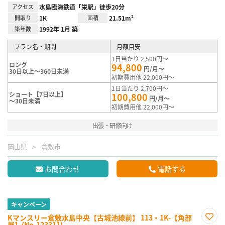
アクセス
水島臨海鉄道「栄駅」徒歩20分
間取り
1K
面積
21.51m²
築年数
1992年 1月 築
プラン名・期間
月額目安
1日当たり 2,500円～
ロング
94,800
円/月～
30日以上～360日未満
初期費用他 22,000円～
1日当たり 2,700円～
ショート【7日以上】
100,800
円/月～
～30日未満
初期費用他 22,000円～
出張・研修向け
岡山県
倉敷市
お問合わせ
電話する
キャンペーン
Kマンスリー倉敷水島中央【古城池線前】 113・1K-【角部
屋】(No.123311)