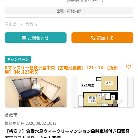
出張・研修向け
岡山県
倉敷市
お問合わせ
電話する
キャンペーン
Kマンスリー倉敷水島中央【古城池線前】 221・1K-【角部
屋】(No.123495)
お気
に入
り登
録
倉敷市
情報更新日 2026/08/02 10:17
【格安♪】倉敷水島ウィークリーマンション🏨駐車場付き🅿家具
家電ロフトあり・ネット完備。