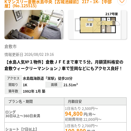
Kマンスリー倉敷水島中央【古城池線前】 217・1K-【中部
屋】(No.125515)
お気
に入
り登
録
倉敷市
情報更新日 2026/08/02 19:16
【水島人気№１物件】倉敷ＪＦＥまで車で５分。月額賃料格安の
倉敷ウィークリーマンション♪車で笠岡などにもアクセス良好！
アクセス
水島臨海鉄道「栄駅」徒歩20分
間取り
1K
面積
21.51m²
築年数
1992年 1月 築
プラン名・期間
月額目安
1日当たり 2,500円～
ロング
94,800
円/月～
30日以上～360日未満
初期費用他 22,000円～
1日当たり 2,700円～
ショート【7日以上】
100,800