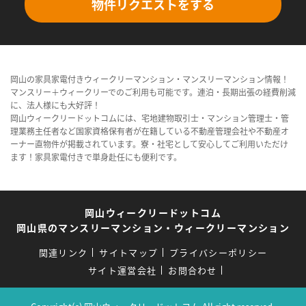
物件リクエストをする
岡山の家具家電付きウィークリーマンション・マンスリーマンション情報！
マンスリー＋ウィークリーでのご利用も可能です。連泊・長期出張の経費削減
に、法人様にも大好評！
岡山ウィークリードットコムには、宅地建物取引士・マンション管理士・管
理業務主任者など国家資格保有者が在籍している不動産管理会社や不動産オ
ーナー直物件が掲載されています。寮・社宅として安心してご利用いただけ
ます！家具家電付きで単身赴任にも便利です。
岡山ウィークリードットコム
岡山県のマンスリーマンション・ウィークリーマンション
関連リンク
サイトマップ
プライバシーポリシー
サイト運営会社
お問合わせ