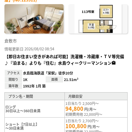
お気
に入
り登
録
倉敷市
情報更新日 2026/08/02 08:54
【即日お住まい空きがあれば可能】洗濯機・冷蔵庫・ＴＶ等完備
♪『泊まる』よりも『住む』水島ウィークリーマンション🏨
アクセス
水島臨海鉄道「栄駅」徒歩20分
間取り
1K
面積
21.51m²
築年数
1992年 1月 築
プラン名・期間
月額目安
1日当たり 2,500円～
ロング
94,800
円/月～
30日以上～360日未満
初期費用他 22,000円～
1日当たり 2,700円～
ショート【7日以上】
100,800
円/月～
～30日未満
初期費用他 22,000円～