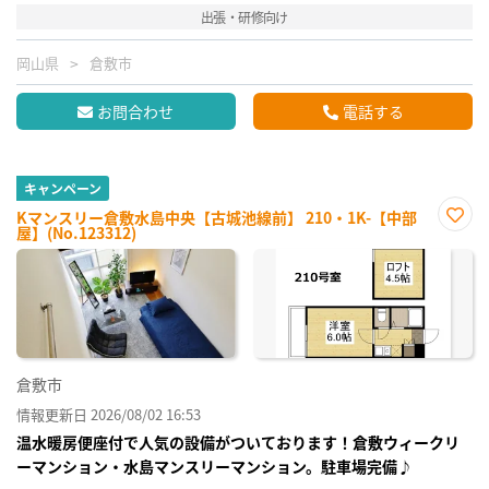
出張・研修向け
岡山県
倉敷市
お問合わせ
電話する
キャンペーン
Kマンスリー倉敷水島中央【古城池線前】 210・1K-【中部
屋】(No.123312)
お気
に入
り登
録
倉敷市
情報更新日 2026/08/02 16:53
温水暖房便座付で人気の設備がついております！倉敷ウィークリ
ーマンション・水島マンスリーマンション。駐車場完備♪