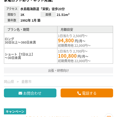
アクセス
水島臨海鉄道「栄駅」徒歩20分
間取り
1K
面積
21.51m²
築年数
1992年 1月 築
プラン名・期間
月額目安
1日当たり 2,500円～
ロング
94,800
円/月～
30日以上～360日未満
初期費用他 22,000円～
1日当たり 2,700円～
ショート【7日以上】
100,800
円/月～
～30日未満
初期費用他 22,000円～
出張・研修向け
岡山県
倉敷市
お問合わせ
電話する
キャンペーン