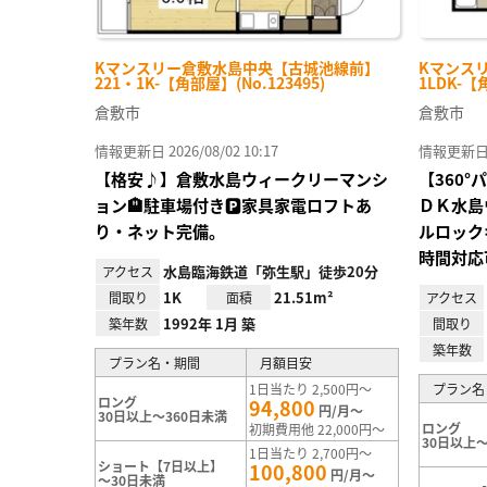
Kマンスリー倉敷水島中央【古城池線前】
Kマンスリ
221・1K-【角部屋】(No.123495)
1LDK-【
倉敷市
倉敷市
情報更新日 2026/08/02 10:17
情報更新日 20
【格安♪】倉敷水島ウィークリーマンシ
【360
ョン🏨駐車場付き🅿家具家電ロフトあ
ＤＫ水島
り・ネット完備。
ルロック
時間対応
水島臨海鉄道「弥生駅」徒歩20分
アクセス
1K
21.51m²
間取り
面積
アクセス
1992年 1月 築
築年数
間取り
築年数
プラン名・期間
月額目安
1日当たり 2,500円～
プラン名
ロング
94,800
円/月～
30日以上～360日未満
ロング
初期費用他 22,000円～
30日以上～
1日当たり 2,700円～
ショート【7日以上】
100,800
円/月～
～30日未満