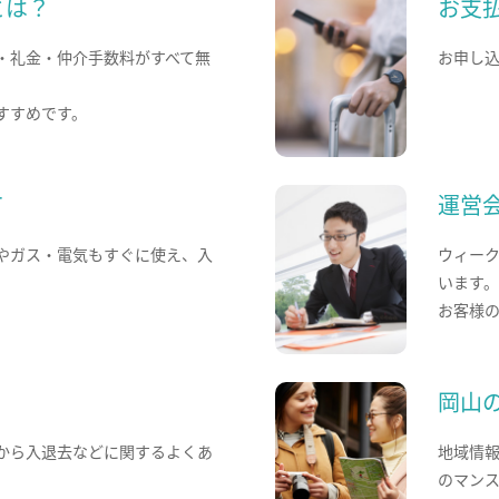
とは？
お支
・礼金・仲介手数料がすべて無
お申し
すすめです。
て
運営
やガス・電気もすぐに使え、入
ウィー
います
お客様
岡山
から入退去などに関するよくあ
地域情
のマン