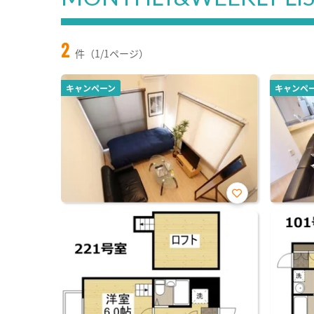
2
件（1/1ページ）
キャンペーン
キャンペ
お気
に入
り登
録