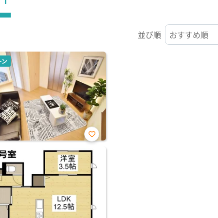
並び順
ーン
お気
に入
り登
録