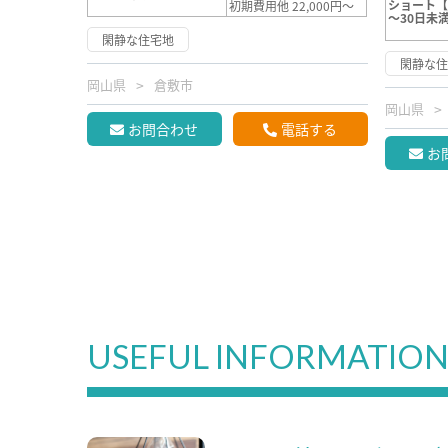
ショート【
初期費用他 22,000円～
～30日未
閑静な住宅地
閑静な
岡山県
倉敷市
岡山県
お問合わせ
電話する
お
USEFUL INFORMATIO