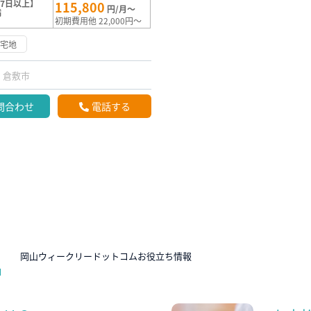
7日以上】
115,800
円/月～
満
初期費用他 22,000円～
住宅地
倉敷市
問合わせ
電話する
N
岡山ウィークリードットコムお役立ち情報