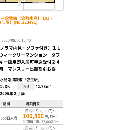
ー倉敷南【倉敷水島】 101・
角部屋】(No.123491)
26/08/02 12:40
°パノラマ内見・ソファ付き】１Ｌ
ウィークリーマンション ダブ
キー採用即入居可申込受付２４
可 マンスリー長期割引お得
水島臨海鉄道「弥生駅」
1LDK
42.78m²
面積
2006年 2月 築
・期間
月額目安
1日当たり 2,900円～
106,800
円/月～
360日未満
初期費用他 22,000円～
1日当たり 3,200円～