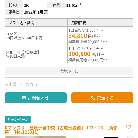
間取り
1K
面積
21.51m²
築年数
1992年 1月 築
プラン名・期間
月額目安
1日当たり 2,500円～
ロング
94,800
円/月～
30日以上～360日未満
初期費用他 22,000円～
1日当たり 2,700円～
ショート【7日以上】
100,800
円/月～
～30日未満
初期費用他 22,000円～
禁煙ルーム
岡山県
倉敷市
お問合わせ
電話する
キャンペーン
Kマンスリー倉敷水島中央【古城池線前】 113・1K-【角部
屋】(No.123311)
お気