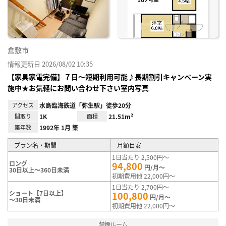
録
倉敷市
情報更新日 2026/08/02 10:35
【家具家電完備】７日～短期利用可能♪長期割引キャンペーン実
施中★お気軽にお問い合わせ下さい室内写真
アクセス
水島臨海鉄道「弥生駅」徒歩20分
間取り
1K
面積
21.51m²
築年数
1992年 1月 築
プラン名・期間
月額目安
1日当たり 2,500円～
ロング
94,800
円/月～
30日以上～360日未満
初期費用他 22,000円～
1日当たり 2,700円～
ショート【7日以上】
100,800
円/月～
～30日未満
初期費用他 22,000円～
禁煙ルーム