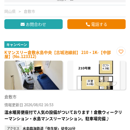
岡山県
倉敷市
お問合わせ
電話する
キャンペーン
Kマンスリー倉敷水島中央【古城池線前】 210・1K-【中部
屋】(No.123312)
お気
に入
り登
録
倉敷市
情報更新日 2026/08/02 16:53
温水暖房便座付で人気の設備がついております！倉敷ウィークリ
ーマンション・水島マンスリーマンション。駐車場完備♪
アクセス
水島臨海鉄道「弥生駅」徒歩20分