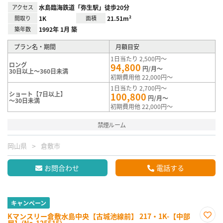
アクセス
水島臨海鉄道「弥生駅」徒歩20分
間取り
1K
面積
21.51m²
築年数
1992年 1月 築
プラン名・期間
月額目安
1日当たり 2,500円～
ロング
94,800
円/月～
30日以上～360日未満
初期費用他 22,000円～
1日当たり 2,700円～
ショート【7日以上】
100,800
円/月～
～30日未満
初期費用他 22,000円～
禁煙ルーム
岡山県
倉敷市
お問合わせ
電話する
キャンペーン
Kマンスリー倉敷水島中央【古城池線前】 217・1K-【中部
屋】(No.125515)