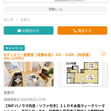
禁煙ルーム
岡山県
倉敷市
お問合わせ
電話する
キャンペーン
Kマンスリー倉敷南【倉敷水島】 101・1LDK-【角部屋】
(No.123491)
お気
に入
り登
録
倉敷市
情報更新日 2026/08/02 12:40
【360°パノラマ内見・ソファ付き】１ＬＤＫ水島ウィークリーマ
ンション ダブルロックキー採用即入居可申込受付２４時間対応