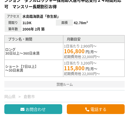
可 マンスリー長期割引お得
アクセス
水島臨海鉄道「弥生駅」
間取り
1LDK
面積
42.78m²
築年数
2006年 2月 築
プラン名・期間
月額目安
1日当たり 2,900円～
ロング
106,800
円/月～
30日以上～360日未満
初期費用他 22,000円～
1日当たり 3,200円～
ショート【7日以上】
115,800
円/月～
～30日未満
初期費用他 22,000円～
禁煙ルーム
岡山県
倉敷市
お問合わせ
電話する