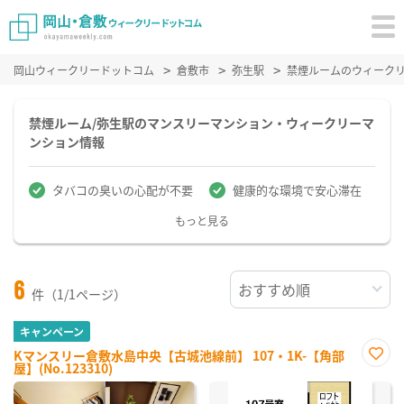
岡山ウィークリードットコム
倉敷市
弥生駅
禁煙ルームのウィーク
禁煙ルーム/弥生駅のマンスリーマンション・ウィークリーマ
ンション情報
タバコの臭いの心配が不要
健康的な環境で安心滞在
もっと見る
6
件（1/1ページ）
キャンペーン
Kマンスリー倉敷水島中央【古城池線前】 107・1K-【角部
屋】(No.123310)
お気
に入
り登