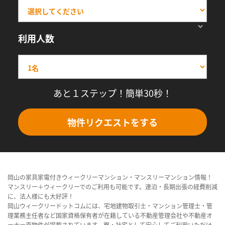
利用人数
あと１ステップ！簡単30秒！
物件リクエストをする
岡山の家具家電付きウィークリーマンション・マンスリーマンション情報！
マンスリー＋ウィークリーでのご利用も可能です。連泊・長期出張の経費削減
に、法人様にも大好評！
岡山ウィークリードットコムには、宅地建物取引士・マンション管理士・管
理業務主任者など国家資格保有者が在籍している不動産管理会社や不動産オ
ーナー直物件が掲載されています。寮・社宅として安心してご利用いただけ