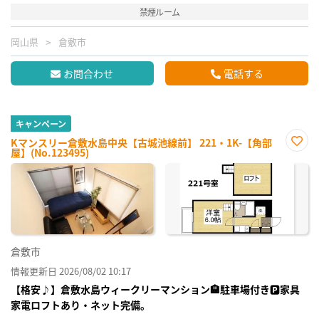
禁煙ルーム
岡山県
倉敷市
お問合わせ
電話する
キャンペーン
Kマンスリー倉敷水島中央【古城池線前】 221・1K-【角部
屋】(No.123495)
お気
に入
り登
録
倉敷市
情報更新日 2026/08/02 10:17
【格安♪】倉敷水島ウィークリーマンション🏨駐車場付き🅿家具
家電ロフトあり・ネット完備。