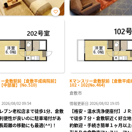
お気
に入
り登
録
リー倉敷駅前【倉敷平成病院前】
Kマンスリー倉敷駅前【倉敷平成
-【中部屋】(No.510)
102・102(No.464)
倉敷市
26/08/02 09:54
情報更新日 2026/08/02 19:05
レブン老松店まで徒歩1分、倉敷
【格安・温水洗浄便座付】ＪＲ
利便性が良いのに駐車場付があ
で徒歩７分・倉敷駅近く好立地
長距離の移動にも最適(^^)！
約歓迎・手続き簡単１ヶ月以上