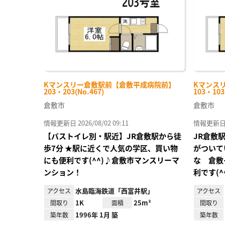
Kマンスリー倉敷駅前【倉敷平成病院前】
Kマンス
203・203(No.467)
103・103
倉敷市
倉敷市
情報更新日 2026/08/02 09:11
情報更新日 20
【バストイレ別・駅近】JR倉敷駅から徒
JR倉敷
歩7分 ★駅に近くで人気の学区、買い物
がついて
にも便利です(^^)♪倉敷市マンスリーマ
な 倉敷
ンション！
利です(^
水島臨海鉄道「西富井駅」
アクセス
アクセス
1K
25m²
間取り
面積
間取り
1996年 1月 築
築年数
築年数