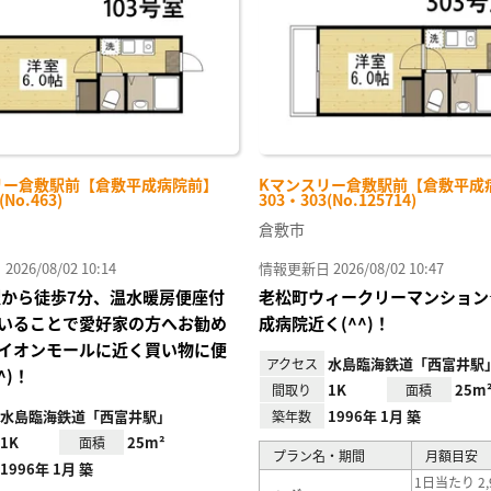
リー倉敷駅前【倉敷平成病院前】
Kマンスリー倉敷駅前【倉敷平成
(No.463)
303・303(No.125714)
倉敷市
26/08/02 10:14
情報更新日 2026/08/02 10:47
駅から徒歩7分、温水暖房便座付
老松町ウィークリーマンション
いることで愛好家の方へお勧め
成病院近く(^^)！
イオンモールに近く買い物に便
水島臨海鉄道「西富井駅
アクセス
^)！
1K
25m
間取り
面積
水島臨海鉄道「西富井駅」
1996年 1月 築
築年数
1K
25m²
面積
プラン名・期間
月額目安
1996年 1月 築
1日当たり 2,