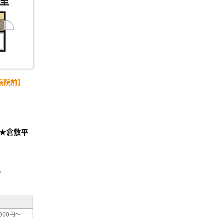
病院前】
★倉敷平
」
²
900円～