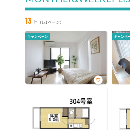
13
件（1/1ページ）
キャンペーン
キャンペ
お気
に入
り登
録