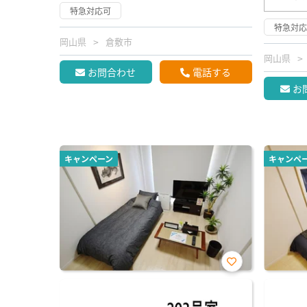
特急対応可
特急対
岡山県
倉敷市
岡山県
お問合わせ
電話する
お
キャンペーン
キャンペ
お気
に入
り登
録