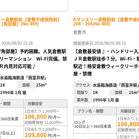
リー倉敷駅前【倉敷平成病院前】
Kマンスリー倉敷駅前【倉敷平成
-【角部屋】(No.469)
204・204(No.468)
倉敷市
26/08/02 15:26
情報更新日 2026/08/02 09:13
/角部屋】予約困難。人気倉敷駅
【倉敷最安値♪・ハンドリー入
リーマンション Wi-Fi完備。禁
ＪＲ倉敷駅徒歩７分。Wi-Fi
Ｒ内見対応可能♪
駅近！格安倉敷ウィークリーホ
屋・禁煙
水島臨海鉄道「西富井駅」
1K
25m²
水島臨海鉄道「西富井駅
面積
アクセス
1996年 1月 築
1K
25m
間取り
面積
1996年 1月 築
築年数
・期間
月額目安
1日当たり 2,900円～
プラン名・期間
月額目安
106,800
円/月～
1日当たり 2,
360日未満
ロング
初期費用他 22,000円～
106,80
30日以上～360日未満
1日当たり 3,000円～
初期費用他 2
7日以上】
109,800
円/月～
1日当たり 3,
満