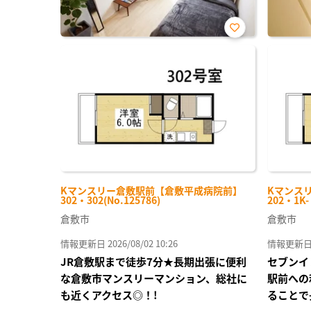
お気
に入
り登
録
Kマンスリー倉敷駅前【倉敷平成病院前】
Kマンス
302・302(No.125786)
202・1K
倉敷市
倉敷市
情報更新日 2026/08/02 10:26
情報更新日 20
JR倉敷駅まで徒歩7分★長期出張に便利
セブンイ
な倉敷市マンスリーマンション、総社に
駅前への
も近くアクセス◎！!
ることで