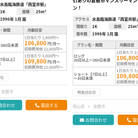
引ありの倉敷市マンスリーマン
水島臨海鉄道「西富井駅」
ン！
1K
25m²
面積
1996年 1月 築
水島臨海鉄道「西富井駅
アクセス
1K
25m
間取り
面積
・期間
月額目安
1996年 1月 築
築年数
1日当たり 2,900円～
106,800
円/月～
プラン名・期間
月額目安
360日未満
初期費用他 22,000円～
1日当たり 2,
1日当たり 3,000円～
ロング
106,80
7日以上】
109,800
30日以上～360日未満
円/月～
満
初期費用他 2
初期費用他 22,000円～
1日当たり 3,
ショート【7日以上】
109,80
応可
～30日未満
初期費用他 2
倉敷市
特急対応可
問合わせ
電話する
岡山県
倉敷市
お問合わせ
電