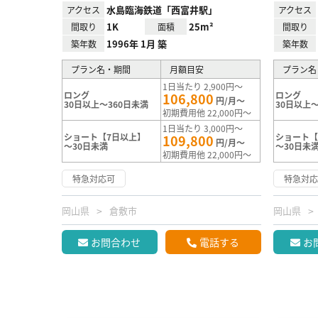
水島臨海鉄道「西富井駅」
アクセス
アクセス
1K
25m²
間取り
面積
間取り
1996年 1月 築
築年数
築年数
プラン名・期間
月額目安
プラン名
1日当たり 2,900円～
ロング
ロング
106,800
円/月～
30日以上～360日未満
30日以上～
初期費用他 22,000円～
1日当たり 3,000円～
ショート【7日以上】
ショート【
109,800
円/月～
～30日未満
～30日未
初期費用他 22,000円～
特急対応可
特急対
岡山県
倉敷市
岡山県
お問合わせ
電話する
お