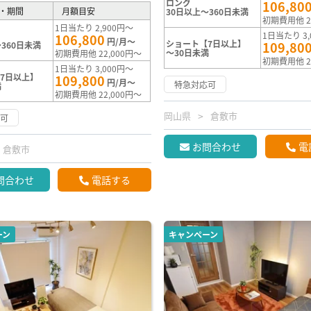
ロング
106,80
・期間
月額目安
30日以上～360日未満
初期費用他 2
1日当たり 2,900円～
1日当たり 3,
106,800
円/月～
ショート【7日以上】
109,80
360日未満
～30日未満
初期費用他 22,000円～
初期費用他 2
1日当たり 3,000円～
7日以上】
109,800
円/月～
特急対応可
満
初期費用他 22,000円～
岡山県
倉敷市
応可
お問合わせ
電
倉敷市
問合わせ
電話する
ーン
キャンペーン