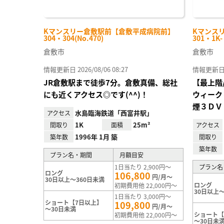
Kマンスリー倉敷駅前【倉敷平成病院前】
Kマンス
304・304(No.470)
301・1K
倉敷市
倉敷市
情報更新日 2026/08/06 08:27
情報更新日 20
JR倉敷駅まで徒歩7分。倉敷真備、総社
【最上階
にも近くアクセス◎です(^^)！
ウィーク
煙３ＤＶ
水島臨海鉄道「西富井駅」
アクセス
1K
25m²
間取り
面積
アクセス
1996年 1月 築
築年数
間取り
築年数
プラン名・期間
月額目安
1日当たり 2,900円～
プラン名
ロング
106,800
円/月～
30日以上～360日未満
ロング
初期費用他 22,000円～
30日以上～
1日当たり 3,000円～
ショート【7日以上】
109,800
円/月～
～30日未満
ショート【
初期費用他 22,000円～
～30日未