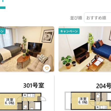
並び順
ーン
キャンペーン
お気
に入
り登
録