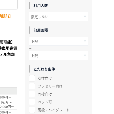
利用人数
病院前】
部屋面積
居可能】
・駐車場完備
～
テル角部
こだわり条件
」
²
女性向け
ファミリー向け
同棲向け
900円～
0
ペット可
円/月～
2,000円～
高級・ハイグレード
000円～