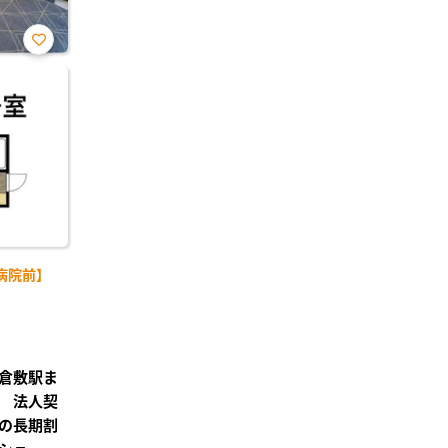
お気
に入
り登
録
病院前】
倉敷駅ま
 法人契
の長期割