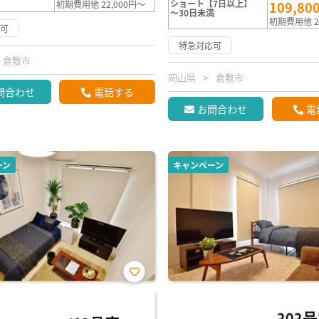
ショート【7日以上】
初期費用他 22,000円～
109,80
～30日未満
初期費用他 2
応可
特急対応可
倉敷市
岡山県
倉敷市
問合わせ
電話する
お問合わせ
電
ーン
キャンペーン
お気
に入
り登
録