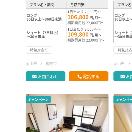
プラン名・期間
月額目安
プラン名
1日当たり 2,900円～
ロング
ロング
106,800
円/月～
30日以上～360日未満
30日以上～
初期費用他 22,000円～
1日当たり 3,000円～
ショート【7日以上】
ショート【
109,800
円/月～
～30日未満
～30日未
初期費用他 22,000円～
特急対応可
特急対
岡山県
倉敷市
岡山県
お問合わせ
電話する
お
キャンペーン
キャンペ