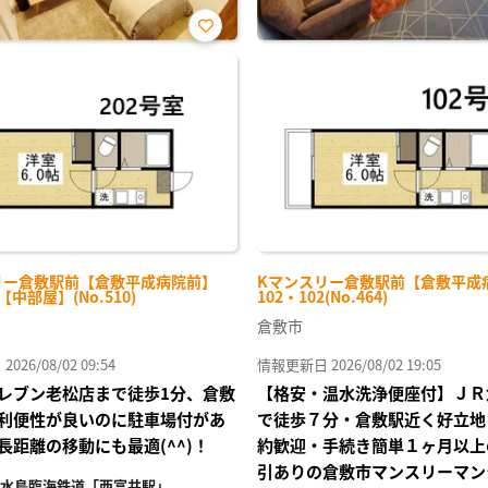
お気
に入
り登
録
リー倉敷駅前【倉敷平成病院前】
Kマンスリー倉敷駅前【倉敷平成
-【中部屋】(No.510)
102・102(No.464)
倉敷市
26/08/02 09:54
情報更新日 2026/08/02 19:05
レブン老松店まで徒歩1分、倉敷
【格安・温水洗浄便座付】ＪＲ
利便性が良いのに駐車場付があ
で徒歩７分・倉敷駅近く好立地
長距離の移動にも最適(^^)！
約歓迎・手続き簡単１ヶ月以上
引ありの倉敷市マンスリーマン
水島臨海鉄道「西富井駅」