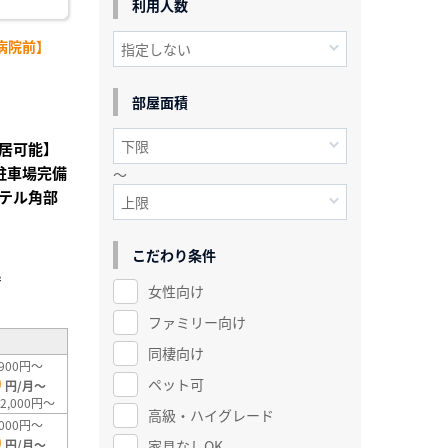
利用人数
病院前】
部屋面積
居可能】
・駐車場完備
～
テル角部
こだわり条件
」
²
女性向け
ファミリー向け
同棲向け
900円～
0
ペット可
円/月～
2,000円～
高級・ハイグレード
000円～
0
家具なしOK
円/月～