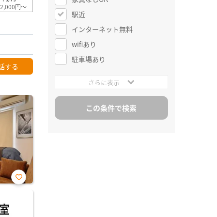
2,000円～
駅近
インターネット無料
wifiあり
駐車場あり
話する
さらに表示
お気
に入
り登
録