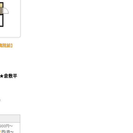
病院前】
★倉敷平
」
²
900円～
0
円/月～