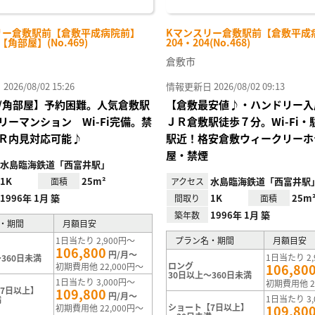
リー倉敷駅前【倉敷平成病院前】
Kマンスリー倉敷駅前【倉敷平成
-【角部屋】(No.469)
204・204(No.468)
倉敷市
26/08/02 15:26
情報更新日 2026/08/02 09:13
/角部屋】予約困難。人気倉敷駅
【倉敷最安値♪・ハンドリー入
リーマンション Wi-Fi完備。禁
ＪＲ倉敷駅徒歩７分。Wi-Fi
Ｒ内見対応可能♪
駅近！格安倉敷ウィークリーホ
屋・禁煙
水島臨海鉄道「西富井駅」
1K
25m²
水島臨海鉄道「西富井駅
面積
アクセス
1996年 1月 築
1K
25m
間取り
面積
1996年 1月 築
築年数
・期間
月額目安
1日当たり 2,900円～
プラン名・期間
月額目安
106,800
円/月～
1日当たり 2,
360日未満
ロング
初期費用他 22,000円～
106,80
30日以上～360日未満
1日当たり 3,000円～
初期費用他 2
7日以上】
109,800
円/月～
1日当たり 3,
満
ショート【7日以上】
初期費用他 22,000円～
109,80