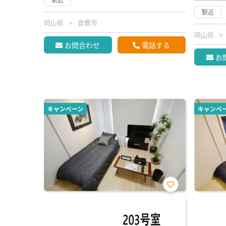
駅近
岡山県
倉敷市
岡山県
お問合わせ
電話する
お
キャンペーン
キャンペ
お気
に入
り登
録