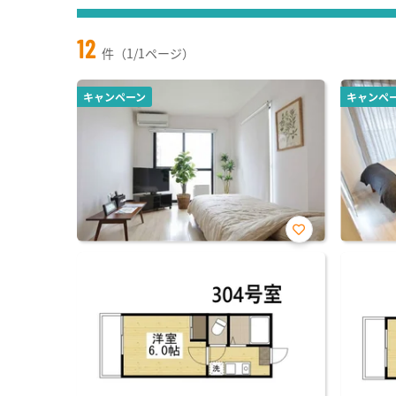
12
件（1/1ページ）
キャンペーン
キャンペ
お気
に入
り登
録