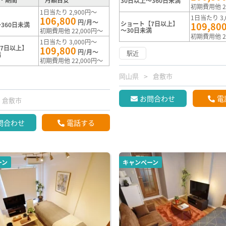
30日以上～360日未満
初期費用他 2
1日当たり 2,900円～
1日当たり 3,
106,800
円/月～
ショート【7日以上】
109,80
360日未満
～30日未満
初期費用他 22,000円～
初期費用他 2
1日当たり 3,000円～
7日以上】
109,800
円/月～
駅近
満
初期費用他 22,000円～
岡山県
倉敷市
お問合わせ
電
倉敷市
問合わせ
電話する
ーン
キャンペーン