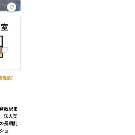
お気
に入
り登
録
病院前】
倉敷駅ま
 法人契
の長期割
ショ