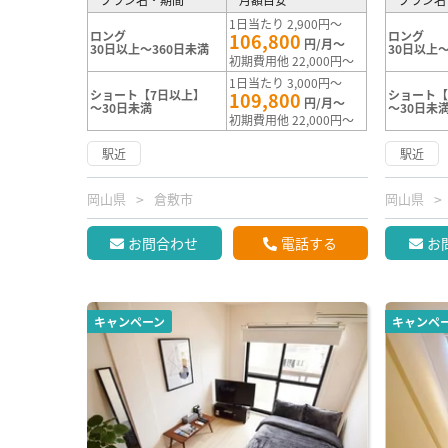
1日当たり 2,900円～
ロング
ロング
106,800
円/月～
30日以上～360日未満
30日以上～
初期費用他 22,000円～
1日当たり 3,000円～
ショート【7日以上】
ショート【
109,800
円/月～
～30日未満
～30日未
初期費用他 22,000円～
駅近
駅近
岡山県
倉敷市
岡山県
お問合わせ
電話する
お
キャンペーン
キャンペ