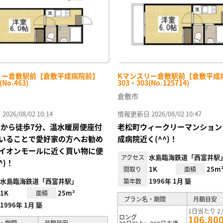
リー倉敷駅前【倉敷平成病院前】
Kマンスリー倉敷駅前【倉敷平成
(No.463)
303・303(No.125714)
倉敷市
26/08/02 10:14
情報更新日 2026/08/02 10:47
駅から徒歩7分、温水暖房便座付
老松町ウィークリーマンション
いることで愛好家の方へお勧め
成病院近く(^^)！
イオンモールに近く買い物に便
水島臨海鉄道「西富井駅
アクセス
^)！
1K
25m
間取り
面積
水島臨海鉄道「西富井駅」
1996年 1月 築
築年数
1K
25m²
面積
プラン名・期間
月額目安
1996年 1月 築
1日当たり 2,
ロング
106,80
・期間
月額目安