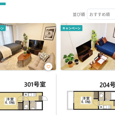
並び順
ーン
キャンペーン
お気
に入
り登
録