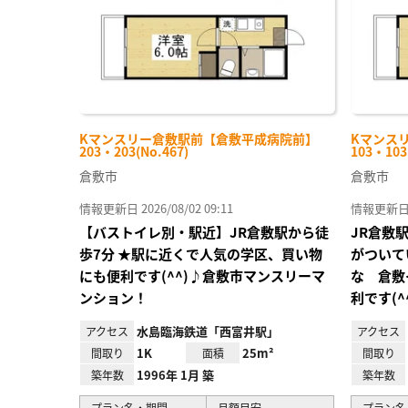
Kマンスリー倉敷駅前【倉敷平成病院前】
Kマンス
203・203(No.467)
103・103
倉敷市
倉敷市
情報更新日 2026/08/02 09:11
情報更新日 20
【バストイレ別・駅近】JR倉敷駅から徒
JR倉敷
歩7分 ★駅に近くで人気の学区、買い物
がついて
にも便利です(^^)♪倉敷市マンスリーマ
な 倉敷
ンション！
利です(^
水島臨海鉄道「西富井駅」
アクセス
アクセス
1K
25m²
間取り
面積
間取り
1996年 1月 築
築年数
築年数
プラン名・期間
月額目安
プラン名