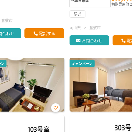
～30日未満
初期費用他 2
駅近
倉敷市
岡山県
倉敷市
問合わせ
電話する
お問合わせ
電
ーン
キャンペーン
お気
に入
り登
録