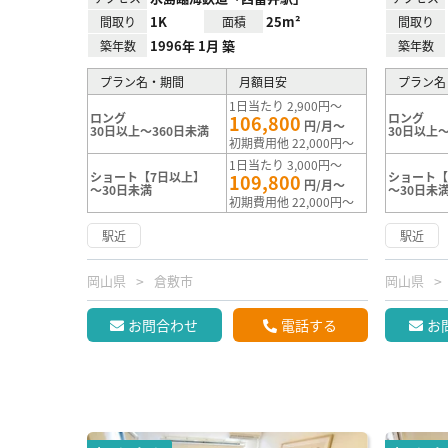
1K
25m²
間取り
面積
間取り
1996年 1月 築
築年数
築年数
プラン名・期間
月額目安
プラン名
1日当たり 2,900円～
ロング
ロング
106,800
円/月～
30日以上～360日未満
30日以上～
初期費用他 22,000円～
1日当たり 3,000円～
ショート【7日以上】
ショート【
109,800
円/月～
～30日未満
～30日未
初期費用他 22,000円～
駅近
駅近
岡山県
倉敷市
岡山県
お問合わせ
電話する
お