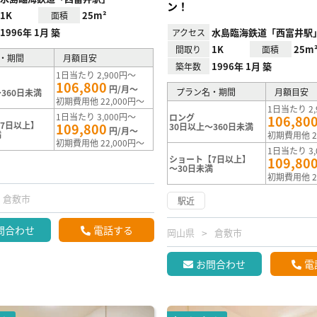
ン！
1K
25m²
面積
1996年 1月 築
水島臨海鉄道「西富井駅
アクセス
1K
25m
間取り
面積
・期間
月額目安
1996年 1月 築
築年数
1日当たり 2,900円～
106,800
円/月～
プラン名・期間
月額目安
360日未満
初期費用他 22,000円～
1日当たり 2,
1日当たり 3,000円～
ロング
106,80
7日以上】
109,800
30日以上～360日未満
円/月～
満
初期費用他 2
初期費用他 22,000円～
1日当たり 3,
ショート【7日以上】
109,80
～30日未満
初期費用他 2
倉敷市
駅近
問合わせ
電話する
岡山県
倉敷市
お問合わせ
電