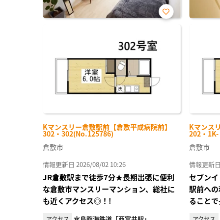
お気
に入
り登
録
Kマンスリー倉敷駅前【倉敷平成病院前】
Kマンス
302・302(No.125786)
202・1K
倉敷市
倉敷市
情報更新日 2026/08/02 10:26
情報更新日 20
JR倉敷駅まで徒歩7分★長期出張に便利
セブンイ
な倉敷市マンスリーマンション、総社に
駅前への
も近くアクセス◎！!
ることで
水島臨海鉄道「西富井駅」
アクセス
アクセス