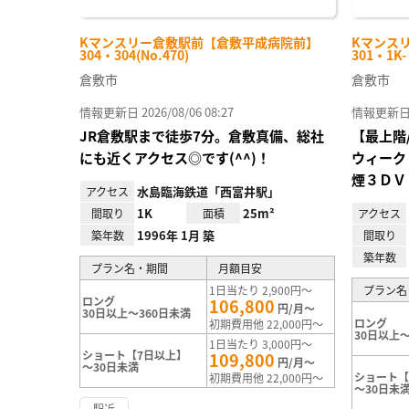
Kマンスリー倉敷駅前【倉敷平成病院前】
Kマンス
304・304(No.470)
301・1K
倉敷市
倉敷市
情報更新日 2026/08/06 08:27
情報更新日 20
JR倉敷駅まで徒歩7分。倉敷真備、総社
【最上階
にも近くアクセス◎です(^^)！
ウィーク
煙３ＤＶ
水島臨海鉄道「西富井駅」
アクセス
1K
25m²
間取り
面積
アクセス
1996年 1月 築
築年数
間取り
築年数
プラン名・期間
月額目安
1日当たり 2,900円～
プラン名
ロング
106,800
円/月～
30日以上～360日未満
ロング
初期費用他 22,000円～
30日以上～
1日当たり 3,000円～
ショート【7日以上】
109,800
円/月～
～30日未満
ショート【
初期費用他 22,000円～
～30日未
駅近