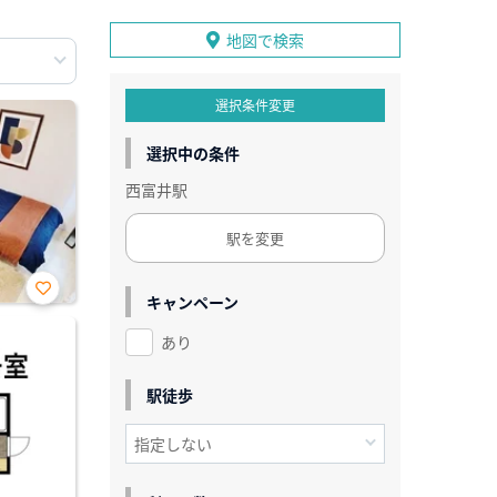
地図で検索
選択条件変更
選択中の条件
西富井駅
駅を変更
キャンペーン
お気
に入
あり
り登
録
駅徒歩