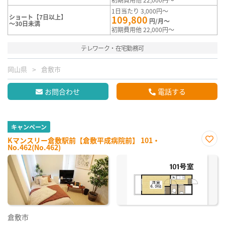
1日当たり 3,000円～
ショート【7日以上】
109,800
円/月～
～30日未満
初期費用他 22,000円～
テレワーク・在宅勤務可
岡山県
倉敷市
お問合わせ
電話する
キャンペーン
Kマンスリー倉敷駅前【倉敷平成病院前】 101・
No.462(No.462)
お気
に入
り登
録
倉敷市