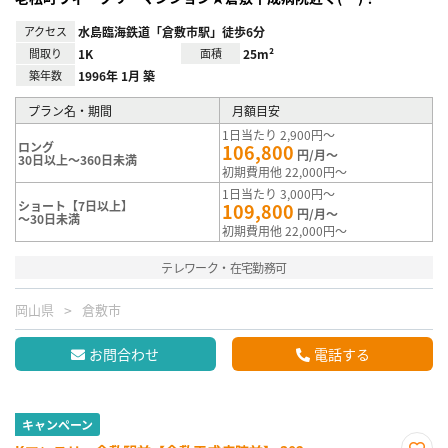
アクセス
水島臨海鉄道「倉敷市駅」徒歩6分
間取り
1K
面積
25m²
築年数
1996年 1月 築
プラン名・期間
月額目安
1日当たり 2,900円～
ロング
106,800
円/月～
30日以上～360日未満
初期費用他 22,000円～
1日当たり 3,000円～
ショート【7日以上】
109,800
円/月～
～30日未満
初期費用他 22,000円～
テレワーク・在宅勤務可
岡山県
倉敷市
お問合わせ
電話する
キャンペーン