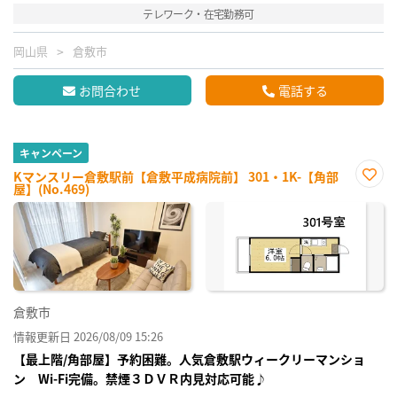
テレワーク・在宅勤務可
岡山県
倉敷市
お問合わせ
電話する
キャンペーン
Kマンスリー倉敷駅前【倉敷平成病院前】 301・1K-【角部
屋】(No.469)
お気
に入
り登
録
倉敷市
情報更新日 2026/08/09 15:26
【最上階/角部屋】予約困難。人気倉敷駅ウィークリーマンショ
ン Wi-Fi完備。禁煙３ＤＶＲ内見対応可能♪