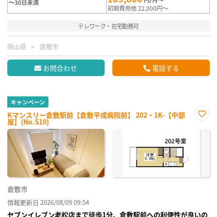
～30日未満
初期費用他 22,000円～
テレワーク・在宅勤務可
岡山県
倉敷市
お問合わせ
電話する
キャンペーン
Kマンスリー倉敷駅前【倉敷平成病院前】 202・1K-【中部
屋】(No.510)
お気
に入
り登
録
倉敷市
情報更新日 2026/08/09 09:54
セブンイレブン老松店まで徒歩1分、倉敷駅前への利便性が良いの