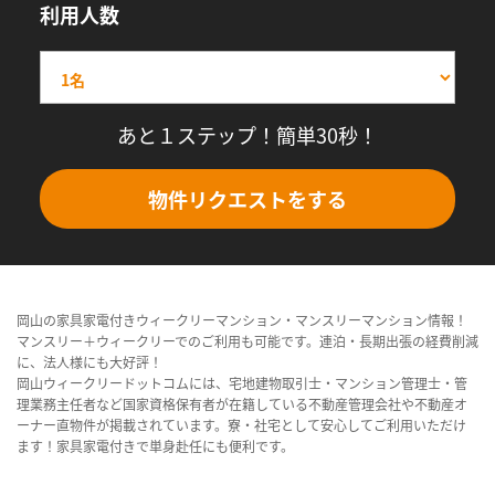
利用人数
あと１ステップ！簡単30秒！
物件リクエストをする
岡山の家具家電付きウィークリーマンション・マンスリーマンション情報！
マンスリー＋ウィークリーでのご利用も可能です。連泊・長期出張の経費削減
に、法人様にも大好評！
岡山ウィークリードットコムには、宅地建物取引士・マンション管理士・管
理業務主任者など国家資格保有者が在籍している不動産管理会社や不動産オ
ーナー直物件が掲載されています。寮・社宅として安心してご利用いただけ
ます！家具家電付きで単身赴任にも便利です。