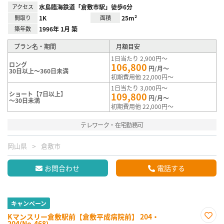
アクセス
水島臨海鉄道「倉敷市駅」徒歩6分
間取り
1K
面積
25m²
築年数
1996年 1月 築
プラン名・期間
月額目安
1日当たり 2,900円～
ロング
106,800
円/月～
30日以上～360日未満
初期費用他 22,000円～
1日当たり 3,000円～
ショート【7日以上】
109,800
円/月～
～30日未満
初期費用他 22,000円～
テレワーク・在宅勤務可
岡山県
倉敷市
お問合わせ
電話する
キャンペーン
Kマンスリー倉敷駅前【倉敷平成病院前】 204・
204(No.468)