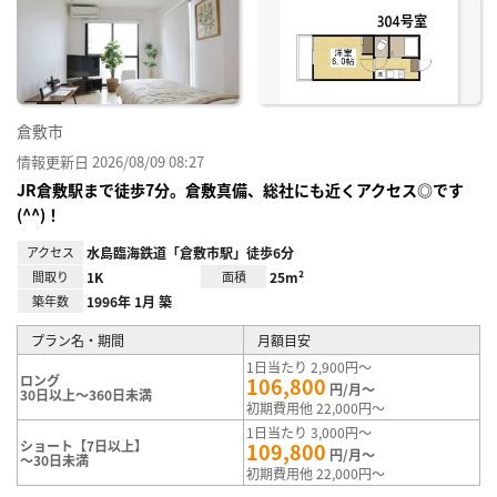
り登
録
倉敷市
情報更新日 2026/08/09 08:27
JR倉敷駅まで徒歩7分。倉敷真備、総社にも近くアクセス◎です
(^^)！
アクセス
水島臨海鉄道「倉敷市駅」徒歩6分
間取り
1K
面積
25m²
築年数
1996年 1月 築
プラン名・期間
月額目安
1日当たり 2,900円～
ロング
106,800
円/月～
30日以上～360日未満
初期費用他 22,000円～
1日当たり 3,000円～
ショート【7日以上】
109,800
円/月～
～30日未満
初期費用他 22,000円～