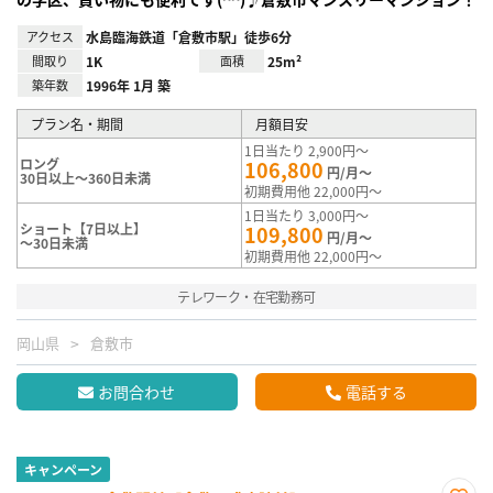
アクセス
水島臨海鉄道「倉敷市駅」徒歩6分
間取り
1K
面積
25m²
築年数
1996年 1月 築
プラン名・期間
月額目安
1日当たり 2,900円～
ロング
106,800
円/月～
30日以上～360日未満
初期費用他 22,000円～
1日当たり 3,000円～
ショート【7日以上】
109,800
円/月～
～30日未満
初期費用他 22,000円～
テレワーク・在宅勤務可
岡山県
倉敷市
お問合わせ
電話する
キャンペーン