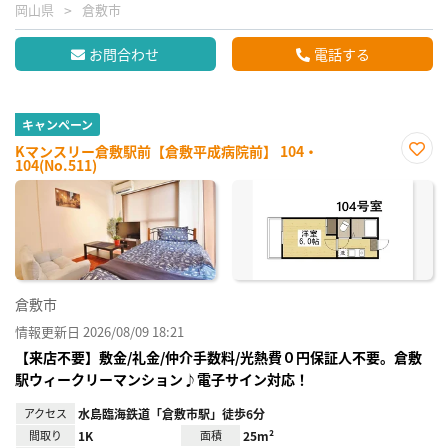
岡山県
倉敷市
お問合わせ
電話する
キャンペーン
Kマンスリー倉敷駅前【倉敷平成病院前】 104・
104(No.511)
お気
に入
り登
録
倉敷市
情報更新日 2026/08/09 18:21
【来店不要】敷金/礼金/仲介手数料/光熱費０円保証人不要。倉敷
駅ウィークリーマンション♪電子サイン対応！
アクセス
水島臨海鉄道「倉敷市駅」徒歩6分
間取り
1K
面積
25m²