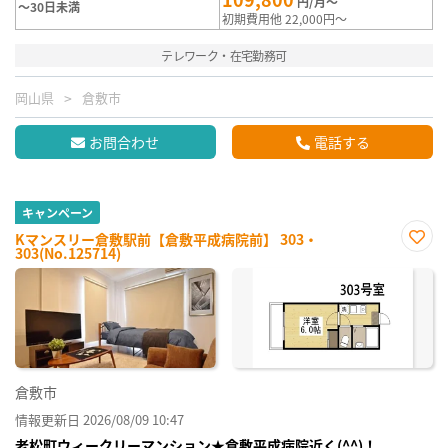
円/月～
～30日未満
初期費用他 22,000円～
テレワーク・在宅勤務可
岡山県
倉敷市
お問合わせ
電話する
キャンペーン
Kマンスリー倉敷駅前【倉敷平成病院前】 303・
303(No.125714)
お気
に入
り登
録
倉敷市
情報更新日 2026/08/09 10:47
老松町ウィークリーマンション★倉敷平成病院近く(^^)！