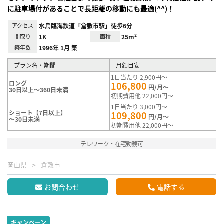
に駐車場付があることで長距離の移動にも最適(^^)！
アクセス
水島臨海鉄道「倉敷市駅」徒歩6分
間取り
1K
面積
25m²
築年数
1996年 1月 築
プラン名・期間
月額目安
1日当たり 2,900円～
ロング
106,800
円/月～
30日以上～360日未満
初期費用他 22,000円～
1日当たり 3,000円～
ショート【7日以上】
109,800
円/月～
～30日未満
初期費用他 22,000円～
テレワーク・在宅勤務可
岡山県
倉敷市
お問合わせ
電話する
キャンペーン