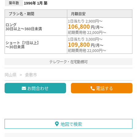
築年数
1996年 1月 築
プラン名・期間
月額目安
1日当たり 2,900円～
ロング
106,800
円/月～
30日以上～360日未満
初期費用他 22,000円～
1日当たり 3,000円～
ショート【7日以上】
109,800
円/月～
～30日未満
初期費用他 22,000円～
テレワーク・在宅勤務可
岡山県
倉敷市
お問合わせ
電話する
地図で検索