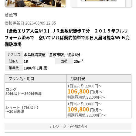
倉敷市
情報更新日 2026/08/09 12:35
【倉敷エリア人気№１】ＪＲ倉敷駅徒歩７分 ２０１５年フルリ
フォーム済みで 空いていれば契約簡単で即日入居可能なWi-Fi完
備駐車場
アクセス
水島臨海鉄道「倉敷市駅」徒歩6分
間取り
1K
面積
25m²
築年数
1996年 1月 築
プラン名・期間
月額目安
1日当たり 2,900円～
ロング
106,800
円/月～
30日以上～360日未満
初期費用他 22,000円～
1日当たり 3,000円～
ショート【7日以上】
109,800
円/月～
～30日未満
初期費用他 22,000円～
テレワーク・在宅勤務可