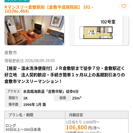
Kマンスリー倉敷駅前【倉敷平成病院前】 102・
102(No.464)
お気
に入
り登
録
倉敷市
情報更新日 2026/08/09 19:05
【格安・温水洗浄便座付】ＪＲ倉敷駅まで徒歩７分・倉敷駅近く
好立地 法人契約歓迎・手続き簡単１ヶ月以上の長期割引ありの
倉敷市マンスリーマンション！
アクセス
水島臨海鉄道「倉敷市駅」徒歩6分
間取り
1K
面積
25m²
築年数
1996年 1月 築
プラン名・期間
月額目安
1日当たり 2,900円～
ロング
106,800
円/月～
30日以上～360日未満
初期費用他 22,000円～