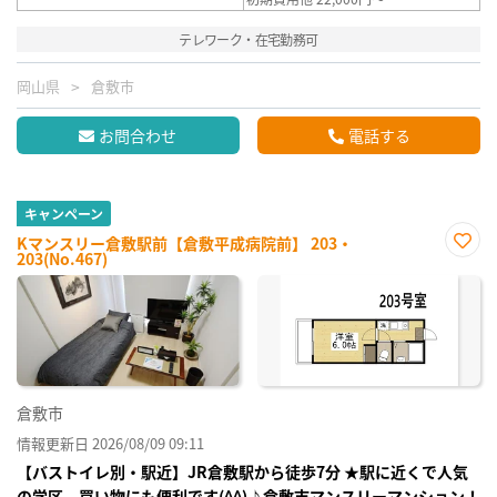
テレワーク・在宅勤務可
岡山県
倉敷市
お問合わせ
電話する
キャンペーン
Kマンスリー倉敷駅前【倉敷平成病院前】 203・
203(No.467)
お気
に入
り登
録
倉敷市
情報更新日 2026/08/09 09:11
【バストイレ別・駅近】JR倉敷駅から徒歩7分 ★駅に近くで人気
の学区、買い物にも便利です(^^)♪倉敷市マンスリーマンション！