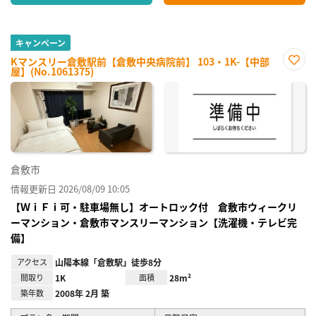
キャンペーン
Kマンスリー倉敷駅前【倉敷中央病院前】 103・1K-【中部
屋】(No.1061375)
お気
に入
り登
録
倉敷市
情報更新日 2026/08/09 10:05
【ＷｉＦｉ可・駐車場無し】オートロック付 倉敷市ウィークリ
ーマンション・倉敷市マンスリーマンション【洗濯機・テレビ完
備】
アクセス
山陽本線「倉敷駅」徒歩8分
間取り
1K
面積
28m²
築年数
2008年 2月 築