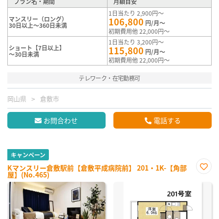
プラン名・期間
月額目安
1日当たり 2,900円～
マンスリー（ロング）
106,800
円/月～
30日以上～360日未満
初期費用他 22,000円～
1日当たり 3,200円～
ショート【7日以上】
115,800
円/月～
～30日未満
初期費用他 22,000円～
テレワーク・在宅勤務可
岡山県
倉敷市
お問合わせ
電話する
キャンペーン
Kマンスリー倉敷駅前【倉敷平成病院前】 201・1K-【角部
屋】(No.465)
お気
に入
り登
録