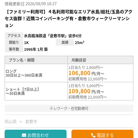
情報更新日 2026/08/09 18:27
【ファミリー利用可】４名利用可能なエリア水島/総社/玉島のアク
セス抜群！近隣コインパーキング有・倉敷市ウィークリーマンシ
ョン
アクセス
水島臨海鉄道「倉敷市駅」徒歩6分
間取り
1K
面積
25m²
築年数
1996年 1月 築
プラン名・期間
月額目安
1日当たり 2,900円～
ロング
106,800
円/月～
30日以上～360日未満
初期費用他 22,000円～
1日当たり 3,000円～
ショート【7日以上】
109,800
円/月～
～30日未満
初期費用他 22,000円～
テレワーク・在宅勤務可
岡山県
倉敷市
お問合わせ
電話する