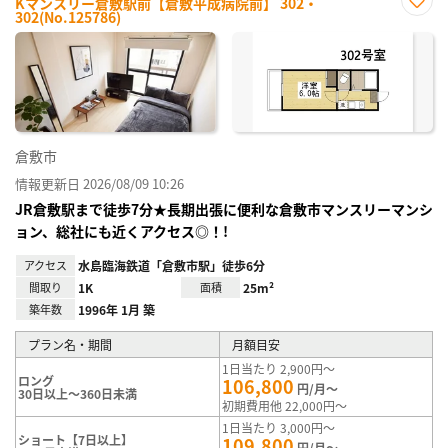
Kマンスリー倉敷駅前【倉敷平成病院前】 302・
302(No.125786)
お気
に入
り登
録
倉敷市
情報更新日 2026/08/09 10:26
JR倉敷駅まで徒歩7分★長期出張に便利な倉敷市マンスリーマンシ
ョン、総社にも近くアクセス◎！!
アクセス
水島臨海鉄道「倉敷市駅」徒歩6分
間取り
1K
面積
25m²
築年数
1996年 1月 築
プラン名・期間
月額目安
1日当たり 2,900円～
ロング
106,800
円/月～
30日以上～360日未満
初期費用他 22,000円～
1日当たり 3,000円～
ショート【7日以上】
109,800
円/月～