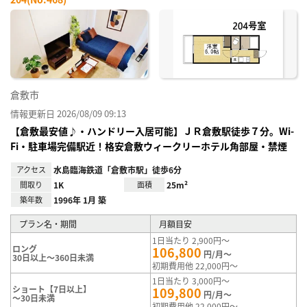
お気
に入
り登
録
倉敷市
情報更新日 2026/08/09 09:13
【倉敷最安値♪・ハンドリー入居可能】ＪＲ倉敷駅徒歩７分。Wi-
Fi・駐車場完備駅近！格安倉敷ウィークリーホテル角部屋・禁煙
アクセス
水島臨海鉄道「倉敷市駅」徒歩6分
間取り
1K
面積
25m²
築年数
1996年 1月 築
プラン名・期間
月額目安
1日当たり 2,900円～
ロング
106,800
円/月～
30日以上～360日未満
初期費用他 22,000円～
1日当たり 3,000円～
ショート【7日以上】
109,800
円/月～
～30日未満
初期費用他 22,000円～