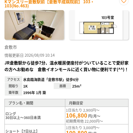
Kマンスリー倉敷駅前【倉敷平成病院前】 103・
103(No.463)
お気
に入
り登
録
倉敷市
情報更新日 2026/08/09 10:14
JR倉敷駅から徒歩7分、温水暖房便座付がついていることで愛好家
の方へお勧めな 倉敷イオンモールに近く買い物に便利です(^^)！
アクセス
水島臨海鉄道「倉敷市駅」徒歩6分
間取り
1K
面積
25m²
築年数
1996年 1月 築
プラン名・期間
月額目安
1日当たり 2,900円～
ロング
106,800
円/月～
30日以上～360日未満
初期費用他 22,000円～
1日当たり 3,000円～
ショート【7日以上】
109,800