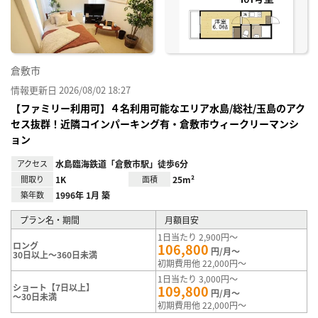
録
倉敷市
情報更新日 2026/08/02 18:27
【ファミリー利用可】４名利用可能なエリア水島/総社/玉島のアク
セス抜群！近隣コインパーキング有・倉敷市ウィークリーマンシ
ョン
アクセス
水島臨海鉄道「倉敷市駅」徒歩6分
間取り
1K
面積
25m²
築年数
1996年 1月 築
プラン名・期間
月額目安
1日当たり 2,900円～
ロング
106,800
円/月～
30日以上～360日未満
初期費用他 22,000円～
1日当たり 3,000円～
ショート【7日以上】
109,800
円/月～
～30日未満
初期費用他 22,000円～