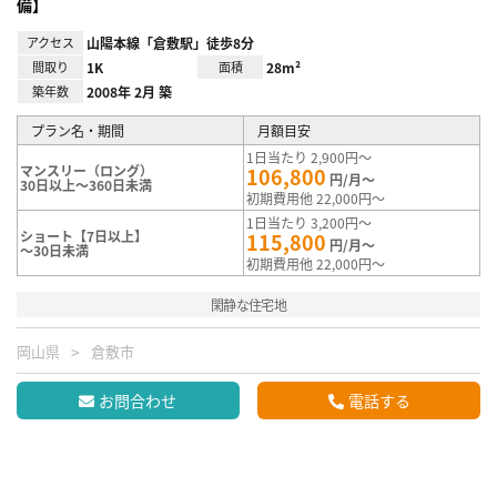
備】
アクセス
山陽本線「倉敷駅」徒歩8分
間取り
1K
面積
28m²
築年数
2008年 2月 築
プラン名・期間
月額目安
1日当たり 2,900円～
マンスリー（ロング）
106,800
円/月～
30日以上～360日未満
初期費用他 22,000円～
1日当たり 3,200円～
ショート【7日以上】
115,800
円/月～
～30日未満
初期費用他 22,000円～
閑静な住宅地
岡山県
倉敷市
お問合わせ
電話する