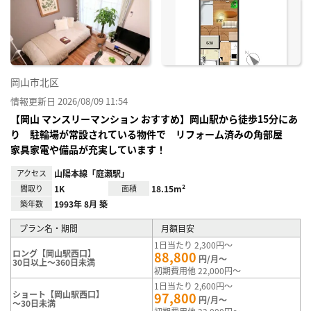
り登
録
岡山市北区
情報更新日 2026/08/09 11:54
【岡山 マンスリーマンション おすすめ】岡山駅から徒歩15分にあ
り 駐輪場が常設されている物件で リフォーム済みの角部屋
家具家電や備品が充実しています！
アクセス
山陽本線「庭瀬駅」
間取り
1K
面積
18.15m²
築年数
1993年 8月 築
プラン名・期間
月額目安
1日当たり 2,300円～
ロング【岡山駅西口】
88,800
円/月～
30日以上～360日未満
初期費用他 22,000円～
1日当たり 2,600円～
ショート【岡山駅西口】
97,800
円/月～
～30日未満