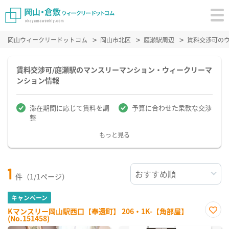
岡山ウィークリードットコム
岡山市北区
庭瀬駅周辺
賃料交渉可の
賃料交渉可/庭瀬駅のマンスリーマンション・ウィークリーマ
ンション情報
滞在期間に応じて賃料を調
予算に合わせた柔軟な交渉
整
もっと見る
1
件（1/1ページ）
キャンペーン
Kマンスリー岡山駅西口【奉還町】 206・1K-【角部屋】
(No.151458)
お気
に入