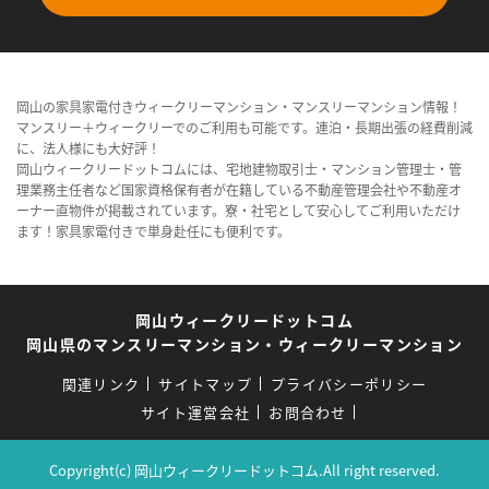
岡山の家具家電付きウィークリーマンション・マンスリーマンション情報！
マンスリー＋ウィークリーでのご利用も可能です。連泊・長期出張の経費削減
に、法人様にも大好評！
岡山ウィークリードットコムには、宅地建物取引士・マンション管理士・管
理業務主任者など国家資格保有者が在籍している不動産管理会社や不動産オ
ーナー直物件が掲載されています。寮・社宅として安心してご利用いただけ
ます！家具家電付きで単身赴任にも便利です。
岡山ウィークリードットコム
岡山県のマンスリーマンション・ウィークリーマンション
関連リンク
サイトマップ
プライバシーポリシー
サイト運営会社
お問合わせ
Copyright(c) 岡山ウィークリードットコム.All right reserved.