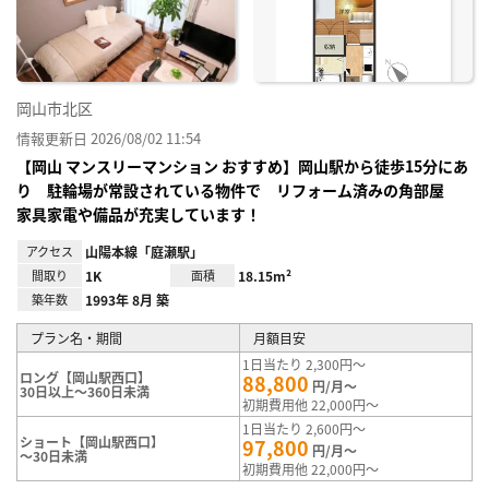
録
岡山市北区
情報更新日 2026/08/02 11:54
【岡山 マンスリーマンション おすすめ】岡山駅から徒歩15分にあ
り 駐輪場が常設されている物件で リフォーム済みの角部屋
家具家電や備品が充実しています！
アクセス
山陽本線「庭瀬駅」
間取り
1K
面積
18.15m²
築年数
1993年 8月 築
プラン名・期間
月額目安
1日当たり 2,300円～
ロング【岡山駅西口】
88,800
円/月～
30日以上～360日未満
初期費用他 22,000円～
1日当たり 2,600円～
ショート【岡山駅西口】
97,800
円/月～
～30日未満
初期費用他 22,000円～