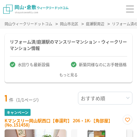
岡山ウィークリードットコム
岡山市北区
庭瀬駅周辺
リフォーム済
リフォーム済/庭瀬駅のマンスリーマンション・ウィークリー
マンション情報
水回りも最新設備
新築同様なのにお手軽価格
もっと見る
1
件（1/1ページ）
キャンペーン
Kマンスリー岡山駅西口【奉還町】 206・1K-【角部屋】
(No.151458)
お気
に入
り登