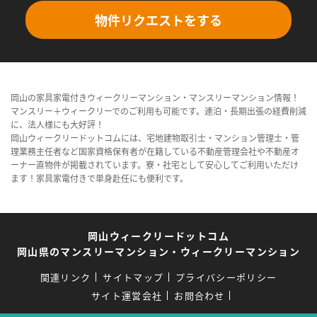
物件リクエストをする
岡山の家具家電付きウィークリーマンション・マンスリーマンション情報！
マンスリー＋ウィークリーでのご利用も可能です。連泊・長期出張の経費削減
に、法人様にも大好評！
岡山ウィークリードットコムには、宅地建物取引士・マンション管理士・管
理業務主任者など国家資格保有者が在籍している不動産管理会社や不動産オ
ーナー直物件が掲載されています。寮・社宅として安心してご利用いただけ
ます！家具家電付きで単身赴任にも便利です。
岡山ウィークリードットコム
岡山県のマンスリーマンション・ウィークリーマンション
関連リンク
サイトマップ
プライバシーポリシー
サイト運営会社
お問合わせ