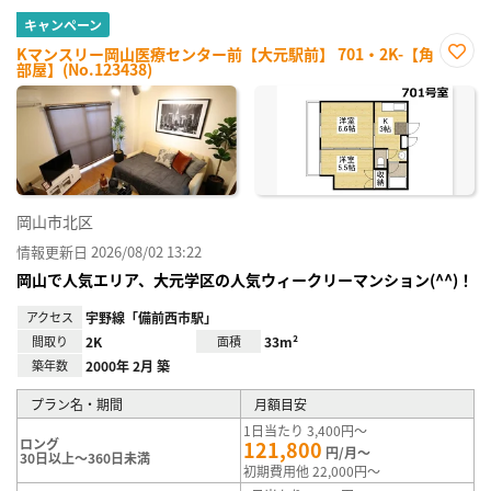
キャンペーン
Kマンスリー岡山医療センター前【大元駅前】 701・2K-【角
部屋】(No.123438)
お気
に入
り登
録
岡山市北区
情報更新日 2026/08/02 13:22
岡山で人気エリア、大元学区の人気ウィークリーマンション(^^)！
アクセス
宇野線「備前西市駅」
間取り
2K
面積
33m²
築年数
2000年 2月 築
プラン名・期間
月額目安
1日当たり 3,400円～
ロング
121,800
円/月～
30日以上～360日未満
初期費用他 22,000円～