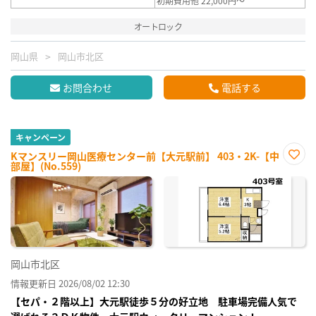
初期費用他 22,000円～
オートロック
岡山県
岡山市北区
お問合わせ
電話する
キャンペーン
Kマンスリー岡山医療センター前【大元駅前】 403・2K-【中
部屋】(No.559)
お気
に入
り登
録
岡山市北区
情報更新日 2026/08/02 12:30
【セパ・２階以上】大元駅徒歩５分の好立地 駐車場完備人気で