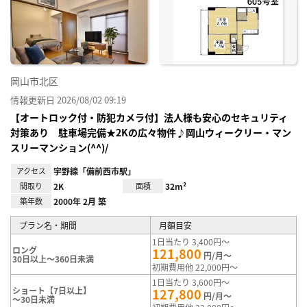
り登
録
岡山市北区
情報更新日 2026/08/02 09:19
【オートロック付・防犯カメラ付】法人様も安心のセキュリティ
対策あり 駐車場完備★2Kの広々物件♪岡山ウィークリー・マン
スリーマンション(^^)/
アクセス
宇野線「備前西市駅」
間取り
2K
面積
32m²
築年数
2000年 2月 築
プラン名・期間
月額目安
1日当たり 3,400円～
ロング
121,800
円/月～
30日以上～360日未満
初期費用他 22,000円～
1日当たり 3,600円～
ショート【7日以上】
127,800
円/月～
～30日未満