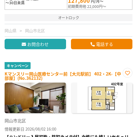
127,800
円/月～
～30日未満
初期費用他 22,000円～
オートロック
岡山県
岡山市北区
お問合わせ
電話する
キャンペーン
Kマンスリー岡山医療センター前【大元駅前】 402・2K-【中
部屋】(No.362132)
お気
に入
り登
録
岡山市北区
情報更新日 2026/08/02 16:00
【ハンドリー入居可能・防犯カメラ付】女性にも嬉しいセキュリ