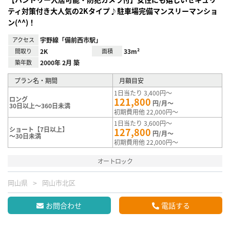
ティ対策付き大人気の2Kタイプ♪駐車場完備マンスリーマンショ
ン(^^)！
アクセス
宇野線「備前西市駅」
間取り
2K
面積
33m²
築年数
2000年 2月 築
プラン名・期間
月額目安
1日当たり 3,400円～
ロング
121,800
円/月～
30日以上～360日未満
初期費用他 22,000円～
1日当たり 3,600円～
ショート【7日以上】
127,800
円/月～
～30日未満
初期費用他 22,000円～
オートロック
岡山県
岡山市北区
お問合わせ
電話する