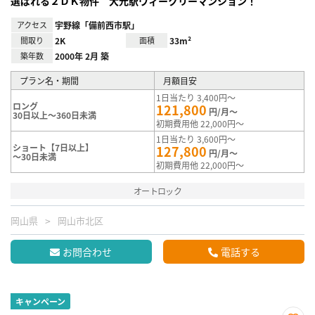
選ばれる２ＤＫ物件 大元駅ウィークリーマンション！
アクセス
宇野線「備前西市駅」
間取り
2K
面積
33m²
築年数
2000年 2月 築
プラン名・期間
月額目安
1日当たり 3,400円～
ロング
121,800
円/月～
30日以上～360日未満
初期費用他 22,000円～
1日当たり 3,600円～
ショート【7日以上】
127,800
円/月～
～30日未満
初期費用他 22,000円～
オートロック
岡山県
岡山市北区
お問合わせ
電話する
キャンペーン