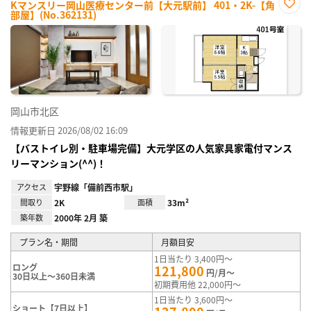
Kマンスリー岡山医療センター前【大元駅前】 401・2K-【角
部屋】(No.362131)
お気
に入
り登
録
岡山市北区
情報更新日 2026/08/02 16:09
【バストイレ別・駐車場完備】大元学区の人気家具家電付マンス
リーマンション(^^)！
アクセス
宇野線「備前西市駅」
間取り
2K
面積
33m²
築年数
2000年 2月 築
プラン名・期間
月額目安
1日当たり 3,400円～
ロング
121,800
円/月～
30日以上～360日未満
初期費用他 22,000円～
1日当たり 3,600円～
ショート【7日以上】