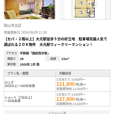
録
岡山市北区
情報更新日 2026/08/09 12:30
【セパ・２階以上】大元駅徒歩５分の好立地 駐車場完備人気で
選ばれる２ＤＫ物件 大元駅ウィークリーマンション！
アクセス
宇野線「備前西市駅」
間取り
2K
面積
33m²
築年数
2000年 2月 築
プラン名・期間
月額目安
1日当たり 3,400円～
ロング
121,800
円/月～
30日以上～360日未満
初期費用他 22,000円～
1日当たり 3,600円～
ショート【7日以上】
127,800
円/月～
～30日未満
初期費用他 22,000円～
リフォーム済