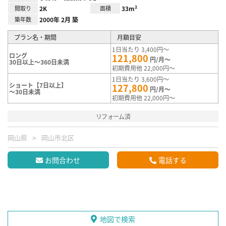
間取り
2K
面積
33m²
築年数
2000年 2月 築
プラン名・期間
月額目安
1日当たり 3,400円～
ロング
121,800
円/月～
30日以上～360日未満
初期費用他 22,000円～
1日当たり 3,600円～
ショート【7日以上】
127,800
円/月～
～30日未満
初期費用他 22,000円～
リフォーム済
岡山県
岡山市北区
お問合わせ
電話する
地図で検索