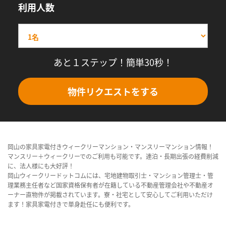
利用人数
あと１ステップ！簡単30秒！
物件リクエストをする
岡山の家具家電付きウィークリーマンション・マンスリーマンション情報！
マンスリー＋ウィークリーでのご利用も可能です。連泊・長期出張の経費削減
に、法人様にも大好評！
岡山ウィークリードットコムには、宅地建物取引士・マンション管理士・管
理業務主任者など国家資格保有者が在籍している不動産管理会社や不動産オ
ーナー直物件が掲載されています。寮・社宅として安心してご利用いただけ
ます！家具家電付きで単身赴任にも便利です。