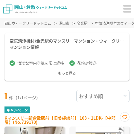
岡山ウィークリードットコム
浅口市
金光駅
空気清浄機付のウィー
空気清浄機付/金光駅のマンスリーマンション・ウィークリー
マンション情報
清潔な室内空気を常に維持
花粉対策◎
もっと見る
1
件（1/1ページ）
キャンペーン
Kマンスリー新倉敷駅前【旧美袋線前】 103・1LDK-【中部
屋】(No.739170)
お気
に入
り登