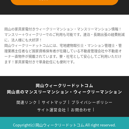
岡山の家具家電付きウィークリーマンション・マンスリーマンション情報！
マンスリー＋ウィークリーでのご利用も可能です。連泊・長期出張の経費削減
に、法人様にも大好評！
岡山ウィークリードットコムには、宅地建物取引士・マンション管理士・管
理業務主任者など国家資格保有者が在籍している不動産管理会社や不動産オ
ーナー直物件が掲載されています。寮・社宅として安心してご利用いただけ
ます！家具家電付きで単身赴任にも便利です。
岡山ウィークリードットコム
岡山県のマンスリーマンション・ウィークリーマンション
関連リンク
サイトマップ
プライバシーポリシー
サイト運営会社
お問合わせ
Copyright(c) 岡山ウィークリードットコム.All right reserved.