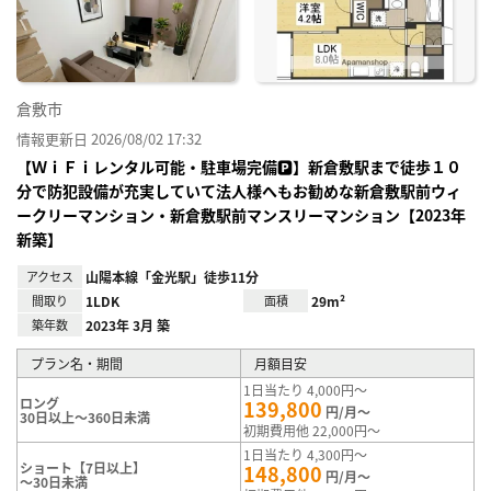
録
倉敷市
情報更新日 2026/08/02 17:32
【ＷｉＦｉレンタル可能・駐車場完備🅿】新倉敷駅まで徒歩１０
分で防犯設備が充実していて法人様へもお勧めな新倉敷駅前ウィ
ークリーマンション・新倉敷駅前マンスリーマンション【2023年
新築】
アクセス
山陽本線「金光駅」徒歩11分
間取り
1LDK
面積
29m²
築年数
2023年 3月 築
プラン名・期間
月額目安
1日当たり 4,000円～
ロング
139,800
円/月～
30日以上～360日未満
初期費用他 22,000円～
1日当たり 4,300円～
ショート【7日以上】
148,800
円/月～
～30日未満