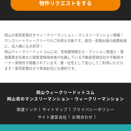
物件リクエストをする
岡山の家具家電付きウィークリーマンション・マンスリーマンション情報！
マンスリー＋ウィークリーでのご利用も可能です。連泊・長期出張の経費削減
に、法人様にも大好評！
岡山ウィークリードットコムには、宅地建物取引士・マンション管理士・管
理業務主任者など国家資格保有者が在籍している不動産管理会社や不動産オ
ーナー直物件が掲載されています。寮・社宅として安心してご利用いただけ
ます！家具家電付きで単身赴任にも便利です。
岡山ウィークリードットコム
岡山県のマンスリーマンション・ウィークリーマンション
関連リンク
サイトマップ
プライバシーポリシー
サイト運営会社
お問合わせ