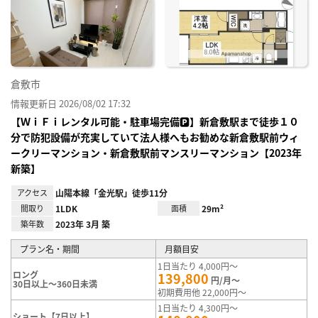
り登
録
倉敷市
情報更新日 2026/08/02 17:32
【ＷｉＦｉレンタル可能・駐車場完備🅿】新倉敷駅まで徒歩１０
分で防犯設備が充実していて法人様へもお勧めな新倉敷駅前ウィ
ークリーマンション・新倉敷駅前マンスリーマンション【2023年
新築】
アクセス
山陽本線「金光駅」徒歩11分
間取り
1LDK
面積
29m²
築年数
2023年 3月 築
プラン名・期間
月額目安
1日当たり 4,000円～
ロング
139,800
円/月～
30日以上～360日未満
初期費用他 22,000円～
1日当たり 4,300円～
ショート【7日以上】