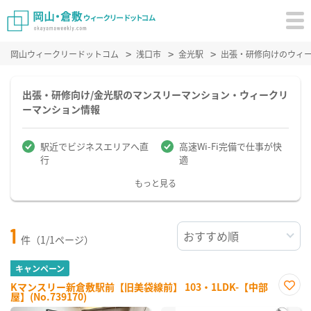
岡山ウィークリードットコム
浅口市
金光駅
出張・研修向けのウィ
出張・研修向け/金光駅のマンスリーマンション・ウィークリ
ーマンション情報
駅近でビジネスエリアへ直
高速Wi-Fi完備で仕事が快
行
適
もっと見る
1
件（1/1ページ）
キャンペーン
Kマンスリー新倉敷駅前【旧美袋線前】 103・1LDK-【中部
屋】(No.739170)
お気
に入