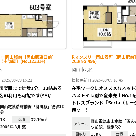
り登
録
リー岡山城前【岡山駅東口前】
Kマンスリー岡山表町【岡山駅前】 
-【中部屋】(No.123314)
203(No.496)
区
岡山市北区
26/08/09 16:21
情報更新日 2026/08/09 18:45
後楽園まで徒歩1分、10帖ある
在宅ワークにオススメなネット
名の利用も可能です(^^)/
バストイレ別で全米売上No.1
トレスブランド『Serta（サ
岡山電軌清輝橋線「柳川駅」徒歩13
備☺！!
分
1K
32.19m²
面積
岡山電軌東山本線「西大
アクセス
2006年 3月 築
ワ前駅」徒歩5分
1LDK
32
間取り
面積