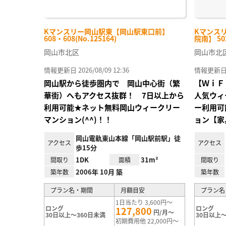
Kマンスリー岡山駅東【岡山駅東口前】
Kマンス
608・608(No.125164)
院南】 502
岡山市北区
岡山市北
情報更新日 2026/08/09 12:36
情報更新日 20
岡山駅から徒歩圏内で 岡山中心街（繁
【ＷｉＦ
華街）へもアクセス抜群！ 7日以上から
人気ウィ
利用可能★ネット無料岡山ウィークリー
ー利用可
マンション(^^)！！
ョン【家
岡山電軌東山本線「岡山駅前駅」徒
アクセス
アクセス
歩15分
1DK
31m²
間取り
面積
間取り
2006年 10月 築
築年数
築年数
プラン名・期間
月額目安
プラン名
1日当たり 3,600円～
ロング
ロング
127,800
円/月～
30日以上～360日未満
30日以上～
初期費用他 22,000円～