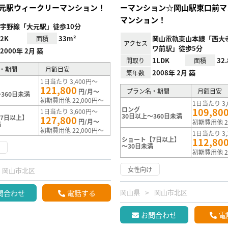
元駅ウィークリーマンション！
ーマンション☆岡山駅東口前マ
マンション！
宇野線「大元駅」徒歩10分
2K
33m²
岡山電軌東山本線「西大
面積
アクセス
ワ前駅」徒歩5分
2000年 2月 築
1LDK
32
間取り
面積
・期間
月額目安
2008年 2月 築
築年数
1日当たり 3,400円～
121,800
プラン名・期間
月額目安
円/月～
360日未満
初期費用他 22,000円～
1日当たり 3,
ロング
109,80
1日当たり 3,600円～
30日以上～360日未満
7日以上】
127,800
円/月～
初期費用他 2
満
初期費用他 22,000円～
1日当たり 3,
ショート【7日以上】
112,80
～30日未満
け
初期費用他 2
女性向け
岡山市北区
岡山県
岡山市北区
問合わせ
電話する
お問合わせ
電