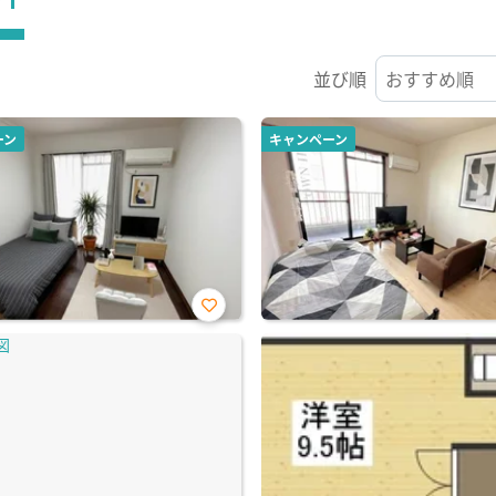
並び順
ーン
キャンペーン
お気
に入
り登
録