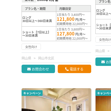
プラン名
プラン名・期間
月額目安
ロング
30日以上～
1日当たり 3,400円～
ロング
121,800
円/月～
30日以上～360日未満
初期費用他 22,000円～
ショート【
～30日未
1日当たり 3,600円～
ショート【7日以上】
127,800
円/月～
～30日未満
初期費用他 22,000円～
女性向
女性向け
岡山県
岡山県
岡山市北区
お
お問合わせ
電話する
キャンペーン
キャンペ