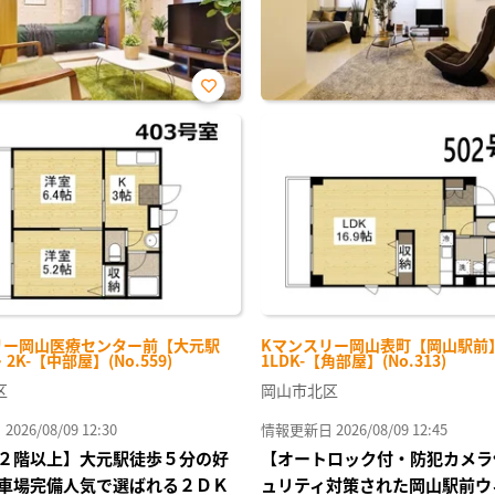
お気
に入
り登
録
リー岡山医療センター前【大元駅
Kマンスリー岡山表町【岡山駅前】 
・2K-【中部屋】(No.559)
1LDK-【角部屋】(No.313)
区
岡山市北区
26/08/09 12:30
情報更新日 2026/08/09 12:45
２階以上】大元駅徒歩５分の好
【オートロック付・防犯カメラ
車場完備人気で選ばれる２ＤＫ
ュリティ対策された岡山駅前ウ