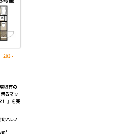
り登
録
203・
環境有の
を誇るマッ
ータ）』を完
寺町ハレノ
.8m²