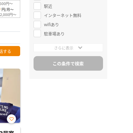
500円～
駅近
0
円/月～
2,000円～
インターネット無料
wifiあり
駐車場あり
さらに表示
話する
お気
に入