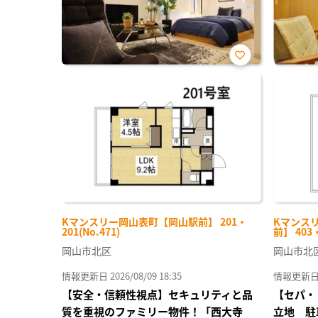
お気
に入
り登
録
Kマンスリー岡山表町【岡山駅前】 201・
Kマンス
201(No.471)
前】 403
岡山市北区
岡山市北
情報更新日 2026/08/09 18:35
情報更新日 20
【安全・信頼性視点】セキュリティと品
【セパ・
質を重視のファミリー物件！「西大寺
立地 駐