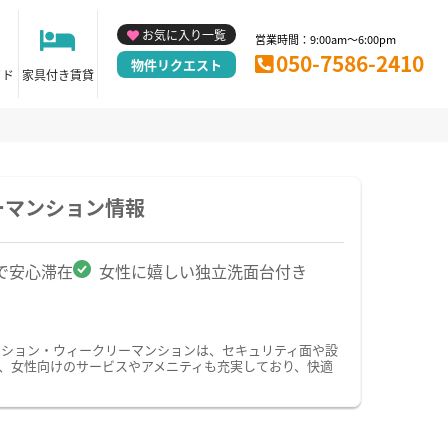
お気に入り一覧
営業時間：9:00am～6:00pm
050-7586-2410
物件リクエスト
イド
家具付き賃貸
ーマンション情報
で安心滞在
女性に嬉しい独立洗面台付き
ンション・ウィークリーマンションは、セキュリティ面や設
た、女性向けのサービスやアメニティも充実しており、快適