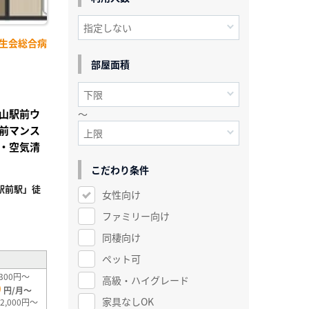
済生会総合病
部屋面積
山駅前ウ
～
前マンス
・空気清
こだわり条件
駅前駅」徒
女性向け
ファミリー向け
²
同棲向け
ペット可
300円～
高級・ハイグレード
0
円/月～
家具なしOK
2,000円～