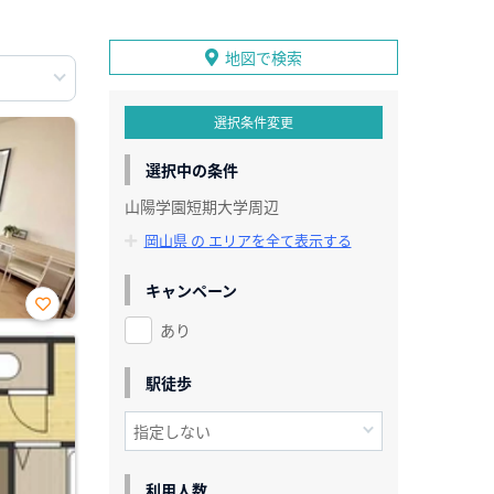
地図で検索
選択条件変更
選択中の条件
山陽学園短期大学周辺
岡山県 の エリアを全て表示する
キャンペーン
あり
お気
に入
り登
録
駅徒歩
利用人数