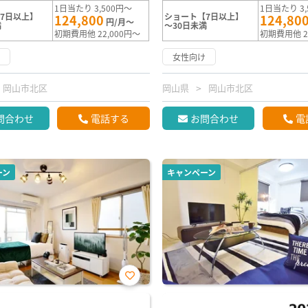
1日当たり 3,500円～
1日当たり 3,
7日以上】
ショート【7日以上】
124,800
124,80
円/月～
満
～30日未満
初期費用他 22,000円～
初期費用他 2
け
女性向け
岡山市北区
岡山県
岡山市北区
問合わせ
電話する
お問合わせ
電
ーン
キャンペーン
お気
に入