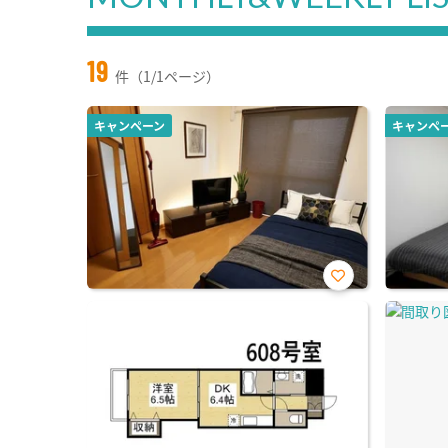
19
件（1/1ページ）
キャンペーン
キャンペ
お気
に入
り登
録