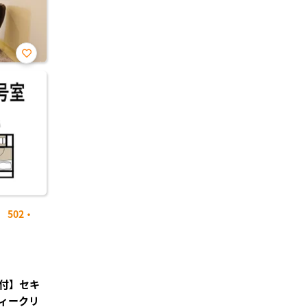
お気
に入
り登
録
502・
付】セキ
ィークリ