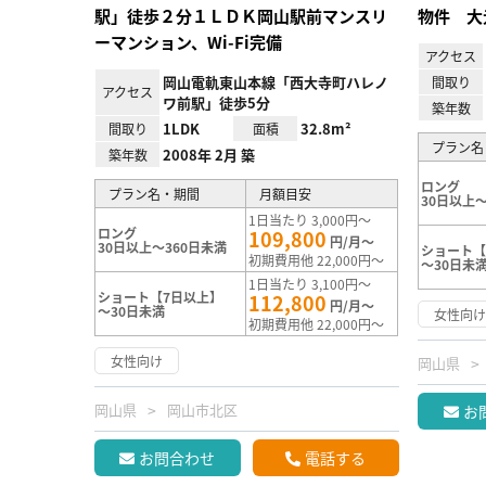
駅」徒歩２分１ＬＤＫ岡山駅前マンスリ
物件 大
ーマンション、Wi-Fi完備
アクセス
岡山電軌東山本線「西大寺町ハレノ
間取り
アクセス
ワ前駅」徒歩5分
築年数
1LDK
32.8m²
間取り
面積
プラン名
2008年 2月 築
築年数
ロング
プラン名・期間
月額目安
30日以上～
1日当たり 3,000円～
ロング
109,800
円/月～
30日以上～360日未満
ショート【
初期費用他 22,000円～
～30日未
1日当たり 3,100円～
ショート【7日以上】
112,800
円/月～
～30日未満
女性向
初期費用他 22,000円～
女性向け
岡山県
岡山県
岡山市北区
お
お問合わせ
電話する