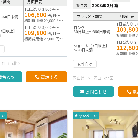
・期間
月額目安
2008年 2月 築
築年数
1日当たり 2,900円～
106,800
円/月～
プラン名・期間
月額目安
360日未満
初期費用他 22,000円～
1日当たり 3,
1日当たり 3,000円～
ロング
109,80
7日以上】
109,800
30日以上～360日未満
円/月～
満
初期費用他 2
初期費用他 22,000円～
1日当たり 3,
ショート【7日以上】
112,80
け
～30日未満
初期費用他 2
岡山市北区
女性向け
問合わせ
電話する
岡山県
岡山市北区
お問合わせ
電
ーン
キャンペーン