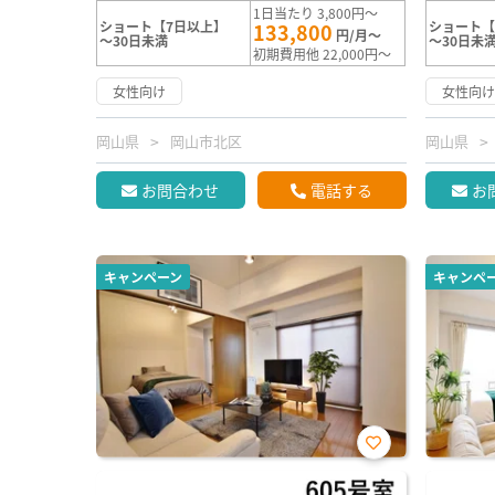
1日当たり 3,800円～
ショート【7日以上】
ショート【
133,800
円/月～
～30日未満
～30日未
初期費用他 22,000円～
女性向け
女性向
岡山県
岡山市北区
岡山県
お問合わせ
電話する
お
キャンペーン
キャンペ
お気
に入