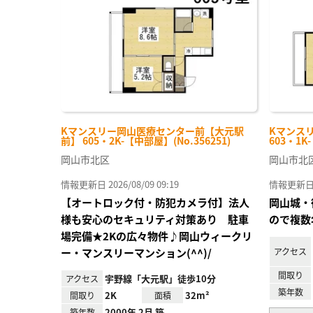
り登
録
Kマンスリー岡山医療センター前【大元駅
Kマンス
前】 605・2K-【中部屋】(No.356251)
603・1K
岡山市北区
岡山市北
情報更新日 2026/08/09 09:19
情報更新日 20
【オートロック付・防犯カメラ付】法人
岡山城・
様も安心のセキュリティ対策あり 駐車
ので複数
場完備★2Kの広々物件♪岡山ウィークリ
ー・マンスリーマンション(^^)/
アクセス
間取り
宇野線「大元駅」徒歩10分
アクセス
築年数
2K
32m²
間取り
面積
2000年 2月 築
築年数