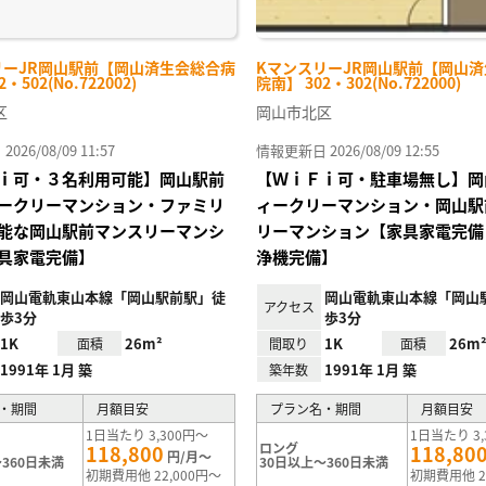
リーJR岡山駅前【岡山済生会総合病
KマンスリーJR岡山駅前【岡山
・502(No.722002)
院南】 302・302(No.722000)
区
岡山市北区
26/08/09 11:57
情報更新日 2026/08/09 12:55
ｉ可・３名利用可能】岡山駅前
【ＷｉＦｉ可・駐車場無し】岡
ークリーマンション・ファミリ
ィークリーマンション・岡山駅
能な岡山駅前マンスリーマンシ
リーマンション【家具家電完備
具家電完備】
浄機完備】
岡山電軌東山本線「岡山駅前駅」徒
岡山電軌東山本線「岡山
アクセス
歩3分
歩3分
1K
26m²
1K
26m
面積
間取り
面積
1991年 1月 築
1991年 1月 築
築年数
・期間
月額目安
プラン名・期間
月額目安
1日当たり 3,300円～
1日当たり 3,
ロング
118,800
118,80
円/月～
360日未満
30日以上～360日未満
初期費用他 22,000円～
初期費用他 2