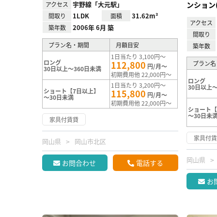
宇野線「大元駅」
ンション(
アクセス
1LDK
31.62m²
間取り
面積
アクセス
2006年 6月 築
築年数
間取り
プラン名・期間
月額目安
築年数
1日当たり 3,100円～
ロング
112,800
プラン名
円/月～
30日以上～360日未満
初期費用他 22,000円～
ロング
1日当たり 3,200円～
30日以上～
ショート【7日以上】
115,800
円/月～
～30日未満
初期費用他 22,000円～
ショート【
～30日未
家具付賃貸
家具付
岡山県
岡山市北区
岡山県
お問合わせ
電話する
お