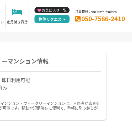
お気に入り一覧
営業時間：9:00am～6:00pm
050-7586-2410
物件リクエスト
イド
家具付き賃貸
リーマンション情報
！即日利用可能
済み
ーマンション・ウィークリーマンションは、入居者が家具を
が可能です。移動や短期滞在に便利で、手軽に引っ越しが