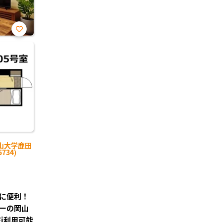
お気
に入
り登
録
山大学鹿田
734)
に便利！
ーの岡山
Fi利用可能