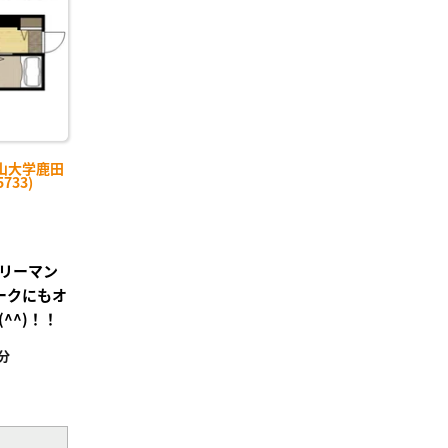
山大学鹿田
733)
リーマン
ワークにもオ
^^)！！
分
²