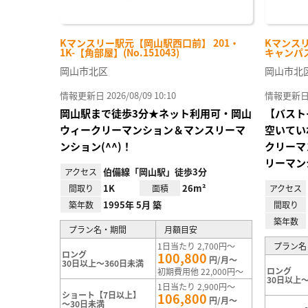
Kマンスリー駅元【岡山駅西口前】 201・
Kマンス
1K-【角部屋】(No.151043)
キャンパス前
岡山市北区
岡山市北
情報更新日 2026/08/09 10:10
情報更新日 20
岡山駅まで徒歩3分★ネット利用可・岡山
【バスト
ウィークリーマンション＆マンスリーマ
空いてい
ンション(^^)！
クリーマ
リーマンシ
伯備線「岡山駅」徒歩3分
アクセス
1K
26m²
間取り
面積
アクセス
1995年 5月 築
築年数
間取り
築年数
プラン名・期間
月額目安
1日当たり 2,700円～
プラン名
ロング
100,800
円/月～
30日以上～360日未満
ロング
初期費用他 22,000円～
30日以上～
1日当たり 2,900円～
ショート【7日以上】
106,800
円/月～
～30日未満