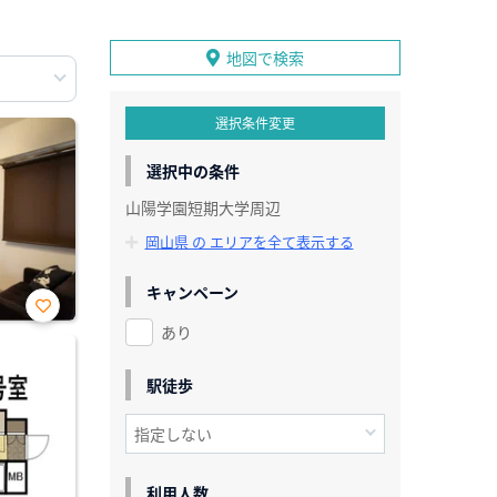
地図で検索
選択条件変更
選択中の条件
山陽学園短期大学周辺
岡山県 の エリアを全て表示する
キャンペーン
あり
お気
に入
り登
録
駅徒歩
利用人数