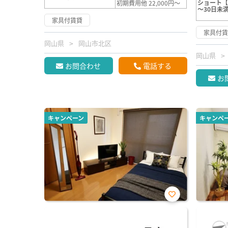
ショート【
初期費用他 22,000円～
～30日未
家具付賃貸
家具付
岡山県
岡山市北区
岡山県
お問合わせ
電話する
お
キャンペーン
キャンペ
お気
に入
り登
録