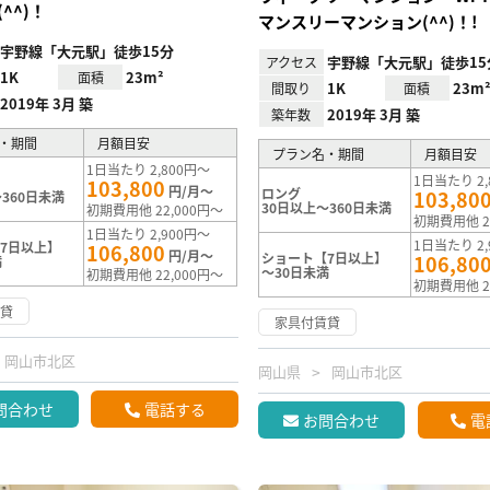
^^)！
マンスリーマンション(^^)！!
宇野線「大元駅」徒歩15分
宇野線「大元駅」徒歩15
アクセス
1K
23m²
面積
1K
23m
間取り
面積
2019年 3月 築
2019年 3月 築
築年数
・期間
月額目安
プラン名・期間
月額目安
1日当たり 2,800円～
1日当たり 2,
103,800
円/月～
ロング
103,80
360日未満
30日以上～360日未満
初期費用他 22,000円～
初期費用他 2
1日当たり 2,900円～
1日当たり 2,
7日以上】
106,800
円/月～
ショート【7日以上】
106,80
満
～30日未満
初期費用他 22,000円～
初期費用他 2
賃貸
家具付賃貸
岡山市北区
岡山県
岡山市北区
問合わせ
電話する
お問合わせ
電