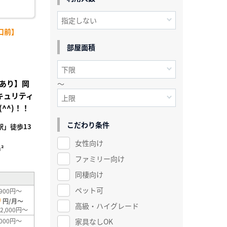
口前】
部屋面積
あり】岡
～
キュリティ
^^)！！
こだわり条件
」徒歩13
女性向け
²
ファミリー向け
同棲向け
ペット可
900円～
0
円/月～
高級・ハイグレード
2,000円～
家具なしOK
000円～