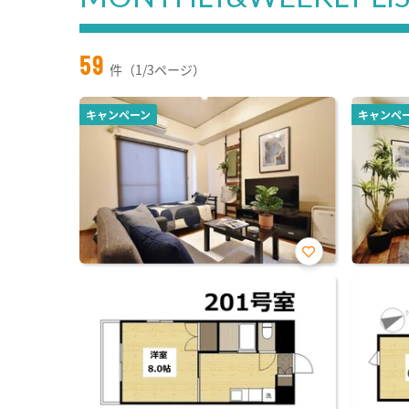
59
件（1/3ページ）
キャンペーン
キャンペ
お気
に入
り登
録