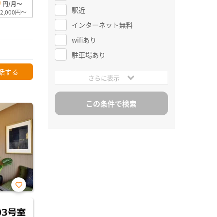
0
円/月～
駅近
2,000円～
インターネット無料
wifiあり
駐車場あり
話する
さらに表示
お気
に入
り登
録