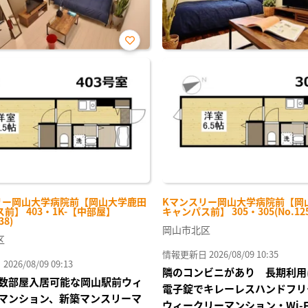
お気
に入
り登
録
リー岡山大学病院前【岡山大学鹿田
Kマンスリー岡山大学病院前【岡
前】 403・1K-【中部屋】
キャンパス前】 305・305(No.125
38)
岡山市北区
区
情報更新日 2026/08/09 10:35
26/08/09 09:13
隣のコンビニがあり 長期利用
数部屋入居可能な岡山駅前ウィ
電子錠でキレーレスハンドフリ
マンション、新築マンスリーマ
ウィークリーマンション・Wi-