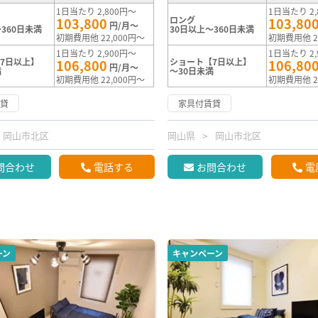
1日当たり 2,800円～
1日当たり 2,
ロング
103,800
103,80
円/月～
360日未満
30日以上～360日未満
初期費用他 22,000円～
初期費用他 2
1日当たり 2,900円～
1日当たり 2,
7日以上】
ショート【7日以上】
106,800
106,80
円/月～
満
～30日未満
初期費用他 22,000円～
初期費用他 2
賃貸
家具付賃貸
岡山市北区
岡山県
岡山市北区
問合わせ
電話する
お問合わせ
電
ーン
キャンペーン