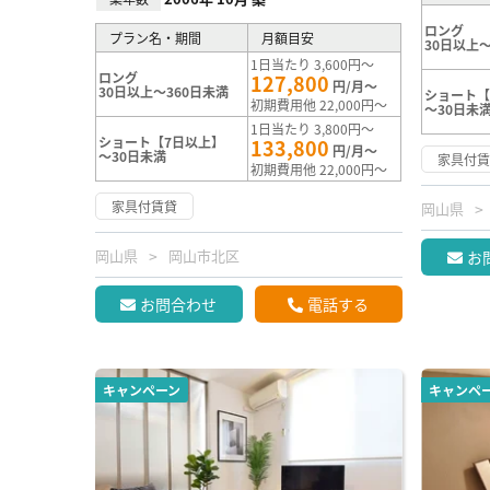
ロング
プラン名・期間
月額目安
30日以上～
1日当たり 3,600円～
ロング
127,800
円/月～
30日以上～360日未満
ショート【
初期費用他 22,000円～
～30日未
1日当たり 3,800円～
ショート【7日以上】
133,800
円/月～
～30日未満
家具付
初期費用他 22,000円～
家具付賃貸
岡山県
岡山県
岡山市北区
お
お問合わせ
電話する
キャンペーン
キャンペ