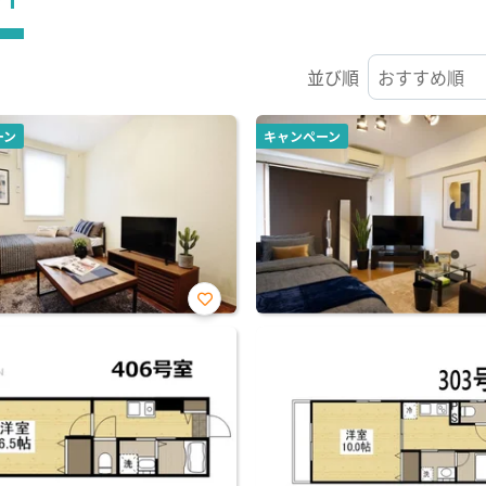
並び順
ーン
キャンペーン
お気
に入
り登
録