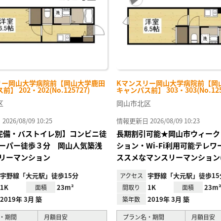
リー岡山大学病院前【岡山大学鹿田
Kマンスリー岡山大学病院前【岡
】 202・202(No.125727)
キャンパス前】 303・303(No.125
区
岡山市北区
26/08/09 10:25
情報更新日 2026/08/09 10:23
Fi完備・バストイレ別】コンビニ徒
長期割引可能★岡山市ウィーク
ーパー徒歩３分 岡山人気築浅
ション・Wi-Fi利用可能テレ
リーマンション
ススメなマンスリーマンション(
宇野線「大元駅」徒歩15分
宇野線「大元駅」徒歩15
アクセス
1K
23m²
1K
23m
面積
間取り
面積
2019年 3月 築
2019年 3月 築
築年数
・期間
月額目安
プラン名・期間
月額目安