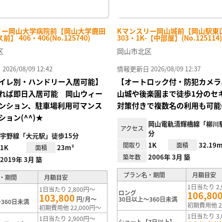
リー岡山大学病院前【岡山大学鹿田
Kマンスリー岡山城前【岡山駅東
】 406・406(No.125740)
303・1K-【中部屋】(No.125114)
区
岡山市北区
26/08/09 12:42
情報更新日 2026/08/09 12:37
イレ別・ハンドリー入居可能】
【オートロック付・防犯カメラ
れば即日入居可能 岡山ウィー
山城や後楽園まで徒歩1分のセ
ンション、駐車場利用可マンス
対策付きで複数名の利用も可能(
ョン(^^)★
岡山電軌清輝橋線「柳川駅
アクセス
分
宇野線「大元駅」徒歩15分
1K
32.19m
間取り
面積
1K
23m²
面積
2006年 3月 築
築年数
2019年 3月 築
プラン名・期間
月額目安
・期間
月額目安
1日当たり 2,
1日当たり 2,800円～
ロング
106,80
103,800
円/月～
30日以上～360日未満
360日未満
初期費用他 2
初期費用他 22,000円～
1日当たり 3,
1日当たり 2,900円～
ショート【7日以上】