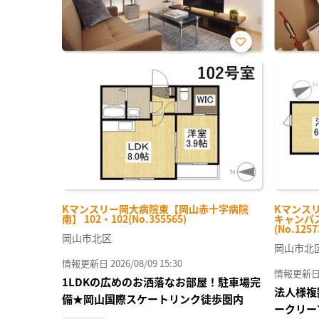
お気
に入
り登
録
Kマンスリー岡大病院東【岡山赤十字病院
Kマンス
南】 102・102(No.355565)
キャンパス
(No.1257
岡山市北区
岡山市北
情報更新日 2026/08/09 15:30
情報更新日 20
1LDKの広めのお洒落なお部屋！駐車場完
法人様複
備★岡山国際スケートリンク徒歩圏内
ークリー