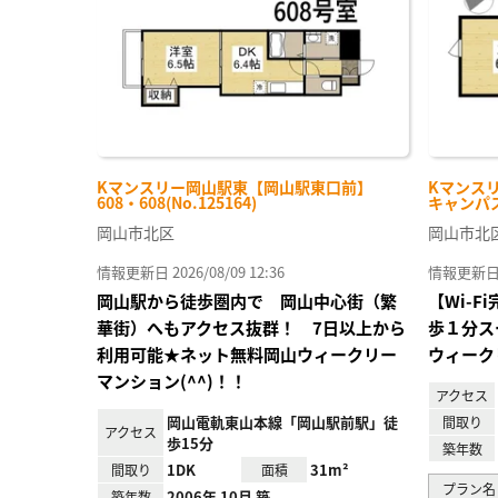
Kマンスリー岡山駅東【岡山駅東口前】
Kマンス
608・608(No.125164)
キャンパス前
岡山市北区
岡山市北
情報更新日 2026/08/09 12:36
情報更新日 20
岡山駅から徒歩圏内で 岡山中心街（繁
【Wi-
華街）へもアクセス抜群！ 7日以上から
歩１分ス
利用可能★ネット無料岡山ウィークリー
ウィーク
マンション(^^)！！
アクセス
岡山電軌東山本線「岡山駅前駅」徒
間取り
アクセス
歩15分
築年数
1DK
31m²
間取り
面積
プラン名
2006年 10月 築
築年数