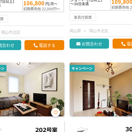
109,80
7日以上】
106,800
円/月～
～30日未満
満
初期費用他 2
初期費用他 22,000円～
家具付賃貸
賃貸
岡山県
岡山市北区
岡山市北区
お問合わせ
電
問合わせ
電話する
ーン
キャンペーン
お気
に入
り登
録