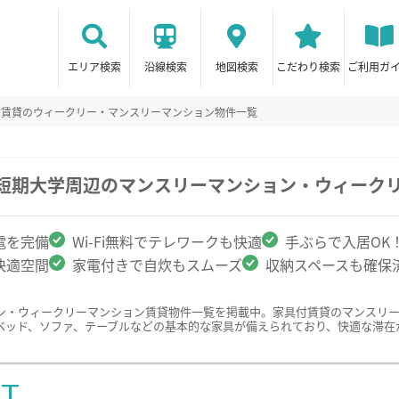
エリア検索
沿線検索
地図検索
こだわり検索
ご利用ガ
付賃貸のウィークリー・マンスリーマンション物件一覧
園短期大学周辺のマンスリーマンション・ウィーク
電を完備
Wi-Fi無料でテレワークも快適
手ぶらで入居OK
快適空間
家電付きで自炊もスムーズ
収納スペースも確保
ン・ウィークリーマンション賃貸物件一覧を掲載中。家具付賃貸のマンスリ
ベッド、ソファ、テーブルなどの基本的な家具が備えられており、快適な滞在
ST