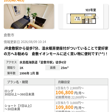
お気
に入
り登
録
倉敷市
情報更新日 2026/08/09 10:14
JR倉敷駅から徒歩7分、温水暖房便座付がついていることで愛好家
の方へお勧めな 倉敷イオンモールに近く買い物に便利です(^^)！
アクセス
水島臨海鉄道「倉敷市駅」徒歩6分
間取り
1K
面積
25m²
築年数
1996年 1月 築
プラン名・期間
月額目安
1日当たり 2,900円～
ロング
106,800
円/月～
30日以上～360日未満
初期費用他 22,000円～
1日当たり 3,000円～
ショート【7日以上】
109,800
円/月～
～30日未満
初期費用他 22,000円～