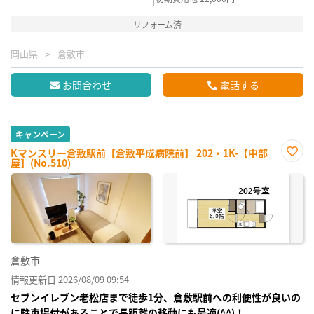
リフォーム済
岡山県
倉敷市
お問合わせ
電話する
キャンペーン
Kマンスリー倉敷駅前【倉敷平成病院前】 202・1K-【中部
屋】(No.510)
お気
に入
り登
録
倉敷市
情報更新日 2026/08/09 09:54
セブンイレブン老松店まで徒歩1分、倉敷駅前への利便性が良いの
に駐車場付があることで長距離の移動にも最適(^^)！