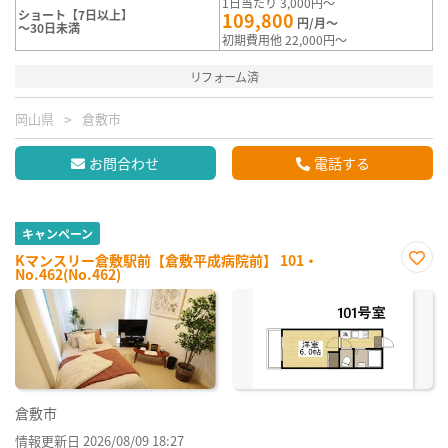
1日当たり 3,000円～
ショート【7日以上】
109,800
円/月～
～30日未満
初期費用他 22,000円～
リフォーム済
岡山県
倉敷市
お問合わせ
電話する
キャンペーン
Kマンスリー倉敷駅前【倉敷平成病院前】 101・
No.462(No.462)
お気
に入
り登
録
倉敷市
情報更新日 2026/08/09 18:27