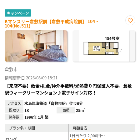
キャンペーン
Kマンスリー倉敷駅前【倉敷平成病院前】 104・
104(No.511)
お気
に入
り登
録
倉敷市
情報更新日 2026/08/09 18:21
【来店不要】敷金/礼金/仲介手数料/光熱費０円保証人不要。倉敷
駅ウィークリーマンション♪電子サイン対応！
アクセス
水島臨海鉄道「倉敷市駅」徒歩6分
間取り
1K
面積
25m²
築年数
1996年 1月 築
プラン名・期間
月額目安
1日当たり 2,900円～
ロング