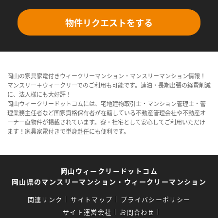
物件リクエストをする
岡山の家具家電付きウィークリーマンション・マンスリーマンション情報！
マンスリー＋ウィークリーでのご利用も可能です。連泊・長期出張の経費削減
に、法人様にも大好評！
岡山ウィークリードットコムには、宅地建物取引士・マンション管理士・管
理業務主任者など国家資格保有者が在籍している不動産管理会社や不動産オ
ーナー直物件が掲載されています。寮・社宅として安心してご利用いただけ
ます！家具家電付きで単身赴任にも便利です。
岡山ウィークリードットコム
岡山県のマンスリーマンション・ウィークリーマンション
関連リンク
サイトマップ
プライバシーポリシー
サイト運営会社
お問合わせ