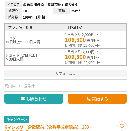
アクセス
水島臨海鉄道「倉敷市駅」徒歩6分
間取り
1K
面積
25m²
築年数
1996年 1月 築
プラン名・期間
月額目安
1日当たり 2,900円～
ロング
106,800
円/月～
30日以上～360日未満
初期費用他 22,000円～
1日当たり 3,000円～
ショート【7日以上】
109,800
円/月～
～30日未満
初期費用他 22,000円～
リフォーム済
岡山県
倉敷市
お問合わせ
電話する
キャンペーン
Kマンスリー倉敷駅前【倉敷平成病院前】 103・
103(No.463)