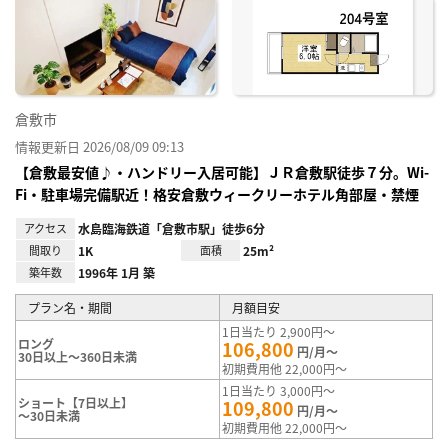
に入
り登
録
倉敷市
情報更新日 2026/08/09 09:13
【倉敷最安値♪・ハンドリー入居可能】ＪＲ倉敷駅徒歩７分。Wi-
Fi・駐車場完備駅近！格安倉敷ウィークリーホテル角部屋・禁煙
アクセス
水島臨海鉄道「倉敷市駅」徒歩6分
間取り
1K
面積
25m²
築年数
1996年 1月 築
プラン名・期間
月額目安
1日当たり 2,900円～
ロング
106,800
円/月～
30日以上～360日未満
初期費用他 22,000円～
1日当たり 3,000円～
ショート【7日以上】
109,800
円/月～
～30日未満
初期費用他 22,000円～