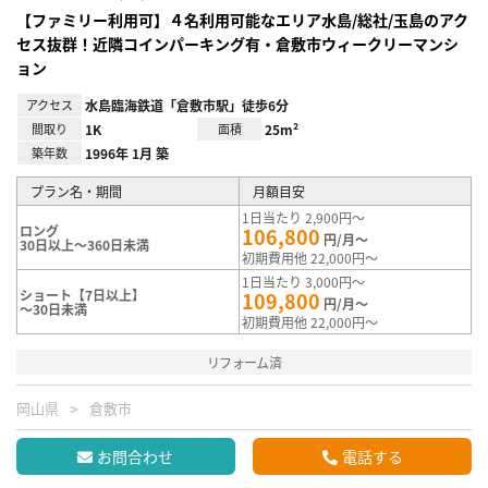
【ファミリー利用可】４名利用可能なエリア水島/総社/玉島のアク
セス抜群！近隣コインパーキング有・倉敷市ウィークリーマンシ
ョン
アクセス
水島臨海鉄道「倉敷市駅」徒歩6分
間取り
1K
面積
25m²
築年数
1996年 1月 築
プラン名・期間
月額目安
1日当たり 2,900円～
ロング
106,800
円/月～
30日以上～360日未満
初期費用他 22,000円～
1日当たり 3,000円～
ショート【7日以上】
109,800
円/月～
～30日未満
初期費用他 22,000円～
リフォーム済
岡山県
倉敷市
お問合わせ
電話する