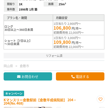
間取り
1K
面積
25m²
築年数
1996年 1月 築
プラン名・期間
月額目安
1日当たり 2,900円～
ロング
106,800
円/月～
30日以上～360日未満
初期費用他 22,000円～
1日当たり 3,000円～
ショート【7日以上】
109,800
円/月～
～30日未満
初期費用他 22,000円～
リフォーム済
岡山県
倉敷市
お問合わせ
電話する
キャンペーン
Kマンスリー倉敷駅前【倉敷平成病院前】 204・
204(No.468)
お気