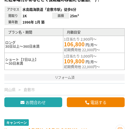
アクセス
水島臨海鉄道「倉敷市駅」徒歩6分
間取り
1K
面積
25m²
築年数
1996年 1月 築
プラン名・期間
月額目安
1日当たり 2,900円～
ロング
106,800
円/月～
30日以上～360日未満
初期費用他 22,000円～
1日当たり 3,000円～
ショート【7日以上】
109,800
円/月～
～30日未満
初期費用他 22,000円～
リフォーム済
岡山県
倉敷市
お問合わせ
電話する
キャンペーン