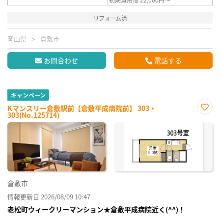
リフォーム済
岡山県
倉敷市
お問合わせ
電話する
キャンペーン
Kマンスリー倉敷駅前【倉敷平成病院前】 303・
303(No.125714)
お気
に入
り登
録
倉敷市
情報更新日 2026/08/09 10:47
老松町ウィークリーマンション★倉敷平成病院近く(^^)！