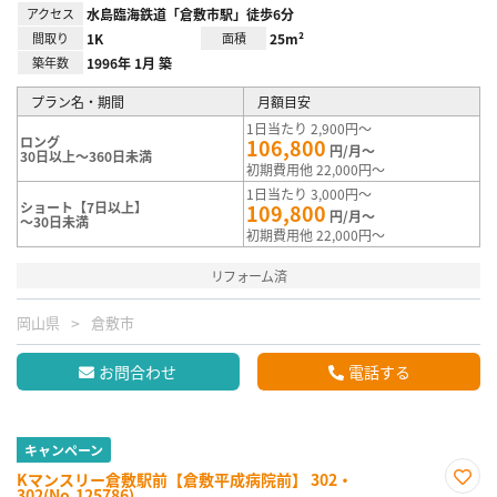
アクセス
水島臨海鉄道「倉敷市駅」徒歩6分
間取り
1K
面積
25m²
築年数
1996年 1月 築
プラン名・期間
月額目安
1日当たり 2,900円～
ロング
106,800
円/月～
30日以上～360日未満
初期費用他 22,000円～
1日当たり 3,000円～
ショート【7日以上】
109,800
円/月～
～30日未満
初期費用他 22,000円～
リフォーム済
岡山県
倉敷市
お問合わせ
電話する
キャンペーン
Kマンスリー倉敷駅前【倉敷平成病院前】 302・
302(No.125786)