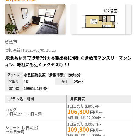
お気
に入
り登
録
倉敷市
情報更新日 2026/08/09 10:26
JR倉敷駅まで徒歩7分★長期出張に便利な倉敷市マンスリーマンシ
ョン、総社にも近くアクセス◎！!
アクセス
水島臨海鉄道「倉敷市駅」徒歩6分
間取り
1K
面積
25m²
築年数
1996年 1月 築
プラン名・期間
月額目安
1日当たり 2,900円～
ロング
106,800
円/月～
30日以上～360日未満
初期費用他 22,000円～
1日当たり 3,000円～
ショート【7日以上】
109,800
円/月～
～30日未満
初期費用他 22,000円～