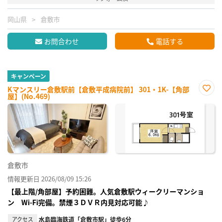
岡山県
倉敷市
お問合わせ
電話する
キャンペーン
Kマンスリー倉敷駅前【倉敷平成病院前】 301・1K-【角部
屋】(No.469)
お気
に入
り登
録
倉敷市
情報更新日 2026/08/09 15:26
【最上階/角部屋】予約困難。人気倉敷駅ウィークリーマンショ
ン Wi-Fi完備。禁煙３ＤＶＲ内見対応可能♪
アクセス
水島臨海鉄道「倉敷市駅」徒歩6分