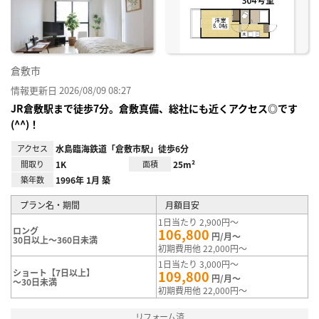
録
倉敷市
情報更新日 2026/08/09 08:27
JR倉敷駅まで徒歩7分。倉敷真備、総社にも近くアクセス◎です
(^^)！
アクセス
水島臨海鉄道「倉敷市駅」徒歩6分
間取り
1K
面積
25m²
築年数
1996年 1月 築
プラン名・期間
月額目安
1日当たり 2,900円～
ロング
106,800
円/月～
30日以上～360日未満
初期費用他 22,000円～
1日当たり 3,000円～
ショート【7日以上】
109,800
円/月～
～30日未満
初期費用他 22,000円～
リフォーム済