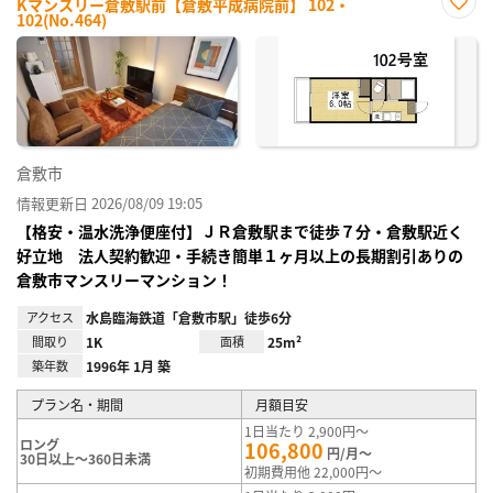
Kマンスリー倉敷駅前【倉敷平成病院前】 102・
102(No.464)
お気
に入
り登
録
倉敷市
情報更新日 2026/08/09 19:05
【格安・温水洗浄便座付】ＪＲ倉敷駅まで徒歩７分・倉敷駅近く
好立地 法人契約歓迎・手続き簡単１ヶ月以上の長期割引ありの
倉敷市マンスリーマンション！
アクセス
水島臨海鉄道「倉敷市駅」徒歩6分
間取り
1K
面積
25m²
築年数
1996年 1月 築
プラン名・期間
月額目安
1日当たり 2,900円～
ロング
106,800
円/月～
30日以上～360日未満
初期費用他 22,000円～