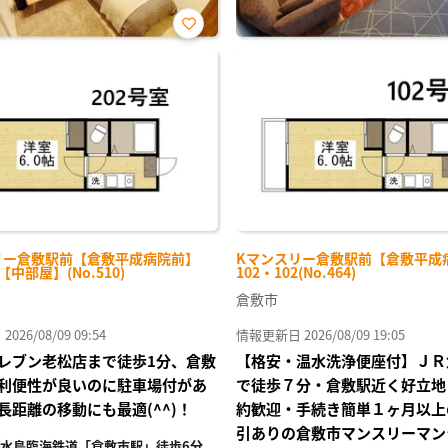
お気
に入
り登
録
リー倉敷駅前【倉敷平成病院前】
Kマンスリー倉敷駅前【倉敷平成
-【中部屋】(No.510)
102・102(No.464)
倉敷市
26/08/09 09:54
情報更新日 2026/08/09 19:05
レブン老松店まで徒歩1分、倉敷
【格安・温水洗浄便座付】ＪＲ
利便性が良いのに駐車場付があ
で徒歩７分・倉敷駅近く好立地
長距離の移動にも最適(^^)！
約歓迎・手続き簡単１ヶ月以上
引ありの倉敷市マンスリーマン
水島臨海鉄道「倉敷市駅」徒歩6分