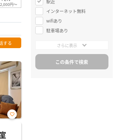
駅近
2,000円～
インターネット無料
wifiあり
駐車場あり
話する
さらに表示
お気
に入
り登
録