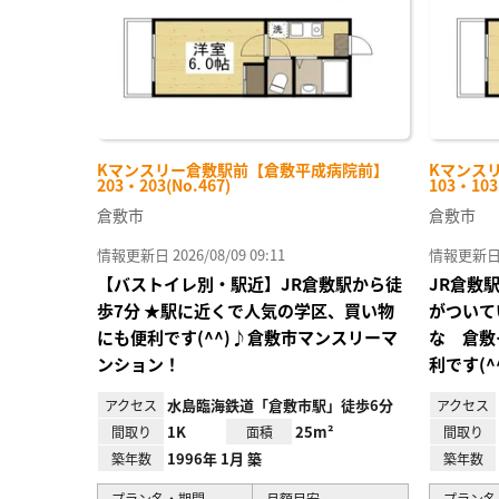
Kマンスリー倉敷駅前【倉敷平成病院前】
Kマンス
203・203(No.467)
103・103
倉敷市
倉敷市
情報更新日 2026/08/09 09:11
情報更新日 20
【バストイレ別・駅近】JR倉敷駅から徒
JR倉敷
歩7分 ★駅に近くで人気の学区、買い物
がついて
にも便利です(^^)♪倉敷市マンスリーマ
な 倉敷
ンション！
利です(^
水島臨海鉄道「倉敷市駅」徒歩6分
アクセス
アクセス
1K
25m²
間取り
面積
間取り
1996年 1月 築
築年数
築年数
プラン名・期間
月額目安
プラン名