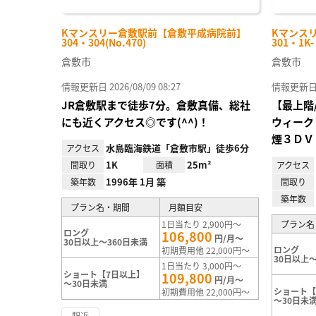
Kマンスリー倉敷駅前【倉敷平成病院前】
Kマンス
304・304(No.470)
301・1K
倉敷市
倉敷市
情報更新日 2026/08/09 08:27
情報更新日 20
JR倉敷駅まで徒歩7分。倉敷真備、総社
【最上階
にも近くアクセス◎です(^^)！
ウィーク
煙３ＤＶ
水島臨海鉄道「倉敷市駅」徒歩6分
アクセス
1K
25m²
間取り
面積
アクセス
1996年 1月 築
築年数
間取り
築年数
プラン名・期間
月額目安
1日当たり 2,900円～
プラン名
ロング
106,800
円/月～
30日以上～360日未満
ロング
初期費用他 22,000円～
30日以上～
1日当たり 3,000円～
ショート【7日以上】
109,800
円/月～
～30日未満
ショート【
初期費用他 22,000円～
～30日未
駅近