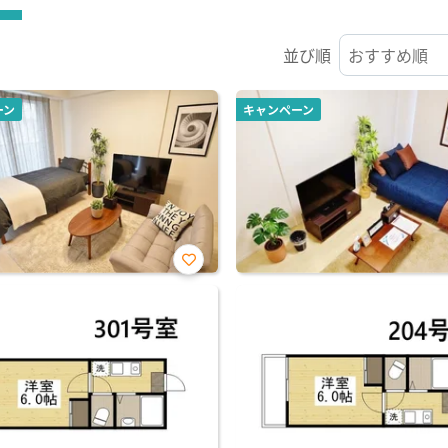
並び順
ーン
キャンペーン
お気
に入
り登
録