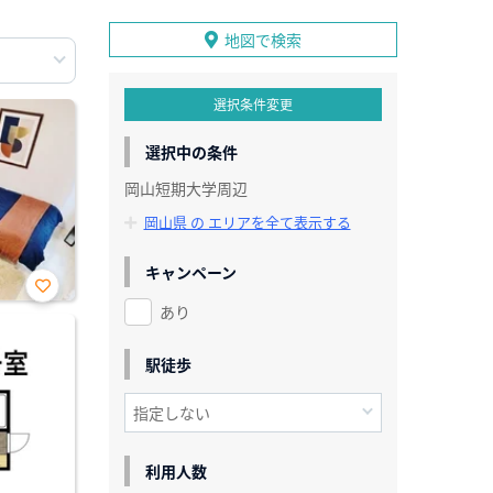
地図で検索
選択条件変更
選択中の条件
岡山短期大学周辺
岡山県 の エリアを全て表示する
キャンペーン
あり
お気
に入
り登
録
駅徒歩
利用人数