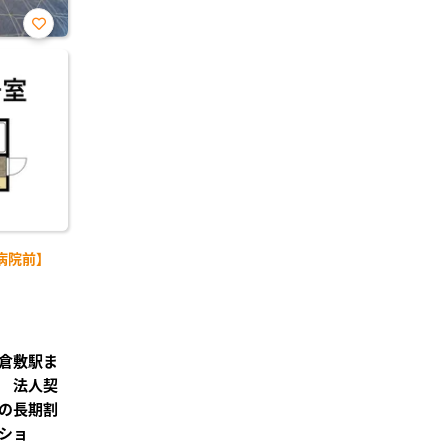
お気
に入
り登
録
病院前】
倉敷駅ま
 法人契
の長期割
ショ