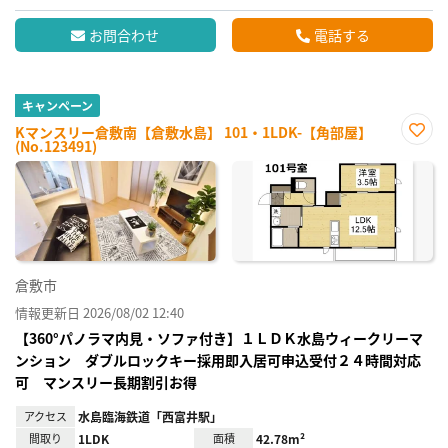
お問合わせ
電話する
キャンペーン
Kマンスリー倉敷南【倉敷水島】 101・1LDK-【角部屋】
(No.123491)
お気
に入
り登
録
倉敷市
情報更新日 2026/08/02 12:40
【360°パノラマ内見・ソファ付き】１ＬＤＫ水島ウィークリーマ
ンション ダブルロックキー採用即入居可申込受付２４時間対応
可 マンスリー長期割引お得
アクセス
水島臨海鉄道「西富井駅」
間取り
1LDK
面積
42.78m²