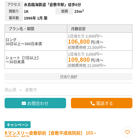
アクセス
水島臨海鉄道「倉敷市駅」徒歩6分
間取り
1K
面積
25m²
築年数
1996年 1月 築
プラン名・期間
月額目安
1日当たり 2,900円～
ロング
106,800
円/月～
30日以上～360日未満
初期費用他 22,000円～
1日当たり 3,000円～
ショート【7日以上】
109,800
円/月～
～30日未満
初期費用他 22,000円～
日当り良好
岡山県
倉敷市
お問合わせ
電話する
キャンペーン
Kマンスリー倉敷駅前【倉敷平成病院前】 103・
103(No.463)