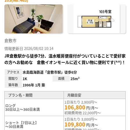
お気
に入
り登
録
倉敷市
情報更新日 2026/08/02 10:14
JR倉敷駅から徒歩7分、温水暖房便座付がついていることで愛好家
の方へお勧めな 倉敷イオンモールに近く買い物に便利です(^^)！
アクセス
水島臨海鉄道「倉敷市駅」徒歩6分
間取り
1K
面積
25m²
築年数
1996年 1月 築
プラン名・期間
月額目安
1日当たり 2,900円～
ロング
106,800
円/月～
30日以上～360日未満
初期費用他 22,000円～
1日当たり 3,000円～
ショート【7日以上】
109,800
円/月～
～30日未満
初期費用他 22,000円～