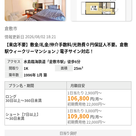
録
倉敷市
情報更新日 2026/08/02 18:21
【来店不要】敷金/礼金/仲介手数料/光熱費０円保証人不要。倉敷
駅ウィークリーマンション♪電子サイン対応！
アクセス
水島臨海鉄道「倉敷市駅」徒歩6分
間取り
1K
面積
25m²
築年数
1996年 1月 築
プラン名・期間
月額目安
1日当たり 2,900円～
ロング
106,800
円/月～
30日以上～360日未満
初期費用他 22,000円～
1日当たり 3,000円～
ショート【7日以上】
109,800
円/月～
～30日未満
初期費用他 22,000円～
日当り良好