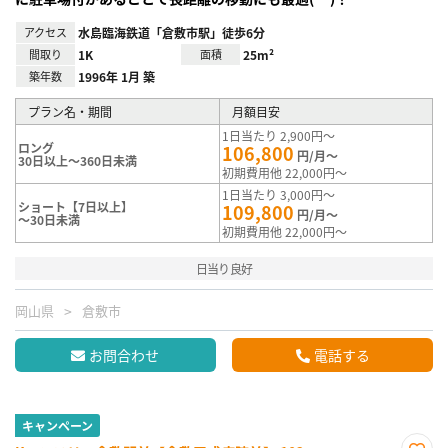
アクセス
水島臨海鉄道「倉敷市駅」徒歩6分
間取り
1K
面積
25m²
築年数
1996年 1月 築
プラン名・期間
月額目安
1日当たり 2,900円～
ロング
106,800
円/月～
30日以上～360日未満
初期費用他 22,000円～
1日当たり 3,000円～
ショート【7日以上】
109,800
円/月～
～30日未満
初期費用他 22,000円～
日当り良好
岡山県
倉敷市
お問合わせ
電話する
キャンペーン