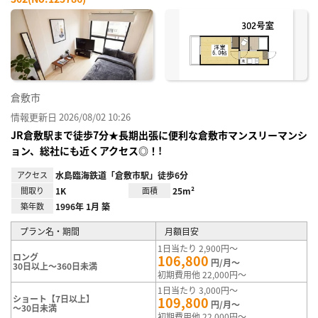
お気
に入
り登
録
倉敷市
情報更新日 2026/08/02 10:26
JR倉敷駅まで徒歩7分★長期出張に便利な倉敷市マンスリーマンシ
ョン、総社にも近くアクセス◎！!
アクセス
水島臨海鉄道「倉敷市駅」徒歩6分
間取り
1K
面積
25m²
築年数
1996年 1月 築
プラン名・期間
月額目安
1日当たり 2,900円～
ロング
106,800
円/月～
30日以上～360日未満
初期費用他 22,000円～
1日当たり 3,000円～
ショート【7日以上】
109,800
円/月～
～30日未満
初期費用他 22,000円～