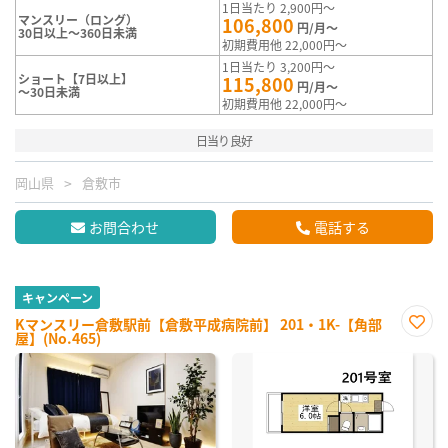
1日当たり 2,900円～
マンスリー（ロング）
106,800
円/月～
30日以上～360日未満
初期費用他 22,000円～
1日当たり 3,200円～
ショート【7日以上】
115,800
円/月～
～30日未満
初期費用他 22,000円～
日当り良好
岡山県
倉敷市
お問合わせ
電話する
キャンペーン
Kマンスリー倉敷駅前【倉敷平成病院前】 201・1K-【角部
屋】(No.465)
お気
に入
り登
録