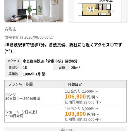
録
倉敷市
情報更新日 2026/08/06 08:27
JR倉敷駅まで徒歩7分。倉敷真備、総社にも近くアクセス◎です
(^^)！
アクセス
水島臨海鉄道「倉敷市駅」徒歩6分
間取り
1K
面積
25m²
築年数
1996年 1月 築
プラン名・期間
月額目安
1日当たり 2,900円～
ロング
106,800
円/月～
30日以上～360日未満
初期費用他 22,000円～
1日当たり 3,000円～
ショート【7日以上】
109,800
円/月～
～30日未満
初期費用他 22,000円～
日当り良好