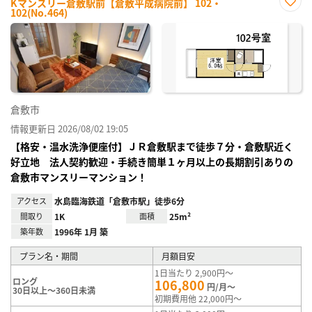
Kマンスリー倉敷駅前【倉敷平成病院前】 102・
102(No.464)
お気
に入
り登
録
倉敷市
情報更新日 2026/08/02 19:05
【格安・温水洗浄便座付】ＪＲ倉敷駅まで徒歩７分・倉敷駅近く
好立地 法人契約歓迎・手続き簡単１ヶ月以上の長期割引ありの
倉敷市マンスリーマンション！
アクセス
水島臨海鉄道「倉敷市駅」徒歩6分
間取り
1K
面積
25m²
築年数
1996年 1月 築
プラン名・期間
月額目安
1日当たり 2,900円～
ロング
106,800
円/月～
30日以上～360日未満
初期費用他 22,000円～