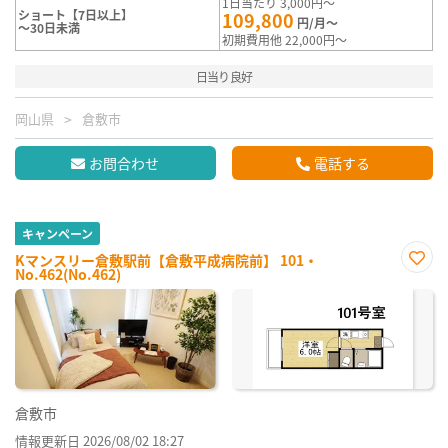
1日当たり 3,000円～
ショート【7日以上】
109,800
円/月～
～30日未満
初期費用他 22,000円～
日当り良好
岡山県
倉敷市
お問合わせ
電話する
キャンペーン
Kマンスリー倉敷駅前【倉敷平成病院前】 101・
No.462(No.462)
お気
に入
り登
録
倉敷市
情報更新日 2026/08/02 18:27