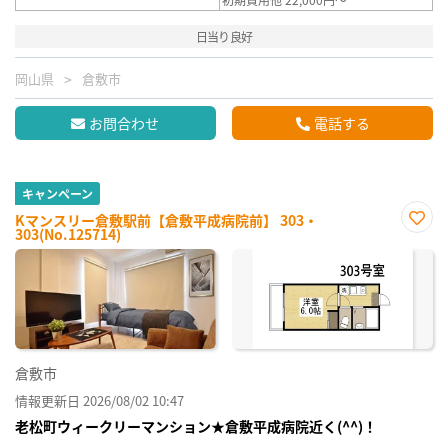
日当り良好
岡山県
倉敷市
お問合わせ
電話する
キャンペーン
Kマンスリー倉敷駅前【倉敷平成病院前】 303・
303(No.125714)
お気
に入
り登
録
倉敷市
情報更新日 2026/08/02 10:47
老松町ウィークリーマンション★倉敷平成病院近く(^^)！