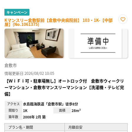
キャンペーン
Kマンスリー倉敷駅前【倉敷中央病院前】 103・1K-【中部
屋】(No.1061375)
お気
に入
り登
録
倉敷市
情報更新日 2026/08/02 10:05
【ＷｉＦｉ可・駐車場無し】オートロック付 倉敷市ウィークリ
ーマンション・倉敷市マンスリーマンション【洗濯機・テレビ完
備】
アクセス
水島臨海鉄道「倉敷市駅」徒歩8分
間取り
1K
面積
28m²
築年数
2008年 2月 築
プラン名・期間
月額目安