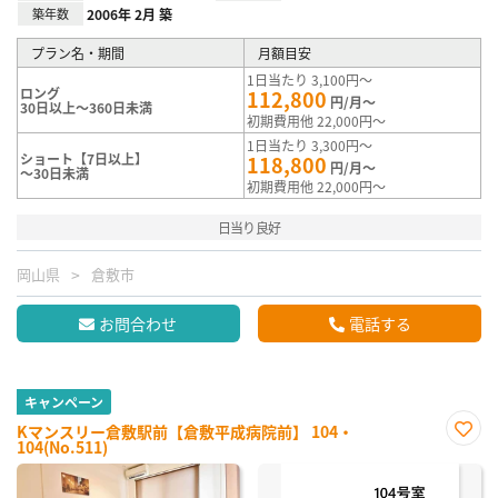
築年数
2006年 2月 築
プラン名・期間
月額目安
1日当たり 3,100円～
ロング
112,800
円/月～
30日以上～360日未満
初期費用他 22,000円～
1日当たり 3,300円～
ショート【7日以上】
118,800
円/月～
～30日未満
初期費用他 22,000円～
日当り良好
岡山県
倉敷市
お問合わせ
電話する
キャンペーン
Kマンスリー倉敷駅前【倉敷平成病院前】 104・
104(No.511)
お気
に入
り登