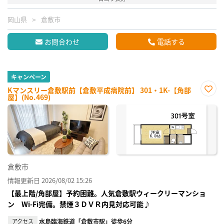
岡山県
倉敷市
お問合わせ
電話する
キャンペーン
Kマンスリー倉敷駅前【倉敷平成病院前】 301・1K-【角部
屋】(No.469)
お気
に入
り登
録
倉敷市
情報更新日 2026/08/02 15:26
【最上階/角部屋】予約困難。人気倉敷駅ウィークリーマンショ
ン Wi-Fi完備。禁煙３ＤＶＲ内見対応可能♪
アクセス
水島臨海鉄道「倉敷市駅」徒歩6分