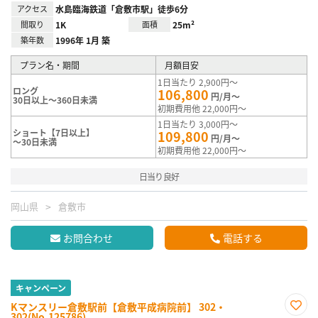
アクセス
水島臨海鉄道「倉敷市駅」徒歩6分
間取り
1K
面積
25m²
築年数
1996年 1月 築
プラン名・期間
月額目安
1日当たり 2,900円～
ロング
106,800
円/月～
30日以上～360日未満
初期費用他 22,000円～
1日当たり 3,000円～
ショート【7日以上】
109,800
円/月～
～30日未満
初期費用他 22,000円～
日当り良好
岡山県
倉敷市
お問合わせ
電話する
キャンペーン
Kマンスリー倉敷駅前【倉敷平成病院前】 302・
302(No.125786)