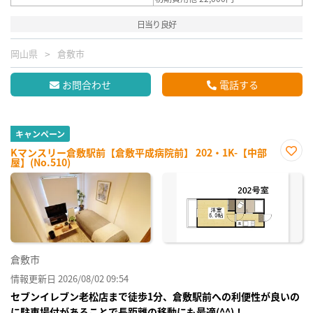
日当り良好
岡山県
倉敷市
お問合わせ
電話する
キャンペーン
Kマンスリー倉敷駅前【倉敷平成病院前】 202・1K-【中部
屋】(No.510)
お気
に入
り登
録
倉敷市
情報更新日 2026/08/02 09:54
セブンイレブン老松店まで徒歩1分、倉敷駅前への利便性が良いの
に駐車場付があることで長距離の移動にも最適(^^)！