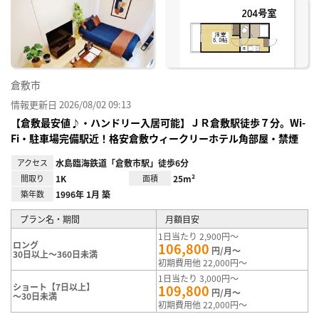
に入
り登
録
倉敷市
情報更新日 2026/08/02 09:13
【倉敷最安値♪・ハンドリー入居可能】ＪＲ倉敷駅徒歩７分。Wi-
Fi・駐車場完備駅近！格安倉敷ウィークリーホテル角部屋・禁煙
アクセス
水島臨海鉄道「倉敷市駅」徒歩6分
間取り
1K
面積
25m²
築年数
1996年 1月 築
プラン名・期間
月額目安
1日当たり 2,900円～
ロング
106,800
円/月～
30日以上～360日未満
初期費用他 22,000円～
1日当たり 3,000円～
ショート【7日以上】
109,800
円/月～
～30日未満
初期費用他 22,000円～