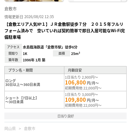
倉敷市
情報更新日 2026/08/02 12:35
【倉敷エリア人気№１】ＪＲ倉敷駅徒歩７分 ２０１５年フルリ
フォーム済みで 空いていれば契約簡単で即日入居可能なWi-Fi完
備駐車場
アクセス
水島臨海鉄道「倉敷市駅」徒歩6分
間取り
1K
面積
25m²
築年数
1996年 1月 築
プラン名・期間
月額目安
1日当たり 2,900円～
ロング
106,800
円/月～
30日以上～360日未満
初期費用他 22,000円～
1日当たり 3,000円～
ショート【7日以上】
109,800
円/月～
～30日未満
初期費用他 22,000円～
日当り良好
岡山県
倉敷市