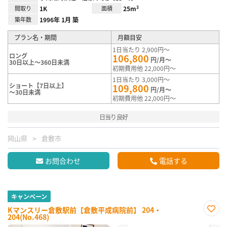
間取り
1K
面積
25m²
築年数
1996年 1月 築
プラン名・期間
月額目安
1日当たり 2,900円～
ロング
106,800
円/月～
30日以上～360日未満
初期費用他 22,000円～
1日当たり 3,000円～
ショート【7日以上】
109,800
円/月～
～30日未満
初期費用他 22,000円～
日当り良好
岡山県
倉敷市
お問合わせ
電話する
キャンペーン
Kマンスリー倉敷駅前【倉敷平成病院前】 204・
204(No.468)
お気