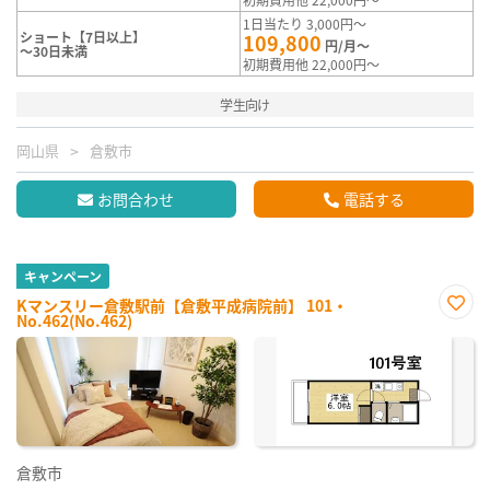
1日当たり 3,000円～
ショート【7日以上】
109,800
円/月～
～30日未満
初期費用他 22,000円～
学生向け
岡山県
倉敷市
お問合わせ
電話する
キャンペーン
Kマンスリー倉敷駅前【倉敷平成病院前】 101・
No.462(No.462)
お気
に入
り登
録
倉敷市