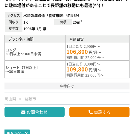
に駐車場付があることで長距離の移動にも最適(^^)！
アクセス
水島臨海鉄道「倉敷市駅」徒歩6分
間取り
1K
面積
25m²
築年数
1996年 1月 築
プラン名・期間
月額目安
1日当たり 2,900円～
ロング
106,800
円/月～
30日以上～360日未満
初期費用他 22,000円～
1日当たり 3,000円～
ショート【7日以上】
109,800
円/月～
～30日未満
初期費用他 22,000円～
学生向け
岡山県
倉敷市
お問合わせ
電話する
キャンペーン