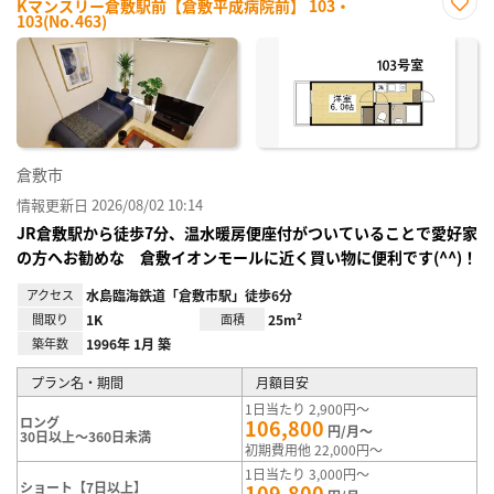
Kマンスリー倉敷駅前【倉敷平成病院前】 103・
103(No.463)
お気
に入
り登
録
倉敷市
情報更新日 2026/08/02 10:14
JR倉敷駅から徒歩7分、温水暖房便座付がついていることで愛好家
の方へお勧めな 倉敷イオンモールに近く買い物に便利です(^^)！
アクセス
水島臨海鉄道「倉敷市駅」徒歩6分
間取り
1K
面積
25m²
築年数
1996年 1月 築
プラン名・期間
月額目安
1日当たり 2,900円～
ロング
106,800
円/月～
30日以上～360日未満
初期費用他 22,000円～
1日当たり 3,000円～
ショート【7日以上】
109,800