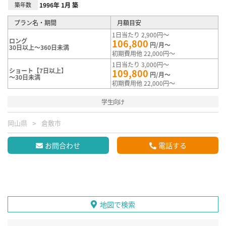
築年数
1996年 1月 築
プラン名・期間
月額目安
1日当たり 2,900円～
ロング
106,800
円/月～
30日以上～360日未満
初期費用他 22,000円～
1日当たり 3,000円～
ショート【7日以上】
109,800
円/月～
～30日未満
初期費用他 22,000円～
学生向け
岡山県
倉敷市
お問合わせ
電話する
地図で検索