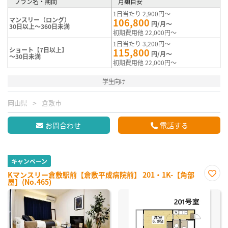
プラン名・期間
月額目安
1日当たり 2,900円～
マンスリー（ロング）
106,800
円/月～
30日以上～360日未満
初期費用他 22,000円～
1日当たり 3,200円～
ショート【7日以上】
115,800
円/月～
～30日未満
初期費用他 22,000円～
学生向け
岡山県
倉敷市
お問合わせ
電話する
キャンペーン
Kマンスリー倉敷駅前【倉敷平成病院前】 201・1K-【角部
屋】(No.465)
お気
に入
り登
録