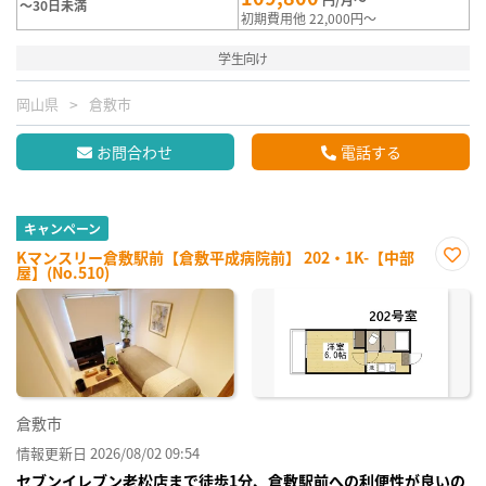
～30日未満
初期費用他 22,000円～
学生向け
岡山県
倉敷市
お問合わせ
電話する
キャンペーン
Kマンスリー倉敷駅前【倉敷平成病院前】 202・1K-【中部
屋】(No.510)
お気
に入
り登
録
倉敷市
情報更新日 2026/08/02 09:54
セブンイレブン老松店まで徒歩1分、倉敷駅前への利便性が良いの