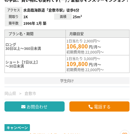
アクセス
水島臨海鉄道「倉敷市駅」徒歩6分
間取り
1K
面積
25m²
築年数
1996年 1月 築
プラン名・期間
月額目安
1日当たり 2,900円～
ロング
106,800
円/月～
30日以上～360日未満
初期費用他 22,000円～
1日当たり 3,000円～
ショート【7日以上】
109,800
円/月～
～30日未満
初期費用他 22,000円～
学生向け
岡山県
倉敷市
お問合わせ
電話する
キャンペーン