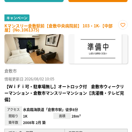
キャンペーン
Kマンスリー倉敷駅前【倉敷中央病院前】 103・1K-【中部
屋】(No.1061375)
お気
に入
り登
録
倉敷市
情報更新日 2026/08/02 10:05
【ＷｉＦｉ可・駐車場無し】オートロック付 倉敷市ウィークリ
ーマンション・倉敷市マンスリーマンション【洗濯機・テレビ完
備】
アクセス
水島臨海鉄道「倉敷市駅」徒歩8分
間取り
1K
面積
28m²
築年数
2008年 2月 築