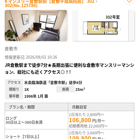
Kマンスリー倉敷駅前【倉敷平成病院前】 302・
302(No.125786)
お気
に入
り登
録
倉敷市
情報更新日 2026/08/02 10:26
JR倉敷駅まで徒歩7分★長期出張に便利な倉敷市マンスリーマンシ
ョン、総社にも近くアクセス◎！!
アクセス
水島臨海鉄道「倉敷市駅」徒歩6分
間取り
1K
面積
25m²
築年数
1996年 1月 築
プラン名・期間
月額目安
1日当たり 2,900円～
ロング
106,800
円/月～
30日以上～360日未満
初期費用他 22,000円～
1日当たり 3,000円～
ショート【7日以上】
109,800
円/月～