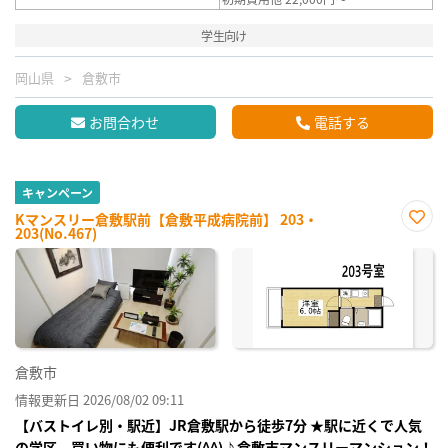
学生向け
岡山県
倉敷市
お問合わせ
電話する
キャンペーン
Kマンスリー倉敷駅前【倉敷平成病院前】 203・
203(No.467)
お気
に入
り登
録
倉敷市
情報更新日 2026/08/02 09:11
【バストイレ別・駅近】JR倉敷駅から徒歩7分 ★駅に近くで人気
の学区、買い物にも便利です(^^)♪倉敷市マンスリーマンション！