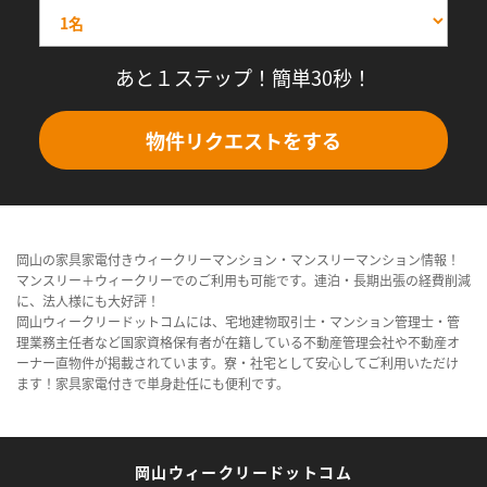
あと１ステップ！簡単30秒！
物件リクエストをする
岡山の家具家電付きウィークリーマンション・マンスリーマンション情報！
マンスリー＋ウィークリーでのご利用も可能です。連泊・長期出張の経費削減
に、法人様にも大好評！
岡山ウィークリードットコムには、宅地建物取引士・マンション管理士・管
理業務主任者など国家資格保有者が在籍している不動産管理会社や不動産オ
ーナー直物件が掲載されています。寮・社宅として安心してご利用いただけ
ます！家具家電付きで単身赴任にも便利です。
岡山ウィークリードットコム