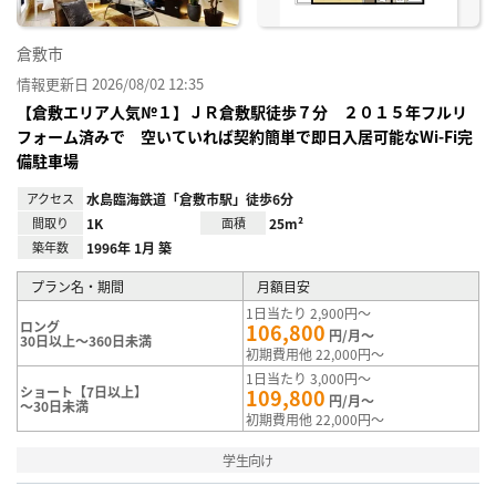
倉敷市
情報更新日 2026/08/02 12:35
【倉敷エリア人気№１】ＪＲ倉敷駅徒歩７分 ２０１５年フルリ
フォーム済みで 空いていれば契約簡単で即日入居可能なWi-Fi完
備駐車場
アクセス
水島臨海鉄道「倉敷市駅」徒歩6分
間取り
1K
面積
25m²
築年数
1996年 1月 築
プラン名・期間
月額目安
1日当たり 2,900円～
ロング
106,800
円/月～
30日以上～360日未満
初期費用他 22,000円～
1日当たり 3,000円～
ショート【7日以上】
109,800
円/月～
～30日未満
初期費用他 22,000円～
学生向け