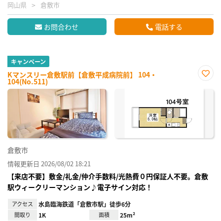
岡山県
倉敷市
お問合わせ
電話する
キャンペーン
Kマンスリー倉敷駅前【倉敷平成病院前】 104・
104(No.511)
お気
に入
り登
録
倉敷市
情報更新日 2026/08/02 18:21
【来店不要】敷金/礼金/仲介手数料/光熱費０円保証人不要。倉敷
駅ウィークリーマンション♪電子サイン対応！
アクセス
水島臨海鉄道「倉敷市駅」徒歩6分
間取り
1K
面積
25m²