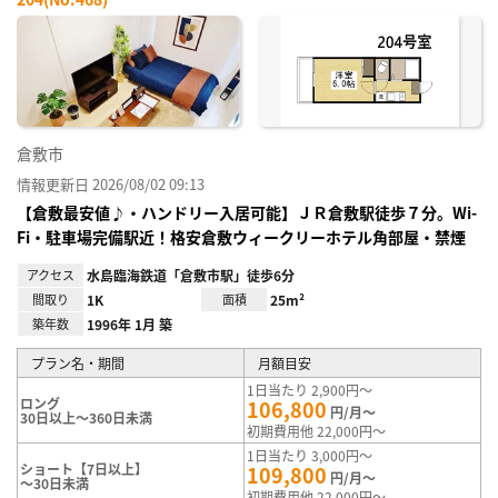
お気
に入
り登
録
倉敷市
情報更新日 2026/08/02 09:13
【倉敷最安値♪・ハンドリー入居可能】ＪＲ倉敷駅徒歩７分。Wi-
Fi・駐車場完備駅近！格安倉敷ウィークリーホテル角部屋・禁煙
アクセス
水島臨海鉄道「倉敷市駅」徒歩6分
間取り
1K
面積
25m²
築年数
1996年 1月 築
プラン名・期間
月額目安
1日当たり 2,900円～
ロング
106,800
円/月～
30日以上～360日未満
初期費用他 22,000円～
1日当たり 3,000円～
ショート【7日以上】
109,800
円/月～
～30日未満
初期費用他 22,000円～