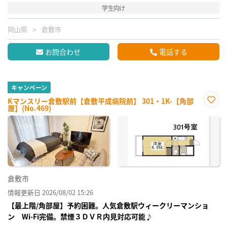
学生向け
岡山県
倉敷市
お問合わせ
電話する
キャンペーン
Kマンスリー倉敷駅前【倉敷平成病院前】 301・1K-【角部
屋】(No.469)
お気
に入
り登
録
倉敷市
情報更新日 2026/08/02 15:26
【最上階/角部屋】予約困難。人気倉敷駅ウィークリーマンショ
ン Wi-Fi完備。禁煙３ＤＶＲ内見対応可能♪