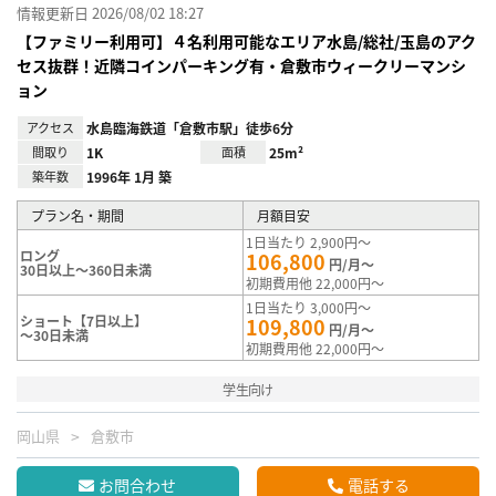
情報更新日 2026/08/02 18:27
【ファミリー利用可】４名利用可能なエリア水島/総社/玉島のアク
セス抜群！近隣コインパーキング有・倉敷市ウィークリーマンシ
ョン
アクセス
水島臨海鉄道「倉敷市駅」徒歩6分
間取り
1K
面積
25m²
築年数
1996年 1月 築
プラン名・期間
月額目安
1日当たり 2,900円～
ロング
106,800
円/月～
30日以上～360日未満
初期費用他 22,000円～
1日当たり 3,000円～
ショート【7日以上】
109,800
円/月～
～30日未満
初期費用他 22,000円～
学生向け
岡山県
倉敷市
お問合わせ
電話する