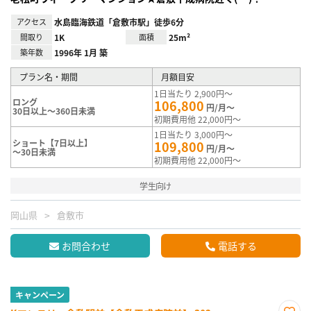
アクセス
水島臨海鉄道「倉敷市駅」徒歩6分
間取り
1K
面積
25m²
築年数
1996年 1月 築
プラン名・期間
月額目安
1日当たり 2,900円～
ロング
106,800
円/月～
30日以上～360日未満
初期費用他 22,000円～
1日当たり 3,000円～
ショート【7日以上】
109,800
円/月～
～30日未満
初期費用他 22,000円～
学生向け
岡山県
倉敷市
お問合わせ
電話する
キャンペーン