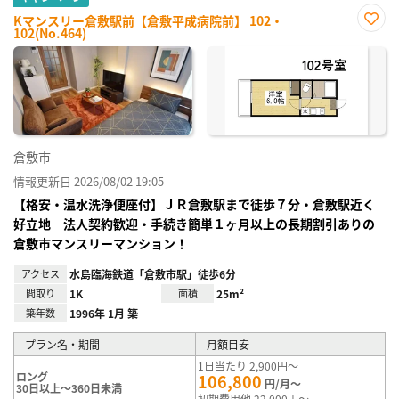
Kマンスリー倉敷駅前【倉敷平成病院前】 102・
102(No.464)
お気
に入
り登
録
倉敷市
情報更新日 2026/08/02 19:05
【格安・温水洗浄便座付】ＪＲ倉敷駅まで徒歩７分・倉敷駅近く
好立地 法人契約歓迎・手続き簡単１ヶ月以上の長期割引ありの
倉敷市マンスリーマンション！
アクセス
水島臨海鉄道「倉敷市駅」徒歩6分
間取り
1K
面積
25m²
築年数
1996年 1月 築
プラン名・期間
月額目安
1日当たり 2,900円～
ロング
106,800
円/月～
30日以上～360日未満
初期費用他 22,000円～