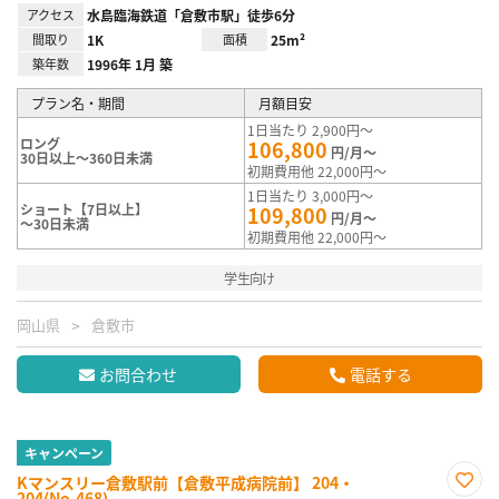
アクセス
水島臨海鉄道「倉敷市駅」徒歩6分
間取り
1K
面積
25m²
築年数
1996年 1月 築
プラン名・期間
月額目安
1日当たり 2,900円～
ロング
106,800
円/月～
30日以上～360日未満
初期費用他 22,000円～
1日当たり 3,000円～
ショート【7日以上】
109,800
円/月～
～30日未満
初期費用他 22,000円～
学生向け
岡山県
倉敷市
お問合わせ
電話する
キャンペーン
Kマンスリー倉敷駅前【倉敷平成病院前】 204・
204(No.468)