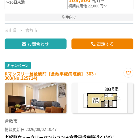
円/月～
～30日未満
初期費用他 22,000円～
学生向け
岡山県
倉敷市
お問合わせ
電話する
キャンペーン
Kマンスリー倉敷駅前【倉敷平成病院前】 303・
303(No.125714)
お気
に入
り登
録
倉敷市
情報更新日 2026/08/02 10:47
老松町ウィークリーマンション★倉敷平成病院近く(^^)！