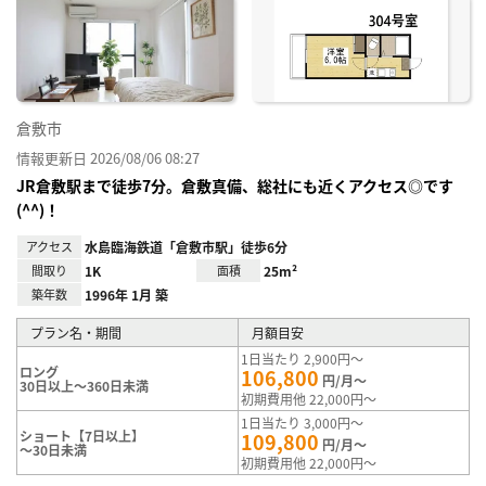
り登
録
倉敷市
情報更新日 2026/08/06 08:27
JR倉敷駅まで徒歩7分。倉敷真備、総社にも近くアクセス◎です
(^^)！
アクセス
水島臨海鉄道「倉敷市駅」徒歩6分
間取り
1K
面積
25m²
築年数
1996年 1月 築
プラン名・期間
月額目安
1日当たり 2,900円～
ロング
106,800
円/月～
30日以上～360日未満
初期費用他 22,000円～
1日当たり 3,000円～
ショート【7日以上】
109,800
円/月～
～30日未満
初期費用他 22,000円～