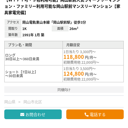
ョン・ファミリー利用可能な岡山駅前マンスリーマンション【家
具家電完備】
アクセス
岡山電軌東山本線「岡山駅前駅」徒歩3分
間取り
1K
面積
26m²
築年数
1991年 1月 築
プラン名・期間
月額目安
1日当たり 3,300円～
ロング
118,800
円/月～
30日以上～360日未満
初期費用他 22,000円～
1日当たり 3,500円～
ショート【7日以上】
124,800
円/月～
～30日未満
初期費用他 22,000円～
同棲向け
岡山県
岡山市北区
お問合わせ
電話する