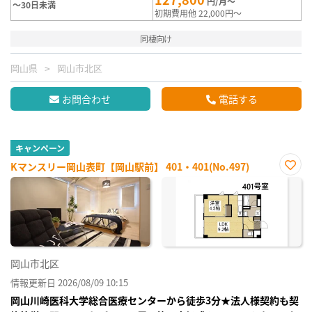
円/月～
～30日未満
初期費用他 22,000円～
同棲向け
岡山県
岡山市北区
お問合わせ
電話する
キャンペーン
Kマンスリー岡山表町【岡山駅前】 401・401(No.497)
お気
に入
り登
録
岡山市北区
情報更新日 2026/08/09 10:15
岡山川崎医科大学総合医療センターから徒歩3分★法人様契約も契