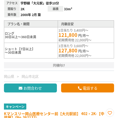
アクセス
宇野線「大元駅」徒歩10分
間取り
2K
面積
33m²
築年数
2000年 2月 築
プラン名・期間
月額目安
1日当たり 3,400円～
ロング
121,800
円/月～
30日以上～360日未満
初期費用他 22,000円～
1日当たり 3,600円～
ショート【7日以上】
127,800
円/月～
～30日未満
初期費用他 22,000円～
同棲向け
岡山県
岡山市北区
お問合わせ
電話する
キャンペーン
Kマンスリー岡山医療センター前【大元駅前】 402・2K-【中
部屋】(No.362132)