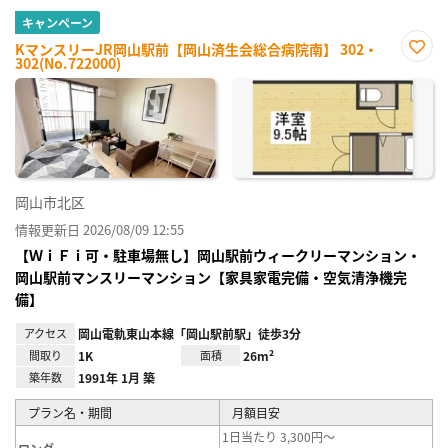
キャンペーン
KマンスリーJR岡山駅前【岡山済生会総合病院南】 302・
302(No.722000)
お気
に入
り登
録
岡山市北区
情報更新日 2026/08/09 12:55
【ＷｉＦｉ可・駐車場無し】岡山駅前ウィークリーマンション・
岡山駅前マンスリーマンション【家具家電完備・空気清浄機完
備】
アクセス
岡山電軌東山本線「岡山駅前駅」徒歩3分
間取り
1K
面積
26m²
築年数
1991年 1月 築
プラン名・期間
月額目安
1日当たり 3,300円～