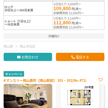
1日当たり 3,000円～
ロング
109,800
円/月～
30日以上～360日未満
初期費用他 22,000円～
1日当たり 3,100円～
ショート【7日以上】
112,800
円/月～
～30日未満
初期費用他 22,000円～
同棲向け
岡山県
岡山市北区
お問合わせ
電話する
キャンペーン
Kマンスリー岡山表町【岡山駅前】 201・201(No.471)
お気
に入
り登
録