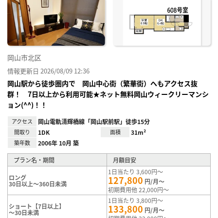
り登
録
岡山市北区
情報更新日 2026/08/09 12:36
岡山駅から徒歩圏内で 岡山中心街（繁華街）へもアクセス抜
群！ 7日以上から利用可能★ネット無料岡山ウィークリーマンシ
ョン(^^)！！
アクセス
岡山電軌清輝橋線「岡山駅前駅」徒歩15分
間取り
1DK
面積
31m²
築年数
2006年 10月 築
プラン名・期間
月額目安
1日当たり 3,600円～
ロング
127,800
円/月～
30日以上～360日未満
初期費用他 22,000円～
1日当たり 3,800円～
ショート【7日以上】
133,800
円/月～
～30日未満