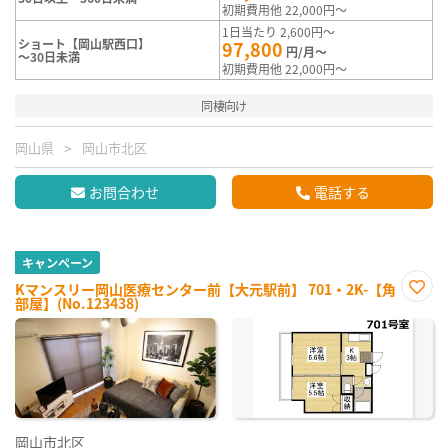
初期費用他 22,000円～
1日当たり 2,600円～
ショート【岡山駅西口】
97,800
円/月～
～30日未満
初期費用他 22,000円～
同棲向け
岡山県
岡山市北区
お問合わせ
電話する
キャンペーン
Kマンスリー岡山医療センター前【大元駅前】 701・2K-【角
部屋】(No.123438)
お気
に入
り登
録
岡山市北区