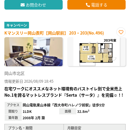
お問合わせ
電話する
キャンペーン
Kマンスリー岡山表町【岡山駅前】 203・203(No.496)
お気
に入
り登
録
岡山市北区
情報更新日 2026/08/09 18:45
在宅ワークにオススメなネット環境有のバストイレ別で全米売上
No.1を誇るマットレスブランド『Serta（サータ）』を完備☺！!
アクセス
岡山電軌東山本線「西大寺町ハレノワ前駅」徒歩5分
間取り
1LDK
面積
32.8m²
築年数
2008年 2月 築
プラン名・期間
月額目安