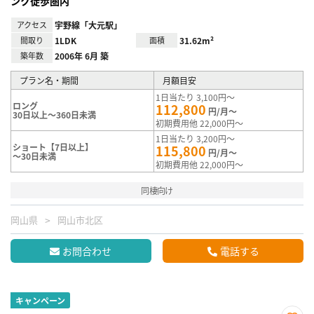
ンク徒歩圏内
アクセス
宇野線「大元駅」
間取り
1LDK
面積
31.62m²
築年数
2006年 6月 築
プラン名・期間
月額目安
1日当たり 3,100円～
ロング
112,800
円/月～
30日以上～360日未満
初期費用他 22,000円～
1日当たり 3,200円～
ショート【7日以上】
115,800
円/月～
～30日未満
初期費用他 22,000円～
同棲向け
岡山県
岡山市北区
お問合わせ
電話する
キャンペーン