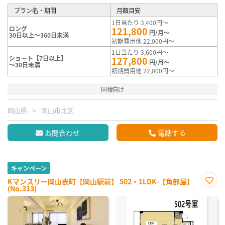
プラン名・期間
月額目安
1日当たり 3,400円～
ロング
121,800
円/月～
30日以上～360日未満
初期費用他 22,000円～
1日当たり 3,600円～
ショート【7日以上】
127,800
円/月～
～30日未満
初期費用他 22,000円～
同棲向け
岡山県
岡山市北区
お問合わせ
電話する
キャンペーン
Kマンスリー岡山表町【岡山駅前】 502・1LDK-【角部屋】
(No.313)
お気
に入
り登
録