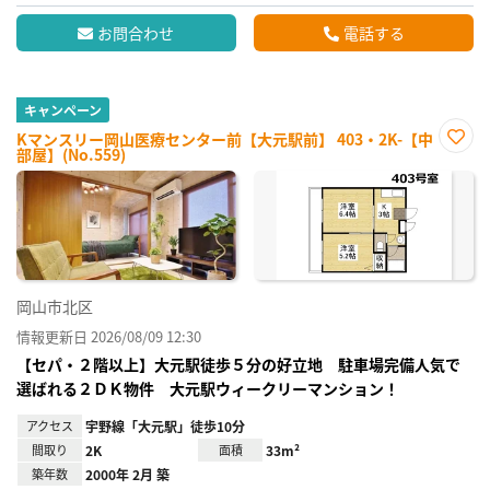
お問合わせ
電話する
キャンペーン
Kマンスリー岡山医療センター前【大元駅前】 403・2K-【中
部屋】(No.559)
お気
に入
り登
録
岡山市北区
情報更新日 2026/08/09 12:30
【セパ・２階以上】大元駅徒歩５分の好立地 駐車場完備人気で
選ばれる２ＤＫ物件 大元駅ウィークリーマンション！
アクセス
宇野線「大元駅」徒歩10分
間取り
2K
面積
33m²
築年数
2000年 2月 築