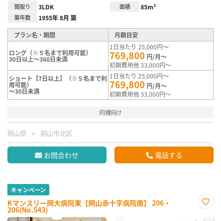
間取り
3LDK
面積
85m²
築年数
1955年 8月 築
プラン名・期間
月額目安
1日当たり 25,000円～
ロング（※５名まで利用可能）
769,800
円/月～
30日以上～360日未満
初期費用他 33,000円～
1日当たり 25,000円～
ショート【7日以上】（※５名まで利
769,800
用可能）
円/月～
～30日未満
初期費用他 33,000円～
同棲向け
岡山県
岡山市北区
お問合わせ
電話する
キャンペーン
Kマンスリー岡大病院東【岡山赤十字病院南】 206・
206(No.543)
お気
に入