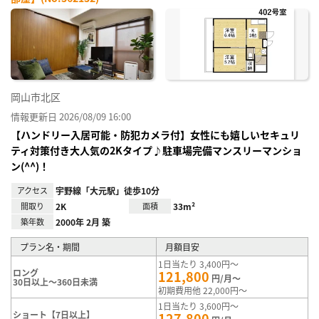
お気
に入
り登
録
岡山市北区
情報更新日 2026/08/09 16:00
【ハンドリー入居可能・防犯カメラ付】女性にも嬉しいセキュリ
ティ対策付き大人気の2Kタイプ♪駐車場完備マンスリーマンショ
ン(^^)！
アクセス
宇野線「大元駅」徒歩10分
間取り
2K
面積
33m²
築年数
2000年 2月 築
プラン名・期間
月額目安
1日当たり 3,400円～
ロング
121,800
円/月～
30日以上～360日未満
初期費用他 22,000円～
1日当たり 3,600円～
ショート【7日以上】
127,800