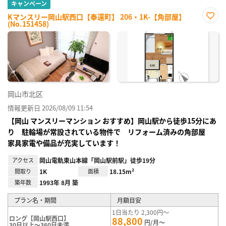
キャンペーン
Kマンスリー岡山駅西口【奉還町】 206・1K-【角部屋】
(No.151458)
お気
に入
り登
録
岡山市北区
情報更新日 2026/08/09 11:54
【岡山 マンスリーマンション おすすめ】岡山駅から徒歩15分にあ
り 駐輪場が常設されている物件で リフォーム済みの角部屋
家具家電や備品が充実しています！
アクセス
岡山電軌東山本線「岡山駅前駅」徒歩19分
間取り
1K
面積
18.15m²
築年数
1993年 8月 築
プラン名・期間
月額目安
1日当たり 2,300円～
ロング【岡山駅西口】
88,800
円/月～
30日以上～360日未満