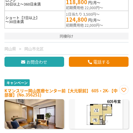
ロング
118,800
円/月～
30日以上～360日未満
初期費用他 22,000円～
1日当たり 3,500円～
ショート【7日以上】
124,800
円/月～
～30日未満
初期費用他 22,000円～
同棲向け
岡山県
岡山市北区
お問合わせ
電話する
キャンペーン
Kマンスリー岡山医療センター前【大元駅前】 605・2K-【中
部屋】(No.356251)
お気
に入
り登
録