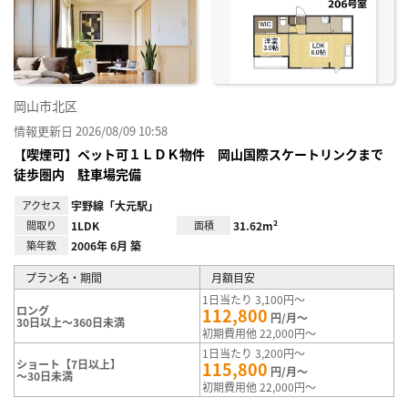
り登
録
岡山市北区
情報更新日 2026/08/09 10:58
【喫煙可】ペット可１ＬＤＫ物件 岡山国際スケートリンクまで
徒歩圏内 駐車場完備
アクセス
宇野線「大元駅」
間取り
1LDK
面積
31.62m²
築年数
2006年 6月 築
プラン名・期間
月額目安
1日当たり 3,100円～
ロング
112,800
円/月～
30日以上～360日未満
初期費用他 22,000円～
1日当たり 3,200円～
ショート【7日以上】
115,800
円/月～
～30日未満
初期費用他 22,000円～