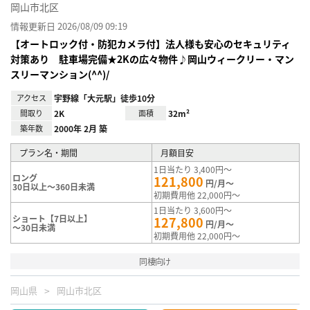
岡山市北区
情報更新日 2026/08/09 09:19
【オートロック付・防犯カメラ付】法人様も安心のセキュリティ
対策あり 駐車場完備★2Kの広々物件♪岡山ウィークリー・マン
スリーマンション(^^)/
アクセス
宇野線「大元駅」徒歩10分
間取り
2K
面積
32m²
築年数
2000年 2月 築
プラン名・期間
月額目安
1日当たり 3,400円～
ロング
121,800
円/月～
30日以上～360日未満
初期費用他 22,000円～
1日当たり 3,600円～
ショート【7日以上】
127,800
円/月～
～30日未満
初期費用他 22,000円～
同棲向け
岡山県
岡山市北区