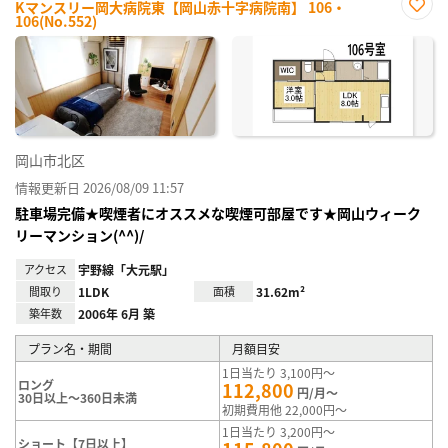
Kマンスリー岡大病院東【岡山赤十字病院南】 106・
106(No.552)
お気
に入
り登
録
岡山市北区
情報更新日 2026/08/09 11:57
駐車場完備★喫煙者にオススメな喫煙可部屋です★岡山ウィーク
リーマンション(^^)/
アクセス
宇野線「大元駅」
間取り
1LDK
面積
31.62m²
築年数
2006年 6月 築
プラン名・期間
月額目安
1日当たり 3,100円～
ロング
112,800
円/月～
30日以上～360日未満
初期費用他 22,000円～
1日当たり 3,200円～
ショート【7日以上】