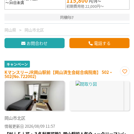
115,800
円/月～
～30日未満
初期費用他 22,000円～
同棲向け
岡山県
岡山市北区
お問合わせ
電話する
キャンペーン
KマンスリーJR岡山駅前【岡山済生会総合病院南】 502・
502(No.722002)
お気
に入
り登
録
岡山市北区
情報更新日 2026/08/09 11:57
【ＷｉＦｉ可・３名利用可能】岡山駅前人気ウィークリーマンシ