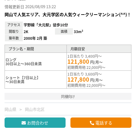
情報更新日 2026/08/09 13:22
岡山で人気エリア、大元学区の人気ウィークリーマンション(^^)！
アクセス
宇野線「大元駅」徒歩10分
間取り
2K
面積
33m²
築年数
2000年 2月 築
プラン名・期間
月額目安
1日当たり 3,400円～
ロング
121,800
円/月～
30日以上～360日未満
初期費用他 22,000円～
1日当たり 3,600円～
ショート【7日以上】
127,800
円/月～
～30日未満
初期費用他 22,000円～
同棲向け
岡山県
岡山市北区
お問合わせ
電話する