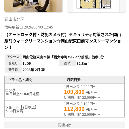
岡山市北区
情報更新日 2026/08/09 12:45
【オートロック付・防犯カメラ付】セキュリティ対策された岡山
駅前ウィークリーマンション☆岡山駅東口前マンスリーマンショ
ン！
アクセス
岡山電軌東山本線「西大寺町ハレノワ前駅」徒歩5分
間取り
1LDK
面積
32.8m²
築年数
2008年 2月 築
プラン名・期間
月額目安
1日当たり 3,000円～
ロング
109,800
円/月～
30日以上～360日未満
初期費用他 22,000円～
1日当たり 3,100円～
ショート【7日以上】
112,800
円/月～
～30日未満
初期費用他 22,000円～
同棲向け