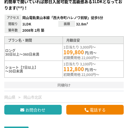
約簡単で開いていれば即日入居可能で高級感ある1LDKとなってお
ります(^^)！
アクセス
岡山電軌東山本線「西大寺町ハレノワ前駅」徒歩5分
間取り
1LDK
面積
32.8m²
築年数
2008年 2月 築
プラン名・期間
月額目安
1日当たり 3,000円～
ロング
109,800
円/月～
30日以上～360日未満
初期費用他 22,000円～
1日当たり 3,100円～
ショート【7日以上】
112,800
円/月～
～30日未満
初期費用他 22,000円～
同棲向け
岡山県
岡山市北区
お問合わせ
電話する