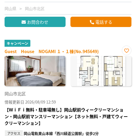
岡山県
岡山市北区
お問合わせ
電話する
キャンペーン
Guest House NOGAMI １・１棟(No.945649)
お気
に入
り登
録
岡山市北区
情報更新日 2026/08/09 12:59
【ＷｉＦｉ無料・駐車場無し】岡山駅前ウィークリーマンショ
ン・岡山駅前マンスリーマンション【ネット無料・戸建てウィー
クリーマンション】
アクセス
岡山電軌東山本線「西川緑道公園駅」徒歩2分