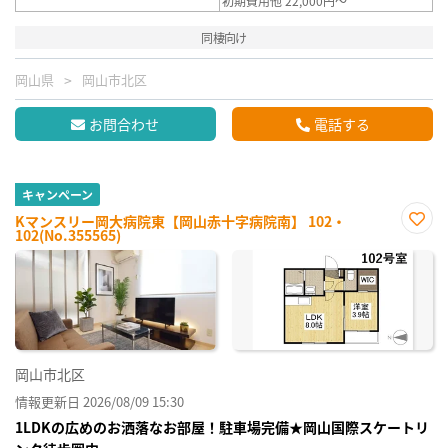
初期費用他 22,000円～
同棲向け
岡山県
岡山市北区
お問合わせ
電話する
キャンペーン
Kマンスリー岡大病院東【岡山赤十字病院南】 102・
102(No.355565)
お気
に入
り登
録
岡山市北区
情報更新日 2026/08/09 15:30
1LDKの広めのお洒落なお部屋！駐車場完備★岡山国際スケートリ