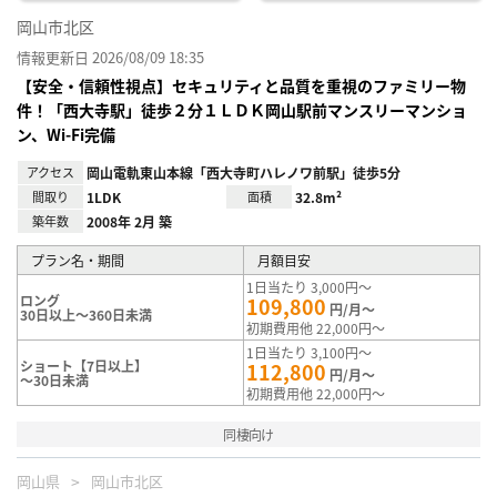
岡山市北区
情報更新日 2026/08/09 18:35
【安全・信頼性視点】セキュリティと品質を重視のファミリー物
件！「西大寺駅」徒歩２分１ＬＤＫ岡山駅前マンスリーマンショ
ン、Wi-Fi完備
アクセス
岡山電軌東山本線「西大寺町ハレノワ前駅」徒歩5分
間取り
1LDK
面積
32.8m²
築年数
2008年 2月 築
プラン名・期間
月額目安
1日当たり 3,000円～
ロング
109,800
円/月～
30日以上～360日未満
初期費用他 22,000円～
1日当たり 3,100円～
ショート【7日以上】
112,800
円/月～
～30日未満
初期費用他 22,000円～
同棲向け
岡山県
岡山市北区