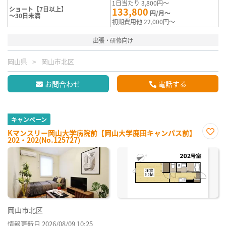
1日当たり 3,800円～
ショート【7日以上】
133,800
円/月～
～30日未満
初期費用他 22,000円～
出張・研修向け
岡山県
岡山市北区
お問合わせ
電話する
キャンペーン
Kマンスリー岡山大学病院前【岡山大学鹿田キャンパス前】
202・202(No.125727)
お気
に入
り登
録
岡山市北区
情報更新日 2026/08/09 10:25