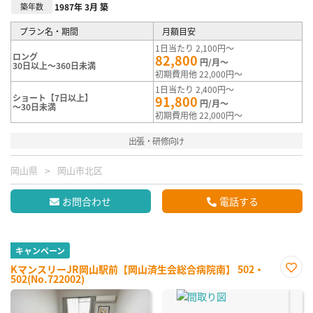
築年数
1987年 3月 築
プラン名・期間
月額目安
1日当たり 2,100円～
ロング
82,800
円/月～
30日以上～360日未満
初期費用他 22,000円～
1日当たり 2,400円～
ショート【7日以上】
91,800
円/月～
～30日未満
初期費用他 22,000円～
出張・研修向け
岡山県
岡山市北区
お問合わせ
電話する
キャンペーン
KマンスリーJR岡山駅前【岡山済生会総合病院南】 502・
502(No.722002)
お気
に入
り登
録