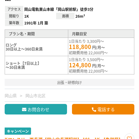
アクセス
岡山電軌東山本線「岡山駅前駅」徒歩3分
間取り
1K
面積
26m²
築年数
1991年 1月 築
プラン名・期間
月額目安
1日当たり 3,300円～
ロング
118,800
円/月～
30日以上～360日未満
初期費用他 22,000円～
1日当たり 3,500円～
ショート【7日以上】
124,800
円/月～
～30日未満
初期費用他 22,000円～
出張・研修向け
岡山県
岡山市北区
お問合わせ
電話する
キャンペーン