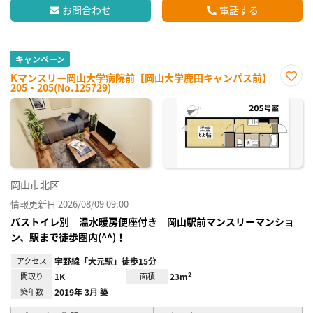
お問合わせ
電話する
キャンペーン
Kマンスリー岡山大学病院前【岡山大学鹿田キャンパス前】
205・205(No.125729)
お気
に入
り登
録
岡山市北区
情報更新日 2026/08/09 09:00
バストイレ別 温水暖房便座付き 岡山駅前マンスリーマンショ
ン、駅まで徒歩圏内(^^)！
アクセス
宇野線「大元駅」徒歩15分
間取り
1K
面積
23m²
築年数
2019年 3月 築