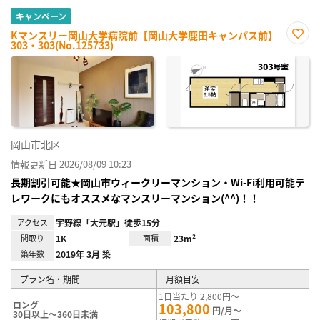
キャンペーン
Kマンスリー岡山大学病院前【岡山大学鹿田キャンパス前】
303・303(No.125733)
お気
に入
り登
録
岡山市北区
情報更新日 2026/08/09 10:23
長期割引可能★岡山市ウィークリーマンション・Wi-Fi利用可能テ
レワークにもオススメなマンスリーマンション(^^)！！
アクセス
宇野線「大元駅」徒歩15分
間取り
1K
面積
23m²
築年数
2019年 3月 築
プラン名・期間
月額目安
1日当たり 2,800円～
ロング
103,800
円/月～
30日以上～360日未満