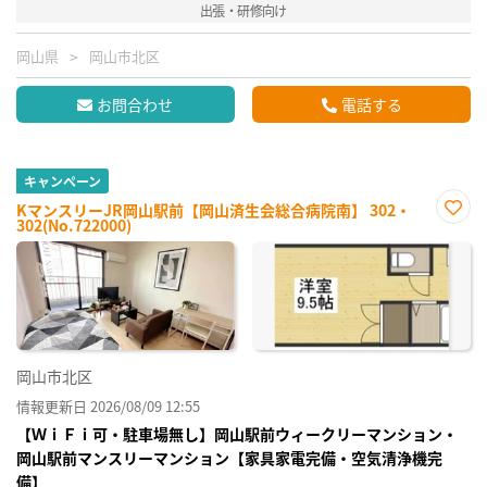
出張・研修向け
岡山県
岡山市北区
お問合わせ
電話する
キャンペーン
KマンスリーJR岡山駅前【岡山済生会総合病院南】 302・
302(No.722000)
お気
に入
り登
録
岡山市北区
情報更新日 2026/08/09 12:55
【ＷｉＦｉ可・駐車場無し】岡山駅前ウィークリーマンション・
岡山駅前マンスリーマンション【家具家電完備・空気清浄機完
備】