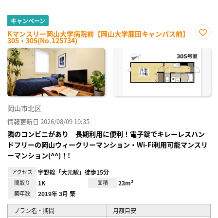
キャンペーン
Kマンスリー岡山大学病院前【岡山大学鹿田キャンパス前】
305・305(No.125734)
お気
に入
り登
録
岡山市北区
情報更新日 2026/08/09 10:35
隣のコンビニがあり 長期利用に便利！電子錠でキレーレスハン
ドフリーの岡山ウィークリーマンション・Wi-Fi利用可能マンスリ
ーマンション(^^)！!
アクセス
宇野線「大元駅」徒歩15分
間取り
1K
面積
23m²
築年数
2019年 3月 築
プラン名・期間
月額目安