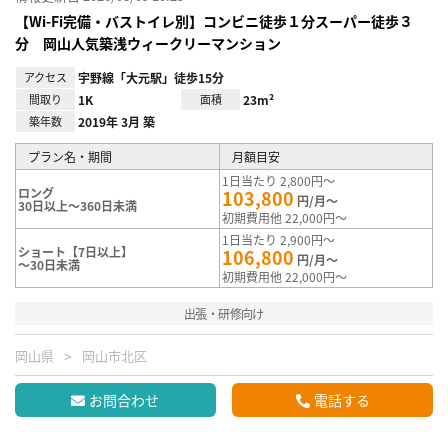
【Wi-Fi完備・バストイレ別】コンビニ徒歩１分スーパー徒歩３
分 岡山人気築浅ウィークリーマンション
アクセス
宇野線「大元駅」徒歩15分
間取り
1K
面積
23m²
築年数
2019年 3月 築
プラン名・期間
月額目安
1日当たり 2,800円～
ロング
103,800
円/月～
30日以上～360日未満
初期費用他 22,000円～
1日当たり 2,900円～
ショート【7日以上】
106,800
円/月～
～30日未満
初期費用他 22,000円～
出張・研修向け
岡山県
岡山市北区
お問合わせ
電話する