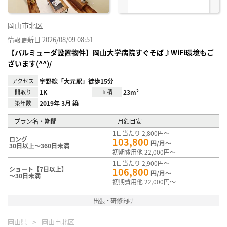
岡山市北区
情報更新日 2026/08/09 08:51
【バルミューダ設置物件】岡山大学病院すぐそば♪WiFi環境もご
ざいます(^^)/
アクセス
宇野線「大元駅」徒歩15分
間取り
1K
面積
23m²
築年数
2019年 3月 築
プラン名・期間
月額目安
1日当たり 2,800円～
ロング
103,800
円/月～
30日以上～360日未満
初期費用他 22,000円～
1日当たり 2,900円～
ショート【7日以上】
106,800
円/月～
～30日未満
初期費用他 22,000円～
出張・研修向け
岡山県
岡山市北区