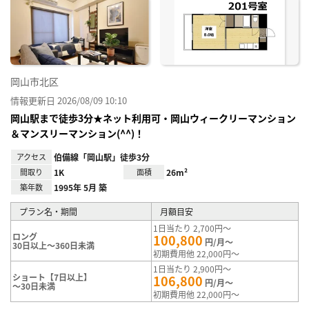
り登
録
岡山市北区
情報更新日 2026/08/09 10:10
岡山駅まで徒歩3分★ネット利用可・岡山ウィークリーマンション
＆マンスリーマンション(^^)！
アクセス
伯備線「岡山駅」徒歩3分
間取り
1K
面積
26m²
築年数
1995年 5月 築
プラン名・期間
月額目安
1日当たり 2,700円～
ロング
100,800
円/月～
30日以上～360日未満
初期費用他 22,000円～
1日当たり 2,900円～
ショート【7日以上】
106,800
円/月～
～30日未満
初期費用他 22,000円～