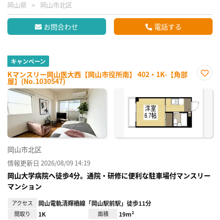
岡山県
岡山市北区
お問合わせ
電話する
キャンペーン
Kマンスリー岡山医大西【岡山市役所南】 402・1K-【角部
屋】(No.1030547)
お気
に入
り登
録
岡山市北区
情報更新日 2026/08/09 14:19
岡山大学病院へ徒歩4分。通院・研修に便利な駐車場付マンスリー
マンション
アクセス
岡山電軌清輝橋線「岡山駅前駅」徒歩11分
間取り
1K
面積
19m²