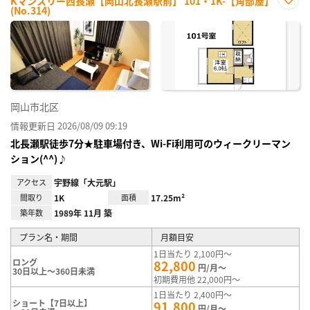
Kマンスリー西長瀬【岡山北長瀬駅前】 101・1K-【角部屋】
(No.314)
お気
に入
り登
録
岡山市北区
情報更新日 2026/08/09 09:19
北長瀬駅徒歩7分★駐車場付き、Wi-Fi利用可のウィークリーマン
ション(^^)♪
アクセス
宇野線「大元駅」
間取り
1K
面積
17.25m²
築年数
1989年 11月 築
プラン名・期間
月額目安
1日当たり 2,100円～
ロング
82,800
円/月～
30日以上～360日未満
初期費用他 22,000円～
1日当たり 2,400円～
ショート【7日以上】
91,800
円/月～