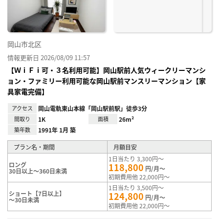
岡山市北区
情報更新日 2026/08/09 11:57
【ＷｉＦｉ可・３名利用可能】岡山駅前人気ウィークリーマンシ
ョン・ファミリー利用可能な岡山駅前マンスリーマンション【家
具家電完備】
アクセス
岡山電軌東山本線「岡山駅前駅」徒歩3分
間取り
1K
面積
26m²
築年数
1991年 1月 築
プラン名・期間
月額目安
1日当たり 3,300円～
ロング
118,800
円/月～
30日以上～360日未満
初期費用他 22,000円～
1日当たり 3,500円～
ショート【7日以上】
124,800
円/月～
～30日未満
初期費用他 22,000円～