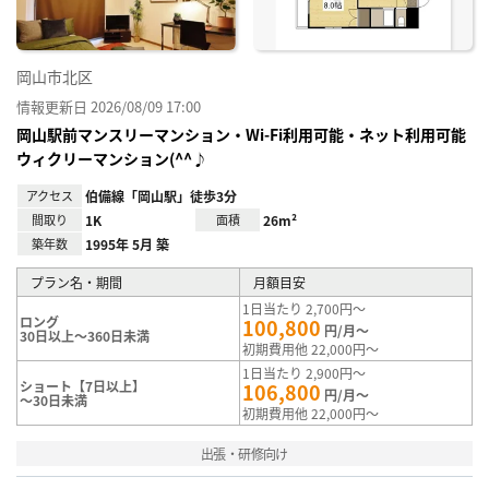
岡山市北区
情報更新日 2026/08/09 17:00
岡山駅前マンスリーマンション・Wi-Fi利用可能・ネット利用可能
ウィクリーマンション(^^♪
アクセス
伯備線「岡山駅」徒歩3分
間取り
1K
面積
26m²
築年数
1995年 5月 築
プラン名・期間
月額目安
1日当たり 2,700円～
ロング
100,800
円/月～
30日以上～360日未満
初期費用他 22,000円～
1日当たり 2,900円～
ショート【7日以上】
106,800
円/月～
～30日未満
初期費用他 22,000円～
出張・研修向け