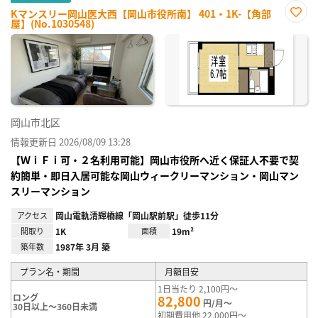
Kマンスリー岡山医大西【岡山市役所南】 401・1K-【角部
屋】(No.1030548)
お気
に入
り登
録
岡山市北区
情報更新日 2026/08/09 13:28
【ＷｉＦｉ可・２名利用可能】岡山市役所へ近く保証人不要で契
約簡単・即日入居可能な岡山ウィークリーマンション・岡山マン
スリーマンション
アクセス
岡山電軌清輝橋線「岡山駅前駅」徒歩11分
間取り
1K
面積
19m²
築年数
1987年 3月 築
プラン名・期間
月額目安
1日当たり 2,100円～
ロング
82,800
円/月～
30日以上～360日未満
初期費用他 22,000円～