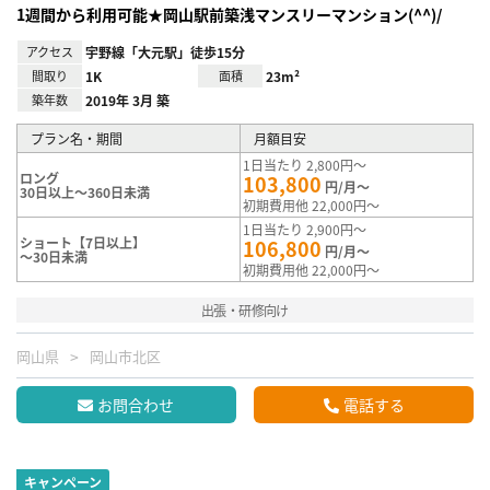
1週間から利用可能★岡山駅前築浅マンスリーマンション(^^)/
アクセス
宇野線「大元駅」徒歩15分
間取り
1K
面積
23m²
築年数
2019年 3月 築
プラン名・期間
月額目安
1日当たり 2,800円～
ロング
103,800
円/月～
30日以上～360日未満
初期費用他 22,000円～
1日当たり 2,900円～
ショート【7日以上】
106,800
円/月～
～30日未満
初期費用他 22,000円～
出張・研修向け
岡山県
岡山市北区
お問合わせ
電話する
キャンペーン