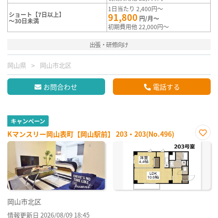
1日当たり 2,400円～
ショート【7日以上】
91,800
円/月～
～30日未満
初期費用他 22,000円～
出張・研修向け
岡山県
岡山市北区
お問合わせ
電話する
キャンペーン
Kマンスリー岡山表町【岡山駅前】 203・203(No.496)
お気
に入
り登
録
岡山市北区
情報更新日 2026/08/09 18:45