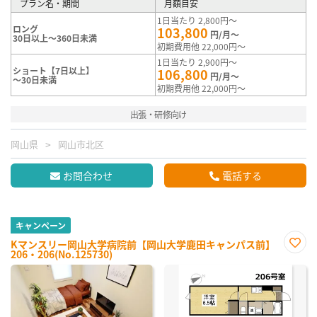
プラン名・期間
月額目安
1日当たり 2,800円～
ロング
103,800
円/月～
30日以上～360日未満
初期費用他 22,000円～
1日当たり 2,900円～
ショート【7日以上】
106,800
円/月～
～30日未満
初期費用他 22,000円～
出張・研修向け
岡山県
岡山市北区
お問合わせ
電話する
キャンペーン
Kマンスリー岡山大学病院前【岡山大学鹿田キャンパス前】
206・206(No.125730)
お気
に入
り登
録