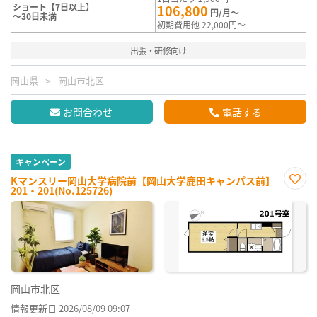
ショート【7日以上】
106,800
円/月～
～30日未満
初期費用他 22,000円～
出張・研修向け
岡山県
岡山市北区
お問合わせ
電話する
キャンペーン
Kマンスリー岡山大学病院前【岡山大学鹿田キャンパス前】
201・201(No.125726)
お気
に入
り登
録
岡山市北区
情報更新日 2026/08/09 09:07