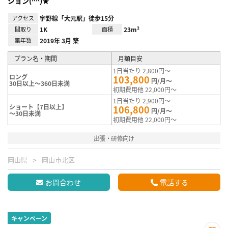
ション(^^)★
アクセス
宇野線「大元駅」徒歩15分
間取り
1K
面積
23m²
築年数
2019年 3月 築
プラン名・期間
月額目安
1日当たり 2,800円～
ロング
103,800
円/月～
30日以上～360日未満
初期費用他 22,000円～
1日当たり 2,900円～
ショート【7日以上】
106,800
円/月～
～30日未満
初期費用他 22,000円～
出張・研修向け
岡山県
岡山市北区
お問合わせ
電話する
キャンペーン