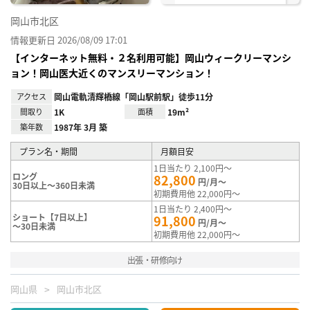
岡山市北区
情報更新日 2026/08/09 17:01
【インターネット無料・２名利用可能】岡山ウィークリーマンシ
ョン！岡山医大近くのマンスリーマンション！
アクセス
岡山電軌清輝橋線「岡山駅前駅」徒歩11分
間取り
1K
面積
19m²
築年数
1987年 3月 築
プラン名・期間
月額目安
1日当たり 2,100円～
ロング
82,800
円/月～
30日以上～360日未満
初期費用他 22,000円～
1日当たり 2,400円～
ショート【7日以上】
91,800
円/月～
～30日未満
初期費用他 22,000円～
出張・研修向け
岡山県
岡山市北区