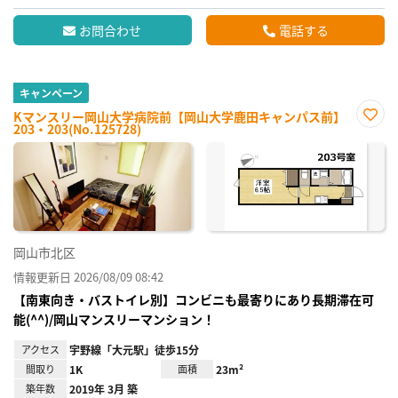
お問合わせ
電話する
キャンペーン
Kマンスリー岡山大学病院前【岡山大学鹿田キャンパス前】
203・203(No.125728)
お気
に入
り登
録
岡山市北区
情報更新日 2026/08/09 08:42
【南東向き・バストイレ別】コンビニも最寄りにあり長期滞在可
能(^^)/岡山マンスリーマンション！
アクセス
宇野線「大元駅」徒歩15分
間取り
1K
面積
23m²
築年数
2019年 3月 築