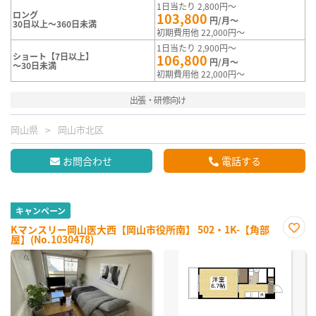
1日当たり 2,800円～
ロング
103,800
円/月～
30日以上～360日未満
初期費用他 22,000円～
1日当たり 2,900円～
ショート【7日以上】
106,800
円/月～
～30日未満
初期費用他 22,000円～
出張・研修向け
岡山県
岡山市北区
お問合わせ
電話する
キャンペーン
Kマンスリー岡山医大西【岡山市役所南】 502・1K-【角部
屋】(No.1030478)
お気
に入
り登
録