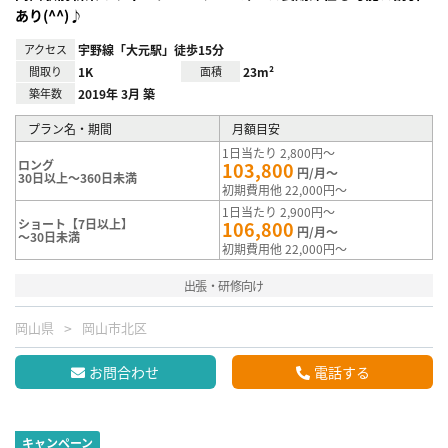
あり(^^)♪
アクセス
宇野線「大元駅」徒歩15分
間取り
1K
面積
23m²
築年数
2019年 3月 築
プラン名・期間
月額目安
1日当たり 2,800円～
ロング
103,800
円/月～
30日以上～360日未満
初期費用他 22,000円～
1日当たり 2,900円～
ショート【7日以上】
106,800
円/月～
～30日未満
初期費用他 22,000円～
出張・研修向け
岡山県
岡山市北区
お問合わせ
電話する
キャンペーン