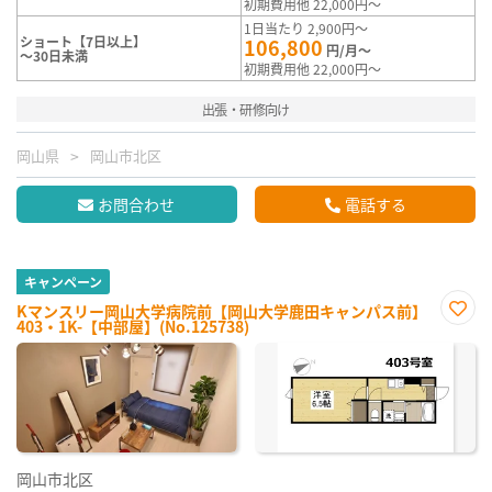
初期費用他 22,000円～
1日当たり 2,900円～
ショート【7日以上】
106,800
円/月～
～30日未満
初期費用他 22,000円～
出張・研修向け
岡山県
岡山市北区
お問合わせ
電話する
キャンペーン
Kマンスリー岡山大学病院前【岡山大学鹿田キャンパス前】
403・1K-【中部屋】(No.125738)
お気
に入
り登
録
岡山市北区