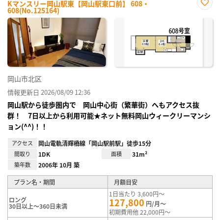
Kマンスリー岡山駅東【岡山駅東口前】 608・
608(No.125164)
お気
に入
り登
録
岡山市北区
情報更新日 2026/08/09 12:36
岡山駅から徒歩圏内で 岡山中心街（繁華街）へもアクセス抜
群！ 7日以上から利用可能★ネット無料岡山ウィークリーマンシ
ョン(^^)！！
アクセス
岡山電軌清輝橋線「岡山駅前駅」徒歩15分
間取り
1DK
面積
31m²
築年数
2006年 10月 築
プラン名・期間
月額目安
1日当たり 3,600円～
ロング
127,800
円/月～
30日以上～360日未満
初期費用他 22,000円～