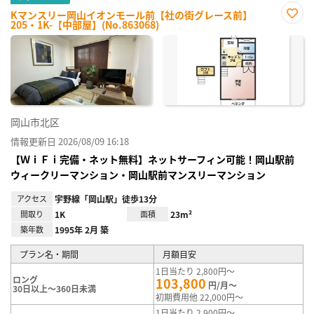
Kマンスリー岡山イオンモール前【社の街グレース前】
205・1K-【中部屋】(No.863068)
お気
に入
り登
録
岡山市北区
情報更新日 2026/08/09 16:18
【ＷｉＦｉ完備・ネット無料】ネットサーフィン可能！岡山駅前
ウィークリーマンション・岡山駅前マンスリーマンション
アクセス
宇野線「岡山駅」徒歩13分
間取り
1K
面積
23m²
築年数
1995年 2月 築
プラン名・期間
月額目安
1日当たり 2,800円～
ロング
103,800
円/月～
30日以上～360日未満
初期費用他 22,000円～
1日当たり 2,900円～