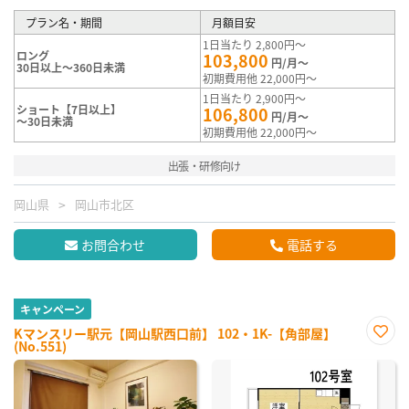
プラン名・期間
月額目安
1日当たり 2,800円～
ロング
103,800
円/月～
30日以上～360日未満
初期費用他 22,000円～
1日当たり 2,900円～
ショート【7日以上】
106,800
円/月～
～30日未満
初期費用他 22,000円～
出張・研修向け
岡山県
岡山市北区
お問合わせ
電話する
キャンペーン
Kマンスリー駅元【岡山駅西口前】 102・1K-【角部屋】
(No.551)
お気
に入
り登
録