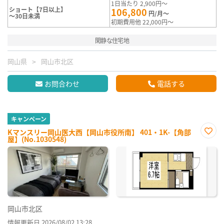
1日当たり 2,900円～
ショート【7日以上】
106,800
円/月～
～30日未満
初期費用他 22,000円～
閑静な住宅地
岡山県
岡山市北区
お問合わせ
電話する
キャンペーン
Kマンスリー岡山医大西【岡山市役所南】 401・1K-【角部
屋】(No.1030548)
お気
に入
り登
録
岡山市北区
情報更新日 2026/08/02 13:28