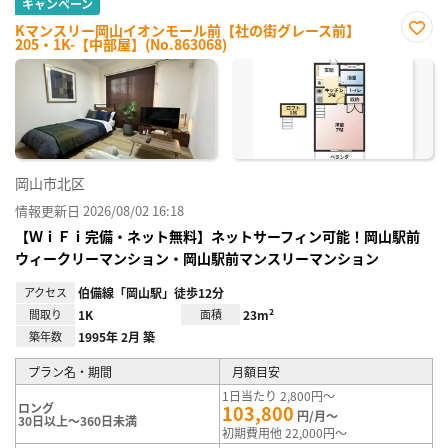
キャンペーン
Kマンスリー岡山イオンモール前【社の街グレース前】
205・1K-【中部屋】(No.863068)
お気
に入
り登
録
岡山市北区
情報更新日 2026/08/02 16:18
【ＷｉＦｉ完備・ネット無料】ネットサーフィン可能！岡山駅前
ウィークリーマンション・岡山駅前マンスリーマンション
アクセス
伯備線「岡山駅」徒歩12分
間取り
1K
面積
23m²
築年数
1995年 2月 築
プラン名・期間
月額目安
1日当たり 2,800円～
ロング
103,800
円/月～
30日以上～360日未満
初期費用他 22,000円～