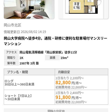
録
岡山市北区
情報更新日 2026/08/02 14:19
岡山大学病院へ徒歩4分。通院・研修に便利な駐車場付マンスリー
マンション
アクセス
岡山電軌清輝橋線「岡山駅前駅」徒歩11分
間取り
1K
面積
19m²
築年数
1987年 3月 築
プラン名・期間
月額目安
1日当たり 2,100円～
ロング
82,800
円/月～
30日以上～360日未満
初期費用他 22,000円～
1日当たり 2,400円～
ショート【7日以上】
91,800
円/月～
～30日未満
初期費用他 22,000円～
閑静な住宅地