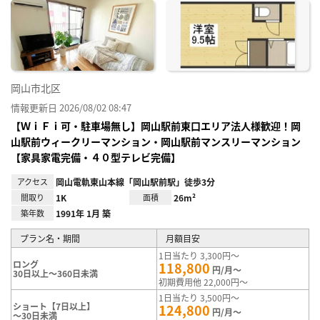
に入
り登
録
岡山市北区
情報更新日 2026/08/02 08:47
【ＷｉＦｉ可・駐車場無し】岡山駅前東口エリア法人様歓迎！岡
山駅前ウィークリーマンション・岡山駅前マンスリーマンション
【家具家電完備・４０型テレビ完備】
アクセス
岡山電軌東山本線「岡山駅前駅」徒歩3分
間取り
1K
面積
26m²
築年数
1991年 1月 築
プラン名・期間
月額目安
1日当たり 3,300円～
ロング
118,800
円/月～
30日以上～360日未満
初期費用他 22,000円～
1日当たり 3,500円～
ショート【7日以上】
124,800
円/月～
～30日未満