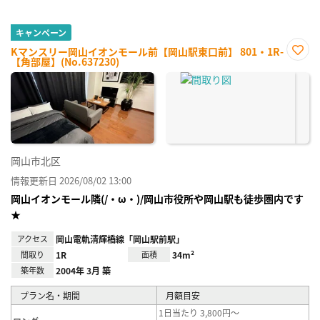
キャンペーン
Kマンスリー岡山イオンモール前【岡山駅東口前】 801・1R-
【角部屋】(No.637230)
お気
に入
り登
録
岡山市北区
情報更新日 2026/08/02 13:00
岡山イオンモール隣(/・ω・)/岡山市役所や岡山駅も徒歩圏内です
★
アクセス
岡山電軌清輝橋線「岡山駅前駅」
間取り
1R
面積
34m²
築年数
2004年 3月 築
プラン名・期間
月額目安
1日当たり 3,800円～