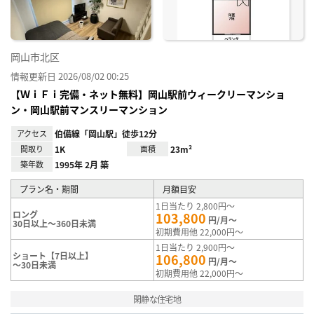
岡山市北区
情報更新日 2026/08/02 00:25
【ＷｉＦｉ完備・ネット無料】岡山駅前ウィークリーマンショ
ン・岡山駅前マンスリーマンション
アクセス
伯備線「岡山駅」徒歩12分
間取り
1K
面積
23m²
築年数
1995年 2月 築
プラン名・期間
月額目安
1日当たり 2,800円～
ロング
103,800
円/月～
30日以上～360日未満
初期費用他 22,000円～
1日当たり 2,900円～
ショート【7日以上】
106,800
円/月～
～30日未満
初期費用他 22,000円～
閑静な住宅地