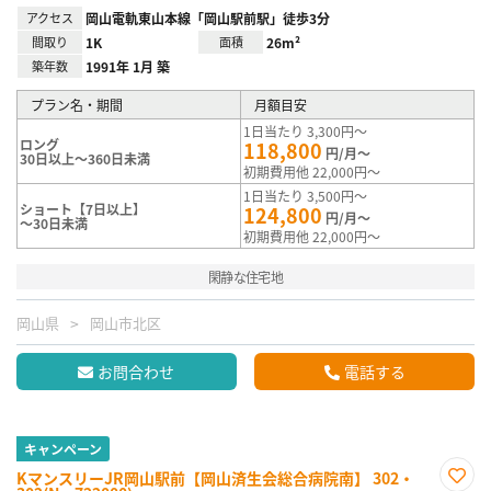
アクセス
岡山電軌東山本線「岡山駅前駅」徒歩3分
間取り
1K
面積
26m²
築年数
1991年 1月 築
プラン名・期間
月額目安
1日当たり 3,300円～
ロング
118,800
円/月～
30日以上～360日未満
初期費用他 22,000円～
1日当たり 3,500円～
ショート【7日以上】
124,800
円/月～
～30日未満
初期費用他 22,000円～
閑静な住宅地
岡山県
岡山市北区
お問合わせ
電話する
キャンペーン
KマンスリーJR岡山駅前【岡山済生会総合病院南】 302・