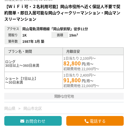
【ＷｉＦｉ可・２名利用可能】岡山市役所へ近く保証人不要で契
約簡単・即日入居可能な岡山ウィークリーマンション・岡山マン
スリーマンション
アクセス
岡山電軌清輝橋線「岡山駅前駅」徒歩11分
間取り
1K
面積
19m²
築年数
1987年 3月 築
プラン名・期間
月額目安
1日当たり 2,100円～
ロング
82,800
円/月～
30日以上～360日未満
初期費用他 22,000円～
1日当たり 2,400円～
ショート【7日以上】
91,800
円/月～
～30日未満
初期費用他 22,000円～
閑静な住宅地
岡山県
岡山市北区
お問合わせ
電話する