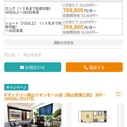
1日当たり 25,000円～
ロング（※５名まで利用可能）
769,800
円/月～
30日以上～360日未満
初期費用他 33,000円～
1日当たり 25,000円～
ショート【7日以上】（※５名まで利
769,800
用可能）
円/月～
～30日未満
初期費用他 33,000円～
閑静な住宅地
岡山県
岡山市北区
お問合わせ
電話する
キャンペーン
Kマンスリー岡山イオンモール前【岡山駅東口前】 205・
205(No.551378)
お気
に入
り登
録