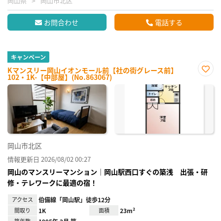
岡山県
岡山市北区
お問合わせ
電話する
キャンペーン
Kマンスリー岡山イオンモール前【社の街グレース前】
102・1K-【中部屋】(No.863067)
お気
に入
り登
録
岡山市北区
情報更新日 2026/08/02 00:27
岡山のマンスリーマンション｜岡山駅西口すぐの築浅 出張・研
修・テレワークに最適の宿！
アクセス
伯備線「岡山駅」徒歩12分
間取り
1K
面積
23m²
築年数