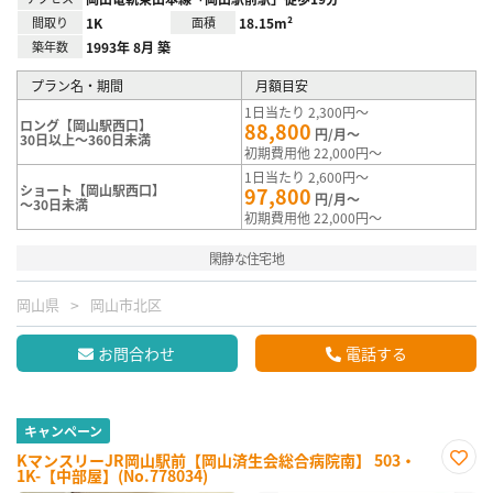
間取り
1K
面積
18.15m²
築年数
1993年 8月 築
プラン名・期間
月額目安
1日当たり 2,300円～
ロング【岡山駅西口】
88,800
円/月～
30日以上～360日未満
初期費用他 22,000円～
1日当たり 2,600円～
ショート【岡山駅西口】
97,800
円/月～
～30日未満
初期費用他 22,000円～
閑静な住宅地
岡山県
岡山市北区
お問合わせ
電話する
キャンペーン
KマンスリーJR岡山駅前【岡山済生会総合病院南】 503・
1K-【中部屋】(No.778034)
お気