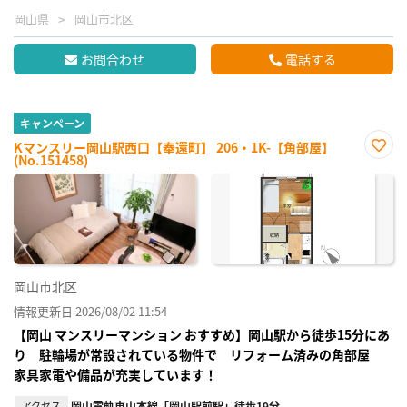
岡山県
岡山市北区
お問合わせ
電話する
キャンペーン
Kマンスリー岡山駅西口【奉還町】 206・1K-【角部屋】
(No.151458)
お気
に入
り登
録
岡山市北区
情報更新日 2026/08/02 11:54
【岡山 マンスリーマンション おすすめ】岡山駅から徒歩15分にあ
り 駐輪場が常設されている物件で リフォーム済みの角部屋
家具家電や備品が充実しています！
アクセス
岡山電軌東山本線「岡山駅前駅」徒歩19分