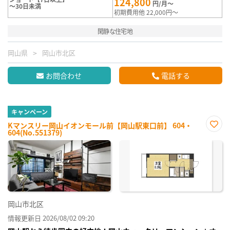
124,800
円/月～
～30日未満
初期費用他 22,000円～
閑静な住宅地
岡山県
岡山市北区
お問合わせ
電話する
キャンペーン
Kマンスリー岡山イオンモール前【岡山駅東口前】 604・
604(No.551379)
お気
に入
り登
録
岡山市北区
情報更新日 2026/08/02 09:20