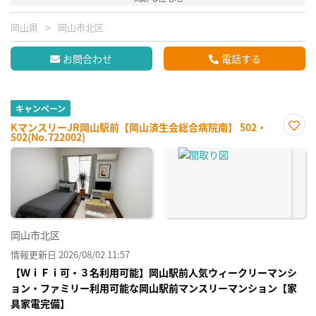
岡山県
岡山市北区
お問合わせ
電話する
キャンペーン
KマンスリーJR岡山駅前【岡山済生会総合病院南】 502・
502(No.722002)
お気
に入
り登
録
岡山市北区
情報更新日 2026/08/02 11:57
【ＷｉＦｉ可・３名利用可能】岡山駅前人気ウィークリーマンシ
ョン・ファミリー利用可能な岡山駅前マンスリーマンション【家
具家電完備】