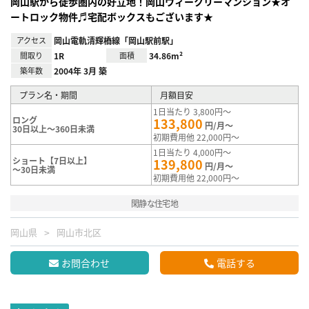
岡山駅から徒歩圏内の好立地！岡山ウィークリーマンション★オ
ートロック物件♬宅配ボックスもございます★
アクセス
岡山電軌清輝橋線「岡山駅前駅」
間取り
1R
面積
34.86m²
築年数
2004年 3月 築
プラン名・期間
月額目安
1日当たり 3,800円～
ロング
133,800
円/月～
30日以上～360日未満
初期費用他 22,000円～
1日当たり 4,000円～
ショート【7日以上】
139,800
円/月～
～30日未満
初期費用他 22,000円～
閑静な住宅地
岡山県
岡山市北区
お問合わせ
電話する