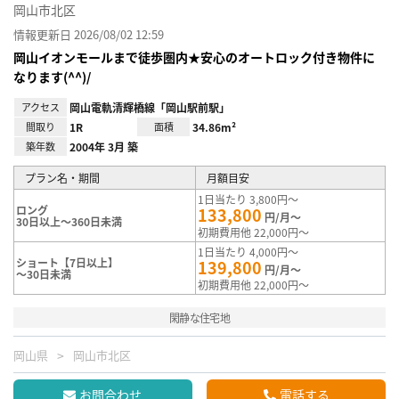
岡山市北区
情報更新日 2026/08/02 12:59
岡山イオンモールまで徒歩圏内★安心のオートロック付き物件に
なります(^^)/
アクセス
岡山電軌清輝橋線「岡山駅前駅」
間取り
1R
面積
34.86m²
築年数
2004年 3月 築
プラン名・期間
月額目安
1日当たり 3,800円～
ロング
133,800
円/月～
30日以上～360日未満
初期費用他 22,000円～
1日当たり 4,000円～
ショート【7日以上】
139,800
円/月～
～30日未満
初期費用他 22,000円～
閑静な住宅地
岡山県
岡山市北区
お問合わせ
電話する