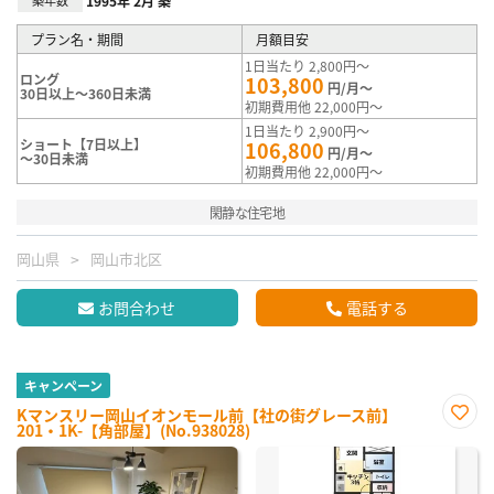
1995年 2月 築
プラン名・期間
月額目安
1日当たり 2,800円～
ロング
103,800
円/月～
30日以上～360日未満
初期費用他 22,000円～
1日当たり 2,900円～
ショート【7日以上】
106,800
円/月～
～30日未満
初期費用他 22,000円～
閑静な住宅地
岡山県
岡山市北区
お問合わせ
電話する
キャンペーン
Kマンスリー岡山イオンモール前【社の街グレース前】
201・1K-【角部屋】(No.938028)
お気
に入
り登
録