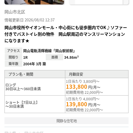
岡山市北区
情報更新日 2026/08/02 12:37
岡山市役所やイオンモール・中心街にも徒歩圏内でOK♪ソファー
付きでバストイレ別の物件 岡山駅周辺のマンスリーマンション
になります★
アクセス
岡山電軌清輝橋線「岡山駅前駅」
間取り
1R
面積
34.86m²
築年数
2004年 3月 築
プラン名・期間
月額目安
1日当たり 3,800円～
ロング
133,800
円/月～
30日以上～360日未満
初期費用他 22,000円～
1日当たり 4,000円～
ショート【7日以上】
139,800
円/月～
～30日未満
初期費用他 22,000円～
閑静な住宅地