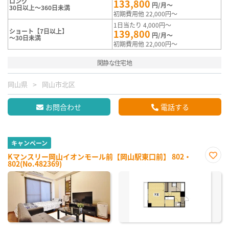
ロング
133,800
円/月～
30日以上～360日未満
初期費用他 22,000円～
1日当たり 4,000円～
ショート【7日以上】
139,800
円/月～
～30日未満
初期費用他 22,000円～
閑静な住宅地
岡山県
岡山市北区
お問合わせ
電話する
キャンペーン
Kマンスリー岡山イオンモール前【岡山駅東口前】 802・
802(No.482369)
お気
に入
り登
録