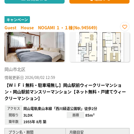
キャンペーン
Guest House NOGAMI １・１棟(No.945649)
お気
に入
り登
録
岡山市北区
情報更新日 2026/08/02 12:59
【ＷｉＦｉ無料・駐車場無し】岡山駅前ウィークリーマンショ
ン・岡山駅前マンスリーマンション【ネット無料・戸建てウィー
クリーマンション】
アクセス
岡山電軌東山本線「西川緑道公園駅」徒歩2分
間取り
3LDK
面積
85m²
築年数
1955年 8月 築
プラン名・期間
月額目安