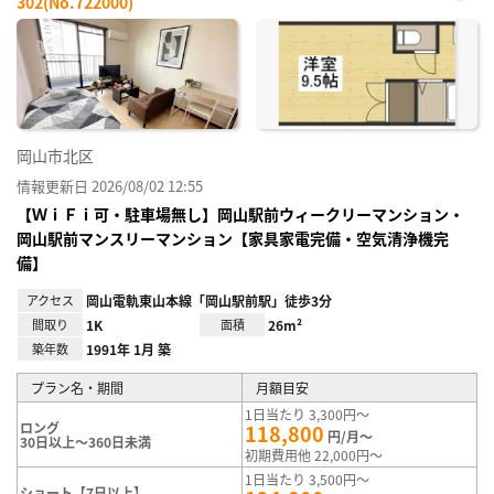
302(No.722000)
お気
に入
り登
録
岡山市北区
情報更新日 2026/08/02 12:55
【ＷｉＦｉ可・駐車場無し】岡山駅前ウィークリーマンション・
岡山駅前マンスリーマンション【家具家電完備・空気清浄機完
備】
アクセス
岡山電軌東山本線「岡山駅前駅」徒歩3分
間取り
1K
面積
26m²
築年数
1991年 1月 築
プラン名・期間
月額目安
1日当たり 3,300円～
ロング
118,800
円/月～
30日以上～360日未満
初期費用他 22,000円～
1日当たり 3,500円～
ショート【7日以上】