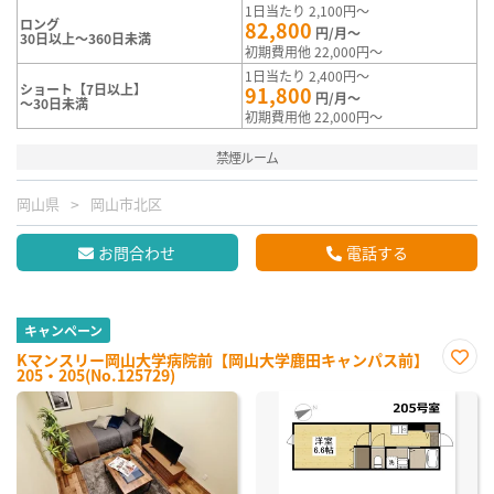
1日当たり 2,100円～
ロング
82,800
円/月～
30日以上～360日未満
初期費用他 22,000円～
1日当たり 2,400円～
ショート【7日以上】
91,800
円/月～
～30日未満
初期費用他 22,000円～
禁煙ルーム
岡山県
岡山市北区
お問合わせ
電話する
キャンペーン
Kマンスリー岡山大学病院前【岡山大学鹿田キャンパス前】
205・205(No.125729)
お気
に入
り登
録