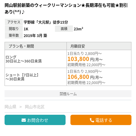
岡山駅前新築のウィークリーマンション★長期滞在も可能★割引
あり(^^)♪
アクセス
宇野線「大元駅」徒歩15分
間取り
1K
面積
23m²
築年数
2019年 3月 築
プラン名・期間
月額目安
1日当たり 2,800円～
ロング
103,800
円/月～
30日以上～360日未満
初期費用他 22,000円～
1日当たり 2,900円～
ショート【7日以上】
106,800
円/月～
～30日未満
初期費用他 22,000円～
禁煙ルーム
岡山県
岡山市北区
お問合わせ
電話する