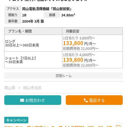
アクセス
岡山電軌清輝橋線「岡山駅前駅」
間取り
1R
面積
34.86m²
築年数
2004年 3月 築
プラン名・期間
月額目安
1日当たり 3,800円～
ロング
133,800
円/月～
30日以上～360日未満
初期費用他 22,000円～
1日当たり 4,000円～
ショート【7日以上】
139,800
円/月～
～30日未満
初期費用他 22,000円～
禁煙ルーム
岡山県
岡山市北区
お問合わせ
電話する
キャンペーン