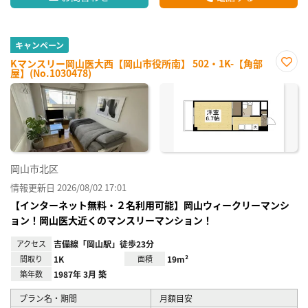
キャンペーン
Kマンスリー岡山医大西【岡山市役所南】 502・1K-【角部
屋】(No.1030478)
お気
に入
り登
録
岡山市北区
情報更新日 2026/08/02 17:01
【インターネット無料・２名利用可能】岡山ウィークリーマンシ
ョン！岡山医大近くのマンスリーマンション！
アクセス
吉備線「岡山駅」徒歩23分
間取り
1K
面積
19m²
築年数
1987年 3月 築
プラン名・期間
月額目安