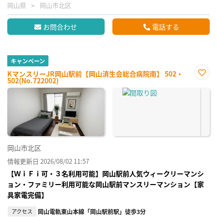
岡山県
岡山市北区
お問合わせ
電話する
キャンペーン
KマンスリーJR岡山駅前【岡山済生会総合病院南】 502・
502(No.722002)
お気
に入
り登
録
岡山市北区
情報更新日 2026/08/02 11:57
【ＷｉＦｉ可・３名利用可能】岡山駅前人気ウィークリーマンシ
ョン・ファミリー利用可能な岡山駅前マンスリーマンション【家
具家電完備】
アクセス
岡山電軌東山本線「岡山駅前駅」徒歩3分