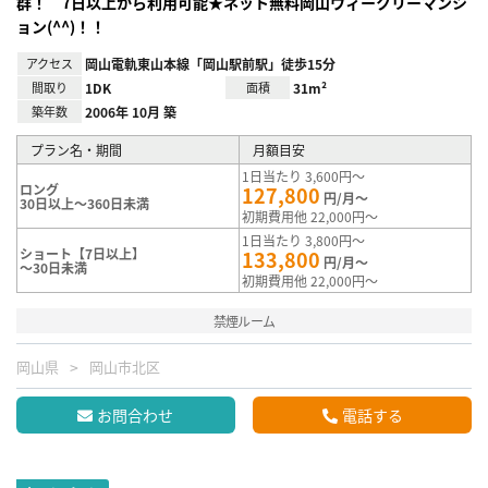
群！ 7日以上から利用可能★ネット無料岡山ウィークリーマンシ
ョン(^^)！！
アクセス
岡山電軌東山本線「岡山駅前駅」徒歩15分
間取り
1DK
面積
31m²
築年数
2006年 10月 築
プラン名・期間
月額目安
1日当たり 3,600円～
ロング
127,800
円/月～
30日以上～360日未満
初期費用他 22,000円～
1日当たり 3,800円～
ショート【7日以上】
133,800
円/月～
～30日未満
初期費用他 22,000円～
禁煙ルーム
岡山県
岡山市北区
お問合わせ
電話する