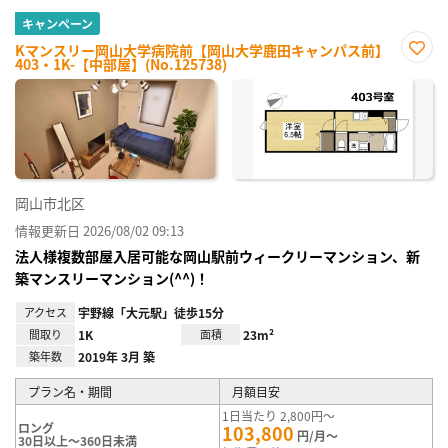
キャンペーン
Kマンスリー岡山大学病院前【岡山大学鹿田キャンパス前】
403・1K-【中部屋】(No.125738)
お気
に入
り登
録
岡山市北区
情報更新日 2026/08/02 09:13
法人様複数部屋入居可能な岡山駅前ウィークリーマンション、新
築マンスリーマンション(^^)！
アクセス
宇野線「大元駅」徒歩15分
間取り
1K
面積
23m²
築年数
2019年 3月 築
プラン名・期間
月額目安
1日当たり 2,800円～
ロング
103,800
円/月～
30日以上～360日未満