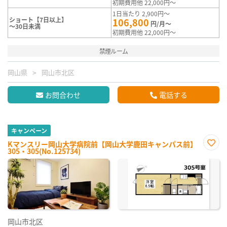
初期費用他 22,000円～
1日当たり 2,900円～
ショート【7日以上】
106,800
円/月～
～30日未満
初期費用他 22,000円～
禁煙ルーム
岡山県
岡山市北区
お問合わせ
電話する
キャンペーン
Kマンスリー岡山大学病院前【岡山大学鹿田キャンパス前】
305・305(No.125734)
お気
に入
り登
録
岡山市北区