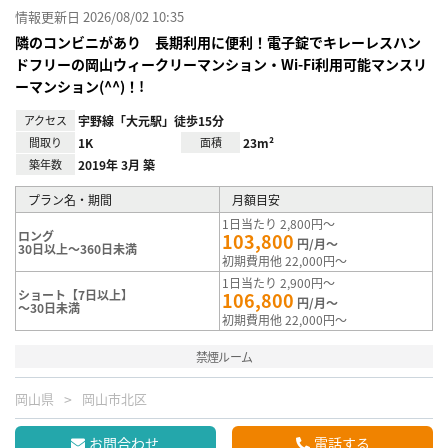
情報更新日 2026/08/02 10:35
隣のコンビニがあり 長期利用に便利！電子錠でキレーレスハン
ドフリーの岡山ウィークリーマンション・Wi-Fi利用可能マンスリ
ーマンション(^^)！!
アクセス
宇野線「大元駅」徒歩15分
間取り
1K
面積
23m²
築年数
2019年 3月 築
プラン名・期間
月額目安
1日当たり 2,800円～
ロング
103,800
円/月～
30日以上～360日未満
初期費用他 22,000円～
1日当たり 2,900円～
ショート【7日以上】
106,800
円/月～
～30日未満
初期費用他 22,000円～
禁煙ルーム
岡山県
岡山市北区
お問合わせ
電話する