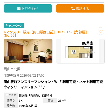
お問合わせ
電話する
キャンペーン
Kマンスリー駅元【岡山駅西口前】 102・1K-【角部屋】
(No.551)
お気
に入
り登
録
岡山市北区
情報更新日 2026/08/02 17:00
岡山駅前マンスリーマンション・Wi-Fi利用可能・ネット利用可能
ウィクリーマンション(^^♪
アクセス
伯備線「岡山駅」徒歩3分
間取り
1K
面積
26m²
築年数
1995年 5月 築