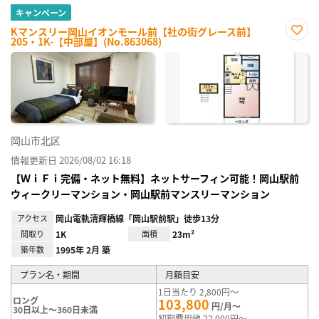
キャンペーン
Kマンスリー岡山イオンモール前【社の街グレース前】
205・1K-【中部屋】(No.863068)
お気
に入
り登
録
岡山市北区
情報更新日 2026/08/02 16:18
【ＷｉＦｉ完備・ネット無料】ネットサーフィン可能！岡山駅前
ウィークリーマンション・岡山駅前マンスリーマンション
アクセス
岡山電軌清輝橋線「岡山駅前駅」徒歩13分
間取り
1K
面積
23m²
築年数
1995年 2月 築
プラン名・期間
月額目安
1日当たり 2,800円～
ロング
103,800
円/月～
30日以上～360日未満
初期費用他 22,000円～