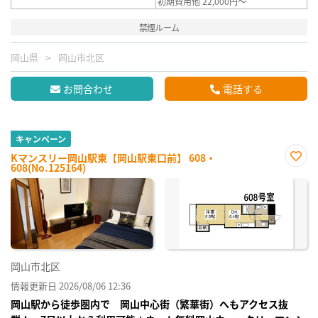
初期費用他 22,000円～
禁煙ルーム
岡山県
岡山市北区
お問合わせ
電話する
キャンペーン
Kマンスリー岡山駅東【岡山駅東口前】 608・
608(No.125164)
お気
に入
り登
録
岡山市北区
情報更新日 2026/08/06 12:36
岡山駅から徒歩圏内で 岡山中心街（繁華街）へもアクセス抜