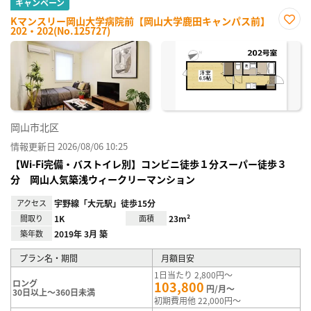
キャンペーン
Kマンスリー岡山大学病院前【岡山大学鹿田キャンパス前】
202・202(No.125727)
お気
に入
り登
録
岡山市北区
情報更新日 2026/08/06 10:25
【Wi-Fi完備・バストイレ別】コンビニ徒歩１分スーパー徒歩３
分 岡山人気築浅ウィークリーマンション
アクセス
宇野線「大元駅」徒歩15分
間取り
1K
面積
23m²
築年数
2019年 3月 築
プラン名・期間
月額目安
1日当たり 2,800円～
ロング
103,800
円/月～
30日以上～360日未満
初期費用他 22,000円～