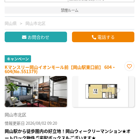
禁煙ルーム
岡山県
岡山市北区
お問合わせ
電話する
キャンペーン
Kマンスリー岡山イオンモール前【岡山駅東口前】 604・
604(No.551379)
お気
に入
り登
録
岡山市北区
情報更新日 2026/08/02 09:20
岡山駅から徒歩圏内の好立地！岡山ウィークリーマンション★オ
ートロック物件♬宅配ボックスもございます★