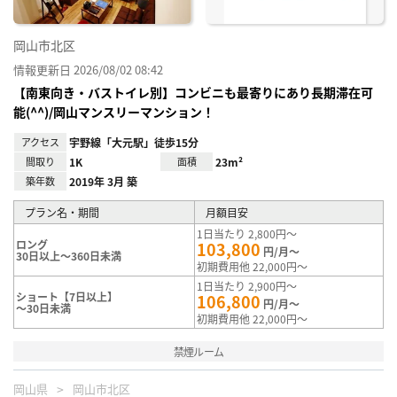
岡山市北区
情報更新日 2026/08/02 08:42
【南東向き・バストイレ別】コンビニも最寄りにあり長期滞在可
能(^^)/岡山マンスリーマンション！
アクセス
宇野線「大元駅」徒歩15分
間取り
1K
面積
23m²
築年数
2019年 3月 築
プラン名・期間
月額目安
1日当たり 2,800円～
ロング
103,800
円/月～
30日以上～360日未満
初期費用他 22,000円～
1日当たり 2,900円～
ショート【7日以上】
106,800
円/月～
～30日未満
初期費用他 22,000円～
禁煙ルーム
岡山県
岡山市北区