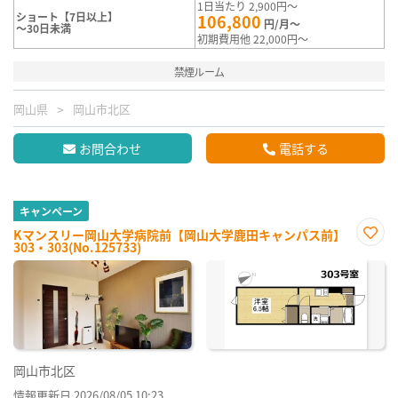
1日当たり 2,900円～
ショート【7日以上】
106,800
円/月～
～30日未満
初期費用他 22,000円～
禁煙ルーム
岡山県
岡山市北区
お問合わせ
電話する
キャンペーン
Kマンスリー岡山大学病院前【岡山大学鹿田キャンパス前】
303・303(No.125733)
お気
に入
り登
録
岡山市北区
情報更新日 2026/08/05 10:23