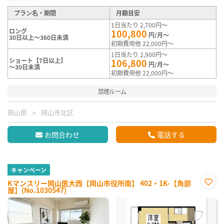
プラン名・期間
月額目安
1日当たり 2,700円～
ロング
100,800
円/月～
30日以上～360日未満
初期費用他 22,000円～
1日当たり 2,900円～
ショート【7日以上】
106,800
円/月～
～30日未満
初期費用他 22,000円～
禁煙ルーム
岡山県
岡山市北区
お問合わせ
電話する
キャンペーン
Kマンスリー岡山医大西【岡山市役所南】 402・1K-【角部
屋】(No.1030547)
お気
に入
り登
録