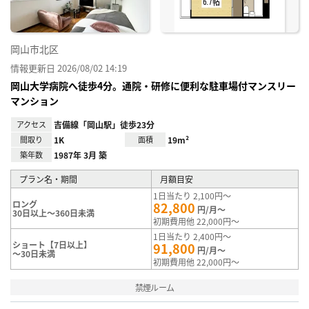
岡山市北区
情報更新日 2026/08/02 14:19
岡山大学病院へ徒歩4分。通院・研修に便利な駐車場付マンスリー
マンション
アクセス
吉備線「岡山駅」徒歩23分
間取り
1K
面積
19m²
築年数
1987年 3月 築
プラン名・期間
月額目安
1日当たり 2,100円～
ロング
82,800
円/月～
30日以上～360日未満
初期費用他 22,000円～
1日当たり 2,400円～
ショート【7日以上】
91,800
円/月～
～30日未満
初期費用他 22,000円～
禁煙ルーム