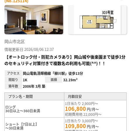
(No.125114)
お気
に入
り登
録
岡山市北区
情報更新日 2026/08/06 12:37
【オートロック付・防犯カメラあり】岡山城や後楽園まで徒歩1分
のセキュリティ対策付きで複数名の利用も可能(^^)！！
アクセス
岡山電軌清輝橋線「柳川駅」徒歩13分
間取り
1K
面積
32.19m²
築年数
2006年 3月 築
プラン名・期間
月額目安
1日当たり 2,900円～
ロング
106,800
円/月～
30日以上～360日未満
初期費用他 22,000円～
1日当たり 3,000円～
ショート【7日以上】
109,800
円/月～
～30日未満