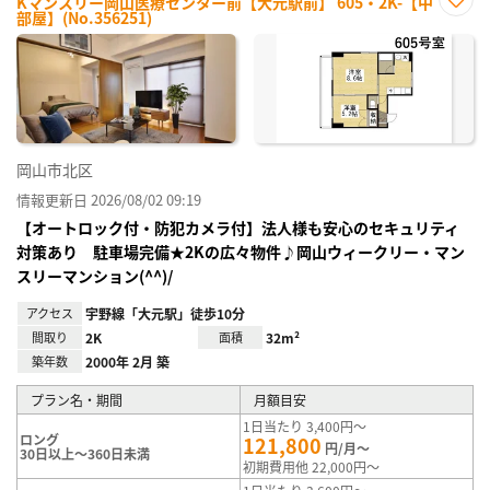
Kマンスリー岡山医療センター前【大元駅前】 605・2K-【中
部屋】(No.356251)
お気
に入
り登
録
岡山市北区
情報更新日 2026/08/02 09:19
【オートロック付・防犯カメラ付】法人様も安心のセキュリティ
対策あり 駐車場完備★2Kの広々物件♪岡山ウィークリー・マン
スリーマンション(^^)/
アクセス
宇野線「大元駅」徒歩10分
間取り
2K
面積
32m²
築年数
2000年 2月 築
プラン名・期間
月額目安
1日当たり 3,400円～
ロング
121,800
円/月～
30日以上～360日未満
初期費用他 22,000円～