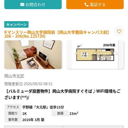
お問合わせ
電話する
キャンペーン
Kマンスリー岡山大学病院前【岡山大学鹿田キャンパス前】
206・206(No.125730)
お気
に入
り登
録
岡山市北区
情報更新日 2026/08/02 08:51
【バルミューダ設置物件】岡山大学病院すぐそば♪WiFi環境もご
ざいます(^^)/
アクセス
宇野線「大元駅」徒歩15分
間取り
1K
面積
23m²
築年数
2019年 3月 築