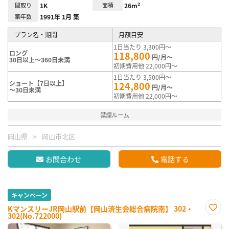
間取り
1K
面積
26m²
築年数
1991年 1月 築
プラン名・期間
月額目安
1日当たり 3,300円～
ロング
118,800
円/月～
30日以上～360日未満
初期費用他 22,000円～
1日当たり 3,500円～
ショート【7日以上】
124,800
円/月～
～30日未満
初期費用他 22,000円～
禁煙ルーム
岡山県
岡山市北区
お問合わせ
電話する
キャンペーン
KマンスリーJR岡山駅前【岡山済生会総合病院南】 302・
302(No.722000)
お気
に入