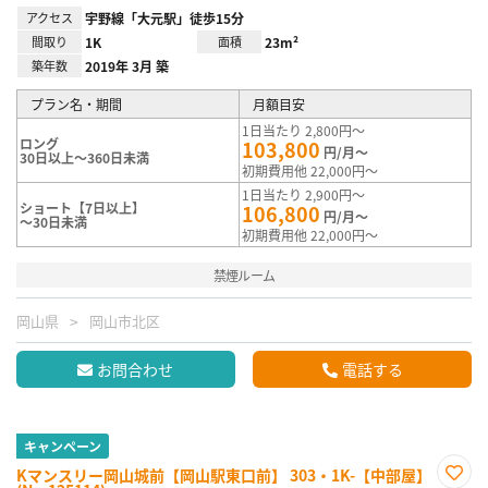
アクセス
宇野線「大元駅」徒歩15分
間取り
1K
面積
23m²
築年数
2019年 3月 築
プラン名・期間
月額目安
1日当たり 2,800円～
ロング
103,800
円/月～
30日以上～360日未満
初期費用他 22,000円～
1日当たり 2,900円～
ショート【7日以上】
106,800
円/月～
～30日未満
初期費用他 22,000円～
禁煙ルーム
岡山県
岡山市北区
お問合わせ
電話する
キャンペーン
Kマンスリー岡山城前【岡山駅東口前】 303・1K-【中部屋】