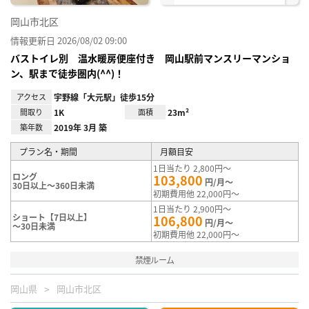
岡山市北区
情報更新日 2026/08/02 09:00
バストイレ別 温水暖房便座付き 岡山駅前マンスリーマンショ
ン、駅まで徒歩圏内(^^)！
アクセス
宇野線「大元駅」徒歩15分
間取り
1K
面積
23m²
築年数
2019年 3月 築
プラン名・期間
月額目安
1日当たり 2,800円～
ロング
103,800
円/月～
30日以上～360日未満
初期費用他 22,000円～
1日当たり 2,900円～
ショート【7日以上】
106,800
円/月～
～30日未満
初期費用他 22,000円～
禁煙ルーム
岡山県
岡山市北区