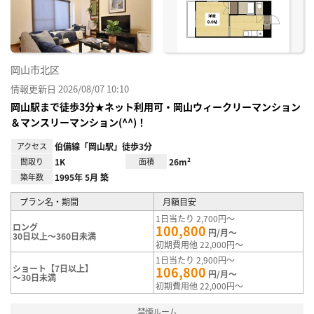
録
岡山市北区
情報更新日 2026/08/07 10:10
岡山駅まで徒歩3分★ネット利用可・岡山ウィークリーマンション
＆マンスリーマンション(^^)！
アクセス
伯備線「岡山駅」徒歩3分
間取り
1K
面積
26m²
築年数
1995年 5月 築
プラン名・期間
月額目安
1日当たり 2,700円～
ロング
100,800
円/月～
30日以上～360日未満
初期費用他 22,000円～
1日当たり 2,900円～
ショート【7日以上】
106,800
円/月～
～30日未満
初期費用他 22,000円～
禁煙ルーム