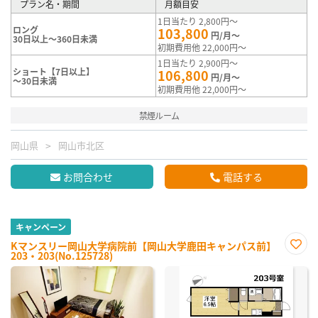
プラン名・期間
月額目安
1日当たり 2,800円～
ロング
103,800
円/月～
30日以上～360日未満
初期費用他 22,000円～
1日当たり 2,900円～
ショート【7日以上】
106,800
円/月～
～30日未満
初期費用他 22,000円～
禁煙ルーム
岡山県
岡山市北区
お問合わせ
電話する
キャンペーン
Kマンスリー岡山大学病院前【岡山大学鹿田キャンパス前】
203・203(No.125728)
お気
に入
り登
録