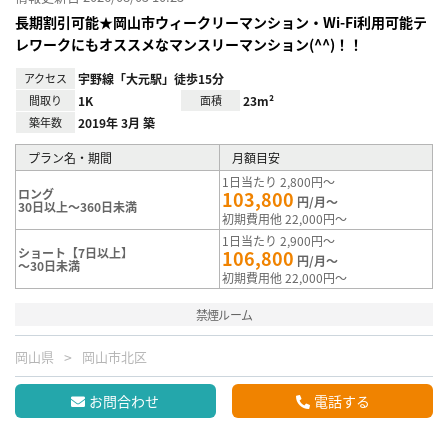
長期割引可能★岡山市ウィークリーマンション・Wi-Fi利用可能テ
レワークにもオススメなマンスリーマンション(^^)！！
アクセス
宇野線「大元駅」徒歩15分
間取り
1K
面積
23m²
築年数
2019年 3月 築
プラン名・期間
月額目安
1日当たり 2,800円～
ロング
103,800
円/月～
30日以上～360日未満
初期費用他 22,000円～
1日当たり 2,900円～
ショート【7日以上】
106,800
円/月～
～30日未満
初期費用他 22,000円～
禁煙ルーム
岡山県
岡山市北区
お問合わせ
電話する