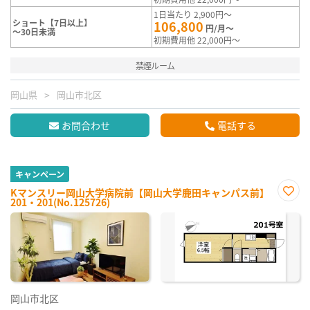
1日当たり 2,900円～
ショート【7日以上】
106,800
円/月～
～30日未満
初期費用他 22,000円～
禁煙ルーム
岡山県
岡山市北区
お問合わせ
電話する
キャンペーン
Kマンスリー岡山大学病院前【岡山大学鹿田キャンパス前】
201・201(No.125726)
お気
に入
り登
録
岡山市北区