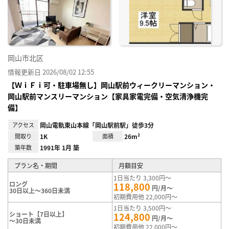
り登
録
岡山市北区
情報更新日 2026/08/02 12:55
【ＷｉＦｉ可・駐車場無し】岡山駅前ウィークリーマンション・
岡山駅前マンスリーマンション【家具家電完備・空気清浄機完
備】
アクセス
岡山電軌東山本線「岡山駅前駅」徒歩3分
間取り
1K
面積
26m²
築年数
1991年 1月 築
プラン名・期間
月額目安
1日当たり 3,300円～
ロング
118,800
円/月～
30日以上～360日未満
初期費用他 22,000円～
1日当たり 3,500円～
ショート【7日以上】
124,800
円/月～
～30日未満
初期費用他 22,000円～