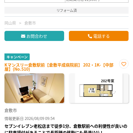
リフォーム済
岡山県
倉敷市
お問合わせ
電話する
キャンペーン
Kマンスリー倉敷駅前【倉敷平成病院前】 202・1K-【中部
屋】(No.510)
お気
に入
り登
録
倉敷市
情報更新日 2026/08/09 09:54
セブンイレブン老松店まで徒歩1分、倉敷駅前への利便性が良いの
に駐車場付があることで長距離の移動にも最適(^^)！