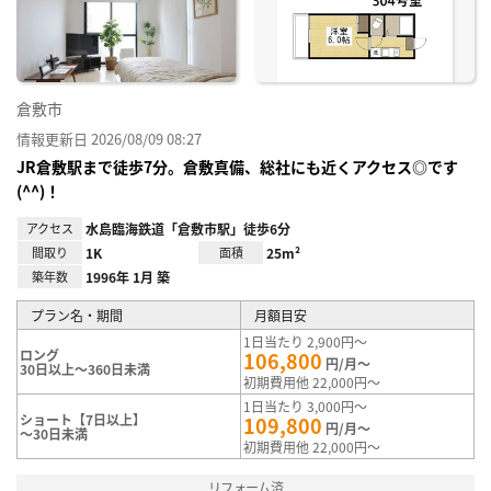
録
倉敷市
情報更新日 2026/08/09 08:27
JR倉敷駅まで徒歩7分。倉敷真備、総社にも近くアクセス◎です
(^^)！
アクセス
水島臨海鉄道「倉敷市駅」徒歩6分
間取り
1K
面積
25m²
築年数
1996年 1月 築
プラン名・期間
月額目安
1日当たり 2,900円～
ロング
106,800
円/月～
30日以上～360日未満
初期費用他 22,000円～
1日当たり 3,000円～
ショート【7日以上】
109,800
円/月～
～30日未満
初期費用他 22,000円～
リフォーム済