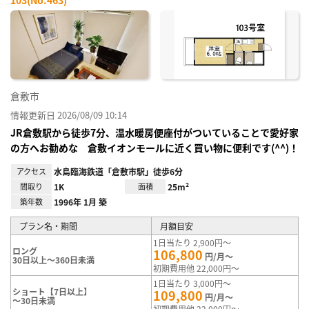
お気
に入
り登
録
倉敷市
情報更新日 2026/08/09 10:14
JR倉敷駅から徒歩7分、温水暖房便座付がついていることで愛好家
の方へお勧めな 倉敷イオンモールに近く買い物に便利です(^^)！
アクセス
水島臨海鉄道「倉敷市駅」徒歩6分
間取り
1K
面積
25m²
築年数
1996年 1月 築
プラン名・期間
月額目安
1日当たり 2,900円～
ロング
106,800
円/月～
30日以上～360日未満
初期費用他 22,000円～
1日当たり 3,000円～
ショート【7日以上】
109,800
円/月～
～30日未満
初期費用他 22,000円～