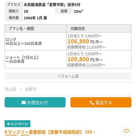
アクセス
水島臨海鉄道「倉敷市駅」徒歩6分
間取り
1K
面積
25m²
築年数
1996年 1月 築
プラン名・期間
月額目安
1日当たり 2,900円～
ロング
106,800
円/月～
30日以上～360日未満
初期費用他 22,000円～
1日当たり 3,000円～
ショート【7日以上】
109,800
円/月～
～30日未満
初期費用他 22,000円～
リフォーム済
岡山県
倉敷市
お問合わせ
電話する
キャンペーン
Kマンスリー倉敷駅前【倉敷平成病院前】 103・
103(No.463)