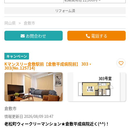
リフォーム済
岡山県
倉敷市
お問合わせ
電話する
キャンペーン
Kマンスリー倉敷駅前【倉敷平成病院前】 303・
303(No.125714)
お気
に入
り登
録
倉敷市
情報更新日 2026/08/09 10:47
老松町ウィークリーマンション★倉敷平成病院近く(^^)！