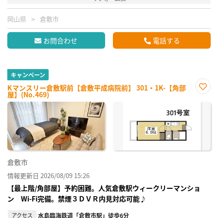
岡山県
倉敷市
お問合わせ
電話する
キャンペーン
Kマンスリー倉敷駅前【倉敷平成病院前】 301・1K-【角部
屋】(No.469)
お気
に入
り登
録
倉敷市
情報更新日 2026/08/09 15:26
【最上階/角部屋】予約困難。人気倉敷駅ウィークリーマンショ
ン Wi-Fi完備。禁煙３ＤＶＲ内見対応可能♪
アクセス
水島臨海鉄道「倉敷市駅」徒歩6分