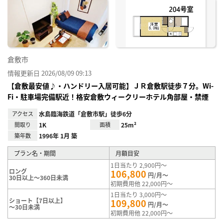
に入
り登
録
倉敷市
情報更新日 2026/08/09 09:13
【倉敷最安値♪・ハンドリー入居可能】ＪＲ倉敷駅徒歩７分。Wi-
Fi・駐車場完備駅近！格安倉敷ウィークリーホテル角部屋・禁煙
アクセス
水島臨海鉄道「倉敷市駅」徒歩6分
間取り
1K
面積
25m²
築年数
1996年 1月 築
プラン名・期間
月額目安
1日当たり 2,900円～
ロング
106,800
円/月～
30日以上～360日未満
初期費用他 22,000円～
1日当たり 3,000円～
ショート【7日以上】
109,800
円/月～
～30日未満
初期費用他 22,000円～