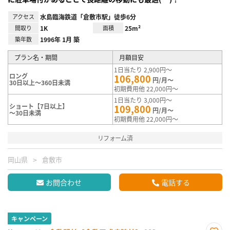
アクセス
水島臨海鉄道「倉敷市駅」徒歩6分
間取り
1K
面積
25m²
築年数
1996年 1月 築
プラン名・期間
月額目安
1日当たり 2,900円～
ロング
106,800
円/月～
30日以上～360日未満
初期費用他 22,000円～
1日当たり 3,000円～
ショート【7日以上】
109,800
円/月～
～30日未満
初期費用他 22,000円～
リフォーム済
岡山県
倉敷市
お問合わせ
電話する
キャンペーン