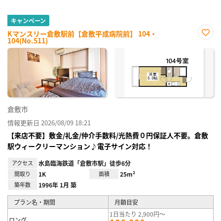
キャンペーン
Kマンスリー倉敷駅前【倉敷平成病院前】 104・
104(No.511)
お気
に入
り登
録
倉敷市
情報更新日 2026/08/09 18:21
【来店不要】敷金/礼金/仲介手数料/光熱費０円保証人不要。倉敷
駅ウィークリーマンション♪電子サイン対応！
アクセス
水島臨海鉄道「倉敷市駅」徒歩6分
間取り
1K
面積
25m²
築年数
1996年 1月 築
プラン名・期間
月額目安
1日当たり 2,900円～
ロング