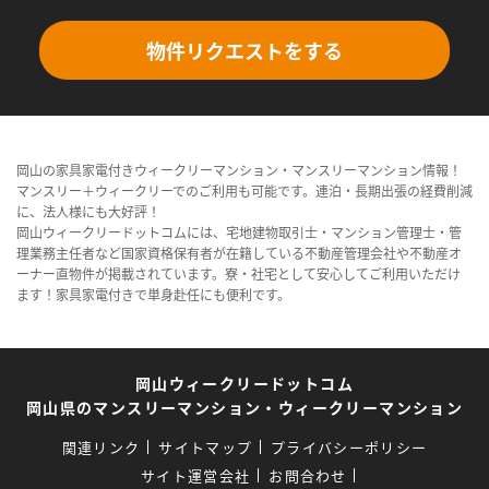
物件リクエストをする
岡山の家具家電付きウィークリーマンション・マンスリーマンション情報！
マンスリー＋ウィークリーでのご利用も可能です。連泊・長期出張の経費削減
に、法人様にも大好評！
岡山ウィークリードットコムには、宅地建物取引士・マンション管理士・管
理業務主任者など国家資格保有者が在籍している不動産管理会社や不動産オ
ーナー直物件が掲載されています。寮・社宅として安心してご利用いただけ
ます！家具家電付きで単身赴任にも便利です。
岡山ウィークリードットコム
岡山県のマンスリーマンション・ウィークリーマンション
関連リンク
サイトマップ
プライバシーポリシー
サイト運営会社
お問合わせ