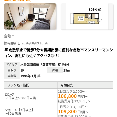
お気
に入
り登
録
倉敷市
情報更新日 2026/08/09 10:26
JR倉敷駅まで徒歩7分★長期出張に便利な倉敷市マンスリーマンシ
ョン、総社にも近くアクセス◎！!
アクセス
水島臨海鉄道「倉敷市駅」徒歩6分
間取り
1K
面積
25m²
築年数
1996年 1月 築
プラン名・期間
月額目安
1日当たり 2,900円～
ロング
106,800
円/月～
30日以上～360日未満
初期費用他 22,000円～
1日当たり 3,000円～
ショート【7日以上】
109,800
円/月～
～30日未満
初期費用他 22,000円～