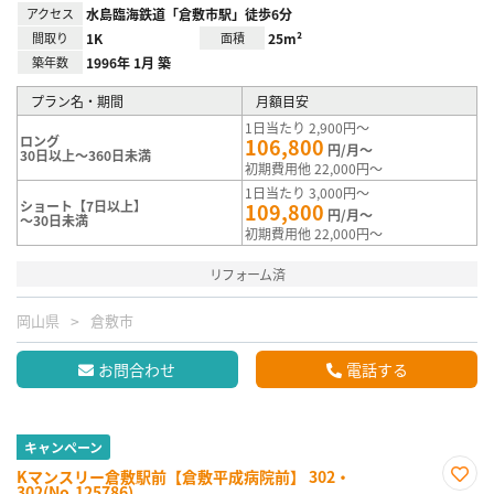
アクセス
水島臨海鉄道「倉敷市駅」徒歩6分
間取り
1K
面積
25m²
築年数
1996年 1月 築
プラン名・期間
月額目安
1日当たり 2,900円～
ロング
106,800
円/月～
30日以上～360日未満
初期費用他 22,000円～
1日当たり 3,000円～
ショート【7日以上】
109,800
円/月～
～30日未満
初期費用他 22,000円～
リフォーム済
岡山県
倉敷市
お問合わせ
電話する
キャンペーン
Kマンスリー倉敷駅前【倉敷平成病院前】 302・
302(No.125786)