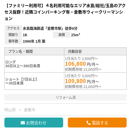
【ファミリー利用可】４名利用可能なエリア水島/総社/玉島のアク
セス抜群！近隣コインパーキング有・倉敷市ウィークリーマンシ
ョン
アクセス
水島臨海鉄道「倉敷市駅」徒歩6分
間取り
1K
面積
25m²
築年数
1996年 1月 築
プラン名・期間
月額目安
1日当たり 2,900円～
ロング
106,800
円/月～
30日以上～360日未満
初期費用他 22,000円～
1日当たり 3,000円～
ショート【7日以上】
109,800
円/月～
～30日未満
初期費用他 22,000円～
リフォーム済
岡山県
倉敷市
お問合わせ
電話する