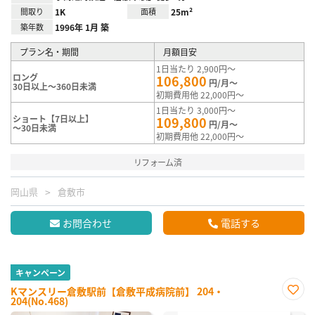
間取り
1K
面積
25m²
築年数
1996年 1月 築
プラン名・期間
月額目安
1日当たり 2,900円～
ロング
106,800
円/月～
30日以上～360日未満
初期費用他 22,000円～
1日当たり 3,000円～
ショート【7日以上】
109,800
円/月～
～30日未満
初期費用他 22,000円～
リフォーム済
岡山県
倉敷市
お問合わせ
電話する
キャンペーン
Kマンスリー倉敷駅前【倉敷平成病院前】 204・
204(No.468)
お気