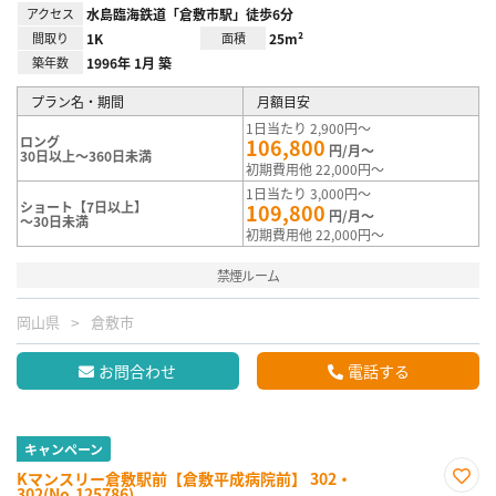
アクセス
水島臨海鉄道「倉敷市駅」徒歩6分
間取り
1K
面積
25m²
築年数
1996年 1月 築
プラン名・期間
月額目安
1日当たり 2,900円～
ロング
106,800
円/月～
30日以上～360日未満
初期費用他 22,000円～
1日当たり 3,000円～
ショート【7日以上】
109,800
円/月～
～30日未満
初期費用他 22,000円～
禁煙ルーム
岡山県
倉敷市
お問合わせ
電話する
キャンペーン
Kマンスリー倉敷駅前【倉敷平成病院前】 302・
302(No.125786)