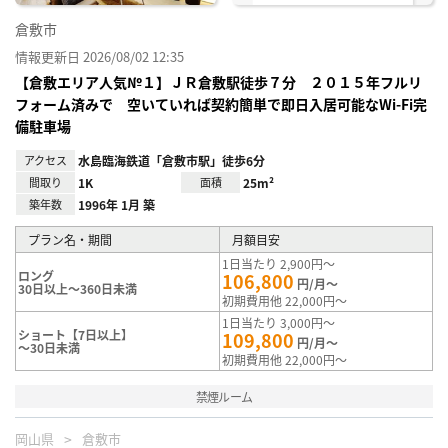
倉敷市
情報更新日 2026/08/02 12:35
【倉敷エリア人気№１】ＪＲ倉敷駅徒歩７分 ２０１５年フルリ
フォーム済みで 空いていれば契約簡単で即日入居可能なWi-Fi完
備駐車場
アクセス
水島臨海鉄道「倉敷市駅」徒歩6分
間取り
1K
面積
25m²
築年数
1996年 1月 築
プラン名・期間
月額目安
1日当たり 2,900円～
ロング
106,800
円/月～
30日以上～360日未満
初期費用他 22,000円～
1日当たり 3,000円～
ショート【7日以上】
109,800
円/月～
～30日未満
初期費用他 22,000円～
禁煙ルーム
岡山県
倉敷市