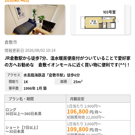
お気
に入
り登
録
倉敷市
情報更新日 2026/08/02 10:14
JR倉敷駅から徒歩7分、温水暖房便座付がついていることで愛好家
の方へお勧めな 倉敷イオンモールに近く買い物に便利です(^^)！
アクセス
水島臨海鉄道「倉敷市駅」徒歩6分
間取り
1K
面積
25m²
築年数
1996年 1月 築
プラン名・期間
月額目安
1日当たり 2,900円～
ロング
106,800
円/月～
30日以上～360日未満
初期費用他 22,000円～
1日当たり 3,000円～
ショート【7日以上】
109,800
円/月～
～30日未満
初期費用他 22,000円～