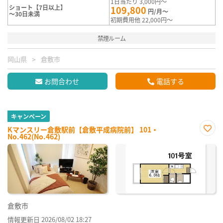
1日当たり 3,000円～
ショート【7日以上】
109,800
円/月～
～30日未満
初期費用他 22,000円～
禁煙ルーム
岡山県
倉敷市
お問合わせ
電話する
キャンペーン
Kマンスリー倉敷駅前【倉敷平成病院前】 101・
No.462(No.462)
お気
に入
り登
録
倉敷市
情報更新日 2026/08/02 18:27