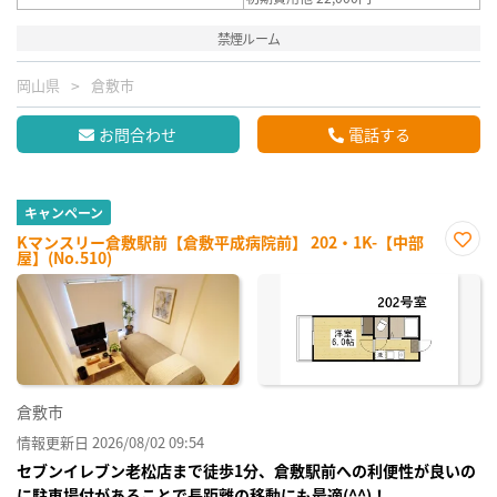
禁煙ルーム
岡山県
倉敷市
お問合わせ
電話する
キャンペーン
Kマンスリー倉敷駅前【倉敷平成病院前】 202・1K-【中部
屋】(No.510)
お気
に入
り登
録
倉敷市
情報更新日 2026/08/02 09:54
セブンイレブン老松店まで徒歩1分、倉敷駅前への利便性が良いの
に駐車場付があることで長距離の移動にも最適(^^)！