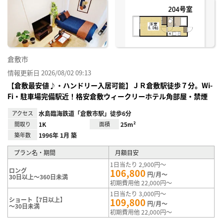
に入
り登
録
倉敷市
情報更新日 2026/08/02 09:13
【倉敷最安値♪・ハンドリー入居可能】ＪＲ倉敷駅徒歩７分。Wi-
Fi・駐車場完備駅近！格安倉敷ウィークリーホテル角部屋・禁煙
アクセス
水島臨海鉄道「倉敷市駅」徒歩6分
間取り
1K
面積
25m²
築年数
1996年 1月 築
プラン名・期間
月額目安
1日当たり 2,900円～
ロング
106,800
円/月～
30日以上～360日未満
初期費用他 22,000円～
1日当たり 3,000円～
ショート【7日以上】
109,800
円/月～
～30日未満
初期費用他 22,000円～