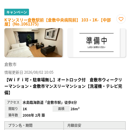
キャンペーン
Kマンスリー倉敷駅前【倉敷中央病院前】 103・1K-【中部
屋】(No.1061375)
お気
に入
り登
録
倉敷市
情報更新日 2026/08/02 10:05
【ＷｉＦｉ可・駐車場無し】オートロック付 倉敷市ウィークリ
ーマンション・倉敷市マンスリーマンション【洗濯機・テレビ完
備】
アクセス
水島臨海鉄道「倉敷市駅」徒歩8分
間取り
1K
面積
28m²
築年数
2008年 2月 築
プラン名・期間
月額目安