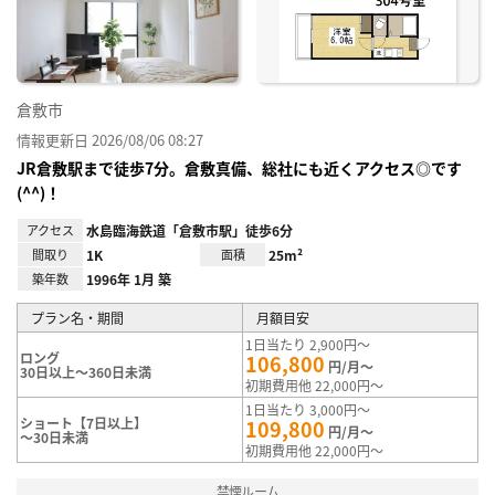
録
倉敷市
情報更新日 2026/08/06 08:27
JR倉敷駅まで徒歩7分。倉敷真備、総社にも近くアクセス◎です
(^^)！
アクセス
水島臨海鉄道「倉敷市駅」徒歩6分
間取り
1K
面積
25m²
築年数
1996年 1月 築
プラン名・期間
月額目安
1日当たり 2,900円～
ロング
106,800
円/月～
30日以上～360日未満
初期費用他 22,000円～
1日当たり 3,000円～
ショート【7日以上】
109,800
円/月～
～30日未満
初期費用他 22,000円～
禁煙ルーム