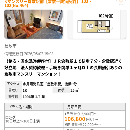
Kマンスリー倉敷駅前【倉敷平成病院前】 102・
102(No.464)
お気
に入
り登
録
倉敷市
情報更新日 2026/08/02 19:05
【格安・温水洗浄便座付】ＪＲ倉敷駅まで徒歩７分・倉敷駅近く
好立地 法人契約歓迎・手続き簡単１ヶ月以上の長期割引ありの
倉敷市マンスリーマンション！
アクセス
水島臨海鉄道「倉敷市駅」徒歩6分
間取り
1K
面積
25m²
築年数
1996年 1月 築
プラン名・期間
月額目安
1日当たり 2,900円～
ロング
106,800
円/月～
30日以上～360日未満
初期費用他 22,000円～