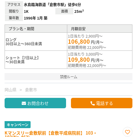
アクセス
水島臨海鉄道「倉敷市駅」徒歩6分
間取り
1K
面積
25m²
築年数
1996年 1月 築
プラン名・期間
月額目安
1日当たり 2,900円～
ロング
106,800
円/月～
30日以上～360日未満
初期費用他 22,000円～
1日当たり 3,000円～
ショート【7日以上】
109,800
円/月～
～30日未満
初期費用他 22,000円～
禁煙ルーム
岡山県
倉敷市
お問合わせ
電話する
キャンペーン
Kマンスリー倉敷駅前【倉敷平成病院前】 103・
103(No.463)