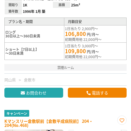
間取り
1K
面積
25m²
築年数
1996年 1月 築
プラン名・期間
月額目安
1日当たり 2,900円～
ロング
106,800
円/月～
30日以上～360日未満
初期費用他 22,000円～
1日当たり 3,000円～
ショート【7日以上】
109,800
円/月～
～30日未満
初期費用他 22,000円～
禁煙ルーム
岡山県
倉敷市
お問合わせ
電話する
キャンペーン
Kマンスリー倉敷駅前【倉敷平成病院前】 204・
204(No.468)
お気