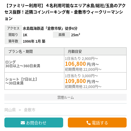
【ファミリー利用可】４名利用可能なエリア水島/総社/玉島のアク
セス抜群！近隣コインパーキング有・倉敷市ウィークリーマンシ
ョン
アクセス
水島臨海鉄道「倉敷市駅」徒歩6分
間取り
1K
面積
25m²
築年数
1996年 1月 築
プラン名・期間
月額目安
1日当たり 2,900円～
ロング
106,800
円/月～
30日以上～360日未満
初期費用他 22,000円～
1日当たり 3,000円～
ショート【7日以上】
109,800
円/月～
～30日未満
初期費用他 22,000円～
禁煙ルーム
岡山県
倉敷市
お問合わせ
電話する