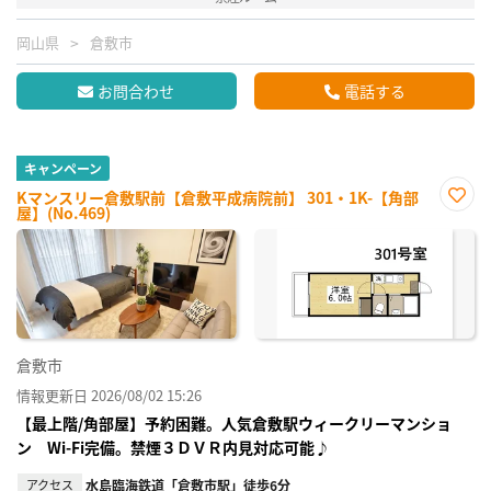
岡山県
倉敷市
お問合わせ
電話する
キャンペーン
Kマンスリー倉敷駅前【倉敷平成病院前】 301・1K-【角部
屋】(No.469)
お気
に入
り登
録
倉敷市
情報更新日 2026/08/02 15:26
【最上階/角部屋】予約困難。人気倉敷駅ウィークリーマンショ
ン Wi-Fi完備。禁煙３ＤＶＲ内見対応可能♪
アクセス
水島臨海鉄道「倉敷市駅」徒歩6分