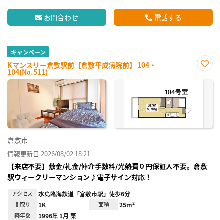
お問合わせ
電話する
キャンペーン
Kマンスリー倉敷駅前【倉敷平成病院前】 104・
104(No.511)
お気
に入
り登
録
倉敷市
情報更新日 2026/08/02 18:21
【来店不要】敷金/礼金/仲介手数料/光熱費０円保証人不要。倉敷
駅ウィークリーマンション♪電子サイン対応！
アクセス
水島臨海鉄道「倉敷市駅」徒歩6分
間取り
1K
面積
25m²
築年数
1996年 1月 築