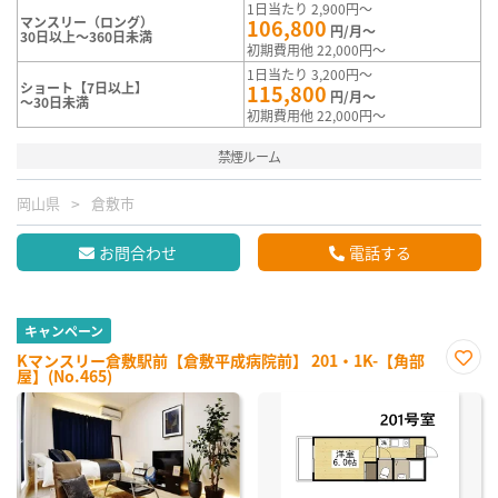
1日当たり 2,900円～
マンスリー（ロング）
106,800
円/月～
30日以上～360日未満
初期費用他 22,000円～
1日当たり 3,200円～
ショート【7日以上】
115,800
円/月～
～30日未満
初期費用他 22,000円～
禁煙ルーム
岡山県
倉敷市
お問合わせ
電話する
キャンペーン
Kマンスリー倉敷駅前【倉敷平成病院前】 201・1K-【角部
屋】(No.465)
お気
に入
り登
録