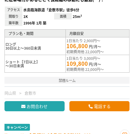
アクセス
水島臨海鉄道「倉敷市駅」徒歩6分
間取り
1K
面積
25m²
築年数
1996年 1月 築
プラン名・期間
月額目安
1日当たり 2,900円～
ロング
106,800
円/月～
30日以上～360日未満
初期費用他 22,000円～
1日当たり 3,000円～
ショート【7日以上】
109,800
円/月～
～30日未満
初期費用他 22,000円～
禁煙ルーム
岡山県
倉敷市
お問合わせ
電話する
キャンペーン