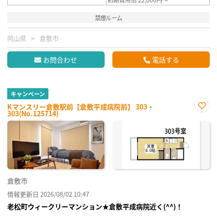
禁煙ルーム
岡山県
倉敷市
お問合わせ
電話する
キャンペーン
Kマンスリー倉敷駅前【倉敷平成病院前】 303・
303(No.125714)
お気
に入
り登
録
倉敷市
情報更新日 2026/08/02 10:47
老松町ウィークリーマンション★倉敷平成病院近く(^^)！