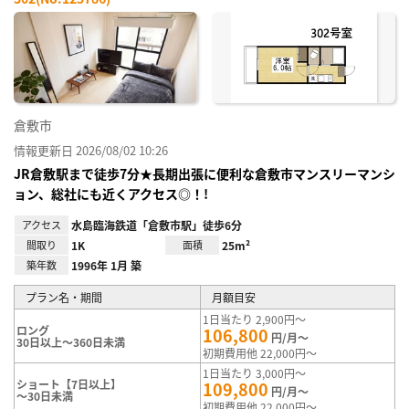
お気
に入
り登
録
倉敷市
情報更新日 2026/08/02 10:26
JR倉敷駅まで徒歩7分★長期出張に便利な倉敷市マンスリーマンシ
ョン、総社にも近くアクセス◎！!
アクセス
水島臨海鉄道「倉敷市駅」徒歩6分
間取り
1K
面積
25m²
築年数
1996年 1月 築
プラン名・期間
月額目安
1日当たり 2,900円～
ロング
106,800
円/月～
30日以上～360日未満
初期費用他 22,000円～
1日当たり 3,000円～
ショート【7日以上】
109,800
円/月～
～30日未満
初期費用他 22,000円～