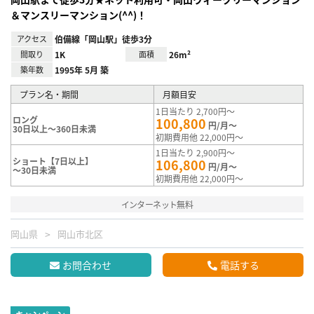
＆マンスリーマンション(^^)！
アクセス
伯備線「岡山駅」徒歩3分
間取り
1K
面積
26m²
築年数
1995年 5月 築
プラン名・期間
月額目安
1日当たり 2,700円～
ロング
100,800
円/月～
30日以上～360日未満
初期費用他 22,000円～
1日当たり 2,900円～
ショート【7日以上】
106,800
円/月～
～30日未満
初期費用他 22,000円～
インターネット無料
岡山県
岡山市北区
お問合わせ
電話する