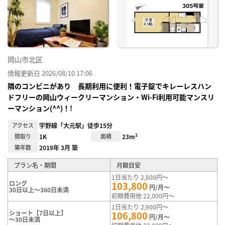
り登
録
岡山市北区
情報更新日 2026/08/10 17:06
隣のコンビニがあり 長期利用に便利！電子錠でキレーレスハン
ドフリーの岡山ウィークリーマンション・Wi-Fi利用可能マンスリ
ーマンション(^^)！!
アクセス
宇野線「大元駅」徒歩15分
間取り
1K
面積
23m²
築年数
2019年 3月 築
プラン名・期間
月額目安
1日当たり 2,800円～
ロング
103,800
円/月～
30日以上～360日未満
初期費用他 22,000円～
1日当たり 2,900円～
ショート【7日以上】
106,800
円/月～
～30日未満