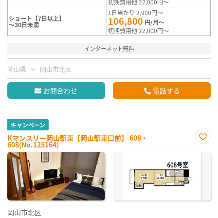
初期費用他 22,000円～
1日当たり 2,900円～
ショート【7日以上】
106,800
円/月～
～30日未満
初期費用他 22,000円～
インターネット無料
岡山県
岡山市北区
お問合わせ
電話する
キャンペーン
Kマンスリー岡山駅東【岡山駅東口前】 608・
608(No.125164)
お気
に入
り登
録
岡山市北区