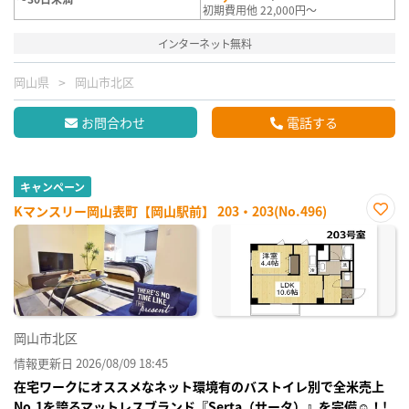
初期費用他 22,000円～
インターネット無料
岡山県
岡山市北区
お問合わせ
電話する
キャンペーン
Kマンスリー岡山表町【岡山駅前】 203・203(No.496)
お気
に入
り登
録
岡山市北区
情報更新日 2026/08/09 18:45
在宅ワークにオススメなネット環境有のバストイレ別で全米売上
No.1を誇るマットレスブランド『Serta（サータ）』を完備☺！!