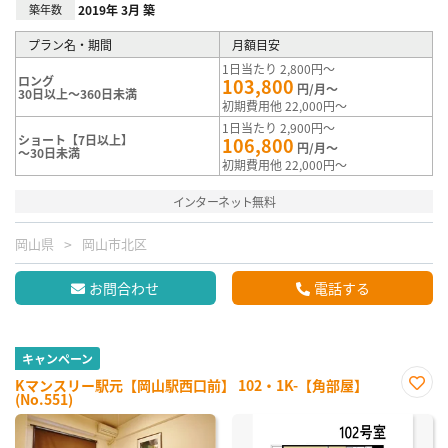
築年数
2019年 3月 築
プラン名・期間
月額目安
1日当たり 2,800円～
ロング
103,800
円/月～
30日以上～360日未満
初期費用他 22,000円～
1日当たり 2,900円～
ショート【7日以上】
106,800
円/月～
～30日未満
初期費用他 22,000円～
インターネット無料
岡山県
岡山市北区
お問合わせ
電話する
キャンペーン
Kマンスリー駅元【岡山駅西口前】 102・1K-【角部屋】
(No.551)
お気
に入
り登
録