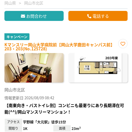
岡山県
岡山市北区
お問合わせ
電話する
キャンペーン
Kマンスリー岡山大学病院前【岡山大学鹿田キャンパス前】
203・203(No.125728)
お気
に入
り登
録
岡山市北区
情報更新日 2026/08/09 08:42
【南東向き・バストイレ別】コンビニも最寄りにあり長期滞在可
能(^^)/岡山マンスリーマンション！
アクセス
宇野線「大元駅」徒歩15分
間取り
1K
面積
23m²