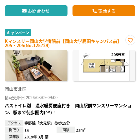
お問合わせ
電話する
キャンペーン
Kマンスリー岡山大学病院前【岡山大学鹿田キャンパス前】
205・205(No.125729)
お気
に入
り登
録
岡山市北区
情報更新日 2026/08/09 09:00
バストイレ別 温水暖房便座付き 岡山駅前マンスリーマンショ
ン、駅まで徒歩圏内(^^)！
アクセス
宇野線「大元駅」徒歩15分
間取り
1K
面積
23m²
築年数
2019年 3月 築