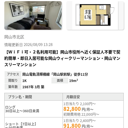
に入
り登
録
岡山市北区
情報更新日 2026/08/09 13:28
【ＷｉＦｉ可・２名利用可能】岡山市役所へ近く保証人不要で契
約簡単・即日入居可能な岡山ウィークリーマンション・岡山マン
スリーマンション
アクセス
岡山電軌清輝橋線「岡山駅前駅」徒歩11分
間取り
1K
面積
19m²
築年数
1987年 3月 築
プラン名・期間
月額目安
1日当たり 2,100円～
ロング
82,800
円/月～
30日以上～360日未満
初期費用他 22,000円～
1日当たり 2,400円～
ショート【7日以上】
91,800
円/月～
～30日未満