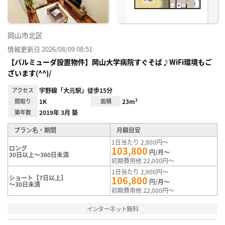
岡山市北区
情報更新日 2026/08/09 08:51
【バルミューダ設置物件】岡山大学病院すぐそば♪WiFi環境もご
ざいます(^^)/
アクセス
宇野線「大元駅」徒歩15分
間取り
1K
面積
23m²
築年数
2019年 3月 築
プラン名・期間
月額目安
1日当たり 2,800円～
ロング
103,800
円/月～
30日以上～360日未満
初期費用他 22,000円～
1日当たり 2,900円～
ショート【7日以上】
106,800
円/月～
～30日未満
初期費用他 22,000円～
インターネット無料