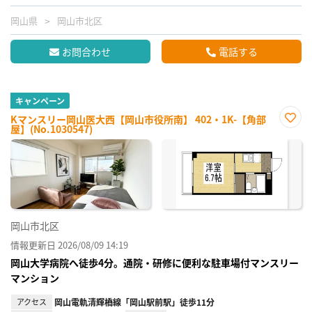
岡山県
岡山市北区
お問合わせ
電話する
キャンペーン
Kマンスリー岡山医大西【岡山市役所南】 402・1K-【角部
屋】(No.1030547)
お気
に入
り登
録
岡山市北区
情報更新日 2026/08/09 14:19
岡山大学病院へ徒歩4分。通院・研修に便利な駐車場付マンスリー
マンション
アクセス
岡山電軌清輝橋線「岡山駅前駅」徒歩11分