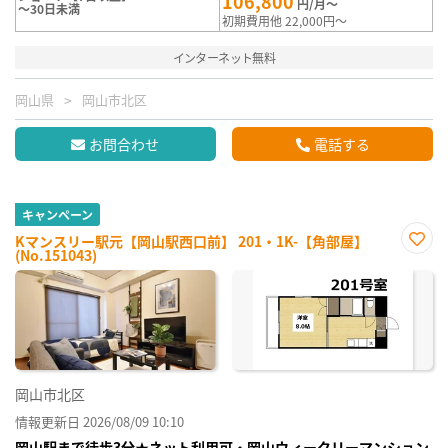
106,800
円/月～
～30日未満
初期費用他 22,000円～
インターネット無料
岡山県
岡山市北区
お問合わせ
電話する
キャンペーン
Kマンスリー駅元【岡山駅西口前】 201・1K-【角部屋】
(No.151043)
お気
に入
り登
録
岡山市北区
情報更新日 2026/08/09 10:10
岡山駅まで徒歩3分★ネット利用可・岡山ウィークリーマンション