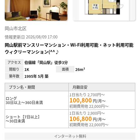
岡山市北区
情報更新日 2026/08/09 17:00
岡山駅前マンスリーマンション・Wi-Fi利用可能・ネット利用可能
ウィクリーマンション(^^♪
アクセス
伯備線「岡山駅」徒歩3分
間取り
1K
面積
26m²
築年数
1995年 5月 築
プラン名・期間
月額目安
1日当たり 2,700円～
ロング
100,800
円/月～
30日以上～360日未満
初期費用他 22,000円～
1日当たり 2,900円～
ショート【7日以上】
106,800
円/月～
～30日未満
初期費用他 22,000円～
インターネット無料