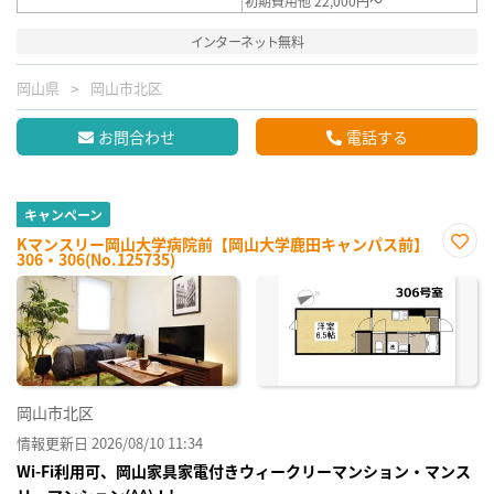
初期費用他 22,000円～
インターネット無料
岡山県
岡山市北区
お問合わせ
電話する
キャンペーン
Kマンスリー岡山大学病院前【岡山大学鹿田キャンパス前】
306・306(No.125735)
お気
に入
り登
録
岡山市北区
情報更新日 2026/08/10 11:34
Wi-Fi利用可、岡山家具家電付きウィークリーマンション・マンス