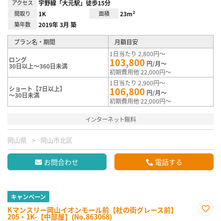
アクセス
宇野線「大元駅」徒歩15分
間取り
1K
面積
23m²
築年数
2019年 3月 築
プラン名・期間
月額目安
1日当たり 2,800円～
ロング
103,800
円/月～
30日以上～360日未満
初期費用他 22,000円～
1日当たり 2,900円～
ショート【7日以上】
106,800
円/月～
～30日未満
初期費用他 22,000円～
インターネット無料
岡山県
岡山市北区
お問合わせ
電話する
キャンペーン
Kマンスリー岡山イオンモール前【社の街グレース前】
205・1K-【中部屋】(No.863068)
お気