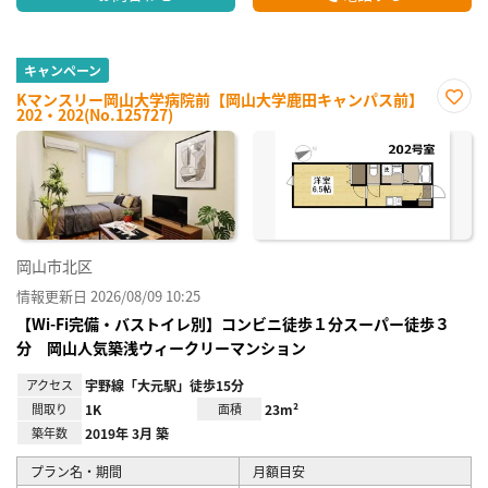
キャンペーン
Kマンスリー岡山大学病院前【岡山大学鹿田キャンパス前】
202・202(No.125727)
お気
に入
り登
録
岡山市北区
情報更新日 2026/08/09 10:25
【Wi-Fi完備・バストイレ別】コンビニ徒歩１分スーパー徒歩３
分 岡山人気築浅ウィークリーマンション
アクセス
宇野線「大元駅」徒歩15分
間取り
1K
面積
23m²
築年数
2019年 3月 築
プラン名・期間
月額目安