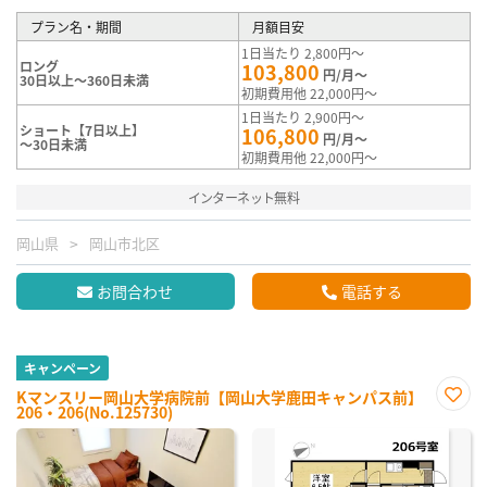
プラン名・期間
月額目安
1日当たり 2,800円～
ロング
103,800
円/月～
30日以上～360日未満
初期費用他 22,000円～
1日当たり 2,900円～
ショート【7日以上】
106,800
円/月～
～30日未満
初期費用他 22,000円～
インターネット無料
岡山県
岡山市北区
お問合わせ
電話する
キャンペーン
Kマンスリー岡山大学病院前【岡山大学鹿田キャンパス前】
206・206(No.125730)
お気
に入
り登
録