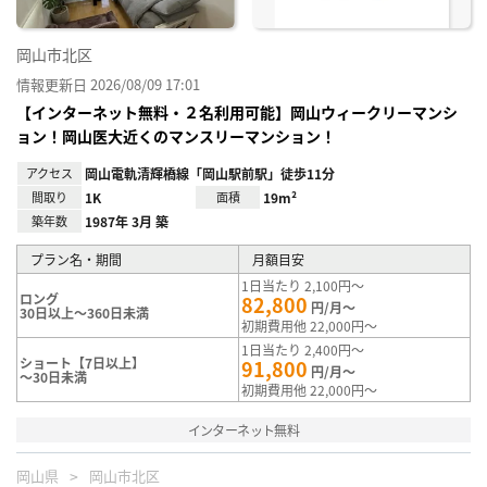
岡山市北区
情報更新日 2026/08/09 17:01
【インターネット無料・２名利用可能】岡山ウィークリーマンシ
ョン！岡山医大近くのマンスリーマンション！
アクセス
岡山電軌清輝橋線「岡山駅前駅」徒歩11分
間取り
1K
面積
19m²
築年数
1987年 3月 築
プラン名・期間
月額目安
1日当たり 2,100円～
ロング
82,800
円/月～
30日以上～360日未満
初期費用他 22,000円～
1日当たり 2,400円～
ショート【7日以上】
91,800
円/月～
～30日未満
初期費用他 22,000円～
インターネット無料
岡山県
岡山市北区