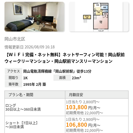
に入
り登
録
岡山市北区
情報更新日 2026/08/09 16:18
【ＷｉＦｉ完備・ネット無料】ネットサーフィン可能！岡山駅前
ウィークリーマンション・岡山駅前マンスリーマンション
アクセス
岡山電軌清輝橋線「岡山駅前駅」徒歩13分
間取り
1K
面積
23m²
築年数
1995年 2月 築
プラン名・期間
月額目安
1日当たり 2,800円～
ロング
103,800
円/月～
30日以上～360日未満
初期費用他 22,000円～
1日当たり 2,900円～
ショート【7日以上】
106,800
円/月～
～30日未満
初期費用他 22,000円～