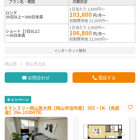
プラン名・期間
月額目安
1日当たり 2,800円～
ロング
103,800
円/月～
30日以上～360日未満
初期費用他 22,000円～
1日当たり 2,900円～
ショート【7日以上】
106,800
円/月～
～30日未満
初期費用他 22,000円～
インターネット無料
岡山県
岡山市北区
お問合わせ
電話する
キャンペーン
Kマンスリー岡山医大西【岡山市役所南】 502・1K-【角部
屋】(No.1030478)
お気
に入
り登
録