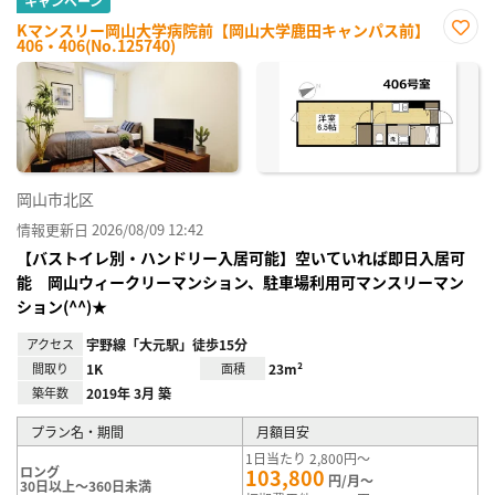
キャンペーン
Kマンスリー岡山大学病院前【岡山大学鹿田キャンパス前】
406・406(No.125740)
お気
に入
り登
録
岡山市北区
情報更新日 2026/08/09 12:42
【バストイレ別・ハンドリー入居可能】空いていれば即日入居可
能 岡山ウィークリーマンション、駐車場利用可マンスリーマン
ション(^^)★
アクセス
宇野線「大元駅」徒歩15分
間取り
1K
面積
23m²
築年数
2019年 3月 築
プラン名・期間
月額目安
1日当たり 2,800円～
ロング
103,800
円/月～
30日以上～360日未満