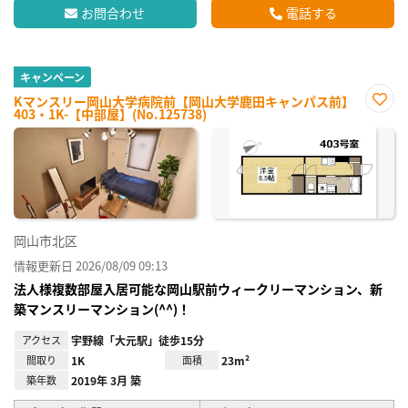
お問合わせ
電話する
キャンペーン
Kマンスリー岡山大学病院前【岡山大学鹿田キャンパス前】
403・1K-【中部屋】(No.125738)
お気
に入
り登
録
岡山市北区
情報更新日 2026/08/09 09:13
法人様複数部屋入居可能な岡山駅前ウィークリーマンション、新
築マンスリーマンション(^^)！
アクセス
宇野線「大元駅」徒歩15分
間取り
1K
面積
23m²
築年数
2019年 3月 築