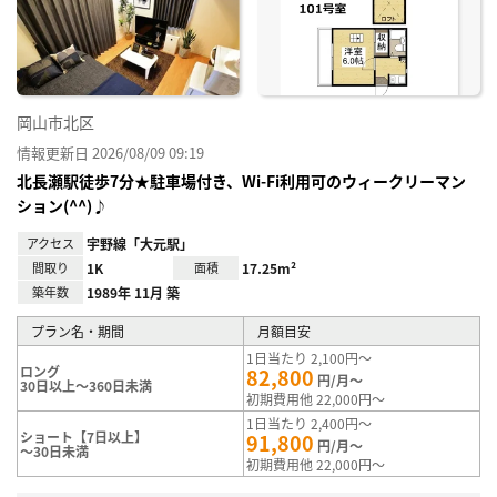
り登
録
岡山市北区
情報更新日 2026/08/09 09:19
北長瀬駅徒歩7分★駐車場付き、Wi-Fi利用可のウィークリーマン
ション(^^)♪
アクセス
宇野線「大元駅」
間取り
1K
面積
17.25m²
築年数
1989年 11月 築
プラン名・期間
月額目安
1日当たり 2,100円～
ロング
82,800
円/月～
30日以上～360日未満
初期費用他 22,000円～
1日当たり 2,400円～
ショート【7日以上】
91,800
円/月～
～30日未満
初期費用他 22,000円～