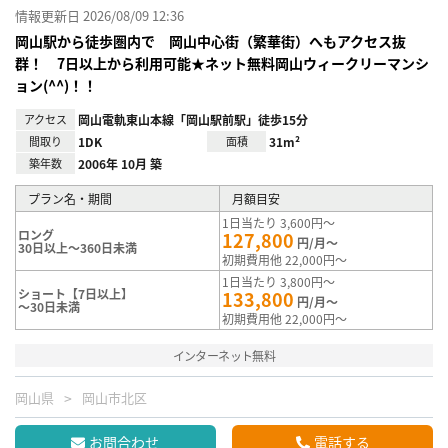
情報更新日 2026/08/09 12:36
岡山駅から徒歩圏内で 岡山中心街（繁華街）へもアクセス抜
群！ 7日以上から利用可能★ネット無料岡山ウィークリーマンシ
ョン(^^)！！
アクセス
岡山電軌東山本線「岡山駅前駅」徒歩15分
間取り
1DK
面積
31m²
築年数
2006年 10月 築
プラン名・期間
月額目安
1日当たり 3,600円～
ロング
127,800
円/月～
30日以上～360日未満
初期費用他 22,000円～
1日当たり 3,800円～
ショート【7日以上】
133,800
円/月～
～30日未満
初期費用他 22,000円～
インターネット無料
岡山県
岡山市北区
お問合わせ
電話する