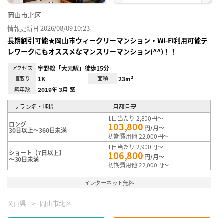
岡山市北区
情報更新日 2026/08/09 10:23
長期割引可能★岡山市ウィークリーマンション・Wi-Fi利用可能テ
レワークにもオススメなマンスリーマンション(^^)！！
アクセス
宇野線「大元駅」徒歩15分
間取り
1K
面積
23m²
築年数
2019年 3月 築
プラン名・期間
月額目安
1日当たり 2,800円～
ロング
103,800
円/月～
30日以上～360日未満
初期費用他 22,000円～
1日当たり 2,900円～
ショート【7日以上】
106,800
円/月～
～30日未満
初期費用他 22,000円～
インターネット無料
岡山県
岡山市北区