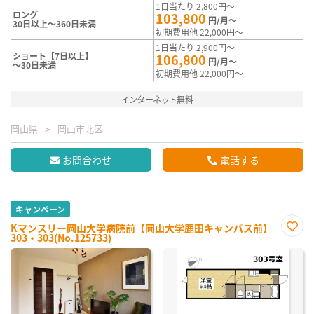
1日当たり 2,800円～
ロング
103,800
円/月～
30日以上～360日未満
初期費用他 22,000円～
1日当たり 2,900円～
ショート【7日以上】
106,800
円/月～
～30日未満
初期費用他 22,000円～
インターネット無料
岡山県
岡山市北区
お問合わせ
電話する
キャンペーン
Kマンスリー岡山大学病院前【岡山大学鹿田キャンパス前】
303・303(No.125733)
お気
に入
り登
録