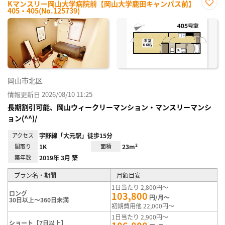
Kマンスリー岡山大学病院前【岡山大学鹿田キャンパス前】
405・405(No.125739)
お気
に入
り登
録
岡山市北区
情報更新日 2026/08/10 11:25
長期割引可能、岡山ウィークリーマンション・マンスリーマンシ
ョン(^^)/
アクセス
宇野線「大元駅」徒歩15分
間取り
1K
面積
23m²
築年数
2019年 3月 築
プラン名・期間
月額目安
1日当たり 2,800円～
ロング
103,800
円/月～
30日以上～360日未満
初期費用他 22,000円～
1日当たり 2,900円～
ショート【7日以上】