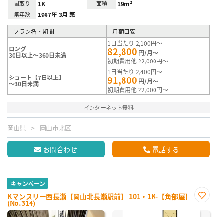
間取り
1K
面積
19m²
築年数
1987年 3月 築
プラン名・期間
月額目安
1日当たり 2,100円～
ロング
82,800
円/月～
30日以上～360日未満
初期費用他 22,000円～
1日当たり 2,400円～
ショート【7日以上】
91,800
円/月～
～30日未満
初期費用他 22,000円～
インターネット無料
岡山県
岡山市北区
お問合わせ
電話する
キャンペーン
Kマンスリー西長瀬【岡山北長瀬駅前】 101・1K-【角部屋】
(No.314)
お気
に入