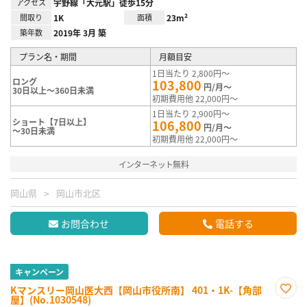
アクセス
宇野線「大元駅」徒歩15分
間取り
1K
面積
23m²
築年数
2019年 3月 築
プラン名・期間
月額目安
1日当たり 2,800円～
ロング
103,800
円/月～
30日以上～360日未満
初期費用他 22,000円～
1日当たり 2,900円～
ショート【7日以上】
106,800
円/月～
～30日未満
初期費用他 22,000円～
インターネット無料
岡山県
岡山市北区
お問合わせ
電話する
キャンペーン
Kマンスリー岡山医大西【岡山市役所南】 401・1K-【角部
屋】(No.1030548)
お気